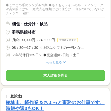
◆こつこつ系のシンプル作業 ◆もくもくメインのルーティンワーク
≪具体的には≫ ・完成品を種類ごとに仕分け ・傷がついていないか
チェック ・箱に...
梱包・仕分け・検品
群馬県館林市
月給190,000円～240,000円
交通費全額支給
08：30〜17：30 ※上記はシフトの一例とな...
＜年間休日125日＞ ◆完全週休2日制（土日...
もっと見る
求人詳細を見る
[一般派遣]
館林市、軽作業＆ちょっと事務のお仕事です、
時短や週3もOK！