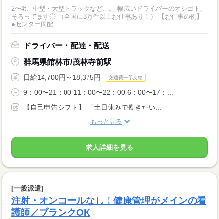
2〜4t、中型・大型トラックなど…。 幅広いドライバーのオシゴト、
そろってます◎ （全国に3万件以上お仕事あり！） 【お仕事の例】
●センター間配...
ドライバー・配達・配送
群馬県館林市/茂林寺前駅
日給14,700円～18,375円
交通費一部支給
9：00〜21：00 11：00〜22：00 6：00〜17：...
【自己申告シフト】 「土日休みで働きたい...
もっと見る
求人詳細を見る
[一般派遣]
注射・オンコールなし！健康管理がメインの看
護師／ブランクOK