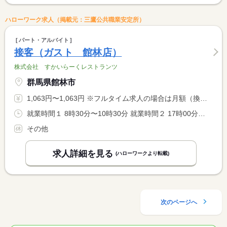
ハローワーク求人（掲載元：三鷹公共職業安定所）
パート・アルバイト
接客（ガスト 館林店）
株式会社 すかいらーくレストランツ
群馬県館林市
1,063円〜1,063円 ※フルタイム求人の場合は月額（換算額）、パート求人の場合は時間額を表示しています。
就業時間１ 8時30分〜10時30分 就業時間２ 17時00分〜21時00分 就業時間３ 22時00分〜23時30分 就業時間に関する特記事項 ＊休憩時間は就業時間に応じて法定どおり付与します。 <BR> ＊勤務時間、勤務日はご相談ください。 <BR> ＊２２時以降は１８歳以上の方のみとなります。
その他
求人詳細を見る
(ハローワークより転載)
次のページへ