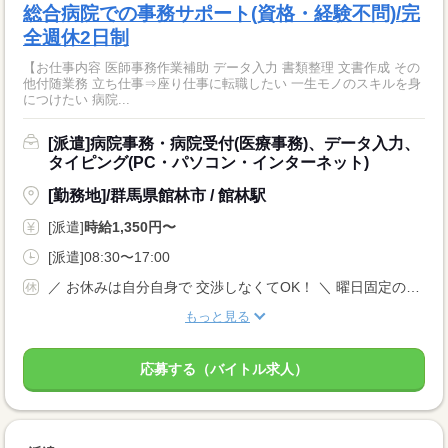
総合病院での事務サポート(資格・経験不問)/完
全週休2日制
【お仕事内容 医師事務作業補助 データ入力 書類整理 文書作成 その
他付随業務 立ち仕事⇒座り仕事に転職したい 一生モノのスキルを身
につけたい 病院...
[派遣]病院事務・病院受付(医療事務)、データ入力、
タイピング(PC・パソコン・インターネット)
[勤務地]/群馬県館林市 / 館林駅
[派遣]
時給1,350円〜
[派遣]08:30〜17:00
／ お休みは自分自身で 交渉しなくてOK！ ＼ 曜日固定のご相談や やむを得ないお休みなどは、 当社がしっかりサポートします◎ 【土日祝休み、他】 完全週休2日制
もっと見る
応募する（バイトル求人）