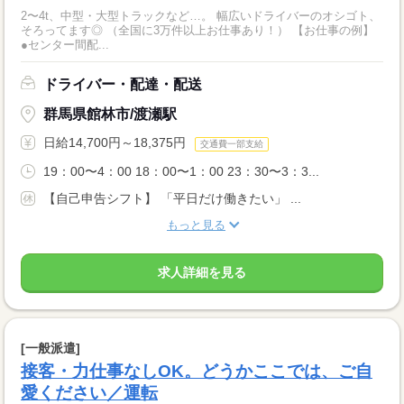
2〜4t、中型・大型トラックなど…。 幅広いドライバーのオシゴト、
そろってます◎ （全国に3万件以上お仕事あり！） 【お仕事の例】
●センター間配...
ドライバー・配達・配送
群馬県館林市/渡瀬駅
日給14,700円～18,375円
交通費一部支給
19：00〜4：00 18：00〜1：00 23：30〜3：3...
【自己申告シフト】 「平日だけ働きたい」 ...
もっと見る
求人詳細を見る
[一般派遣]
接客・力仕事なしOK。どうかここでは、ご自
愛ください／運転