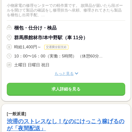
小物家電の修理センターでの軽作業です。 故障品が届いたら段ボー
ルを開けて製品の確認をし修理担当へ依頼、修理されてきたら製品
を梱包し出荷手配、...
梱包・仕分け・検品
群馬県館林市/本中野駅（車 11分）
時給1,400円～
交通費全額支給
10：00〜16：00（実働：5時間） （休憩60分...
土曜日 日曜日 祝日
もっと見る
求人詳細を見る
[一般派遣]
渋滞のストレスなし！なのにけっこう稼げるの
が「夜間配送」