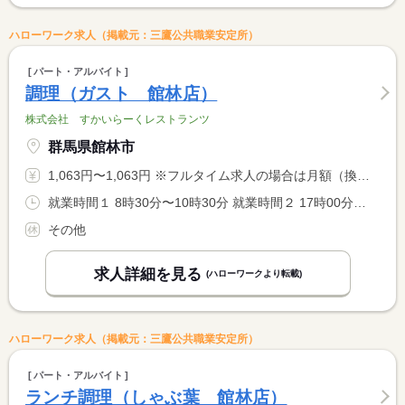
ハローワーク求人（掲載元：三鷹公共職業安定所）
パート・アルバイト
調理（ガスト 館林店）
株式会社 すかいらーくレストランツ
群馬県館林市
1,063円〜1,063円 ※フルタイム求人の場合は月額（換算額）、パート求人の場合は時間額を表示しています。
就業時間１ 8時30分〜10時30分 就業時間２ 17時00分〜21時00分 就業時間３ 22時00分〜23時30分 就業時間に関する特記事項 ＊休憩時間は就業時間に応じて法定通り付与します。 <BR> ＊勤務時間、勤務日はご相談ください。 <BR> ＊２２時以降は１８歳以上の方のみとなります。
その他
求人詳細を見る
(ハローワークより転載)
ハローワーク求人（掲載元：三鷹公共職業安定所）
パート・アルバイト
ランチ調理（しゃぶ葉 館林店）