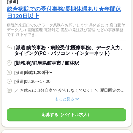
[派遣]
総合病院での受付事務/長期休暇あり★年間休
日120日以上
病院外来窓口でのクラーク業務をお願いします 具体的には 窓口受付
データ入力 書類整理 電話対応 備品の発注及び管理 などの事務業務
です 以下ができ...
[派遣]病院事務・病院受付(医療事務)、データ入力、
タイピング(PC・パソコン・インターネット)
[勤務地]/群馬県館林市 / 館林駅
[派遣]
時給1,200円〜
[派遣]08:30〜17:00
／ お休みは自分自身で 交渉しなくてOK！ ＼ 曜日固定のご相談や やむを得ないお休みなどは、 当社がしっかりサポートします◎ 土日祝休み、他平日休み 長期休暇あり 年間休日120日以上 完全週休2日制
もっと見る
応募する（バイトル求人）