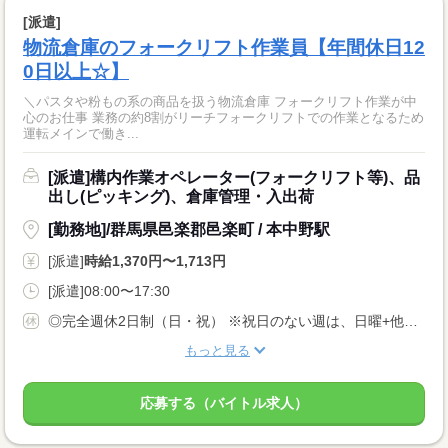
[派遣]
物流倉庫のフォークリフト作業員【年間休日12
0日以上☆】
＼パスタや粉もの系の商品を扱う物流倉庫 フォークリフト作業が中
心のお仕事 業務の約8割がリーチフォークリフトでの作業となるため
運転メインで働き...
[派遣]構内作業オペレーター(フォークリフト等)、品
出し(ピッキング)、倉庫管理・入出荷
[勤務地]/群馬県邑楽郡邑楽町 / 本中野駅
[派遣]
時給1,370円〜1,713円
[派遣]08:00〜17:30
◎完全週休2日制（日・祝） ※祝日のない週は、日曜+他1日休み ◎長期休暇あり （GW/夏季休暇/年末年始） ◎年間休日120日以上 ◎有給休暇／半日休暇OK
もっと見る
応募する（バイトル求人）