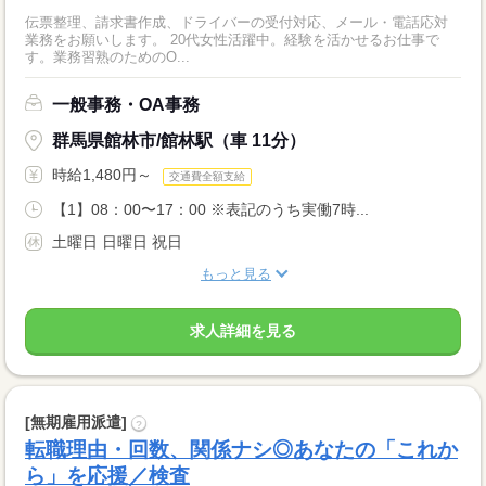
伝票整理、請求書作成、ドライバーの受付対応、メール・電話応対
業務をお願いします。 20代女性活躍中。経験を活かせるお仕事で
す。業務習熟のためのO...
一般事務・OA事務
群馬県館林市/館林駅（車 11分）
時給1,480円～
交通費全額支給
【1】08：00〜17：00 ※表記のうち実働7時...
土曜日 日曜日 祝日
もっと見る
求人詳細を見る
[無期雇用派遣]
?
転職理由・回数、関係ナシ◎あなたの「これか
ら」を応援／検査