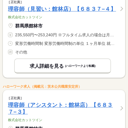
正社員
理容師（見習い：館林店）【６８３７−４】
株式会社カットツイン
群馬県館林市
235,550円〜253,240円 ※フルタイム求人の場合は月額（換算額）、パート求人の場合は時間額を表示しています。
変形労働時間制 変形労働時間制の単位 １ヶ月単位 就業時間１ 9時00分〜18時30分 就業時間に関する特記事項 ＊週４４時間 特例措置事業所 <BR> ＊勤務時間は週４４時間となるよう調整します。
その他
求人詳細を見る
(ハローワークより転載)
ハローワーク求人（掲載元：茨木公共職業安定所）
正社員
理容師（アシスタント：館林店）【６８３
７−３】
株式会社カットツイン