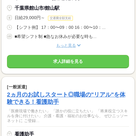
千葉県館山市/館山駅
日給29,000円～
交通費全額支給
【シフト例】 17：00〜09：00 16：00〜10：...
■希望シフト制 ■急なお休みが必要な時も...
もっと見る
求人詳細を見る
[一般派遣]
2ヵ月のお試しスタート◎職場の"リアル"を体
験できる！看護助手
「医療現場で働きたい」 「誰かの役に立ちたい」 「将来役立つスキ
ルを身に付けたい」 介護・看護・福祉のお仕事なら、 ぜひニッソー
ネットに ご登録...
看護助手