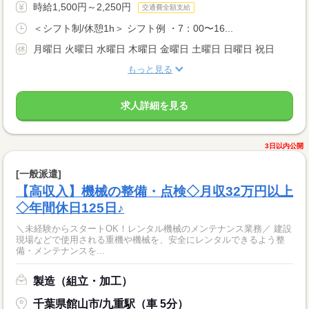
時給1,500円～2,250円
交通費全額支給
＜シフト制/休憩1h＞ シフト例 ・7：00〜16...
月曜日 火曜日 水曜日 木曜日 金曜日 土曜日 日曜日 祝日
もっと見る
求人詳細を見る
3日以内公開
[一般派遣]
【高収入】機械の整備・点検◇月収32万円以上
◇年間休日125日♪
＼未経験からスタートOK！レンタル機械のメンテナンス業務／ 建設
現場などで使用される重機や機械を、安全にレンタルできるよう整
備・メンテナンスを...
製造（組立・加工）
千葉県館山市/九重駅（車 5分）