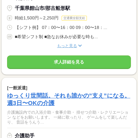
千葉県館山市/那古船形駅
時給1,500円～2,250円
交通費全額支給
【シフト例】 07：00〜16：00 09：00〜18：...
■希望シフト制 ■急なお休みが必要な時も...
もっと見る
求人詳細を見る
[一般派遣]
ゆっくり世間話。それも誰かの”支え”になる。
週3日〜OKの介護
介護施設内での入浴介助・食事介助・ 排せつ介助・レクリエーショ
ン などをお願いします。 一緒に歌ったり、 ゲームをして楽しんだ
り、 昔話をうんう...
介護助手