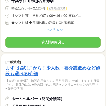
千葉県館山市/那古船形駅
時給1,770円～2,120円
交通費全額支給
【シフト例】 早番／07：00〜16：00 日勤／...
◆シフト制 ◆長期休暇の取得もOK 勤務曜...
もっと見る
求人詳細を見る
[一般派遣]
まず”お試し”から！少人数・要介護低めなど施
設も選べる/介護
【介護のお仕事】 施設利用者さまの日常生活を サポ―トするお仕事
です。 具体的には ■身の回りのお世話 ■レクリエーションの見守り
■食事の準備 ...
ホームヘルパー（訪問介護等）