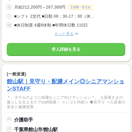
月給212,200円～267,300円
交通費一部支給
■シフト 2交代 ■日勤 08：30-17：00（休...
■休日制度 4週8休制 ■年間休日数 110日
もっと見る
求人詳細を見る
[一般派遣]
館山駅｜見守り・配膳メイン◎シニアマンショ
ンSTAFF
＊。ホテルのように綺麗なシニア向けマンション＊。 入居者さまの
暮らしを支えるケアstaff急募！ ≪シゴト内容≫ ◆見守り ⇒入居者の
安全と健康状態...
介護助手
千葉県館山市/館山駅