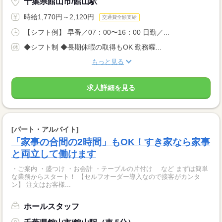
千葉県館山市/館山駅
時給1,770円～2,120円
交通費全額支給
【シフト例】 早番／07：00〜16：00 日勤／...
◆シフト制 ◆長期休暇の取得もOK 勤務曜...
もっと見る
求人詳細を見る
[パート・アルバイト]
「家事の合間の2時間」もOK！すき家なら家事
と両立して働けます
・ご案内 ・盛つけ ・お会計 ・テーブルの片付け など まずは簡単
な業務からスタート！ 【セルフオーダー導入なので接客がカンタ
ン】 注文はお客様...
ホールスタッフ