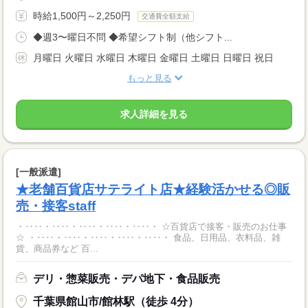
時給1,500円～2,250円
交通費全額支給
◆週3〜曜日不問 ◆希望シフト制（他シフト...
月曜日 火曜日 水曜日 木曜日 金曜日 土曜日 日曜日 祝日
もっと見る
求人詳細を見る
[一般派遣]
★老舗百貨店サテライト店★経験活かせる◎販
売・接客staff
・‥‥・‥‥・‥‥・‥‥・‥‥・ ☆百貨店で接客・販売のお仕事
☆ ・‥‥・‥‥・‥‥・‥‥・‥‥・ 食品、日用品、衣料品、雑
貨、商品券など 百...
デリ・惣菜販売・デパ地下・食品販売
千葉県館山市/館林駅（徒歩 4分）