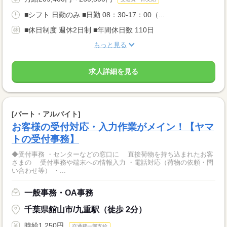
■シフト 日勤のみ ■日勤 08：30-17：00（...
■休日制度 週休2日制 ■年間休日数 110日
もっと見る
求人詳細を見る
[パート・アルバイト]
お客様の受付対応・入力作業がメイン！【ヤマ
トの受付事務】
◆受付事務 ・センターなどの窓口に 直接荷物を持ち込まれたお客
さまの 受付事務や端末への情報入力 ・電話対応（荷物の依頼・問
い合わせ等） ・...
一般事務・OA事務
千葉県館山市/九重駅（徒歩 2分）
時給1,250円
交通費一部支給