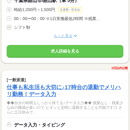
千葉県館山市/館山駅（車 5分）
時給1,200円～1,500円
交通費一部支給
00：00〜00：00 ※1日実働最低2時間 ※残業...
シフト制
もっと見る
求人詳細を見る
3日以内公開
[一般派遣]
仕事も私生活も大切に♪17時台の退勤でメリハ
リ勤務！データ入力
◆◆自分の時間もしっかり持てる♪データ入力◆◆ 残業なし・残業少
なめの職場が多いので ピタッと定時に退勤することも可能です◎ さ
らに土日休みで...
データ入力・タイピング