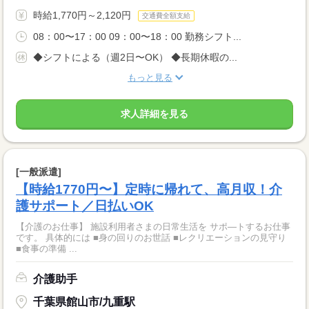
時給1,770円～2,120円
交通費全額支給
08：00〜17：00 09：00〜18：00 勤務シフト...
◆シフトによる（週2日〜OK） ◆長期休暇の...
もっと見る
求人詳細を見る
[一般派遣]
【時給1770円〜】定時に帰れて、高月収！介
護サポート／日払いOK
【介護のお仕事】 施設利用者さまの日常生活を サポ―トするお仕事
です。 具体的には ■身の回りのお世話 ■レクリエーションの見守り
■食事の準備 ...
介護助手
千葉県館山市/九重駅