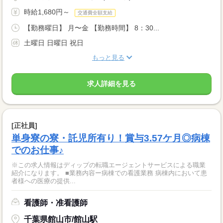
時給1,680円～
交通費全額支給
【勤務曜日】 月〜金 【勤務時間】 8：30...
土曜日 日曜日 祝日
もっと見る
求人詳細を見る
[正社員]
単身寮の寮・託児所有り！賞与3.57ケ月◎病棟
でのお仕事♪
※この求人情報はディップの転職エージェントサービスによる職業
紹介になります。 ■業務内容ー病棟での看護業務 病棟内において患
者様への医療の提供...
看護師・准看護師
千葉県館山市/館山駅