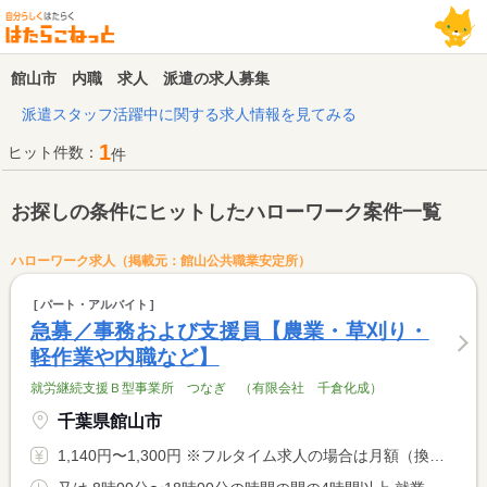
館山市 内職 求人 派遣の求人募集
派遣スタッフ活躍中に関する求人情報を見てみる
1
ヒット件数：
件
お探しの条件にヒットしたハローワーク案件一覧
ハローワーク求人（掲載元：館山公共職業安定所）
パート・アルバイト
急募／事務および支援員【農業・草刈り・
軽作業や内職など】
就労継続支援Ｂ型事業所 つなぎ （有限会社 千倉化成）
千葉県館山市
1,140円〜1,300円 ※フルタイム求人の場合は月額（換算額）、パート求人の場合は時間額を表示しています。