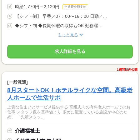
時給1,770円～2,120円
交通費全額支給
【シフト例】 早番／07：00〜16：00 日勤／...
◆シフト制 ◆長期休暇の取得もOK 勤務曜...
もっと見る
求人詳細を見る
1週間以内公開
[一般派遣]
8月スタートOK！ホテルライクな空間。高級老
人ホームで生活サポ
上質な住まいとサービス提供する 高級志向の有料老人ホームでのお
仕事 スタッフ数を基準値より 多めに配置している施設が中心のた
め、 「先輩スタッ...
介護福祉士