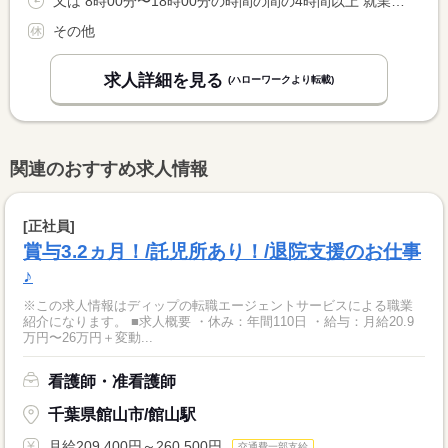
又は 8時00分〜18時00分の時間の間の4時間以上 就業時間に関する特記事項 １日４時間以上、週４〜５日で相談できます <BR> 休憩は労働条件により６０分付与
その他
求人詳細を見る
(ハローワークより転載)
関連のおすすめ求人情報
[正社員]
賞与3.2ヵ月！/託児所あり！/退院支援のお仕事
♪
※この求人情報はディップの転職エージェントサービスによる職業
紹介になります。 ■求人概要 ・休み：年間110日 ・給与：月給20.9
万円〜26万円＋変動...
看護師・准看護師
千葉県館山市/館山駅
月給209,400円～260,500円
交通費一部支給