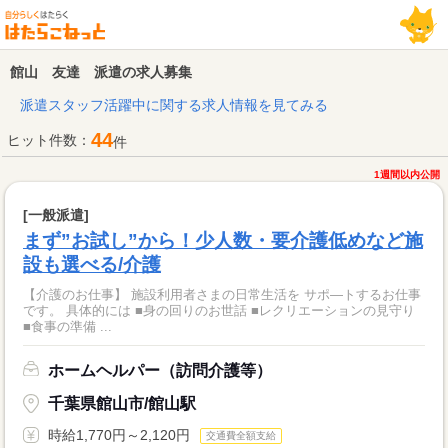
館山 友達 派遣の求人募集
派遣スタッフ活躍中に関する求人情報を見てみる
44
ヒット件数：
件
1週間以内公開
[一般派遣]
まず”お試し”から！少人数・要介護低めなど施
設も選べる/介護
【介護のお仕事】 施設利用者さまの日常生活を サポ―トするお仕事
です。 具体的には ■身の回りのお世話 ■レクリエーションの見守り
■食事の準備 ...
ホームヘルパー（訪問介護等）
千葉県館山市/館山駅
時給1,770円～2,120円
交通費全額支給