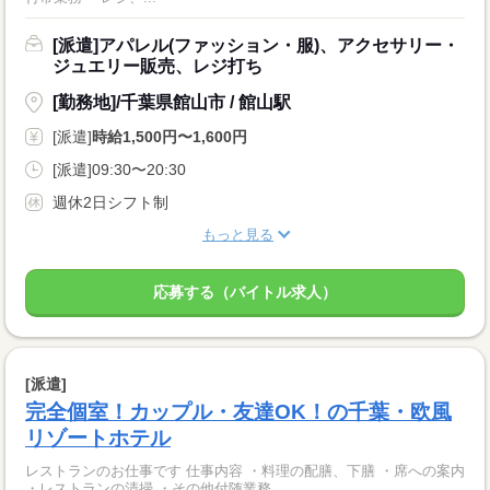
[派遣]アパレル(ファッション・服)、アクセサリー・
ジュエリー販売、レジ打ち
[勤務地]/千葉県館山市 / 館山駅
[派遣]
時給1,500円〜1,600円
[派遣]09:30〜20:30
週休2日シフト制
もっと見る
応募する（バイトル求人）
[派遣]
完全個室！カップル・友達OK！の千葉・欧風
リゾートホテル
レストランのお仕事です 仕事内容 ・料理の配膳、下膳 ・席への案内
・レストランの清掃 ・その他付随業務