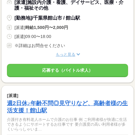
[派遣]施設内介護・看護、デイサービス、医療・介
護・福祉その他
[勤務地]/千葉県館山市 / 館山駅
[派遣]
時給1,500円〜2,000円
[派遣]09:00〜18:00
※詳細はお問合せください
もっと見る
応募する（バイトル求人）
[派遣]
週2日休♪年齢不問◎見守りなど、高齢者様の生
活支援！館山駅
介護付き有料老人ホームで介護のお仕事 例 ご利用者様が快適に生活
できるようにサポートするお仕事です 要介護度の高い利用者様が多
くいらっしゃいま...