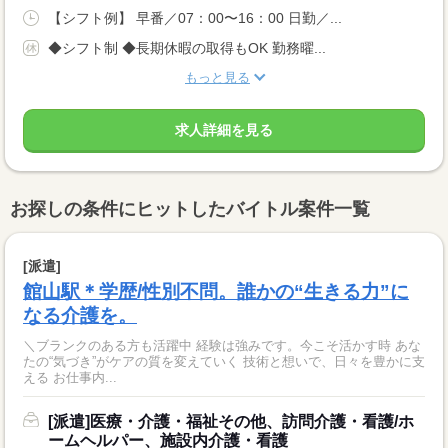
【シフト例】 早番／07：00〜16：00 日勤／...
◆シフト制 ◆長期休暇の取得もOK 勤務曜...
もっと見る
求人詳細を見る
お探しの条件にヒットしたバイトル案件一覧
[派遣]
館山駅＊学歴/性別不問。誰かの“生きる力”に
なる介護を。
＼ブランクのある方も活躍中 経験は強みです。今こそ活かす時 あな
たの“気づき”がケアの質を変えていく 技術と想いで、日々を豊かに支
える お仕事内...
[派遣]医療・介護・福祉その他、訪問介護・看護/ホ
ームヘルパー、施設内介護・看護