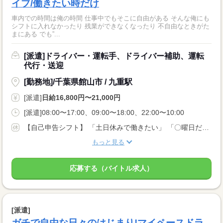
イブ/働きたい時だけ
車内での時間は俺の時間 仕事中でもそこに自由がある そんな俺にも
シフトに入れなかったり 残業ができなくなったり 不自由なときがた
まにある でも”...
[派遣]ドライバー・運転手、ドライバー補助、運転
代行・送迎
[勤務地]/千葉県館山市 / 九重駅
[派遣]
日給16,800円〜21,000円
[派遣]08:00〜17:00、09:00〜18:00、22:00〜10:00
【自己申告シフト】 「土日休みで働きたい」 「〇曜日だけ働きたい」 働きたい日は事前に選べます。 お休み希望の曜日・時間についても 面談の際に教えてくださいね。 ※こちらは中型以上のお仕事の例です
もっと見る
応募する（バイトル求人）
[派遣]
ガチで自由な日々のはじまり!マイペースドラ