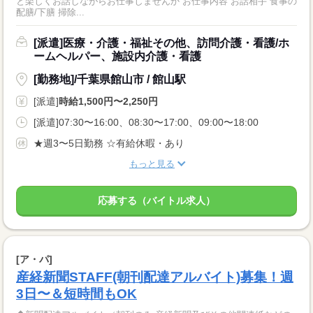
と楽しくお話しながらお仕事しませんか お仕事内容 お話相手 食事の
配膳/下膳 掃除...
[派遣]医療・介護・福祉その他、訪問介護・看護/ホ
ームヘルパー、施設内介護・看護
[勤務地]/千葉県館山市 / 館山駅
[派遣]
時給1,500円〜2,250円
[派遣]07:30〜16:00、08:30〜17:00、09:00〜18:00
★週3〜5日勤務 ☆有給休暇・あり
もっと見る
応募する（バイトル求人）
[ア・パ]
産経新聞STAFF(朝刊配達アルバイト)募集！週
3日〜＆短時間もOK