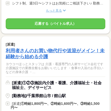
シフト制、週3日〜シフトはお気軽にご相談下さい♪ 勤務曜日、休み希望のある方も個別にご相談いただけます。
もっと見る
応募する（バイトル求人）
[派遣]
利用者さんのお買い物代行や送迎がメイン！未
経験から始める介護
ヨウコーほっとスタッフは 介護・看護専門の人材サービス会社です
介護施設での業務全般をお願いいたします ・食事や入浴のお手伝い
などの身体介護 ・...
[派遣]①②③施設内介護・看護、介護福祉士・社会
福祉士、デイサービス
[勤務地]/千葉県館山市 / 館山駅
[派遣]
①時給1,800円〜、②時給1,600円〜、③時給1,500
円〜