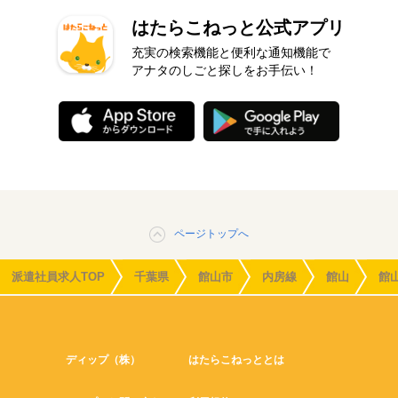
はたらこねっと公式アプリ
充実の検索機能と便利な通知機能で
アナタのしごと探しをお手伝い！
ページトップへ
派遣社員求人TOP
千葉県
館山市
内房線
館山
館
ディップ（株）
はたらこねっととは