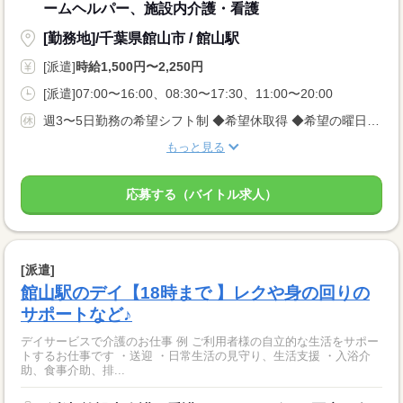
ームヘルパー、施設内介護・看護
[勤務地]/千葉県館山市 / 館山駅
[派遣]
時給1,500円〜2,250円
[派遣]07:00〜16:00、08:30〜17:30、11:00〜20:00
週3〜5日勤務の希望シフト制 ◆希望休取得 ◆希望の曜日相談OK
もっと見る
応募する（バイトル求人）
[派遣]
館山駅のデイ【18時まで 】レクや身の回りの
サポートなど♪
デイサービスで介護のお仕事 例 ご利用者様の自立的な生活をサポー
トするお仕事です ・送迎 ・日常生活の見守り、生活支援 ・入浴介
助、食事介助、排...