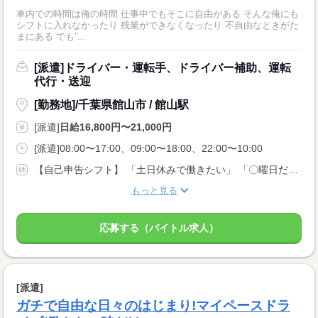
車内での時間は俺の時間 仕事中でもそこに自由がある そんな俺にも
シフトに入れなかったり 残業ができなくなったり 不自由なときがた
まにある でも”...
[派遣]ドライバー・運転手、ドライバー補助、運転
代行・送迎
[勤務地]/千葉県館山市 / 館山駅
[派遣]
日給16,800円〜21,000円
[派遣]08:00〜17:00、09:00〜18:00、22:00〜10:00
【自己申告シフト】 「土日休みで働きたい」 「〇曜日だけ働きたい」 働きたい日は事前に選べます。 お休み希望の曜日・時間についても 面談の際に教えてくださいね。 ※こちらは中型以上のお仕事の例です
もっと見る
応募する（バイトル求人）
[派遣]
ガチで自由な日々のはじまり!マイペースドラ