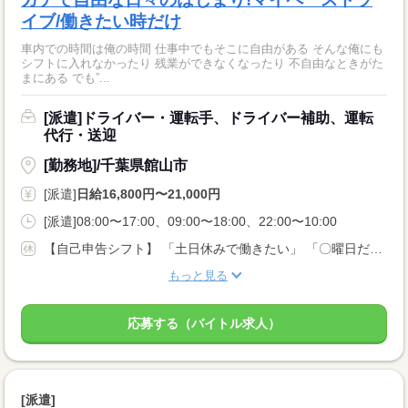
イブ/働きたい時だけ
車内での時間は俺の時間 仕事中でもそこに自由がある そんな俺にも
シフトに入れなかったり 残業ができなくなったり 不自由なときがた
まにある でも”...
[派遣]ドライバー・運転手、ドライバー補助、運転
代行・送迎
[勤務地]/千葉県館山市
[派遣]
日給16,800円〜21,000円
[派遣]08:00〜17:00、09:00〜18:00、22:00〜10:00
【自己申告シフト】 「土日休みで働きたい」 「〇曜日だけ働きたい」 働きたい日は事前に選べます。 お休み希望の曜日・時間についても 面談の際に教えてくださいね。 ※こちらは中型以上のお仕事の例です
もっと見る
応募する（バイトル求人）
[派遣]