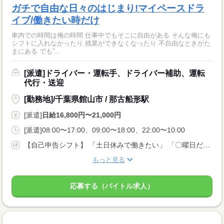
ガチで自由な日々のはじまり!マイペースドラ
イブ/働きたい時だけ
車内での時間は俺の時間 仕事中でもそこに自由がある そんな俺にも
シフトに入れなかったり 残業ができなくなったり 不自由なときがた
まにある でも”...
[派遣]ドライバー・運転手、ドライバー補助、運転
代行・送迎
[勤務地]/千葉県館山市 / 那古船形駅
[派遣]
日給16,800円〜21,000円
[派遣]08:00〜17:00、09:00〜18:00、22:00〜10:00
【自己申告シフト】 「土日休みで働きたい」 「〇曜日だけ働きたい」 働きたい日は事前に選べます。 お休み希望の曜日・時間についても 面談の際に教えてくださいね。 ※こちらは中型以上のお仕事の例です
もっと見る
応募する（バイトル求人）