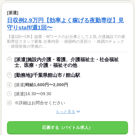
[派遣]
日収例2.9万円【効率よく稼げる夜勤専従】見
守りstaff/週1回〜
【週1回〜OK】副業・Wワークのお仕事として人気 介護施設での夜
勤専従スタッフ募集 仕事内容 ・就寝時の見回り ・体調のチェック
・就寝前後の準備の...
[派遣]施設内介護・看護、介護福祉士・社会福祉
士、医療・介護・福祉その他
[勤務地]/千葉県館山市 / 館山駅
[派遣]
時給1,600円〜2,000円
[派遣]16:30〜09:30
※詳細はお問合せください
もっと見る
応募する（バイトル求人）