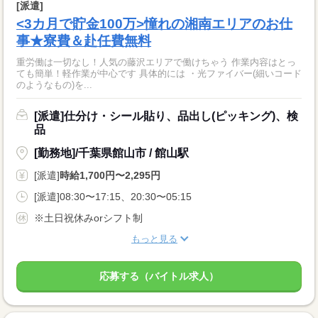
[派遣]
<3カ月で貯金100万>憧れの湘南エリアのお仕
事★寮費＆赴任費無料
重労働は一切なし！人気の藤沢エリアで働けちゃう 作業内容はとっ
ても簡単！軽作業が中心です 具体的には ・光ファイバー(細いコード
のようなもの)を...
[派遣]仕分け・シール貼り、品出し(ピッキング)、検
品
[勤務地]/千葉県館山市 / 館山駅
[派遣]
時給1,700円〜2,295円
[派遣]08:30〜17:15、20:30〜05:15
※土日祝休みorシフト制
もっと見る
応募する（バイトル求人）