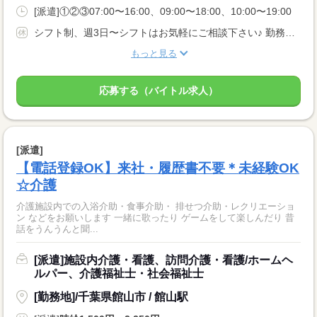
[派遣]①②③07:00〜16:00、09:00〜18:00、10:00〜19:00
シフト制、週3日〜シフトはお気軽にご相談下さい♪ 勤務曜日、休み希望のある方も個別にご相談いただけます。
もっと見る
応募する（バイトル求人）
[派遣]
【電話登録OK】来社・履歴書不要＊未経験OK
☆介護
介護施設内での入浴介助・食事介助・ 排せつ介助・レクリエーショ
ン などをお願いします 一緒に歌ったり ゲームをして楽しんだり 昔
話をうんうんと聞...
[派遣]施設内介護・看護、訪問介護・看護/ホームヘ
ルパー、介護福祉士・社会福祉士
[勤務地]/千葉県館山市 / 館山駅