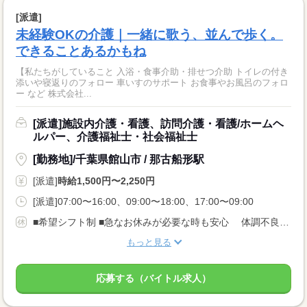
[派遣]
未経験OKの介護｜一緒に歌う、並んで歩く。
できることあるかもね
【私たちがしていること 入浴・食事介助・排せつ介助 トイレの付き
添いや寝返りのフォロー 車いすのサポート お食事やお風呂のフォロ
ー など 株式会社...
[派遣]施設内介護・看護、訪問介護・看護/ホームヘ
ルパー、介護福祉士・社会福祉士
[勤務地]/千葉県館山市 / 那古船形駅
[派遣]
時給1,500円〜2,250円
[派遣]07:00〜16:00、09:00〜18:00、17:00〜09:00
■希望シフト制 ■急なお休みが必要な時も安心 体調不良やご家庭の都合でのお休みにも 理解がある職場です。 言いづらいことはコーディネーターが代わりにお伝えします。 なんでも相談してくださいね。
もっと見る
応募する（バイトル求人）