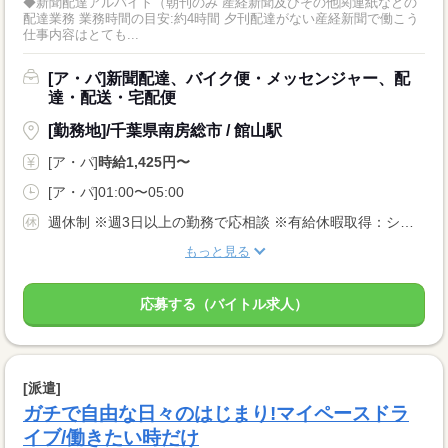
◆新聞配達アルバイト（朝刊のみ 産経新聞及びその他関連紙などの
配達業務 業務時間の目安:約4時間 夕刊配達がない産経新聞で働こう
仕事内容はとても...
[ア・パ]新聞配達、バイク便・メッセンジャー、配
達・配送・宅配便
[勤務地]/千葉県南房総市 / 館山駅
[ア・パ]
時給1,425円〜
[ア・パ]01:00〜05:00
週休制 ※週3日以上の勤務で応相談 ※有給休暇取得：シフト調整で可能な限り、積極的に取り組んでいます。
もっと見る
応募する（バイトル求人）
[派遣]
ガチで自由な日々のはじまり!マイペースドラ
イブ/働きたい時だけ