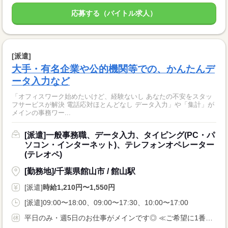
応募する（バイトル求人）
[派遣]
大手・有名企業や公的機関等での、かんたんデ
ータ入力など
「オフィスワーク始めたいけど、経験ないし あなたの不安をスタッ
フサービスが解決 電話応対ほとんどなし データ入力」や「集計」が
メインの事務ワー...
[派遣]一般事務職、データ入力、タイピング(PC・パ
ソコン・インターネット)、テレフォンオペレーター
(テレオペ)
[勤務地]/千葉県館山市 / 館山駅
[派遣]
時給1,210円〜1,550円
[派遣]09:00〜18:00、09:00〜17:30、10:00〜17:00
平日のみ・週5日のお仕事がメインです◎ ≪ご希望に1番近いお仕事をご紹介いたします♪≫