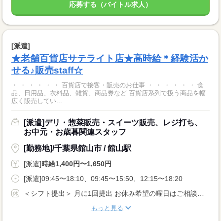
応募する（バイトル求人）
[派遣]
★老舗百貨店サテライト店★高時給＊経験活か
せる♪販売staff☆
・ ・ ・ ・ ・ ・ 百貨店で接客・販売のお仕事 ・ ・ ・ ・ ・ ・ 食
品、日用品、衣料品、雑貨、商品券など 百貨店系列で扱う商品を幅
広く販売してい...
[派遣]デリ・惣菜販売・スイーツ販売、レジ打ち、
お中元・お歳暮関連スタッフ
[勤務地]/千葉県館山市 / 館山駅
[派遣]
時給1,400円〜1,650円
[派遣]09:45〜18:10、09:45〜15:50、12:15〜18:20
＜シフト提出＞ 月に1回提出 お休み希望の曜日はご相談ください ＜歓迎！＞ 土日祝、年末、お正月、お盆、ゴールデンウィークの連休や、 クリスマス、バレンタインなどイベント時に出勤可能な方大歓迎！
もっと見る