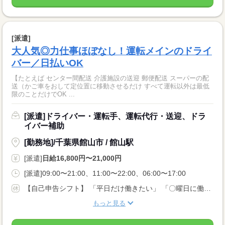
[派遣]
大人気◎力仕事ほぼなし！運転メインのドライ
バー／日払いOK
【たとえば センター間配送 介護施設の送迎 郵便配送 スーパーの配
送（かご車をおして定位置に移動させるだけ すべて運転以外は最低
限のことだけでOK ...
[派遣]ドライバー・運転手、運転代行・送迎、ドラ
イバー補助
[勤務地]/千葉県館山市 / 館山駅
[派遣]
日給16,800円〜21,000円
[派遣]09:00〜21:00、11:00〜22:00、06:00〜17:00
【自己申告シフト】 「平日だけ働きたい」 「〇曜日に働きたい」 など、働き方は自分で選べます。 曜日・時間についてのご希望も 面談の際に教えてくださいね。 ※こちらは中型以上のお仕事の例です
もっと見る