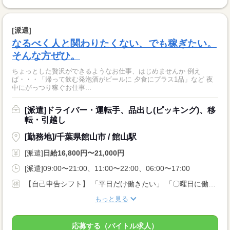
[派遣]
なるべく人と関わりたくない、でも稼ぎたい。
そんな方ぜひ。
ちょっとした贅沢ができるようなお仕事、はじめませんか 例え
ば・・・「帰って飲む発泡酒がビールに 夕食にプラス1品」など 夜
中にがっつり稼ぐお仕事...
[派遣]ドライバー・運転手、品出し(ピッキング)、移
転・引越し
[勤務地]/千葉県館山市 / 館山駅
[派遣]
日給16,800円〜21,000円
[派遣]09:00〜21:00、11:00〜22:00、06:00〜17:00
【自己申告シフト】 「平日だけ働きたい」 「〇曜日に働きたい」 など、働き方は自分で選べます。 曜日・時間についてのご希望も 面談の際に教えてくださいね。 ※こちらは中型以上のお仕事の例です
もっと見る
応募する（バイトル求人）