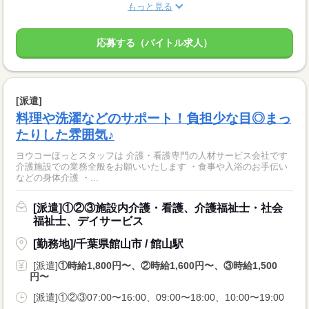
もっと見る
応募する（バイトル求人）
[派遣]
料理や洗濯などのサポート！負担少な目◎まっ
たりした雰囲気♪
ヨウコーほっとスタッフは 介護・看護専門の人材サービス会社です
介護施設での業務全般をお願いいたします ・食事や入浴のお手伝い
などの身体介護 ・...
[派遣]①②③施設内介護・看護、介護福祉士・社会
福祉士、デイサービス
[勤務地]/千葉県館山市 / 館山駅
[派遣]
①時給1,800円〜、②時給1,600円〜、③時給1,500
円〜
[派遣]①②③07:00〜16:00、09:00〜18:00、10:00〜19:00