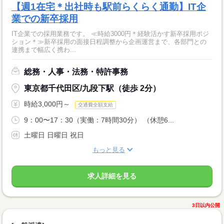
【週1在宅＊出社時も駅前らくらく通勤】IT企
業での新卒採用
IT企業での採用業務です。 ≪時給3000円＊経験活かす新卒採用ポジ
ション＊≫新卒採用の面接日程調整から企画運営まで、各部門との
連携まで幅広く携わ...
総務・人事・法務・特許事務
東京都千代田区/九段下駅（徒歩 2分）
時給3,000円～
交通費全額支給
9：00〜17：30（実働：7時間30分） （休憩6...
土曜日 日曜日 祝日
もっと見る
求人詳細を見る
3日以内公開