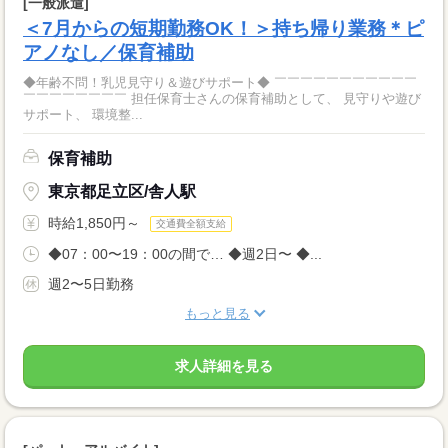
[一般派遣]
＜7月からの短期勤務OK！＞持ち帰り業務＊ピ
アノなし／保育補助
◆年齢不問！乳児見守り＆遊びサポート◆ ￣￣￣￣￣￣￣￣￣￣￣
￣￣￣￣￣￣￣￣ 担任保育士さんの保育補助として、 見守りや遊び
サポート、 環境整...
保育補助
東京都足立区/舎人駅
時給1,850円～
交通費全額支給
◆07：00〜19：00の間で… ◆週2日〜 ◆...
週2〜5日勤務
もっと見る
求人詳細を見る