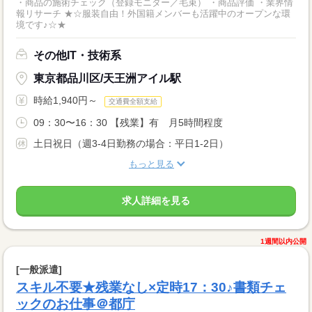
・商品の施術チェック（登録モニター／毛束） ・商品評価 ・業界情
報リサーチ ★☆服装自由！外国籍メンバーも活躍中のオープンな環
境です♪☆★
その他IT・技術系
東京都品川区/天王洲アイル駅
時給1,940円～
交通費全額支給
09：30〜16：30 【残業】有 月5時間程度
土日祝日（週3-4日勤務の場合：平日1-2日）
もっと見る
求人詳細を見る
1週間以内公開
[一般派遣]
スキル不要★残業なし×定時17：30♪書類チェ
ックのお仕事＠都庁