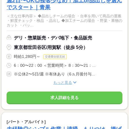
週2日〜OK◎接客少なめ！加工or品出しを選ん
でスタート｜青果
＜主な仕事内容＞ ◆品出しチームの場合 ・台車を用いて商品の運搬
・鮮度チェック・検品 ・品出し ◆加工チームの場合 ・野菜・果物の
カット ・パッ...
デリ・惣菜販売・デパ地下・食品販売
東京都世田谷区/用賀駅（徒歩 5分）
時給1,280円～
交通費全額支給
6：00〜22：00 ＜営業時間＞ 8：30〜21：...
※公休2〜5日/週 ※有休あり（6ヵ月後付与...
もっと見る
求人詳細を見る
[パート・アルバイト]