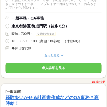
ゲーム会社でのカスタマーサポートのお仕事です。 ＼「ゲーム好
き」がそのまま仕事に！ ／プレイヤー目線を活かして、お客さま
の“困った”を解決する...
一般事務・OA事務
東京都港区/御成門駅（徒歩 6分）
時給1,700円～
交通費全額支給
10：00〜19：00（実働：8時間） （休憩60分...
◆休日交代制
もっと見る
求人詳細を見る
3日以内公開
[一般派遣]
経験をいかせる計画書作成などのOA事務＊高
時給！