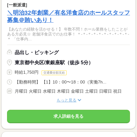
[一般派遣]
＼明治32年創業／有名洋食店のホールスタッフ
募集＠賄いあり！
【あなたの経験を活かせる！】 年数不問！ホール業務をしたことが
ある方必見☆ 老舗洋食店でのお仕事！ ＊-＊-＊-＊-＊-＊-＊-＊-＊-＊-
＊ 「仕事内...
品出し・ピッキング
東京都中央区/東銀座駅（徒歩 5分）
時給1,750円
交通費全額支給
【勤務時間】 【1】10：00〜18：00（実働7h...
月曜日 火曜日 水曜日 木曜日 金曜日 土曜日 日曜日 祝日
もっと見る
求人詳細を見る