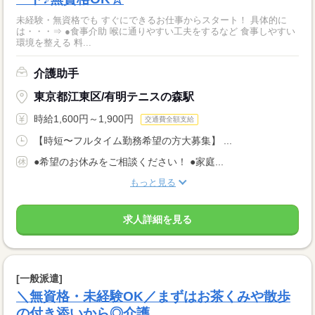
未経験・無資格でも すぐにできるお仕事からスタート！ 具体的に
は・・・⇒ ●食事介助 喉に通りやすい工夫をするなど 食事しやすい
環境を整える 料...
介護助手
東京都江東区/有明テニスの森駅
時給1,600円～1,900円
交通費全額支給
【時短〜フルタイム勤務希望の方大募集】 ...
●希望のお休みをご相談ください！ ●家庭...
もっと見る
求人詳細を見る
[一般派遣]
＼無資格・未経験OK／まずはお茶くみや散歩
の付き添いから◎介護