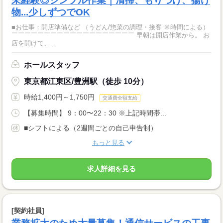
未経験◎シンプル作業｜清掃、もりつけ、揚げ
物...少しずつでOK
■お仕事：開店準備など （うどん/惣菜の調理・接客 ※時間による）
￣￣￣￣￣￣￣￣￣￣￣￣￣￣￣￣￣￣￣ 早朝は開店作業から。 お
店を開けて、...
ホールスタッフ
東京都江東区/豊洲駅（徒歩 10分）
時給1,400円～1,750円
交通費全額支給
【募集時間】 9：00〜22：30 ※上記時間帯...
■シフトによる（2週間ごとの自己申告制）
もっと見る
求人詳細を見る
[契約社員]