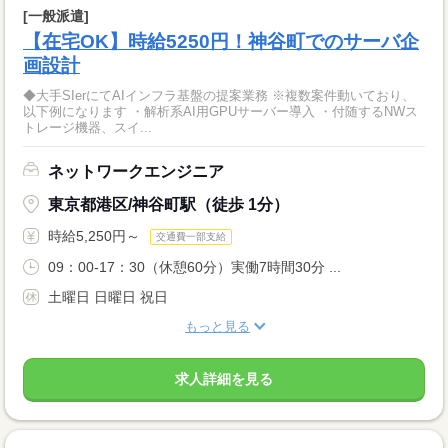
[一般派遣]
【在宅OK】時給5250円！神谷町でのサーバ企
画設計
◆大手SIerにてAIインフラ基盤の提案業務 ※複数案件動いており、
以下例になります ・解析系AI用GPUサーバー導入 ・付随するNWス
トレージ機器、スイ...
ネットワークエンジニア
東京都港区/神谷町駅（徒歩 1分）
時給5,250円～
交通費一部支給
09：00-17：30（休憩60分）実働7時間30分 ...
土曜日 日曜日 祝日
もっと見る
求人詳細を見る