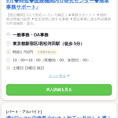
9月◆時短◆医療機関内☆研究センター◆簡単
事務サポート♪
【国立機関】5人で対応♪いろいろ幅広く★事務サポート☆ ▼契約・
発注関連の処理 ▼収支管理に関する事務 ▼委託事業に係る申請書類
の作成補助・提出...
一般事務・OA事務
東京都新宿区/若松河田駅（徒歩 5分）
時給1,750円
交通費全額支給
10：00〜16：00（実働05：00、休憩01：00）...
土曜日 日曜日 祝日
もっと見る
求人詳細を見る
[パート・アルバイト]