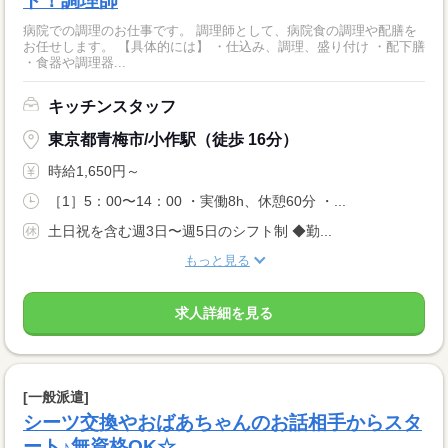
ト！調理師
病院での調理のお仕事です。 調理師として、病院食の調理や配膳を
お任せします。 【具体的には】 ・仕込み、調理、盛り付け ・配下膳
・食器や調理器...
キッチンスタッフ
東京都青梅市/小作駅（徒歩 16分）
時給1,650円～
［1］5：00〜14：00 ・実働8h、休憩60分 ・...
土日祝を含む週3日〜週5日のシフト制 ◆勤...
もっと見る
求人詳細を見る
[一般派遣]
シーツ交換やおばあちゃんのお話相手からスタ
ート♪無資格OK☆