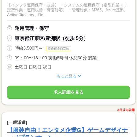
【インフラ運用保守・改善】 ・システムの運用保守（定型作業・非
定型作業・運用改善・障害対応） ・管理対象：M365、Azure基盤、
ActiveDirectory、De...
運用管理・保守
東京都江東区/豊洲駅（徒歩 5分）
時給3,500円～
交通費全額支給
09：00〜18：00 実働8時間 休憩60分 残業...
土曜日 日曜日 祝日
もっと見る
求人詳細を見る
3日以内公開
[一般派遣]
【服装自由！エンタメ企業G】ゲームデザイナ