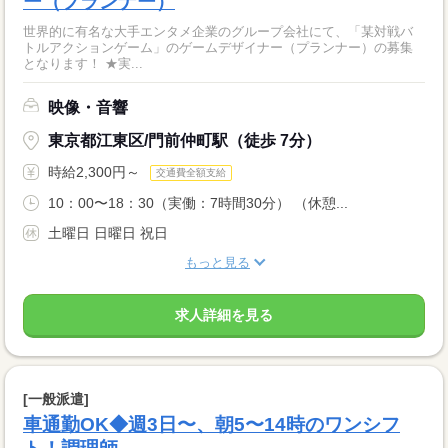
ー（プランナー）
世界的に有名な大手エンタメ企業のグループ会社にて、「某対戦バ
トルアクションゲーム」のゲームデザイナー（プランナー）の募集
となります！ ★実...
映像・音響
東京都江東区/門前仲町駅（徒歩 7分）
時給2,300円～
交通費全額支給
10：00〜18：30（実働：7時間30分） （休憩...
土曜日 日曜日 祝日
もっと見る
求人詳細を見る
[一般派遣]
車通勤OK◆週3日〜、朝5〜14時のワンシフ