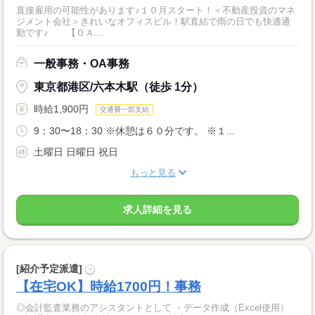
直接雇用の可能性があります♪１０月スタート！＜不動産投資のマネ
ジメント会社＞きれいなオフィスビル！駅直結で雨の日でも快適通
勤です♪ 【ＯＡ...
一般事務・OA事務
東京都港区/六本木駅（徒歩 1分）
時給1,900円
交通費一部支給
9：30〜18：30 ※休憩は６０分です。 ※１...
土曜日 日曜日 祝日
もっと見る
求人詳細を見る
[紹介予定派遣]
?
【在宅OK】時給1700円！事務
◎会計監査業務のアシスタントとして ・データ作成（Excel使用）