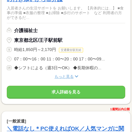
入居者さんの生活サポートを お願いします。 【具体的には…】 ■食
事の準備 ■衣服の整理 ■お掃除 ■歩行のサポート など 利用者の方
ができるだ...
介護福祉士
東京都北区/王子駅前駅
時給1,850円～2,170円
交通費全額支給
07：00〜16：00 11：00〜20：00 17：00〜09...
◆シフトによる（週3日〜OK） ◆長期休暇の...
もっと見る
求人詳細を見る
1週間以内公開
[一般派遣]
＼電話なし＊PC使えればOK／人気マンガに関