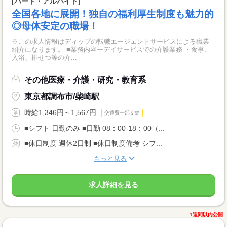
[パート・アルバイト]
全国各地に展開！独自の福利厚生制度も魅力的
◎母体安定の職場！
※この求人情報はディップの転職エージェントサービスによる職業
紹介になります。 ■業務内容ーデイサービスでの介護業務 ・食事、
入浴、排せつ等の介...
その他医療・介護・研究・教育系
東京都調布市/柴崎駅
時給1,346円～1,567円
交通費一部支給
■シフト 日勤のみ ■日勤 08：00-18：00（...
■休日制度 週休2日制 ■休日制度備考 シフ...
もっと見る
求人詳細を見る
1週間以内公開