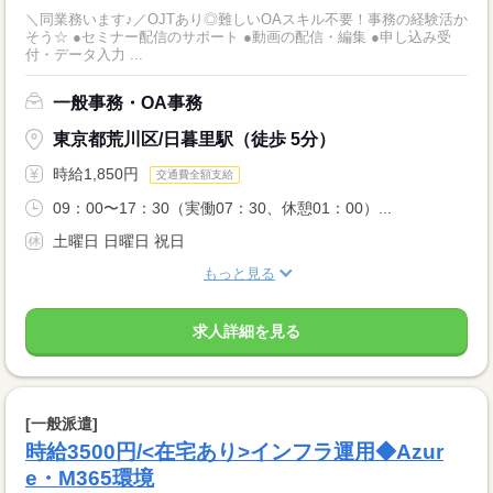
＼同業務います♪／OJTあり◎難しいOAスキル不要！事務の経験活か
そう☆ ●セミナー配信のサポート ●動画の配信・編集 ●申し込み受
付・データ入力 ...
一般事務・OA事務
東京都荒川区/日暮里駅（徒歩 5分）
時給1,850円
交通費全額支給
09：00〜17：30（実働07：30、休憩01：00）...
土曜日 日曜日 祝日
もっと見る
求人詳細を見る
[一般派遣]
時給3500円/<在宅あり>インフラ運用◆Azur
e・M365環境