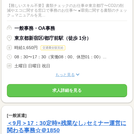
【難しいスキル不要】書類チェックのお仕事＠東京都庁〜CO2の削
減やエコに関する窓口で事務のお仕事〜 ●環境に関する書類のチェッ
ク→マニュアルを見...
一般事務・OA事務
東京都新宿区/都庁前駅（徒歩 1分）
時給1,650円
交通費全額支給
08：30〜17：30（実働08：00、休憩01：00）...
土曜日 日曜日 祝日
もっと見る
求人詳細を見る
[一般派遣]
＜9月＞17：30定時×残業なし♪セミナー運営に
関わる事務☆＠1850