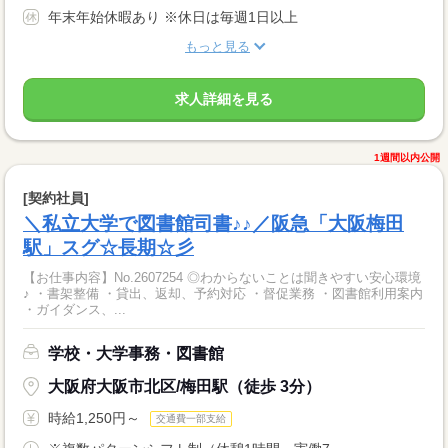
年末年始休暇あり ※休日は毎週1日以上
もっと見る
求人詳細を見る
1週間以内公開
[契約社員]
＼私立大学で図書館司書♪♪／阪急「大阪梅田
駅」スグ☆長期☆彡
【お仕事内容】No.2607254 ◎わからないことは聞きやすい安心環境
♪ ・書架整備 ・貸出、返却、予約対応 ・督促業務 ・図書館利用案内
・ガイダンス、...
学校・大学事務・図書館
大阪府大阪市北区/梅田駅（徒歩 3分）
時給1,250円～
交通費一部支給