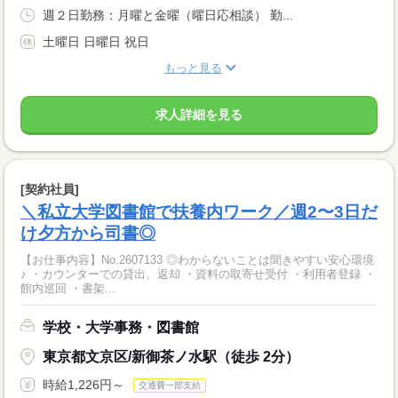
週２日勤務：月曜と金曜（曜日応相談） 勤...
土曜日 日曜日 祝日
もっと見る
求人詳細を見る
[契約社員]
＼私立大学図書館で扶養内ワーク／週2〜3日だ
け夕方から司書◎
【お仕事内容】No.2607133 ◎わからないことは聞きやすい安心環境
♪ ・カウンターでの貸出、返却 ・資料の取寄せ受付 ・利用者登録 ・
館内巡回 ・書架...
学校・大学事務・図書館
東京都文京区/新御茶ノ水駅（徒歩 2分）
時給1,226円～
交通費一部支給