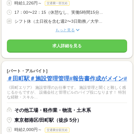
時給1,226円～
交通費一部支給
17：00〜22：15（休憩なし、実働5時間15分...
シフト休（土日祝を含む週2〜3日勤務／大学...
もっと見る
求人詳細を見る
[パート・アルバイト]
＃田町駅＃施設管理管理#報告書作成がメイン#
《田町エリア》 施設管理のお仕事です。 施設管理と聞くと難しく感
じるかもですが、 設備会社と管理ビルのパイプ役になります！ 特別
な経験・スキル...
その他工場・軽作業・物流・土木系
東京都港区/田町駅（徒歩 5分）
時給2,000円～
交通費全額支給