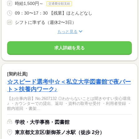
時給1,500円～
交通費全額支給
09：30〜17：30 【残業】ほとんどなし
シフトに準ずる（週休2〜3日）
もっと見る
求人詳細を見る
[契約社員]
☆スピード選考中☆＜私立大学図書館で夜パー
ト＞扶養内ワーク♪
【お仕事内容】No.2607132 ◎わからないことは聞きやすい安心環境
♪ ・カウンターでの貸出、返却 ・資料の取寄せ受付 ・利用者登録 ・
館内巡回 ・書架...
学校・大学事務・図書館
東京都文京区/新御茶ノ水駅（徒歩 2分）