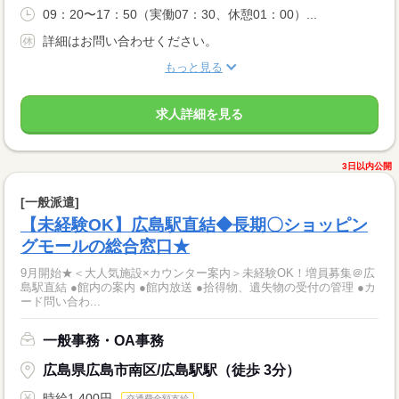
09：20〜17：50（実働07：30、休憩01：00）...
詳細はお問い合わせください。
もっと見る
求人詳細を見る
3日以内公開
[一般派遣]
【未経験OK】広島駅直結◆長期〇ショッピン
グモールの総合窓口★
9月開始★＜大人気施設×カウンター案内＞未経験OK！増員募集＠広
島駅直結 ●館内の案内 ●館内放送 ●拾得物、遺失物の受付の管理 ●カ
ード問い合わ...
一般事務・OA事務
広島県広島市南区/広島駅駅（徒歩 3分）
時給1,400円
交通費全額支給