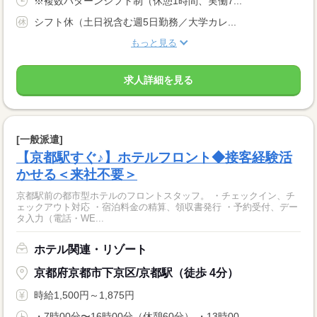
※複数パターンシフト制（休憩1時間、実働7...
シフト休（土日祝含む週5日勤務／大学カレ...
もっと見る
求人詳細を見る
[一般派遣]
【京都駅すぐ♪】ホテルフロント◆接客経験活
かせる＜来社不要＞
京都駅前の都市型ホテルのフロントスタッフ。 ・チェックイン、チ
ェックアウト対応 ・宿泊料金の精算、領収書発行 ・予約受付、デー
タ入力（電話・WE...
ホテル関連・リゾート
京都府京都市下京区/京都駅（徒歩 4分）
時給1,500円～1,875円
・7時00分〜16時00分（休憩60分） ・13時00...