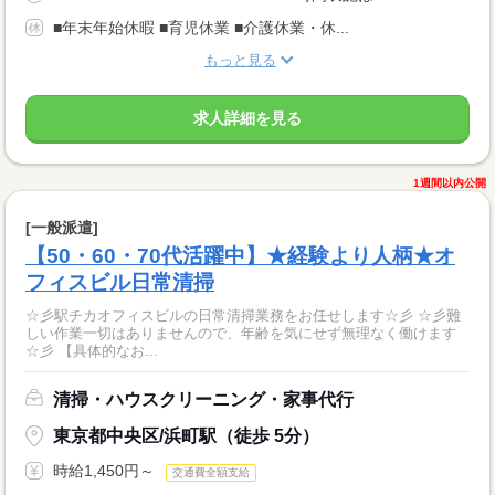
■年末年始休暇 ■育児休業 ■介護休業・休...
もっと見る
求人詳細を見る
1週間以内公開
[一般派遣]
【50・60・70代活躍中】★経験より人柄★オ
フィスビル日常清掃
☆彡駅チカオフィスビルの日常清掃業務をお任せします☆彡 ☆彡難
しい作業一切はありませんので、年齢を気にせず無理なく働けます
☆彡 【具体的なお...
清掃・ハウスクリーニング・家事代行
東京都中央区/浜町駅（徒歩 5分）
時給1,450円～
交通費全額支給