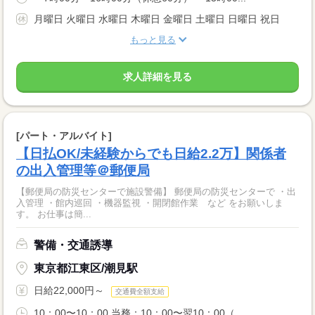
月曜日 火曜日 水曜日 木曜日 金曜日 土曜日 日曜日 祝日
もっと見る
求人詳細を見る
[パート・アルバイト]
【日払OK/未経験からでも日給2.2万】関係者
の出入管理等＠郵便局
【郵便局の防災センターで施設警備】 郵便局の防災センターで ・出
入管理 ・館内巡回 ・機器監視 ・開閉館作業 など をお願いしま
す。 お仕事は簡...
警備・交通誘導
東京都江東区/潮見駅
日給22,000円～
交通費全額支給
10：00〜10：00 当務：10：00〜翌10：00（...