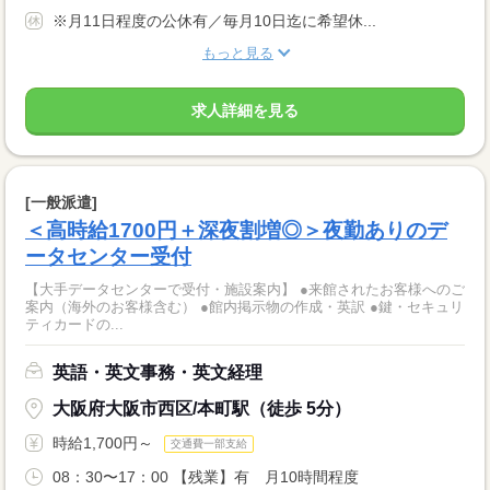
※月11日程度の公休有／毎月10日迄に希望休...
もっと見る
求人詳細を見る
[一般派遣]
＜高時給1700円＋深夜割増◎＞夜勤ありのデ
ータセンター受付
【大手データセンターで受付・施設案内】 ●来館されたお客様へのご
案内（海外のお客様含む） ●館内掲示物の作成・英訳 ●鍵・セキュリ
ティカードの...
英語・英文事務・英文経理
大阪府大阪市西区/本町駅（徒歩 5分）
時給1,700円～
交通費一部支給
08：30〜17：00 【残業】有 月10時間程度