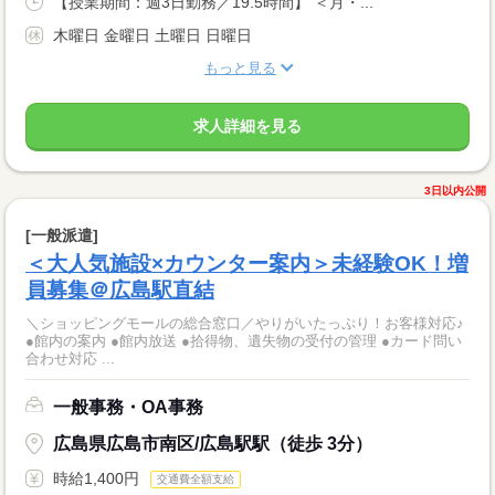
【授業期間：週3日勤務／19.5時間】 ＜月・...
木曜日 金曜日 土曜日 日曜日
もっと見る
求人詳細を見る
3日以内公開
[一般派遣]
＜大人気施設×カウンター案内＞未経験OK！増
員募集＠広島駅直結
＼ショッピングモールの総合窓口／やりがいたっぷり！お客様対応♪
●館内の案内 ●館内放送 ●拾得物、遺失物の受付の管理 ●カード問い
合わせ対応 ...
一般事務・OA事務
広島県広島市南区/広島駅駅（徒歩 3分）
時給1,400円
交通費全額支給