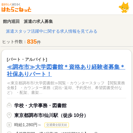
館内巡回 派遣の求人募集
派遣スタッフ活躍中に関する求人情報を見てみる
835
ヒット件数：
件
[パート・アルバイト]
≪調布市≫大学図書館＊資格あり経験者募集＊
社保ありパート！
≪東京都調布市/大学図書館≫閲覧・カウンタースタッフ 【閲覧業務
全般】 ・カウンター業務（貸出･返却、予約受付、希望図書受付な
ど） ・配架、書架...
学校・大学事務・図書館
東京都調布市/仙川駅（徒歩 10分）
時給1,280円～
交通費全額支給