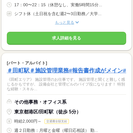
17：00〜22：15（休憩なし、実働5時間15分...
シフト休（土日祝を含む週2〜3日勤務／大学...
もっと見る
求人詳細を見る
[パート・アルバイト]
＃田町駅＃施設管理業務#報告書作成がメイン#
《田町エリア》 施設管理のお仕事です。 施設管理と聞くと難しく感
じるかもですが、 設備会社と管理ビルのパイプ役になります！ 特別
な経験・スキル...
その他事務・オフィス系
東京都港区/田町駅（徒歩 5分）
時給2,000円～
交通費全額支給
週２日勤務：月曜と金曜（曜日応相談） 勤...