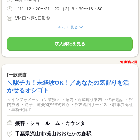
［1］12：20〜21：20 ［2］9：30〜18：30 ...
週4日〜週5日勤務
もっと見る
求人詳細を見る
3日以内公開
[一般派遣]
＼駅チカ！未経験OK！／あなたの気配りを活
かせるオシゴト
＜インフォメーション業務＞ ・館内・近隣施設案内 ・代表電話 ・館
内放送 ・迷子、遺失物拾得物対応 ・館内巡回サービス ・駐車券認証
・車椅子貸出 ...
接客・ショールーム・カウンター
千葉県流山市/流山おおたかの森駅