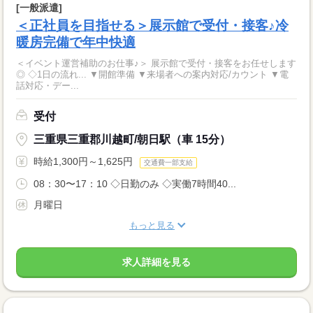
[一般派遣]
＜正社員を目指せる＞展示館で受付・接客♪冷
暖房完備で年中快適
＜イベント運営補助のお仕事♪＞ 展示館で受付・接客をお任せします
◎ ◇1日の流れ... ▼開館準備 ▼来場者への案内対応/カウント ▼電
話対応・デー...
受付
三重県三重郡川越町/朝日駅（車 15分）
時給1,300円～1,625円
交通費一部支給
08：30〜17：10 ◇日勤のみ ◇実働7時間40...
月曜日
もっと見る
求人詳細を見る