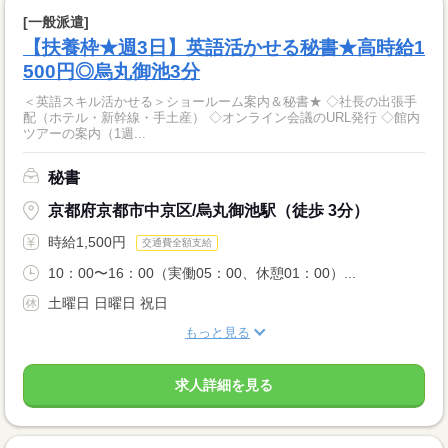
[一般派遣]
【扶養枠★週3日】英語活かせる秘書★高時給1
500円◎烏丸御池3分
＜英語スキル活かせる＞ショールーム案内＆秘書★ ◇社長の出張手
配（ホテル・新幹線・手土産） ◇オンライン会議のURL発行 ◇館内
ツアーの案内（1週...
秘書
京都府京都市中京区/烏丸御池駅（徒歩 3分）
時給1,500円
交通費全額支給
10：00〜16：00（実働05：00、休憩01：00）...
土曜日 日曜日 祝日
もっと見る
求人詳細を見る