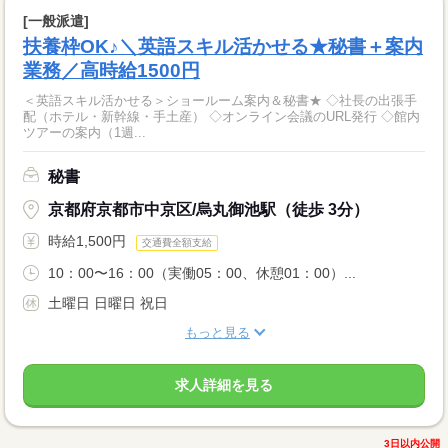
[一般派遣]
扶養枠OK♪＼英語スキル活かせる★秘書＋案内
業務／高時給1500円
＜英語スキル活かせる＞ショールーム案内＆秘書★ ◇社長の出張手
配（ホテル・新幹線・手土産） ◇オンライン会議のURL発行 ◇館内
ツアーの案内（1週...
秘書
京都府京都市中京区/烏丸御池駅（徒歩 3分）
時給1,500円
交通費全額支給
10：00〜16：00（実働05：00、休憩01：00）...
土曜日 日曜日 祝日
もっと見る
求人詳細を見る
3日以内公開