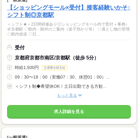
【ショッピングモール×受付】接客経験いかそ↑
シフト制◎京都駅
＜シフト★＞2日間研修あり◎ショッピングモール内で受付＋事務♪
＠京都駅 ◇館内・館外のご案内（迷子預かり等） ◇落とし物の管理
◇館内放送 ◇日...
受付
京都府京都市南区/京都駅（徒歩 5分）
時給1,500円
交通費全額支給
09：30〜18：00（実働07：30、休憩01：00）...
＜シフト制◆希望休OK！土日出勤できる方歓...
もっと見る
求人詳細を見る
[一般派遣]