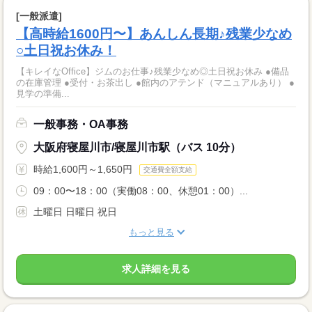
[一般派遣]
【高時給1600円〜】あんしん長期♪残業少なめ
○土日祝お休み！
【キレイなOffice】ジムのお仕事♪残業少なめ◎土日祝お休み ●備品
の在庫管理 ●受付・お茶出し ●館内のアテンド（マニュアルあり） ●
見学の準備...
一般事務・OA事務
大阪府寝屋川市/寝屋川市駅（バス 10分）
時給1,600円～1,650円
交通費全額支給
09：00〜18：00（実働08：00、休憩01：00）...
土曜日 日曜日 祝日
もっと見る
求人詳細を見る