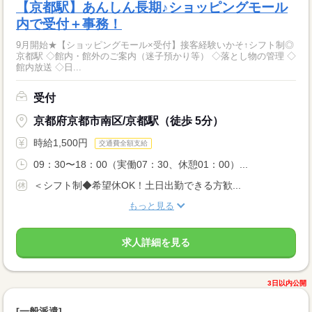
【京都駅】あんしん長期♪ショッピングモール
内で受付＋事務！
9月開始★【ショッピングモール×受付】接客経験いかそ↑シフト制◎
京都駅 ◇館内・館外のご案内（迷子預かり等） ◇落とし物の管理 ◇
館内放送 ◇日...
受付
京都府京都市南区/京都駅（徒歩 5分）
時給1,500円
交通費全額支給
09：30〜18：00（実働07：30、休憩01：00）...
＜シフト制◆希望休OK！土日出勤できる方歓...
もっと見る
求人詳細を見る
3日以内公開
[一般派遣]