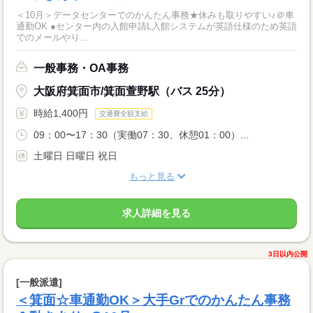
＜10月＞データセンターでのかんたん事務★休みも取りやすい♪＠車
通勤OK ●センター内の入館申請L入館システムが英語仕様のため英語
でのメールやり...
一般事務・OA事務
大阪府箕面市/箕面萱野駅（バス 25分）
時給1,400円
交通費全額支給
09：00〜17：30（実働07：30、休憩01：00）...
土曜日 日曜日 祝日
もっと見る
求人詳細を見る
3日以内公開
[一般派遣]
＜箕面☆車通勤OK＞大手Grでのかんたん事務