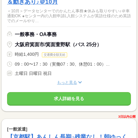
＆動きあり♪＠10月
＜10月＞データセンターでのかんたん事務★休みも取りやすい♪＠車
通勤OK ●センター内の入館申請L入館システムが英語仕様のため英語
でのメールやり...
一般事務・OA事務
大阪府箕面市/箕面萱野駅（バス 25分）
時給1,400円
交通費全額支給
09：00〜17：30（実働07：30、休憩01：00）...
土曜日 日曜日 祝日
もっと見る
求人詳細を見る
3日以内公開
[一般派遣]
【京都駅】あんしん長期♪残業なし！朝ゆっく