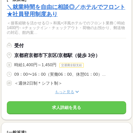
＼就業時間を自由に相談◎／ホテルでフロント
★社員登用制度あり
＜接客経験を活かせる◎＞和風×洋風ホテルでのフロント業務◇時給
1400円↑ ○チェックイン・チェックアウト・荷物のお預かり、郵送物
の対応、館内案...
受付
京都府京都市下京区/京都駅（徒歩 3分）
時給1,400円～1,450円
交通費全額支給
09：00〜16：00（実働06：00、休憩01：00）...
＜週休2日制＊シフト制＞
もっと見る
求人詳細を見る
[一般派遣]