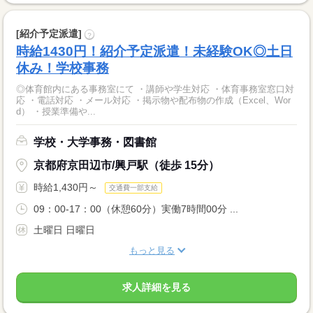
[紹介予定派遣]
?
時給1430円！紹介予定派遣！未経験OK◎土日
休み！学校事務
◎体育館内にある事務室にて ・講師や学生対応 ・体育事務室窓口対
応 ・電話対応 ・メール対応 ・掲示物や配布物の作成（Excel、Wor
d） ・授業準備や...
学校・大学事務・図書館
京都府京田辺市/興戸駅（徒歩 15分）
時給1,430円～
交通費一部支給
09：00-17：00（休憩60分）実働7時間00分 ...
土曜日 日曜日
もっと見る
求人詳細を見る