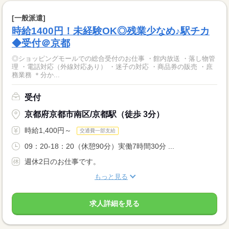
[一般派遣]
時給1400円！未経験OK◎残業少なめ♪駅チカ
◆受付＠京都
◎ショッピングモールでの総合受付のお仕事 ・館内放送 ・落し物管
理 ・電話対応（外線対応あり） ・迷子の対応 ・商品券の販売 ・庶
務業務 ＊分か...
受付
京都府京都市南区/京都駅（徒歩 3分）
時給1,400円～
交通費一部支給
09：20-18：20（休憩90分）実働7時間30分 ...
週休2日のお仕事です。
もっと見る
求人詳細を見る