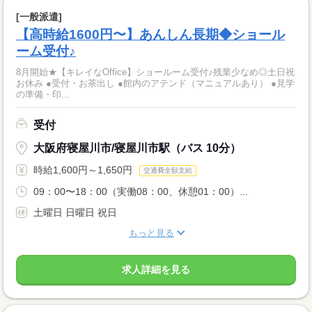
[一般派遣]
【高時給1600円〜】あんしん長期◆ショール
ーム受付♪
8月開始★【キレイなOffice】ショールーム受付♪残業少なめ◎土日祝
お休み ●受付・お茶出し ●館内のアテンド（マニュアルあり） ●見学
の準備・印...
受付
大阪府寝屋川市/寝屋川市駅（バス 10分）
時給1,600円～1,650円
交通費全額支給
09：00〜18：00（実働08：00、休憩01：00）...
土曜日 日曜日 祝日
もっと見る
求人詳細を見る