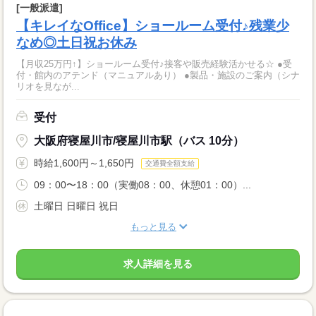
[一般派遣]
【キレイなOffice】ショールーム受付♪残業少
なめ◎土日祝お休み
【月収25万円↑】ショールーム受付♪接客や販売経験活かせる☆ ●受
付・館内のアテンド（マニュアルあり） ●製品・施設のご案内（シナ
リオを見なが...
受付
大阪府寝屋川市/寝屋川市駅（バス 10分）
時給1,600円～1,650円
交通費全額支給
09：00〜18：00（実働08：00、休憩01：00）...
土曜日 日曜日 祝日
もっと見る
求人詳細を見る