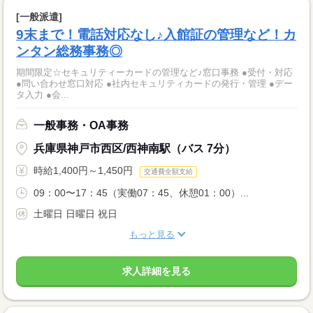
[一般派遣]
9末まで！電話対応なし♪入館証の管理など！カ
ンタン総務事務◎
期間限定☆セキュリティーカードの管理など♪窓口事務 ●受付・対応
●問い合わせ窓口対応 ●社内セキュリティカードの発行・管理 ●デー
タ入力 ●会...
一般事務・OA事務
兵庫県神戸市西区/西神南駅（バス 7分）
時給1,400円～1,450円
交通費全額支給
09：00〜17：45（実働07：45、休憩01：00）...
土曜日 日曜日 祝日
もっと見る
求人詳細を見る