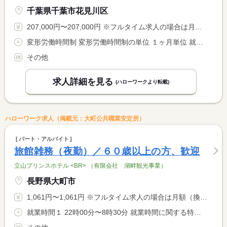
千葉県千葉市花見川区
207,000円〜207,000円 ※フルタイム求人の場合は月額（換算額）、パート求人の場合は時間額を表示しています。
変形労働時間制 変形労働時間制の単位 １ヶ月単位 就業時間１ 8時30分〜17時30分
その他
求人詳細を見る
(ハローワークより転載)
ハローワーク求人（掲載元：大町公共職業安定所）
パート・アルバイト
旅館雑務（夜勤）／６０歳以上の方、歓迎
立山プリンスホテル <BR> （有限会社 湖畔観光事業）
長野県大町市
1,061円〜1,061円 ※フルタイム求人の場合は月額（換算額）、パート求人の場合は時間額を表示しています。
就業時間１ 22時00分〜8時30分 就業時間に関する特記事項 実働時間：１日８時間（週２０時間未満） <BR> 短時間勤務ご希望の場合は、時間・日数について応相談