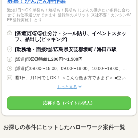
募集！かんたん軽作業
激短1日〜OK 単発も！短期も！長期も じぶんの働きたい条件に合わ
せて お仕事選びができます 登録制のメリット 来社不要！カンタンW
EB登録実施中 とり...
[派遣]①②③仕分け・シール貼り、イベントスタッ
フ、品出し(ピッキング)
[勤務地・面接地]/広島県安芸郡坂町 / 海田市駅
[派遣]
①②③時給1,200円〜1,500円
[派遣]①09:00〜15:00、09:00〜18:00、10:00〜19:00、②13:00〜18:00、16:00〜22:00、18:00〜22:00、③21:00〜06:00、23:00〜05:00、00:00〜06:00
週1日、月1日でもOK！ ＜こんな働き方できます＞ ■空いてるこの日だけ入りたい ■扶養内・Wワークがいい ■夜勤の高時給で稼ぎたい
もっと見る
応募する（バイトル求人）
お探しの条件にヒットしたハローワーク案件一覧