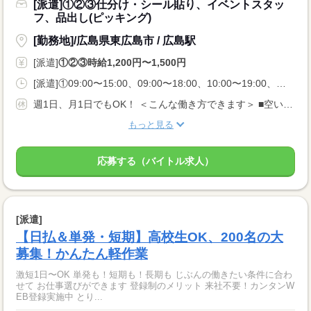
[派遣]①②③仕分け・シール貼り、イベントスタッ
フ、品出し(ピッキング)
[勤務地]/広島県東広島市 / 広島駅
[派遣]
①②③時給1,200円〜1,500円
[派遣]①09:00〜15:00、09:00〜18:00、10:00〜19:00、②13:00〜18:00、16:00〜22:00、18:00〜22:00、③21:00〜06:00、23:00〜05:00、00:00〜06:00
週1日、月1日でもOK！ ＜こんな働き方できます＞ ■空いてるこの日だけ入りたい ■扶養内・Wワークがいい ■夜勤の高時給で稼ぎたい
もっと見る
応募する（バイトル求人）
[派遣]
【日払＆単発・短期】高校生OK、200名の大
募集！かんたん軽作業
激短1日〜OK 単発も！短期も！長期も じぶんの働きたい条件に合わ
せて お仕事選びができます 登録制のメリット 来社不要！カンタンW
EB登録実施中 とり...