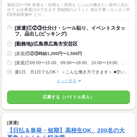
激短1日〜OK 単発も！短期も！長期も じぶんの働きたい条件に合わ
せて お仕事選びができます 登録制のメリット 来社不要！カンタンW
EB登録実施中 とり...
[派遣]①②③仕分け・シール貼り、イベントスタッ
フ、品出し(ピッキング)
[勤務地]/広島県広島市安芸区
[派遣]
①②③時給1,200円〜1,500円
[派遣]①09:00〜15:00、09:00〜18:00、10:00〜19:00、②13:00〜18:00、16:00〜22:00、18:00〜22:00、③21:00〜06:00、23:00〜05:00、00:00〜06:00
週1日、月1日でもOK！ ＜こんな働き方できます＞ ■空いてるこの日だけ入りたい ■扶養内・Wワークがいい ■夜勤の高時給で稼ぎたい
もっと見る
応募する（バイトル求人）
[派遣]
【日払＆単発・短期】高校生OK、200名の大