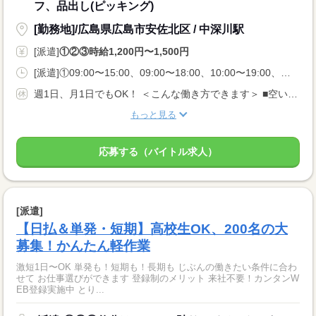
フ、品出し(ピッキング)
[勤務地]/広島県広島市安佐北区 / 中深川駅
[派遣]
①②③時給1,200円〜1,500円
[派遣]①09:00〜15:00、09:00〜18:00、10:00〜19:00、②13:00〜18:00、16:00〜22:00、18:00〜22:00、③21:00〜06:00、23:00〜05:00、00:00〜06:00
週1日、月1日でもOK！ ＜こんな働き方できます＞ ■空いてるこの日だけ入りたい ■扶養内・Wワークがいい ■夜勤の高時給で稼ぎたい
もっと見る
応募する（バイトル求人）
[派遣]
【日払＆単発・短期】高校生OK、200名の大
募集！かんたん軽作業
激短1日〜OK 単発も！短期も！長期も じぶんの働きたい条件に合わ
せて お仕事選びができます 登録制のメリット 来社不要！カンタンW
EB登録実施中 とり...