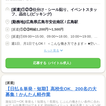
[派遣]①②③仕分け・シール貼り、イベントスタッ
フ、品出し(ピッキング)
[勤務地]/広島県広島市安佐南区 / 広島駅
[派遣]
①②③時給1,200円〜1,500円
[派遣]①09:00〜15:00、09:00〜18:00、10:00〜19:00、②13:00〜18:00、16:00〜22:00、18:00〜22:00、③21:00〜06:00、23:00〜05:00、00:00〜06:00
週1日、月1日でもOK！ ＜こんな働き方できます＞ ■空いてるこの日だけ入りたい ■扶養内・Wワークがいい ■夜勤の高時給で稼ぎたい
もっと見る
応募する（バイトル求人）
[派遣]
【日払＆単発・短期】高校生OK、200名の大
募集！かんたん軽作業
激短1日〜OK 単発も！短期も！長期も じぶんの働きたい条件に合わ
せて お仕事選びができます 登録制のメリット 来社不要！カンタンW