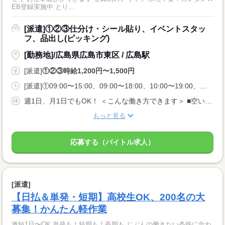
EB登録実施中 とり...
[派遣]①②③仕分け・シール貼り、イベントスタッ
フ、品出し(ピッキング)
[勤務地]/広島県広島市東区 / 広島駅
[派遣]
①②③時給1,200円〜1,500円
[派遣]①09:00〜15:00、09:00〜18:00、10:00〜19:00、②13:00〜18:00、16:00〜22:00、18:00〜22:00、③21:00〜06:00、23:00〜05:00、00:00〜06:00
週1日、月1日でもOK！ ＜こんな働き方できます＞ ■空いてるこの日だけ入りたい ■扶養内・Wワークがいい ■夜勤の高時給で稼ぎたい
もっと見る
応募する（バイトル求人）
[派遣]
【日払＆単発・短期】高校生OK、200名の大
募集！かんたん軽作業
激短1日〜OK 単発も！短期も！長期も じぶんの働きたい条件に合わ