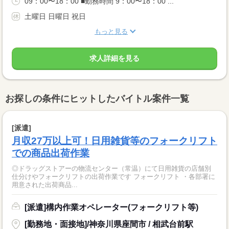
09：00〜18：00 ■勤務時間 9：00〜18：00 ...
土曜日 日曜日 祝日
もっと見る
求人詳細を見る
お探しの条件にヒットしたバイトル案件一覧
[派遣]
月収27万以上可！日用雑貨等のフォークリフト
での商品出荷作業
◎ドラッグストアーの物流センター（常温）にて日用雑貨の店舗別
仕分けやフォークリフトの出荷作業です フォークリフト ・各部署に
用意された出荷商品...
[派遣]構内作業オペレーター(フォークリフト等)
[勤務地・面接地]/神奈川県座間市 / 相武台前駅