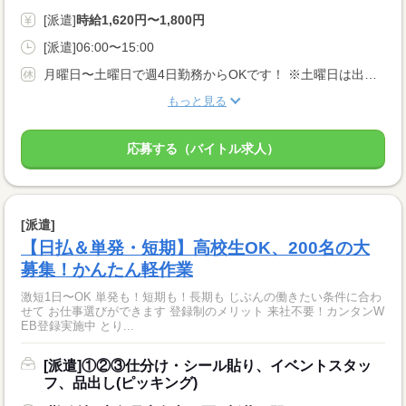
[派遣]
時給1,620円〜1,800円
[派遣]06:00〜15:00
月曜日〜土曜日で週4日勤務からOKです！ ※土曜日は出勤必須でお願い致します 前もってお休みの申告も可能！
もっと見る
応募する（バイトル求人）
[派遣]
【日払＆単発・短期】高校生OK、200名の大
募集！かんたん軽作業
激短1日〜OK 単発も！短期も！長期も じぶんの働きたい条件に合わ
せて お仕事選びができます 登録制のメリット 来社不要！カンタンW
EB登録実施中 とり...
[派遣]①②③仕分け・シール貼り、イベントスタッ
フ、品出し(ピッキング)