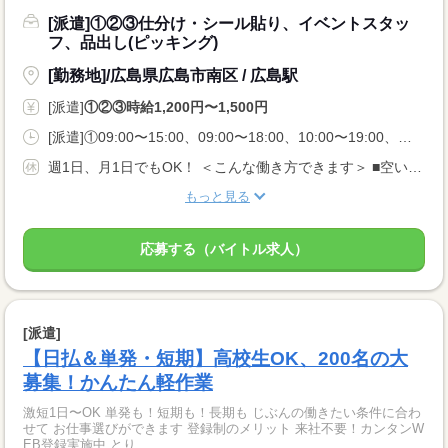
[派遣]①②③仕分け・シール貼り、イベントスタッ
フ、品出し(ピッキング)
[勤務地]/広島県広島市南区 / 広島駅
[派遣]
①②③時給1,200円〜1,500円
[派遣]①09:00〜15:00、09:00〜18:00、10:00〜19:00、②13:00〜18:00、16:00〜22:00、18:00〜22:00、③21:00〜06:00、23:00〜05:00、00:00〜06:00
週1日、月1日でもOK！ ＜こんな働き方できます＞ ■空いてるこの日だけ入りたい ■扶養内・Wワークがいい ■夜勤の高時給で稼ぎたい
もっと見る
応募する（バイトル求人）
[派遣]
【日払＆単発・短期】高校生OK、200名の大
募集！かんたん軽作業
激短1日〜OK 単発も！短期も！長期も じぶんの働きたい条件に合わ
せて お仕事選びができます 登録制のメリット 来社不要！カンタンW
EB登録実施中 とり...