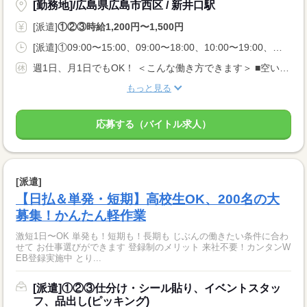
[勤務地]/広島県広島市西区 / 新井口駅
[派遣]
①②③時給1,200円〜1,500円
[派遣]①09:00〜15:00、09:00〜18:00、10:00〜19:00、②13:00〜18:00、16:00〜22:00、18:00〜22:00、③21:00〜06:00、23:00〜05:00、00:00〜06:00
週1日、月1日でもOK！ ＜こんな働き方できます＞ ■空いてるこの日だけ入りたい ■扶養内・Wワークがいい ■夜勤の高時給で稼ぎたい
もっと見る
応募する（バイトル求人）
[派遣]
【日払＆単発・短期】高校生OK、200名の大
募集！かんたん軽作業
激短1日〜OK 単発も！短期も！長期も じぶんの働きたい条件に合わ
せて お仕事選びができます 登録制のメリット 来社不要！カンタンW
EB登録実施中 とり...
[派遣]①②③仕分け・シール貼り、イベントスタッ
フ、品出し(ピッキング)