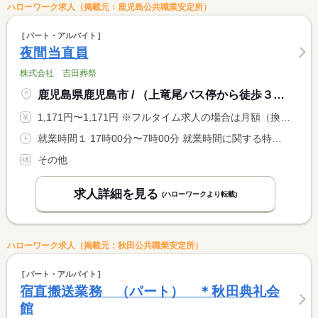
ハローワーク求人（掲載元：鹿児島公共職業安定所）
パート・アルバイト
夜間当直員
株式会社 吉田葬祭
鹿児島県鹿児島市 / （上竜尾バス停から徒歩３分）
1,171円〜1,171円 ※フルタイム求人の場合は月額（換算額）、パート求人の場合は時間額を表示しています。
就業時間１ 17時00分〜7時00分 就業時間に関する特記事項 ＊休憩時間（２２：００〜５：００の７時間） <BR> ＊月１２日〜１５日程度の勤務 <BR> ＊就業時間相談可（求人特記事項参照）
その他
求人詳細を見る
(ハローワークより転載)
ハローワーク求人（掲載元：秋田公共職業安定所）
パート・アルバイト
宿直搬送業務 （パート） ＊秋田典礼会
館