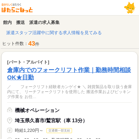
館内 搬送 派遣の求人募集
派遣スタッフ活躍中に関する求人情報を見てみる
43
ヒット件数：
件
[パート・アルバイト]
倉庫内でのフォークリフト作業｜勤務時間相談
OK★日勤
／ フォークリフト経験者カンゲイ★ ＼ 雑貨製品を取り扱う倉庫
内にて、 リーチフォークリフトを使用した 搬送作業およびピッキン
グ作業を お任...
機械オペレーション
埼玉県久喜市/鷲宮駅（車 13分）
時給1,220円～
交通費一部支給