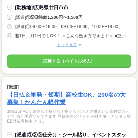
[勤務地]/広島県廿日市市
[派遣]
①②③時給1,200円〜1,500円
[派遣]①09:00〜15:00、09:00〜18:00、10:00〜19:00、②13:00〜18:00、16:00〜22:00、18:00〜22:00、③21:00〜06:00、23:00〜05:00、00:00〜06:00
週1日、月1日でもOK！ ＜こんな働き方できます＞ ■空いてるこの日だけ入りたい ■扶養内・Wワークがいい ■夜勤の高時給で稼ぎたい
もっと見る
応募する（バイトル求人）
[派遣]
【日払＆単発・短期】高校生OK、200名の大
募集！かんたん軽作業
激短1日〜OK 単発も！短期も！長期も じぶんの働きたい条件に合わ
せて お仕事選びができます 登録制のメリット 来社不要！カンタンW
EB登録実施中 とり...
[派遣]①②③仕分け・シール貼り、イベントスタッ