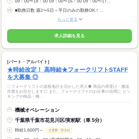
09：00〜18：00 09：00〜16：00 09：00〜17...
■勤務日数 週2〜5日＜平日のみの勤務OK！...
もっと見る
求人詳細を見る
[パート・アルバイト]
★時給改定！ 高時給★フォークリフトSTAFF
を大募集 ◎
◇フォークリフトの資格免許を活かした求人◆ 商品の荷受け・搬送
作業をお任せします◎ また、フォークリフトのお仕事の合間に ピッ
キングや検品・梱...
機械オペレーション
千葉県千葉市花見川区/実籾駅（車 5分）
時給1,600円～
交通費一部支給