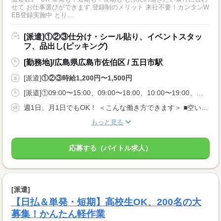
せて お仕事選びができます 登録制のメリット 来社不要！カンタンW
EB登録実施中 とり...
[派遣]①②③仕分け・シール貼り、イベントスタッ
フ、品出し(ピッキング)
[勤務地]/広島県広島市佐伯区 / 五日市駅
[派遣]
①②③時給1,200円〜1,500円
[派遣]①09:00〜15:00、09:00〜18:00、10:00〜19:00、②13:00〜18:00、16:00〜22:00、18:00〜22:00、③21:00〜06:00、23:00〜05:00、00:00〜06:00
週1日、月1日でもOK！ ＜こんな働き方できます＞ ■空いてるこの日だけ入りたい ■扶養内・Wワークがいい ■夜勤の高時給で稼ぎたい
もっと見る
応募する（バイトル求人）
[派遣]
【日払＆単発・短期】高校生OK、200名の大
募集！かんたん軽作業