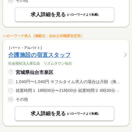
その他
求人詳細を見る
(ハローワークより転載)
ハローワーク求人（掲載元：仙台公共職業安定所）
パート・アルバイト
介護施設の宿直スタッフ
社会福祉法人基弘会 リズムタウン仙台
宮城県仙台市泉区
1,040円〜1,040円 ※フルタイム求人の場合は月額（換算額）、パート求人の場合は時間額を表示しています。
就業時間１ 18時00分〜21時00分 就業時間２ 6時30分〜9時30分 就業時間に関する特記事項 ２１時で業務を終了後、施設に泊まり、翌６時３０分から業務開始 <BR> 、９時３０分で勤務終了が１回の勤務となります
その他
求人詳細を見る
(ハローワークより転載)