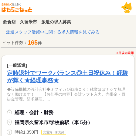
飲食店 久留米市 派遣の求人募集
派遣スタッフ活躍中に関する求人情報を見てみる
165
ヒット件数：
件
3日以内公開
[一般派遣]
定時退社でワークバランス◎土日祝休み！経験
が輝く★経理事務★
◆設備機械の設計会社◆オフィカジ勤務ＯＫ！残業ほぼナシで無理
なく働けます！ 【お仕事の内容】会計ソフト入力、売掛金・買
掛金管理、請求処理、...
経理・会計・財務
福岡県久留米市/学校前駅（車 5分）
時給1,350円
交通費一部支給