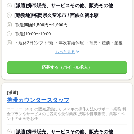
[派遣]携帯販売、サービスその他、販売その他
[勤務地]/福岡県久留米市 / 西鉄久留米駅
[派遣]
時給1,500円〜1,900円
[派遣]10:00〜19:00
・週休2日(シフト制) ・年次有給休暇 ・育児・産前・産後休暇 ・弔事休暇 ・結婚休暇 ・出産休暇 ・交通遮断休暇 ・感染症休暇 ・罹災休暇 ・私傷病休暇 ・その他社内規定による休暇多数有
もっと見る
応募する（バイトル求人）
[派遣]
携帯カウンタースタッフ
エーユー（au）の販売店舗にて スマホの操作方法のサポート業務 料
金プランやサービスのご説明や受付業務 接客や携帯販売、集客イベ
ントの企画等お任...
[派遣]携帯販売、サービスその他、販売その他