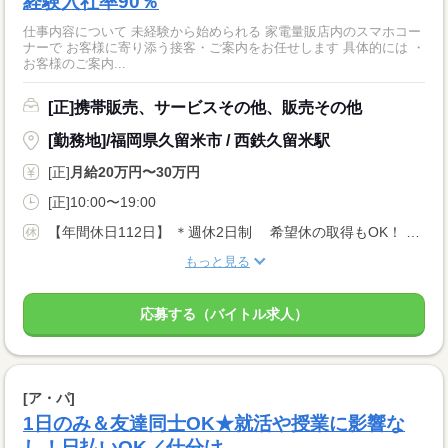
経験入社率90％
仕事内容について 未経験から始められる 家電量販店内のスマホコー
ナーで お客様に寄り添う接客・ご案内をお任せします 具体的には ・
お客様のご案内...
[正]携帯販売、サービスその他、販売その他
[勤務地]/福岡県久留米市 / 西鉄久留米駅
[正]
月給20万円〜30万円
[正]10:00〜19:00
【年間休日112日】 ＊週休2日制 希望休の取得もOK！ ＊有給休暇(取得率100%) 1週間の有給休暇を取得する先輩もいます！ ＊特別休暇 ＊産前・産後休暇(取得率100%) ＊育児休暇(取得率100%) ＊慶弔休暇
もっと見る
応募する（バイトル求人）
[ア・パ]
1日のみ＆友達同士OK★就活や授業に影響な
し！日払いOK／仕分け