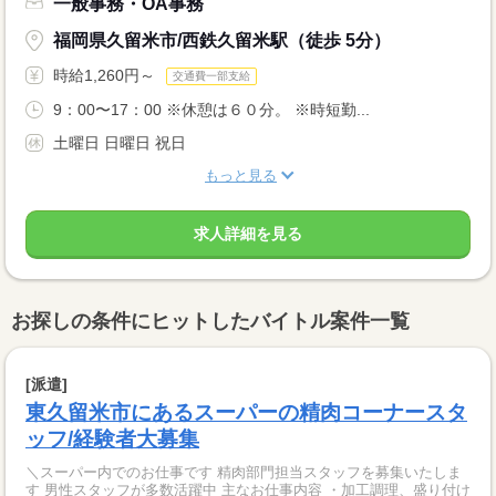
一般事務・OA事務
福岡県久留米市/西鉄久留米駅（徒歩 5分）
時給1,260円～
交通費一部支給
9：00〜17：00 ※休憩は６０分。 ※時短勤...
土曜日 日曜日 祝日
もっと見る
求人詳細を見る
お探しの条件にヒットしたバイトル案件一覧
[派遣]
東久留米市にあるスーパーの精肉コーナースタ
ッフ/経験者大募集
＼スーパー内でのお仕事です 精肉部門担当スタッフを募集いたしま
す 男性スタッフが多数活躍中 主なお仕事内容 ・加工調理、盛り付け