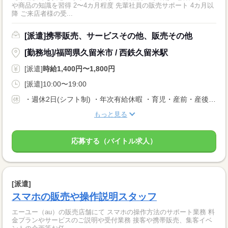
や商品の知識を習得 2〜4カ月程度 先輩社員の販売サポート 4カ月以
降 ご来店者様の受...
[派遣]携帯販売、サービスその他、販売その他
[勤務地]/福岡県久留米市 / 西鉄久留米駅
[派遣]
時給1,400円〜1,800円
[派遣]10:00〜19:00
・週休2日(シフト制) ・年次有給休暇 ・育児・産前・産後休暇 ・弔事休暇 ・結婚休暇 ・出産休暇 ・交通遮断休暇 ・感染症休暇 ・罹災休暇 ・私傷病休暇 ・その他社内規定による休暇多数有
もっと見る
応募する（バイトル求人）
[派遣]
スマホの販売や操作説明スタッフ
エーユー（au）の販売店舗にて スマホの操作方法のサポート業務 料
金プランやサービスのご説明や受付業務 接客や携帯販売、集客イベ