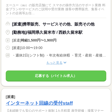
エーユー（au）の販売店舗にて スマホの操作方法のサポート業務 料
金プランやサービスのご説明や受付業務 接客や携帯販売、集客イベ
ントの企画等お任...
[派遣]携帯販売、サービスその他、販売その他
[勤務地]/福岡県久留米市 / 西鉄久留米駅
[派遣]
時給1,500円〜1,900円
[派遣]10:00〜19:00
・週休2日(シフト制) ・年次有給休暇 ・育児・産前・産後休暇 ・弔事休暇 ・結婚休暇 ・出産休暇 ・交通遮断休暇 ・感染症休暇 ・罹災休暇 ・私傷病休暇 ・その他社内規定による休暇多数有
もっと見る
応募する（バイトル求人）
[派遣]
インターネット回線の受付staff
【未経験でも安心のサポート体制 1カ月程度 座学研修：接客マナー