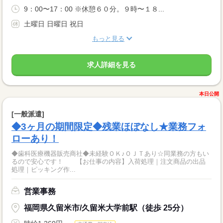
9：00〜17：00 ※休憩６０分。９時〜１８...
土曜日 日曜日 祝日
もっと見る
求人詳細を見る
本日公開
[一般派遣]
◆3ヶ月の期間限定◆残業ほぼなし★業務フォ
ローあり！
◆歯科医療機器販売商社◆未経験ＯＫ♪ＯＪＴあり☆同業務の方もい
るので安心です！ 【お仕事の内容】入荷処理｜注文商品の出品
処理｜ピッキング作...
営業事務
福岡県久留米市/久留米大学前駅（徒歩 25分）