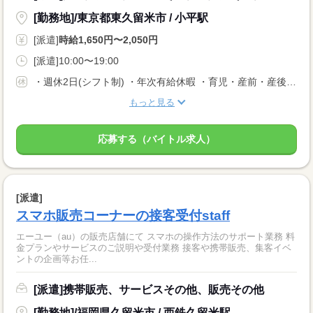
[勤務地]/東京都東久留米市 / 小平駅
[派遣]
時給1,650円〜2,050円
[派遣]10:00〜19:00
・週休2日(シフト制) ・年次有給休暇 ・育児・産前・産後休暇 ・弔事休暇 ・結婚休暇 ・出産休暇 ・交通遮断休暇 ・感染症休暇 ・罹災休暇 ・私傷病休暇 ・その他社内規定による休暇多数有
もっと見る
応募する（バイトル求人）
[派遣]
スマホ販売コーナーの接客受付staff
エーユー（au）の販売店舗にて スマホの操作方法のサポート業務 料
金プランやサービスのご説明や受付業務 接客や携帯販売、集客イベ
ントの企画等お任...
[派遣]携帯販売、サービスその他、販売その他
[勤務地]/福岡県久留米市 / 西鉄久留米駅