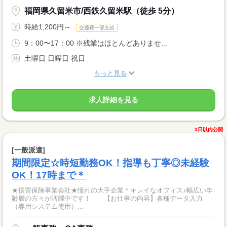
福岡県久留米市/西鉄久留米駅（徒歩 5分）
時給1,200円～
交通費一部支給
9：00〜17：00 ※残業はほとんどありませ...
土曜日 日曜日 祝日
もっと見る
求人詳細を見る
3日以内公開
[一般派遣]
期間限定☆時短勤務OK！指導も丁寧◎未経験
OK！17時まで＊
★損害保険事業会社★憧れの大手企業＊キレイなオフィス♪幅広い年
齢層の方々が活躍中です！ 【お仕事の内容】各種データ入力
（専用システム使用）...