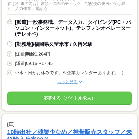
す お仕事の内容】書類・図面のチェック、宅配便の発送や受け取
り、入力作業、電話応...
[派遣]一般事務職、データ入力、タイピング(PC・パ
ソコン・インターネット)、テレフォンオペレーター
(テレオペ)
[勤務地]/福岡県久留米市 / 久留米駅
[派遣]
時給1,264円
[派遣]09:15〜17:45
※水・日がお休みです。※企業カレンダーあります。（週5日勤務）
もっと見る
応募する（バイトル求人）
[正]
10時出社／残業少なめ／携帯販売スタッフ／未