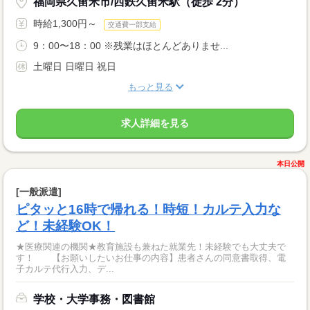
福岡県久留米市/西鉄久留米駅（徒歩 2分）
時給1,300円～
交通費一部支給
9：00〜18：00 ※残業はほとんどありませ...
土曜日 日曜日 祝日
もっと見る
求人詳細を見る
本日公開
[一般派遣]
ピタッと16時で帰れる！時短！カルテ入力な
ど！未経験OK！
★医療関連の機関★教育施設も兼ねた就業先！未経験でも大丈夫で
す！ 【お願いしたいお仕事の内容】患者さんの同意書取得、電
子カルテ代行入力、デ...
学校・大学事務・図書館