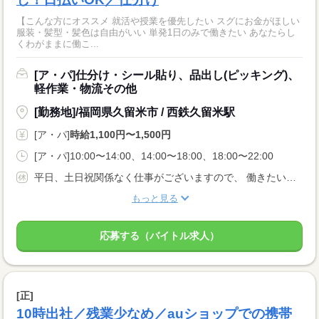
【こんな方にオススメ 就活や授業を優先したい スグにお金がほしい
服装・髪型・髪色は自由がいい 単発1日のみで働きたい あなたらし
くわがままに働こ...
[ア・パ]仕分け・シール貼り、品出し(ピッキング)、
軽作業・物流その他
[勤務地]/福岡県久留米市 / 西鉄久留米駅
[ア・パ]
時給1,100円〜1,500円
[ア・パ]10:00〜14:00、14:00〜18:00、18:00〜22:00
平日、土日祝関係なく仕事がございますので、 働きたい曜日で働けます♪♪ 激短1日〜勤務OK♪♪ ※お仕事によって条件が異なります。
もっと見る
応募する（バイトル求人）
[正]
10時出社／残業少なめ／auショップでの携帯