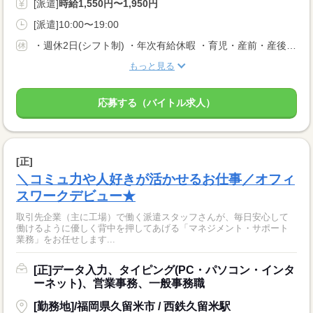
[派遣]
時給1,550円〜1,950円
[派遣]10:00〜19:00
・週休2日(シフト制) ・年次有給休暇 ・育児・産前・産後休暇 ・弔事休暇 ・結婚休暇 ・出産休暇 ・交通遮断休暇 ・感染症休暇 ・罹災休暇 ・私傷病休暇 ・その他社内規定による休暇多数有
もっと見る
応募する（バイトル求人）
[正]
＼コミュ力や人好きが活かせるお仕事／オフィ
スワークデビュー★
取引先企業（主に工場）で働く派遣スタッフさんが、毎日安心して
働けるように優しく背中を押してあげる「マネジメント・サポート
業務」をお任せします...
[正]データ入力、タイピング(PC・パソコン・インタ
ーネット)、営業事務、一般事務職
[勤務地]/福岡県久留米市 / 西鉄久留米駅