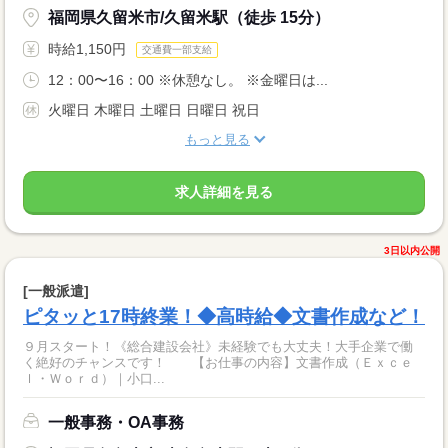
福岡県久留米市/久留米駅（徒歩 15分）
時給1,150円
交通費一部支給
12：00〜16：00 ※休憩なし。 ※金曜日は...
火曜日 木曜日 土曜日 日曜日 祝日
もっと見る
求人詳細を見る
3日以内公開
[一般派遣]
ピタッと17時終業！◆高時給◆文書作成など！
９月スタート！《総合建設会社》未経験でも大丈夫！大手企業で働
く絶好のチャンスです！ 【お仕事の内容】文書作成（Ｅｘｃｅ
ｌ・Ｗｏｒｄ）｜小口...
一般事務・OA事務