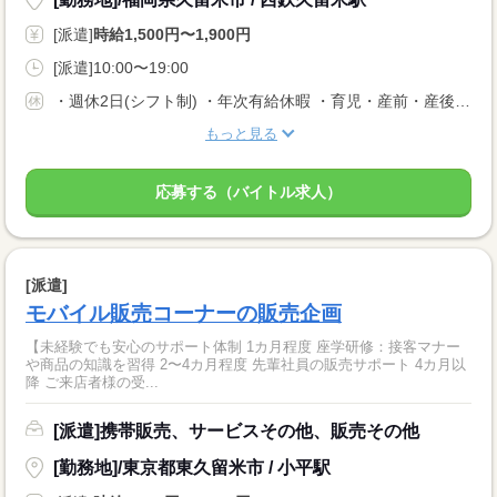
[派遣]
時給1,500円〜1,900円
[派遣]10:00〜19:00
・週休2日(シフト制) ・年次有給休暇 ・育児・産前・産後休暇 ・弔事休暇 ・結婚休暇 ・出産休暇 ・交通遮断休暇 ・感染症休暇 ・罹災休暇 ・私傷病休暇 ・その他社内規定による休暇多数有
もっと見る
応募する（バイトル求人）
[派遣]
モバイル販売コーナーの販売企画
【未経験でも安心のサポート体制 1カ月程度 座学研修：接客マナー
や商品の知識を習得 2〜4カ月程度 先輩社員の販売サポート 4カ月以
降 ご来店者様の受...
[派遣]携帯販売、サービスその他、販売その他
[勤務地]/東京都東久留米市 / 小平駅