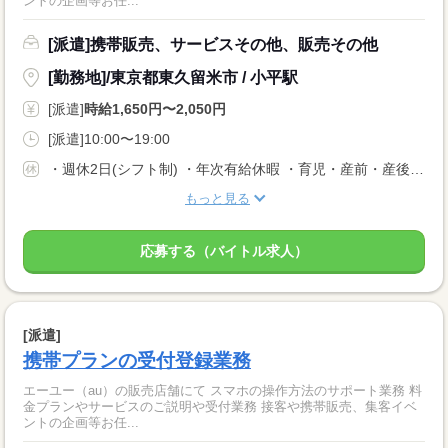
ントの企画等お任...
[派遣]携帯販売、サービスその他、販売その他
[勤務地]/東京都東久留米市 / 小平駅
[派遣]
時給1,650円〜2,050円
[派遣]10:00〜19:00
・週休2日(シフト制) ・年次有給休暇 ・育児・産前・産後休暇 ・弔事休暇 ・結婚休暇 ・出産休暇 ・交通遮断休暇 ・感染症休暇 ・罹災休暇 ・私傷病休暇 ・その他社内規定による休暇多数有
もっと見る
応募する（バイトル求人）
[派遣]
携帯プランの受付登録業務
エーユー（au）の販売店舗にて スマホの操作方法のサポート業務 料
金プランやサービスのご説明や受付業務 接客や携帯販売、集客イベ
ントの企画等お任...