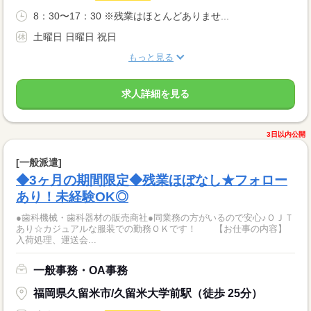
8：30〜17：30 ※残業はほとんどありませ...
土曜日 日曜日 祝日
もっと見る
求人詳細を見る
3日以内公開
[一般派遣]
◆3ヶ月の期間限定◆残業ほぼなし★フォロー
あり！未経験OK◎
●歯科機械・歯科器材の販売商社●同業務の方がいるので安心♪ＯＪＴ
あり☆カジュアルな服装での勤務ＯＫです！ 【お仕事の内容】
入荷処理、運送会...
一般事務・OA事務
福岡県久留米市/久留米大学前駅（徒歩 25分）