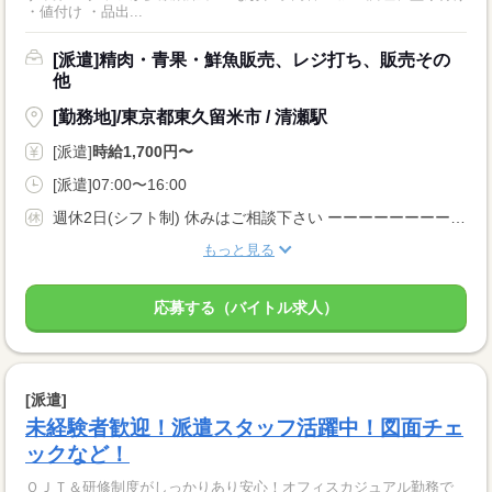
・値付け ・品出...
[派遣]精肉・青果・鮮魚販売、レジ打ち、販売その
他
[勤務地]/東京都東久留米市 / 清瀬駅
[派遣]
時給1,700円〜
[派遣]07:00〜16:00
週休2日(シフト制) 休みはご相談下さい ーーーーーーーーー 長期 週5日 残業月20時間以内 シフト制 ーーーーーーーーー
もっと見る
応募する（バイトル求人）
[派遣]
未経験者歓迎！派遣スタッフ活躍中！図面チェ
ックなど！
ＯＪＴ＆研修制度がしっかりあり安心！オフィスカジュアル勤務で