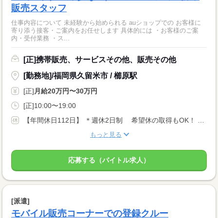
販売スタッフ
仕事内容について 未経験から始められる auショップでの お客様に
寄り添う接客・ご案内をお任せします 具体的には ・お客様のご案
内・受付業務 ・ス...
[正]携帯販売、サービスその他、販売その他
[勤務地]/福岡県久留米市 / 櫛原駅
[正]
月給20万円〜30万円
[正]10:00〜19:00
【年間休日112日】 ＊週休2日制 希望休の取得もOK！ ＊有給休暇(取得率100%) 1週間の有給休暇を取得する先輩もいます！ ＊特別休暇 ＊産前・産後休暇(取得率100%) ＊育児休暇(取得率100%) ＊慶弔休暇
もっと見る
応募する（バイトル求人）
[派遣]
モバイル販売コーナーでの登録クルー