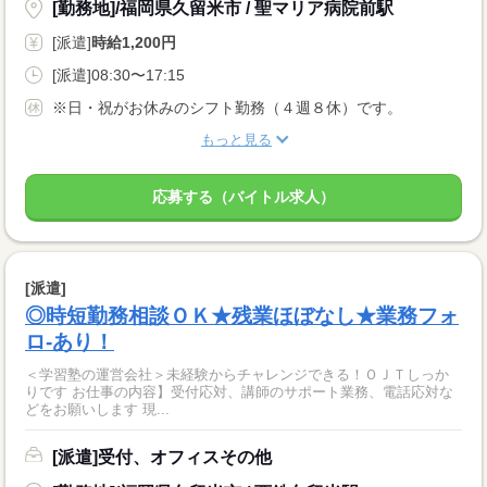
[勤務地]/福岡県久留米市 / 聖マリア病院前駅
[派遣]
時給1,200円
[派遣]08:30〜17:15
※日・祝がお休みのシフト勤務（４週８休）です。
もっと見る
応募する（バイトル求人）
[派遣]
◎時短勤務相談ＯＫ★残業ほぼなし★業務フォ
ロ‐あり！
＜学習塾の運営会社＞未経験からチャレンジできる！ＯＪＴしっか
りです お仕事の内容】受付応対、講師のサポート業務、電話応対な
どをお願いします 現...
[派遣]受付、オフィスその他