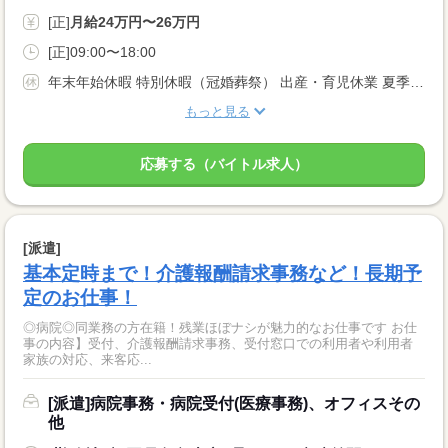
[正]
月給24万円〜26万円
[正]09:00〜18:00
年末年始休暇 特別休暇（冠婚葬祭） 出産・育児休業 夏季休暇
もっと見る
応募する（バイトル求人）
[派遣]
基本定時まで！介護報酬請求事務など！長期予
定のお仕事！
◎病院◎同業務の方在籍！残業ほぼナシが魅力的なお仕事です お仕
事の内容】受付、介護報酬請求事務、受付窓口での利用者や利用者
家族の対応、来客応...
[派遣]病院事務・病院受付(医療事務)、オフィスその
他