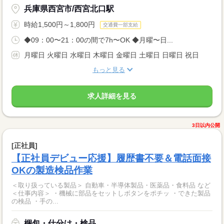
兵庫県西宮市/西宮北口駅
時給1,500円～1,800円
交通費一部支給
◆09：00〜21：00の間で7h〜OK ◆月曜〜日...
月曜日 火曜日 水曜日 木曜日 金曜日 土曜日 日曜日 祝日
もっと見る
求人詳細を見る
3日以内公開
[正社員]
【正社員デビュー応援】履歴書不要＆電話面接
OKの製造検品作業
＜取り扱っている製品＞ 自動車・半導体製品・医薬品・食料品 など
＜仕事内容＞ ・機械に部品をセットしボタンをポチッ ・できた製品
の検品 ・手の...
梱包・仕分け・検品