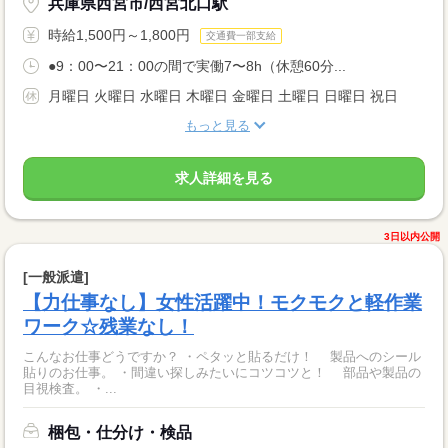
兵庫県西宮市/西宮北口駅
時給1,500円～1,800円
交通費一部支給
●9：00〜21：00の間で実働7〜8h（休憩60分...
月曜日 火曜日 水曜日 木曜日 金曜日 土曜日 日曜日 祝日
もっと見る
求人詳細を見る
3日以内公開
[一般派遣]
【力仕事なし】女性活躍中！モクモクと軽作業
ワーク☆残業なし！
こんなお仕事どうですか？ ・ペタッと貼るだけ！ 製品へのシール
貼りのお仕事。 ・間違い探しみたいにコツコツと！ 部品や製品の
目視検査。 ・...
梱包・仕分け・検品