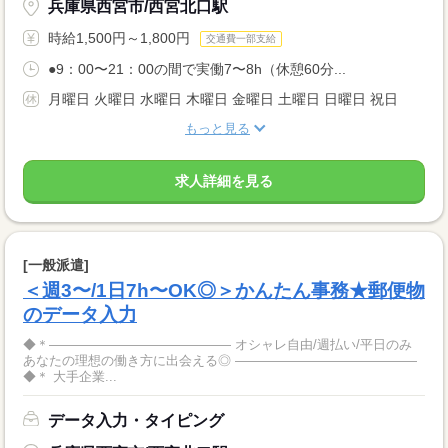
兵庫県西宮市/西宮北口駅
時給1,500円～1,800円
交通費一部支給
●9：00〜21：00の間で実働7〜8h（休憩60分...
月曜日 火曜日 水曜日 木曜日 金曜日 土曜日 日曜日 祝日
もっと見る
求人詳細を見る
[一般派遣]
＜週3〜/1日7h〜OK◎＞かんたん事務★郵便物
のデータ入力
◆＊―――――――――――――― オシャレ自由/週払い/平日のみ
あなたの理想の働き方に出会える◎ ――――――――――――――
◆＊ 大手企業...
データ入力・タイピング