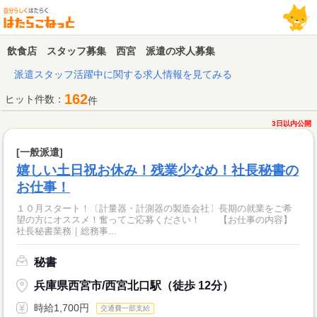
飲食店 スタッフ募集 西宮 派遣の求人募集
派遣スタッフ活躍中に関する求人情報を見てみる
162
ヒット件数：
件
3日以内公開
[一般派遣]
嬉しい土日祝お休み！残業少なめ！社長秘書の
お仕事！
１０月スタート！〔計量器・計測器の製造会社〕長期の就業をご希
望の方にオススメ！奮ってご応募ください！ 【お仕事の内容】
社長秘書業務｜総務事...
秘書
兵庫県西宮市/西宮北口駅（徒歩 12分）
時給1,700円
交通費一部支給