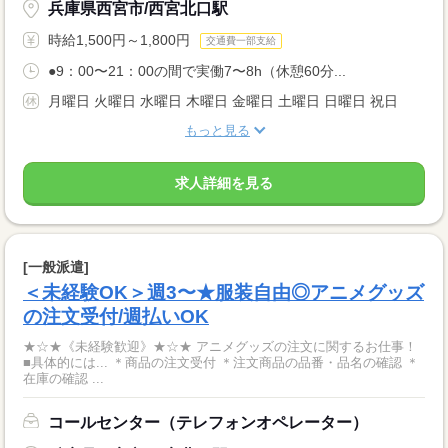
兵庫県西宮市/西宮北口駅
時給1,500円～1,800円
交通費一部支給
●9：00〜21：00の間で実働7〜8h（休憩60分...
月曜日 火曜日 水曜日 木曜日 金曜日 土曜日 日曜日 祝日
もっと見る
求人詳細を見る
[一般派遣]
＜未経験OK＞週3〜★服装自由◎アニメグッズ
の注文受付/週払いOK
★☆★《未経験歓迎》★☆★ アニメグッズの注文に関するお仕事！
■具体的には... ＊商品の注文受付 ＊注文商品の品番・品名の確認 ＊
在庫の確認 ...
コールセンター（テレフォンオペレーター）