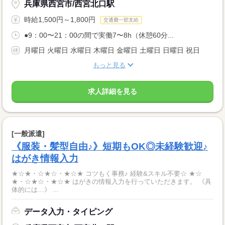
兵庫県西宮市/西宮北口駅
時給1,500円～1,800円
交通費一部支給
●9：00〜21：00の間で実働7〜8h（休憩60分...
月曜日 火曜日 水曜日 木曜日 金曜日 土曜日 日曜日 祝日
もっと見る
求人詳細を見る
[一般派遣]
《服装・髪型自由♪》短期もOK◎未経験歓迎♪
はがき情報入力
★☆★・☆★☆・★☆★ コツもく事務♪ 経験&スキル不要☆ ★☆
★・☆★☆・★☆★ はがきの情報入力を行っていただきます。 《具
体的には…》 ...
データ入力・タイピング