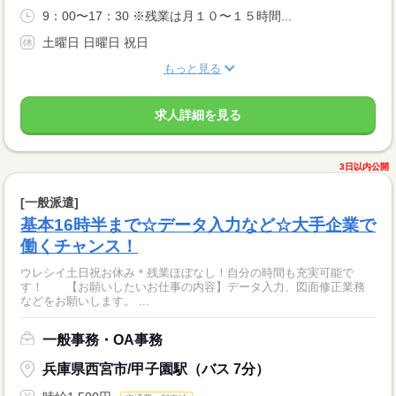
9：00〜17：30 ※残業は月１０〜１５時間...
土曜日 日曜日 祝日
もっと見る
求人詳細を見る
3日以内公開
[一般派遣]
基本16時半まで☆データ入力など☆大手企業で
働くチャンス！
ウレシイ土日祝お休み＊残業ほぼなし！自分の時間も充実可能で
す！ 【お願いしたいお仕事の内容】データ入力、図面修正業務
などをお願いします。 ...
一般事務・OA事務
兵庫県西宮市/甲子園駅（バス 7分）