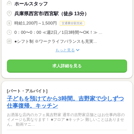
ホールスタッフ
兵庫県西宮市/西宮駅（徒歩 13分）
時給1,200円～1,500円
交通費全額支給
0：00〜0：00 ≪週2日／1日3時間〜OK！≫ ...
●シフト制 ※ワークライフバランスも充実...
もっと見る
求人詳細を見る
[パート・アルバイト]
子どもを預けてから3時間。吉野家で少しずつ
仕事復帰。キッチン
お洒落な店内のカフェ風吉野家 通常の吉野家店舗とはお仕事内容の
イメージも異なります！ ■フロア ■キッチン 難しいことはありませ
ん。 動画マニ...