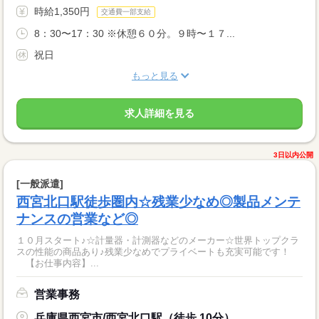
時給1,350円
交通費一部支給
8：30〜17：30 ※休憩６０分。９時〜１７...
祝日
もっと見る
求人詳細を見る
3日以内公開
[一般派遣]
西宮北口駅徒歩圏内☆残業少なめ◎製品メンテ
ナンスの営業など◎
１０月スタート♪☆計量器・計測器などのメーカー☆世界トップクラ
スの性能の商品あり♪残業少なめでプライベートも充実可能です！
【お仕事内容】...
営業事務
兵庫県西宮市/西宮北口駅（徒歩 10分）