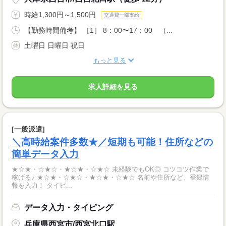
時給1,300円～1,500円
交通費一部支給
【勤務時間備考】 ［1］ 8：00〜17：00 （...
土曜日 日曜日 祝日
もっと見る
求人詳細を見る
[一般派遣]
＼高時給案件多数★／短期も可能！住所などの
簡単データ入力
★☆★・☆★☆・★☆★・☆★☆ 未経験でもOK◎ コツコツ作業で
稼げる♪ ★☆★・☆★☆・★☆★・☆★☆ 名前や住所など、登録情
報を入力！ タイピ...
データ入力・タイピング
兵庫県西宮市/西宮北口駅