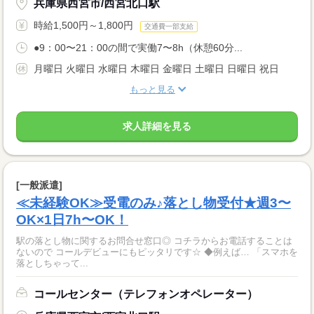
兵庫県西宮市/西宮北口駅
時給1,500円～1,800円
交通費一部支給
●9：00〜21：00の間で実働7〜8h（休憩60分...
月曜日 火曜日 水曜日 木曜日 金曜日 土曜日 日曜日 祝日
もっと見る
求人詳細を見る
[一般派遣]
≪未経験OK≫受電のみ♪落とし物受付★週3〜
OK×1日7h〜OK！
駅の落とし物に関するお問合せ窓口◎ コチラからお電話することは
ないので コールデビューにもピッタリです☆ ◆例えば… 「スマホを
落としちゃって...
コールセンター（テレフォンオペレーター）