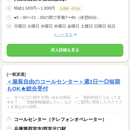
時給1,500円～1,800円
交通費一部支給
●9：00〜21：00の間で実働7〜8h（休憩60分...
月曜日 火曜日 水曜日 木曜日 金曜日 土曜日 日曜日 祝日
もっと見る
求人詳細を見る
[一般派遣]
＜服装自由のコールセンター＞週3日〜◎短期
もOK★総合受付
― サービスに関する問い合わせ対応 ― 「契約内容どうなってま
すか？」 「登録情報確認したい」など ⇒ご質問に用意したスクリプ
トを見ながら回答...
コールセンター（テレフォンオペレーター）
兵庫県西宮市/西宮北口駅