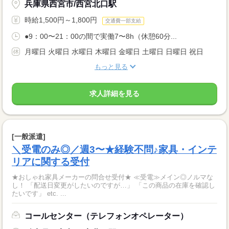
兵庫県西宮市/西宮北口駅
時給1,500円～1,800円
交通費一部支給
●9：00〜21：00の間で実働7〜8h（休憩60分...
月曜日 火曜日 水曜日 木曜日 金曜日 土曜日 日曜日 祝日
もっと見る
求人詳細を見る
[一般派遣]
＼受電のみ◎／週3〜★経験不問♪家具・インテ
リアに関する受付
★おしゃれ家具メーカーの問合せ受付★ ≪受電≫メイン◎ノルマな
し！ 「配送日変更がしたいのですが…」 「この商品の在庫を確認し
たいです」 etc. ...
コールセンター（テレフォンオペレーター）