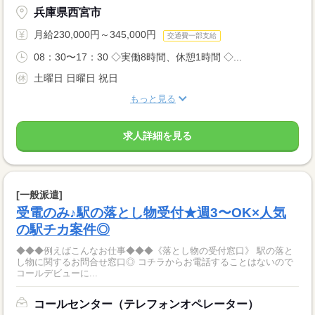
兵庫県西宮市
月給230,000円～345,000円
交通費一部支給
08：30〜17：30 ◇実働8時間、休憩1時間 ◇...
土曜日 日曜日 祝日
もっと見る
求人詳細を見る
[一般派遣]
受電のみ♪駅の落とし物受付★週3〜OK×人気
の駅チカ案件◎
◆◆◆例えばこんなお仕事◆◆◆《落とし物の受付窓口》 駅の落と
し物に関するお問合せ窓口◎ コチラからお電話することはないので
コールデビューに...
コールセンター（テレフォンオペレーター）