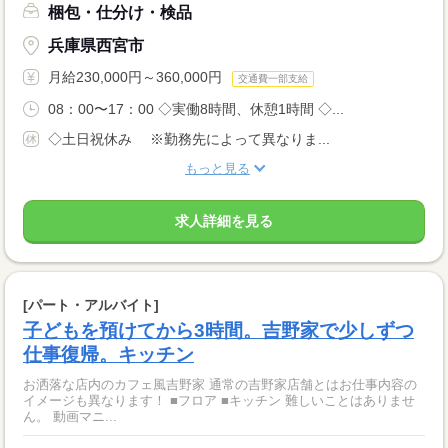
梱包・仕分け・検品
兵庫県西宮市
月給230,000円～360,000円
交通費一部支給
08：00〜17：00 ◇実働8時間、休憩1時間 ◇...
◇土日祝休み ※勤務先によって異なりま...
もっと見る
求人詳細を見る
[パート・アルバイト]
子どもを預けてから3時間。吉野家で少しずつ
仕事復帰。キッチン
お洒落な店内のカフェ風吉野家 通常の吉野家店舗とはお仕事内容の
イメージも異なります！ ■フロア ■キッチン 難しいことはありませ
ん。 動画マニ...