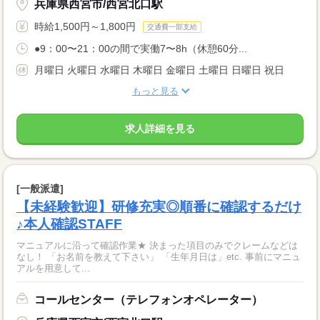
兵庫県西宮市/西宮北口駅
時給1,500円～1,800円
交通費一部支給
●9：00〜21：00の間で実働7〜8h（休憩60分...
月曜日 火曜日 水曜日 木曜日 金曜日 土曜日 日曜日 祝日
もっと見る
求人詳細を見る
[一般派遣]
【未経験歓迎】研修充実◎順番に確認するだけ
♪本人確認STAFF
マニュアルに沿って確認作業★ 決まった項目のみでクレームなどは
なし！ 「お名前を教えて下さい」 「生年月日は」etc. 事前にマニュ
アルを用意して...
コールセンター（テレフォンオペレーター）