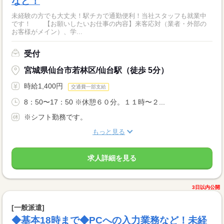
など！
未経験の方でも大丈夫！駅チカで通勤便利！当社スタッフも就業中
です！ 【お願いしたいお仕事の内容】来客応対（業者・外部の
お客様がメイン）、学...
受付
宮城県仙台市若林区/仙台駅（徒歩 5分）
時給1,400円
交通費一部支給
8：50〜17：50 ※休憩６０分。１１時〜２...
※シフト勤務です。
もっと見る
求人詳細を見る
3日以内公開
[一般派遣]
◆基本18時まで◆PCへの入力業務など！未経