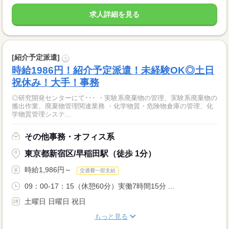
求人詳細を見る
[紹介予定派遣]
?
時給1986円！紹介予定派遣！未経験OK◎土日
祝休み！大手！事務
◎研究開発センターにて･･･ ・実験系廃棄物の管理、実験系廃棄物の
搬出作業、廃棄物管理関連業務 ・化学物質・危険物倉庫の管理、化
学物質管理システ...
その他事務・オフィス系
東京都新宿区/早稲田駅（徒歩 1分）
時給1,986円～
交通費一部支給
09：00-17：15（休憩60分）実働7時間15分 ...
土曜日 日曜日 祝日
もっと見る