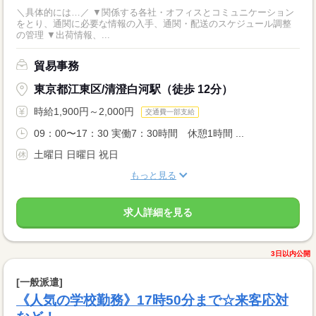
＼具体的には…／ ▼関係する各社・オフィスとコミュニケーション
をとり、通関に必要な情報の入手、通関・配送のスケジュール調整
の管理 ▼出荷情報、...
貿易事務
東京都江東区/清澄白河駅（徒歩 12分）
時給1,900円～2,000円
交通費一部支給
09：00〜17：30 実働7：30時間 休憩1時間 ...
土曜日 日曜日 祝日
もっと見る
求人詳細を見る
3日以内公開
[一般派遣]
《人気の学校勤務》17時50分まで☆来客応対