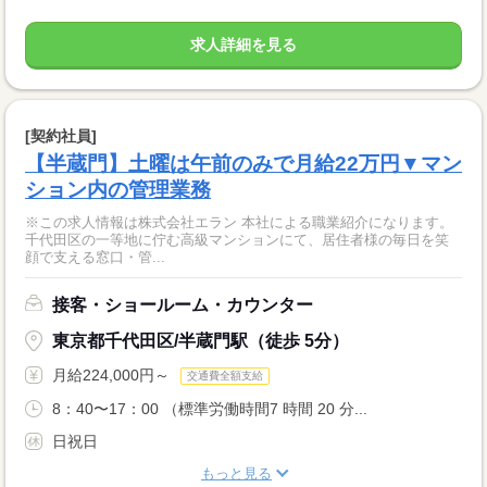
求人詳細を見る
[契約社員]
【半蔵門】土曜は午前のみで月給22万円▼マン
ション内の管理業務
※この求人情報は株式会社エラン 本社による職業紹介になります。
千代田区の一等地に佇む高級マンションにて、居住者様の毎日を笑
顔で支える窓口・管...
接客・ショールーム・カウンター
東京都千代田区/半蔵門駅（徒歩 5分）
月給224,000円～
交通費全額支給
8：40〜17：00 （標準労働時間7 時間 20 分...
日祝日
もっと見る