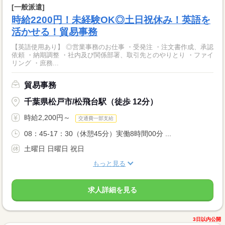
[一般派遣]
時給2200円！未経験OK◎土日祝休み！英語を
活かせる！貿易事務
【英語使用あり】 ◎営業事務のお仕事 ・受発注 ・注文書作成、承認
依頼 ・納期調整 ・社内及び関係部署、取引先とのやりとり ・ファイ
リング ・庶務...
貿易事務
千葉県松戸市/松飛台駅（徒歩 12分）
時給2,200円～
交通費一部支給
08：45-17：30（休憩45分）実働8時間00分 ...
土曜日 日曜日 祝日
もっと見る
求人詳細を見る
3日以内公開