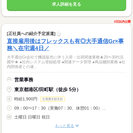
求人詳細を見る
3日以内公開
[正社員への紹介予定派遣]
?
直接雇用後はフレックスも有◎大手通信Gr×事
務＼在宅週4日／
大手通信Gr会社で機器販売に伴う入荷・出荷関連業務★20〜30代活
躍中★ ●社内システム登録処理 ●関連データ管理 ●商品棚卸業務 ●社
内関係者との連...
営業事務
東京都港区/田町駅（徒歩 5分）
時給1,900円
交通費全額支給
09：00〜17：30（実働07：30、休憩01：00）...
土曜日 日曜日 祝日
もっと見る