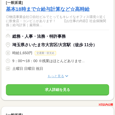
[一般派遣]
基本18時まで☆給与計算など☆高時給
◎物流事業会社◎自社ビルでとってもキレイなオフィス環境☆近く
に飲食店・コンビニがあります！ 【お仕事の内容】社会保険関
係｜給与計算｜雇用保...
総務・人事・法務・特許事務
埼玉県さいたま市大宮区/大宮駅（徒歩 11分）
時給1,650円
交通費一部支給
9：00〜18：00 ※残業はほとんどありませ...
土曜日 日曜日 祝日
もっと見る
求人詳細を見る
3日以内公開
[一般派遣]