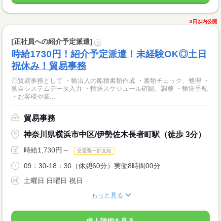
3日以内公開
[正社員への紹介予定派遣]
?
時給1730円！紹介予定派遣！未経験OK◎土日
祝休み！貿易事務
◎貿易事務として ・輸出入の船積書類作成 ・書類チェック、整理 ・
独自システムデータ入力 ・輸送スケジュール確認、調整 ・輸送手配
・お客様や業...
貿易事務
神奈川県横浜市中区/伊勢佐木長者町駅（徒歩 3分）
時給1,730円～
交通費一部支給
09：30-18：30（休憩60分）実働8時間00分 ...
土曜日 日曜日 祝日
もっと見る
求人詳細を見る