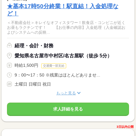
★基本17時50分終業！駅直結！入金処理な
ど！
＜不動産会社＞キレイなオフィスタワー！飲食店・コンビニが近く
お昼もラクチンです！ 【お仕事の内容】入金処理（入金確認お
よびシステムへの反映...
経理・会計・財務
愛知県名古屋市中村区/名古屋駅（徒歩 5分）
時給1,500円
交通費一部支給
9：00〜17：50 ※残業はほとんどありませ...
土曜日 日曜日 祝日
もっと見る
求人詳細を見る
3日以内公開