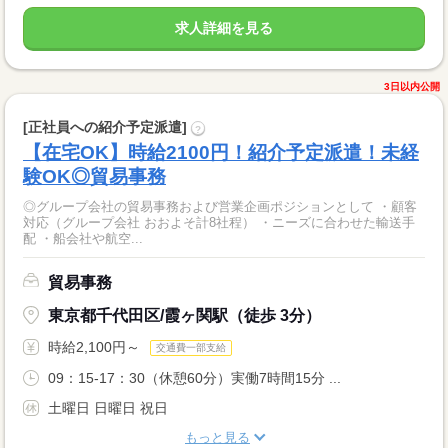
求人詳細を見る
3日以内公開
[正社員への紹介予定派遣]
?
【在宅OK】時給2100円！紹介予定派遣！未経
験OK◎貿易事務
◎グループ会社の貿易事務および営業企画ポジションとして ・顧客
対応（グループ会社 おおよそ計8社程） ・ニーズに合わせた輸送手
配 ・船会社や航空...
貿易事務
東京都千代田区/霞ヶ関駅（徒歩 3分）
時給2,100円～
交通費一部支給
09：15-17：30（休憩60分）実働7時間15分 ...
土曜日 日曜日 祝日
もっと見る