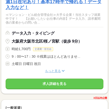
週1日在宅あり！基本17時半で帰れる！データ
入力など！
≪マンション・ビル総合管理会社≫大手Ｇ企業！当社スタッフ就業
中です！ 【お願いしたいお仕事の内容】データ入力、請求書関
係の業者からの問い合...
データ入力・タイピング
大阪府大阪市北区/桜ノ宮駅（徒歩 9分）
時給1,700円
交通費一部支給
9：00〜17：30 ※残業はほとんどありませ...
土曜日 日曜日 祝日
もっと見る
求人詳細を見る
3日以内公開
[一般派遣]