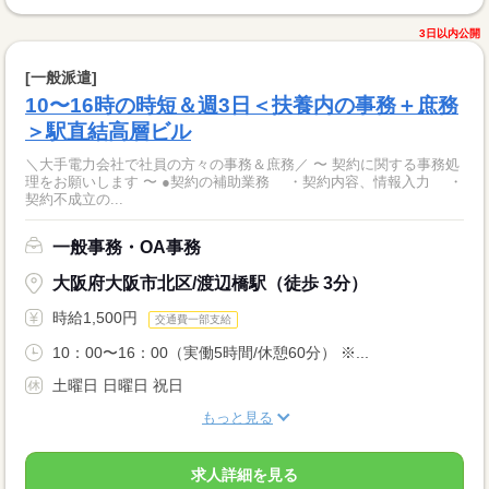
3日以内公開
[一般派遣]
10〜16時の時短＆週3日＜扶養内の事務＋庶務
＞駅直結高層ビル
＼大手電力会社で社員の方々の事務＆庶務／ 〜 契約に関する事務処
理をお願いします 〜 ●契約の補助業務 ・契約内容、情報入力 ・
契約不成立の...
一般事務・OA事務
大阪府大阪市北区/渡辺橋駅（徒歩 3分）
時給1,500円
交通費一部支給
10：00〜16：00（実働5時間/休憩60分） ※...
土曜日 日曜日 祝日
もっと見る
求人詳細を見る