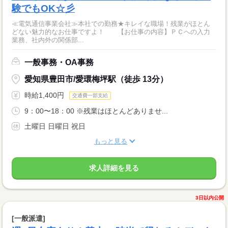
験でもOK☆彡
≪電気通信事業会社≫本社での勤務★キレイな職場！残業がほとん
どない魅力的なお仕事ですよ！ 【お仕事の内容】ＰＣへの入力
業務、社内外の関係部...
一般事務・OA事務
愛知県豊田市/愛環梅坪駅（徒歩 13分）
時給1,400円
交通費一部支給
9：00〜18：00 ※残業はほとんどありませ...
土曜日 日曜日 祝日
もっと見る
求人詳細を見る
3日以内公開
[一般派遣]