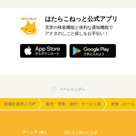
はたらこねっと公式アプリ
充実の検索機能と便利な通知機能で
アナタのしごと探しをお手伝い！
ページトップへ
派遣社員求人TOP
販売・営業・旅行・サービス系
飲食（ホール
ディップ（株）
はたらこねっととは