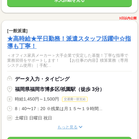
3日以内公開
[一般派遣]
★高時給★平日勤務！派遣スタッフ活躍中☆指
導も丁寧！
＜オフィス家具メーカー＞大手企業で安定した基盤！丁寧な指導で
業務習得をサポートします！ 【お仕事の内容】積算業務（専用
システム使用）｜手配...
データ入力・タイピング
福岡県福岡市博多区/祇園駅（徒歩 3分）
時給1,450円～1,500円
交通費一部支給
8：40〜17：20 ※残業は月１５〜１９時間...
土曜日 日曜日 祝日
もっと見る