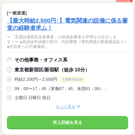
3日以内公開
[一般派遣]
【最大時給2,500円↑】電気関連の設備に係る審
査の経験者求ム！
〜「充電設備普及促進事業」の助成金審査＆管理をお任せしま
す！〜 ●助成金申請書の受付・内容審査（電気関係の図面確認あり）
●申請者への不備連絡...
その他事務・オフィス系
東京都新宿区/新宿駅（徒歩 10分）
時給2,200円～2,500円
交通費全額支給
09：00〜17：45（実働07：45、休憩01：00）...
土曜日 日曜日 祝日
もっと見る
求人詳細を見る