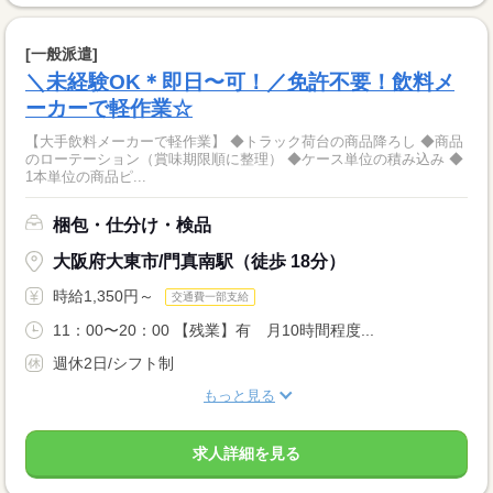
[一般派遣]
＼未経験OK＊即日〜可！／免許不要！飲料メ
ーカーで軽作業☆
【大手飲料メーカーで軽作業】 ◆トラック荷台の商品降ろし ◆商品
のローテーション（賞味期限順に整理） ◆ケース単位の積み込み ◆
1本単位の商品ピ...
梱包・仕分け・検品
大阪府大東市/門真南駅（徒歩 18分）
時給1,350円～
交通費一部支給
11：00〜20：00 【残業】有 月10時間程度...
週休2日/シフト制
もっと見る
求人詳細を見る