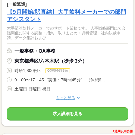
[一般派遣]
【9月開始/駅直結】大手飲料メーカーでの部門
アシスタント
大手清涼飲料メーカーでのサポート業務です。 人事戦略部門にて会
議開催に関する調整・招集・取りまとめ・資料管理、社内決裁申
請、データ集計および...
一般事務・OA事務
東京都港区/六本木駅（徒歩 3分）
時給1,800円～
交通費全額支給
9：00〜17：45（実働：7時間45分） （休憩6...
土曜日 日曜日 祝日
もっと見る
求人詳細を見る
1週間以内公開