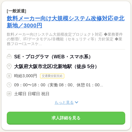
[一般派遣]
飲料メーカー向け大規模システム改修対応＠北
新地／3000円
飲料メーカー向けシステム大規模改定プロジェクト対応 ◆業務要件
の整理/、IF/データモデル/非機能（セキュリティ等）方針策定 ◆業
務フロー/ユースケ...
SE・プログラマ（WEB・スマホ系）
大阪府大阪市北区/北新地駅（徒歩 5分）
時給3,000円
交通費全額支給
09：00〜18：00（実働 08：00、休憩 01：00...
土曜日 日曜日 祝日
もっと見る
求人詳細を見る