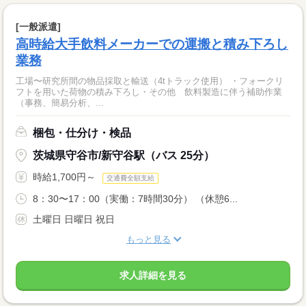
[一般派遣]
高時給大手飲料メーカーでの運搬と積み下ろし
業務
工場〜研究所間の物品採取と輸送（4tトラック使用） ・フォークリ
フトを用いた荷物の積み下ろし・その他 飲料製造に伴う補助作業
（事務、簡易分析、...
梱包・仕分け・検品
茨城県守谷市/新守谷駅（バス 25分）
時給1,700円～
交通費全額支給
8：30〜17：00（実働：7時間30分） （休憩6...
土曜日 日曜日 祝日
もっと見る
求人詳細を見る