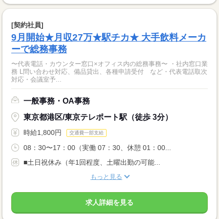
[契約社員]
9月開始★月収27万★駅チカ★ 大手飲料メーカ
ーで総務事務
〜代表電話・カウンター窓口×オフィス内の総務事務〜 ・社内窓口業
務 L問い合わせ対応、備品貸出、各種申請受付 など・代表電話取次
対応・会議室予...
一般事務・OA事務
東京都港区/東京テレポート駅（徒歩 3分）
時給1,800円
交通費一部支給
08：30〜17：00（実働 07：30、休憩 01：00...
■土日祝休み（年1回程度、土曜出勤の可能...
もっと見る
求人詳細を見る