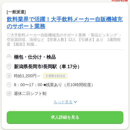
3日以内公開
[一般派遣]
飲料業界で活躍！大手飲料メーカー自販機補充
のサポート業務
◇大手飲料メーカー自販機補充のサポート業務 ・製品ピッキング ・
空容器回収、清掃など 【部署人数】12人 【引継ぎ】あり 1週間程
度 【服装】制服...
梱包・仕分け・検品
新潟県長岡市/長岡駅（車 17分）
時給1,200円～
交通費全額支給
8：00〜17：00 ■残業あり（月10時間程度）
週休二日シフト制
もっと見る
求人詳細を見る