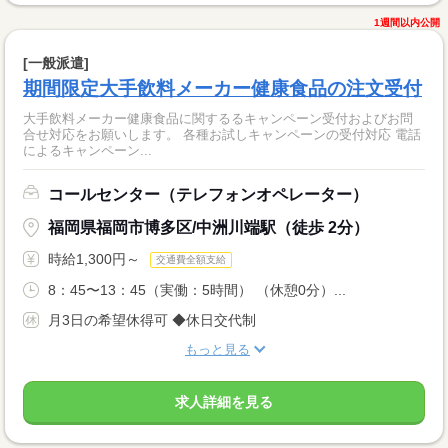
1週間以内公開
[一般派遣]
期間限定大手飲料メーカー健康食品の注文受付
大手飲料メーカー健康食品に関するるキャンペーン受付およびお問
合せ対応をお願いします。 各種お試しキャンペーンの受付対応 電話
によるキャンペーン...
コールセンター（テレフォンオペレーター）
福岡県福岡市博多区/中洲川端駅（徒歩 2分）
時給1,300円～
交通費全額支給
8：45〜13：45（実働：5時間） （休憩0分）...
月3日の希望休得可 ◆休日交代制
もっと見る
求人詳細を見る