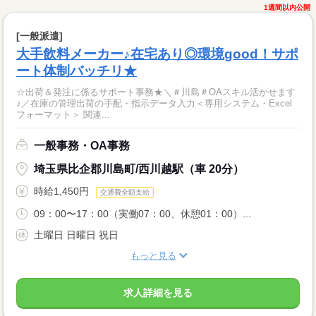
1週間以内公開
[一般派遣]
大手飲料メーカー♪在宅あり◎環境good！サポ
ート体制バッチリ★
☆出荷＆発注に係るサポート事務★＼＃川島＃OAスキル活かせます
♪／在庫の管理出荷の手配・指示データ入力＜専用システム・Excel
フォーマット＞ 関連...
一般事務・OA事務
埼玉県比企郡川島町/西川越駅（車 20分）
時給1,450円
交通費全額支給
09：00〜17：00（実働07：00、休憩01：00）...
土曜日 日曜日 祝日
もっと見る
求人詳細を見る