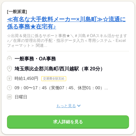
[一般派遣]
≪有名な大手飲料メーカー×川島町≫☆流通に
係る事務★在宅有♪
☆出荷＆発注に係るサポート事務★＼＃川島＃OAスキル活かせます
♪／在庫の管理出荷の手配・指示データ入力＜専用システム・Excel
フォーマット＞ 関連...
一般事務・OA事務
埼玉県比企郡川島町/西川越駅（車 20分）
時給1,450円
交通費全額支給
09：00〜17：45（実働07：45、休憩01：00）...
日曜日
もっと見る
求人詳細を見る