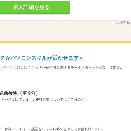
求人詳細を見る
お仕事No
ク☆パソコンスキルが活かせます＞
メインに窓口対応もあり♪ ●研究費に関するデータ入力 ●入金伝票・収支簿...
線前後駅（車 9分）
バスが出ています♪ ◆駐車場についてはご自身のご...
0、休憩00：45） ＜残業なし＞※17時でピタっとお疲れ様♪ ※9...