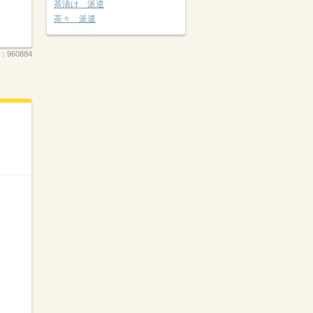
茶漬け 派遣
茶々 派遣
.：
960884