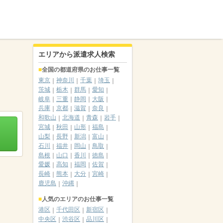
エリアから派遣求人検索
全国の都道府県のお仕事一覧
東京
神奈川
千葉
埼玉
茨城
栃木
群馬
愛知
岐阜
三重
静岡
大阪
兵庫
京都
滋賀
奈良
和歌山
北海道
青森
岩手
宮城
秋田
山形
福島
山梨
長野
新潟
富山
石川
福井
岡山
鳥取
島根
山口
香川
徳島
愛媛
高知
福岡
佐賀
長崎
熊本
大分
宮崎
鹿児島
沖縄
人気のエリアのお仕事一覧
港区
千代田区
新宿区
中央区
渋谷区
品川区