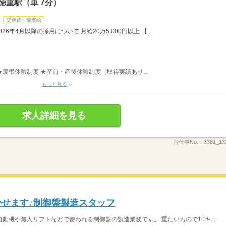
徳重駅（車 7分）
交通費一部支給
26年4月以降の採用について 月給20万5,000円以上 【...
 ★慶弔休暇制度 ★産前・産後休暇制度（取得実績あり...
もっと見る
求人詳細を見る
お仕事No.：
3381_13
かせます♪制御盤製造スタッフ
自動機や無人リフトなどで使われる制御盤の製造業務です。 重たいもので10キ...