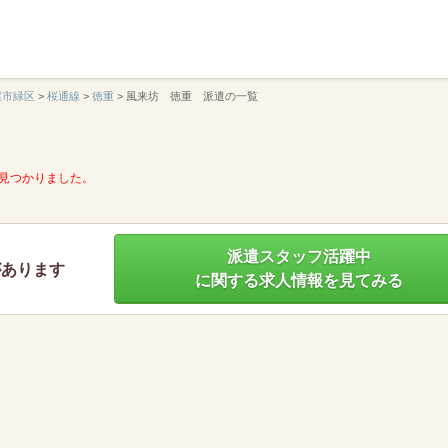
】
屋市緑区
>
桜通線
>
徳重
>
風来坊 徳重 派遣の一覧
見つかりました。
派遣スタッフ活躍中
があります
に関する求人情報を見てみる