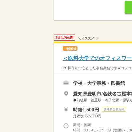
3日以内公開
＼オススメ!／
一般派遣
＜医科大学でのオフィスワー
PC操作を中心とした事務業務です★コツコツ
学校・大学事務・図書館
愛知県豊明市/名鉄名古屋本
◆前後駅・徳重駅・鳴子北駅・原駅から
時給1,500円
交通費全額支給
月収例 225,000円
期間：長期
時間：08：45〜17：00（実働07：3