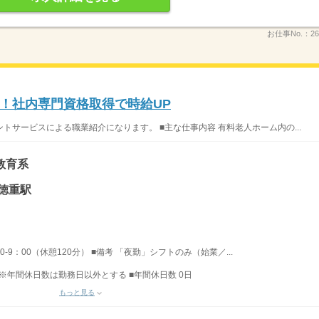
お仕事No.：
26
！社内専門資格取得で時給UP
サービスによる職業紹介になります。 ■主な仕事内容 有料老人ホーム内の...
教育系
徳重駅
0-9：00（休憩120分） ■備考 「夜勤」シフトのみ（始業／...
 ※年間休日数は勤務日以外とする ■年間休日数 0日
もっと見る