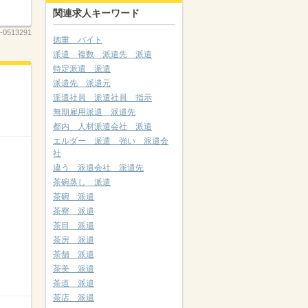
関連求人キーワード
-0513291
徳重 バイト
派遣 複数 派遣先 派遣
特定派遣 派遣
派遣先 派遣元
派遣社員 派遣社員 指示
無期雇用派遣 派遣先
都内 人材派遣会社 派遣
エルダー 派遣 強い 派遣会
社
違う 派遣会社 派遣先
茶碗蒸し 派遣
茶碗 派遣
茶寮 派遣
茶目 派遣
茶房 派遣
茶舗 派遣
茶美 派遣
茶道 派遣
茶店 派遣