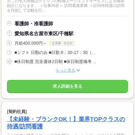
※この求人情報はディップの転職エージェントサービスによる職業
紹介になります。 ＜仕事内容＞ 訪問看護業務 ⇒1日6件程度の訪問
を目指して活動を行...
看護師・准看護師
愛知県名古屋市東区/千種駅
月給400,000円～
交通費一部支給
■シフト 日勤のみ ■日勤 8：30-17：30（...
■休日制度 完全週休2日制 ■休日制度備考 ...
もっと見る
求人詳細を見る
[契約社員]
【未経験・ブランクOK！】業界TOPクラスの
待遇/訪問看護