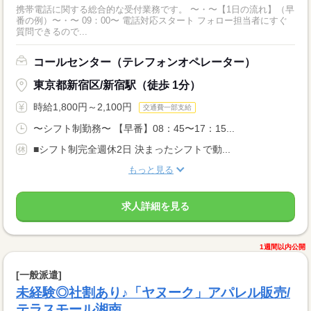
携帯電話に関する総合的な受付業務です。 〜・〜【1日の流れ】（早
番の例）〜・〜 09：00〜 電話対応スタート フォロー担当者にすぐ
質問できるので...
コールセンター（テレフォンオペレーター）
東京都新宿区/新宿駅（徒歩 1分）
時給1,800円～2,100円
交通費一部支給
〜シフト制勤務〜 【早番】08：45〜17：15...
■シフト制完全週休2日 決まったシフトで動...
もっと見る
求人詳細を見る
1週間以内公開
[一般派遣]
未経験◎社割あり♪「ヤヌーク」アパレル販売/
テラスモール湘南