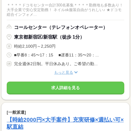
＊＊＊＊ドコモセンター合計300名募集＊＊＊＊勤務地も多数あり！
大手企業で安心安定勤務！ ネイルok服装自由がうれしい♪ ★ドコモ
総合インフォメ...
コールセンター（テレフォンオペレーター）
東京都新宿区/新宿駅（徒歩 1分）
時給2,100円～2,250円
■早番8：45〜17：15 ■遅番11：35〜20：...
完全週休2日制。平日休みあり。ご希望の勤...
もっと見る
求人詳細を見る
[一般派遣]
【時給2000円×大手案件】充実研修×週払い可×
駅直結