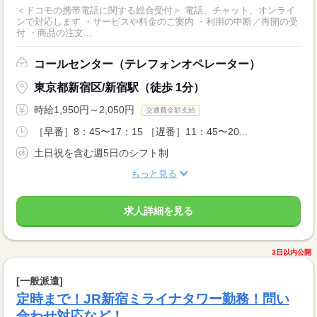
＜ドコモの携帯電話に関する総合受付＞ 電話、チャット、オンライ
ンで対応します ・サービスや料金のご案内 ・利用の中断／再開の受
付 ・商品の注文...
コールセンター（テレフォンオペレーター）
東京都新宿区/新宿駅（徒歩 1分）
時給1,950円～2,050円
交通費全額支給
［早番］8：45〜17：15 ［遅番］11：45〜20...
土日祝を含む週5日のシフト制
もっと見る
求人詳細を見る
3日以内公開
[一般派遣]
定時まで！JR新宿ミライナタワー勤務！問い
合わせ対応など！