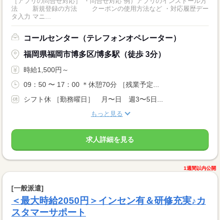
［アプリの問合せ対応］ ・問合せ対応 例）アプリのインストール方
法 新規登録の方法 クーポンの使用方法など ・対応履歴デー
タ入力 マニ...
コールセンター（テレフォンオペレーター）
福岡県福岡市博多区/博多駅（徒歩 3分）
時給1,500円～
09：50 〜 17：00 ＊休憩70分 ［残業予定...
シフト休 ［勤務曜日］ 月〜日 週3〜5日...
もっと見る
求人詳細を見る
1週間以内公開
[一般派遣]
＜最大時給2050円＞インセン有＆研修充実♪カ
スタマーサポート