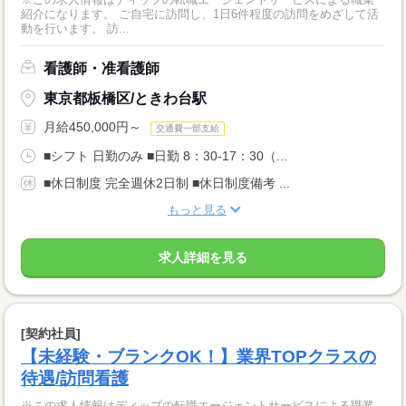
紹介になります。 ご自宅に訪問し、1日6件程度の訪問をめざして活
動を行います。 訪...
看護師・准看護師
東京都板橋区/ときわ台駅
月給450,000円～
交通費一部支給
■シフト 日勤のみ ■日勤 8：30-17：30（...
■休日制度 完全週休2日制 ■休日制度備考 ...
もっと見る
求人詳細を見る
[契約社員]
【未経験・ブランクOK！】業界TOPクラスの
待遇/訪問看護
※この求人情報はディップの転職エージェントサービスによる職業