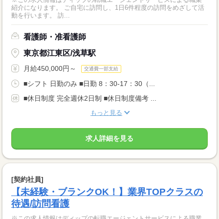
紹介になります。 ご自宅に訪問し、1日6件程度の訪問をめざして活
動を行います。 訪...
看護師・准看護師
東京都江東区/浅草駅
月給450,000円～
交通費一部支給
■シフト 日勤のみ ■日勤 8：30-17：30（...
■休日制度 完全週休2日制 ■休日制度備考 ...
もっと見る
求人詳細を見る
[契約社員]
【未経験・ブランクOK！】業界TOPクラスの
待遇/訪問看護
※この求人情報はディップの転職エージェントサービスによる職業