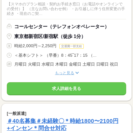
【スマホのプラン相談・契約お手続き窓口（お電話やオンラインで
の受付）】 （主なお問い合わせ例） ・お引越しに伴う住所変更の手
続き ・現在のご契...
コールセンター（テレフォンオペレーター）
東京都新宿区/新宿駅（徒歩 1分）
時給2,000円～2,250円
交通費一部支給
＜基本シフト＞ （早番）8：45‾17：15 （...
月曜日 火曜日 水曜日 木曜日 金曜日 土曜日 日曜日 祝日
もっと見る
求人詳細を見る
[一般派遣]
＃40名募集＃未経験〇＊時給1800〜2100円
+インセン＊問合せ対応