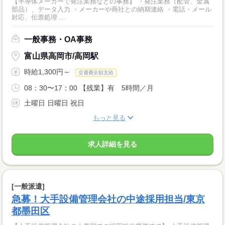
【半導体メーカーで発注業務などの事務】 ・発注業務（配管、金属
部品）、データ入力 ・メーカーや商社との納期連絡 ・電話・メール
対応、伝票処理 ...
一般事務・OA事務
富山県高岡市/高岡駅
時給1,300円～
交通費全額支給
08：30〜17：00 【残業】有 5時間／月
土曜日 日曜日 祝日
もっと見る
求人詳細を見る
[一般派遣]
急募！大手設備管理会社の中途採用担当/東京
都墨田区