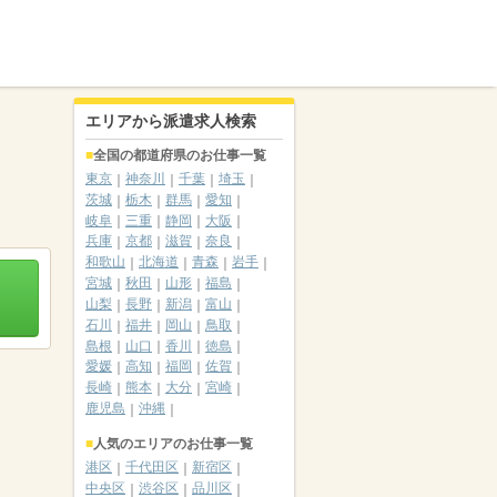
エリアから派遣求人検索
全国の都道府県のお仕事一覧
東京
神奈川
千葉
埼玉
茨城
栃木
群馬
愛知
岐阜
三重
静岡
大阪
兵庫
京都
滋賀
奈良
和歌山
北海道
青森
岩手
宮城
秋田
山形
福島
山梨
長野
新潟
富山
石川
福井
岡山
鳥取
島根
山口
香川
徳島
愛媛
高知
福岡
佐賀
長崎
熊本
大分
宮崎
鹿児島
沖縄
人気のエリアのお仕事一覧
港区
千代田区
新宿区
中央区
渋谷区
品川区