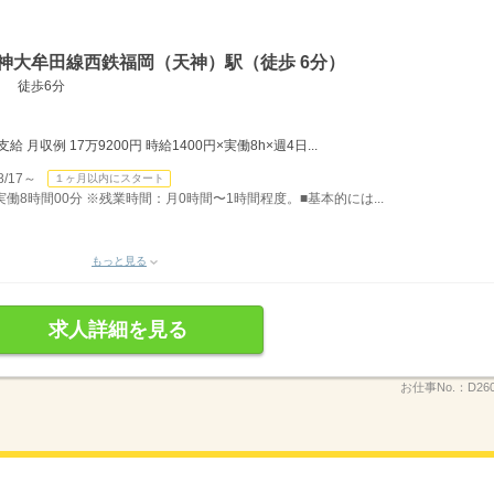
神大牟田線西鉄福岡（天神）駅（徒歩 6分）
） 徒歩6分
月収例 17万9200円 時給1400円×実働8h×週4日...
/17～
１ヶ月以内にスタート
）実働8時間00分 ※残業時間：月0時間〜1時間程度。■基本的には...
もっと見る
求人詳細を見る
お仕事No.：
D26