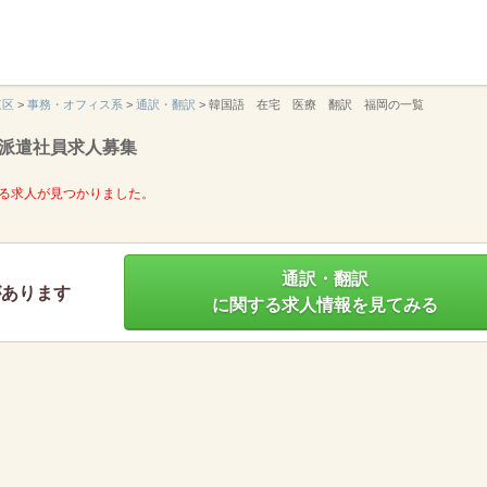
】
東区
>
事務・オフィス系
>
通訳・翻訳
>
韓国語 在宅 医療 翻訳 福岡の一覧
派遣社員求人募集
る求人が見つかりました。
通訳・翻訳
があります
に関する求人情報を見てみる