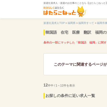
派遣社員求人・派遣のお仕事のことなら【はたらこねっと
派遣社員求人TOP
>
福岡県
>
福岡市すべて
>
福岡市
韓国語 在宅 医療 翻訳 福岡の
条件の一部にマッチした「韓国語 福岡」に関す
このテーマに関連するページ
12
件中 / 1～12件を表示
お探しの条件に近い求人一覧