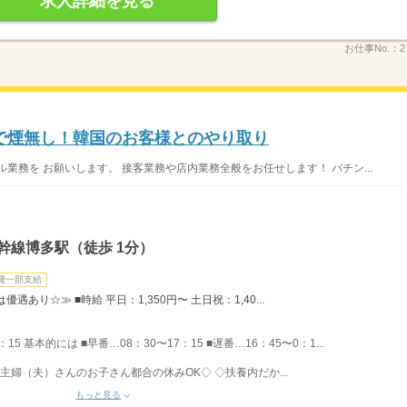
求人詳細を見る
お仕事No.：
2
で煙無し！韓国のお客様とのやり取り
業務を お願いします。 接客業務や店内業務全般をお任せします！ パチン...
幹線博多駅（徒歩 1分）
費一部支給
あり☆≫ ■時給 平日：1,350円〜 土日祝：1,40...
：15 基本的には ■早番…08：30〜17：15 ■遅番…16：45〜0：1...
主婦（夫）さんのお子さん都合の休みOK◇ ◇扶養内だか...
もっと見る