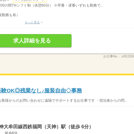
：00の間7Hシフト制（休憩60分） ※早番・遅番いずれも勤務で...
祝勤務も有）
もっと見る
求人詳細を見る
お仕事No.：
s0f1326
未経験OK◎残業なし♪服装自由◇事務
客様からのお問い合わせに遠隔でサポートするお仕事です ・宿泊者からの問...
神大牟田線西鉄福岡（天神）駅（徒歩 6分）
） 徒歩6分