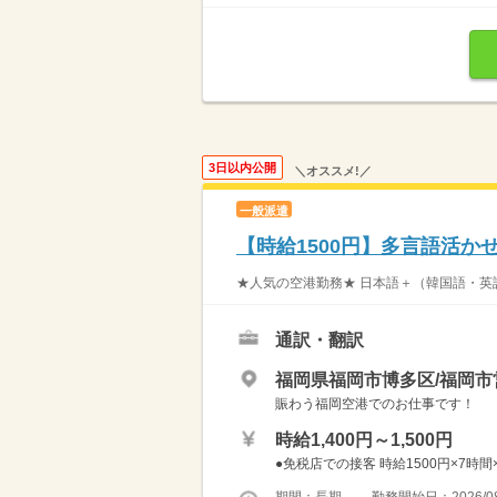
3日以内公開
＼オススメ!／
一般派遣
【時給1500円】多言語活か
★人気の空港勤務★ 日本語＋（韓国語・英
通訳・翻訳
福岡県福岡市博多区/福岡
賑わう福岡空港でのお仕事です！
時給1,400円～1,500円
●免税店での接客 時給1500円×7時間×
期間：長期 勤務開始日：2026/08