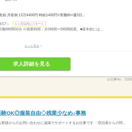
月収例 13万4400円 時給1400円×実働8h×週3日...
/17～
１ヶ月以内にスタート
）実働8時間00分 ※残業時間：月0時間〜5時間程度。■基本的には...
もっと見る
求人詳細を見る
お仕事No.：
D26
未経験OK◎服装自由◇残業少なめ♪事務
客様からのお問い合わせに遠隔でサポートするお仕事です ・宿泊者からの問...