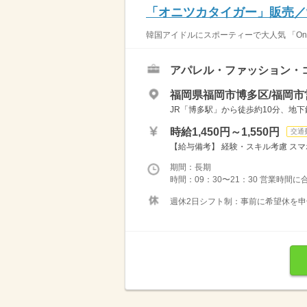
「オニツカタイガー」販売／
韓国アイドルにスポーティーで大人気 「Onit
アパレル・ファッション・
福岡県福岡市博多区/福岡市
JR「博多駅」から徒歩約10分、地
時給1,450円～1,550円
交通
【給与備考】 経験・スキル考慮 スマ
期間：長期
時間：09：30〜21：30 営業時間に
週休2日シフト制：事前に希望休を申告