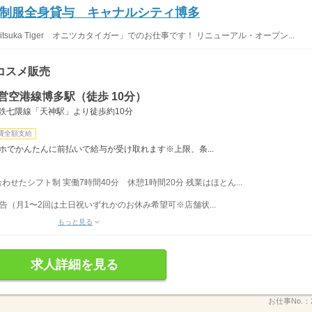
制服全身貸与 キャナルシティ博多
suka Tiger オニツカタイガー」でのお仕事です！ リニューアル・オープン...
コスメ販売
営空港線博多駅（徒歩 10分）
下鉄七隈線「天神駅」より徒歩約10分
費全額支給
ホでかんたんに前払いで給与が受け取れます※上限、条...
合わせたシフト制 実働7時間40分 休憩1時間20分 残業はほとん...
（月1〜2回は土日祝いずれかのお休み希望可※店舗状...
もっと見る
求人詳細を見る
お仕事No.：