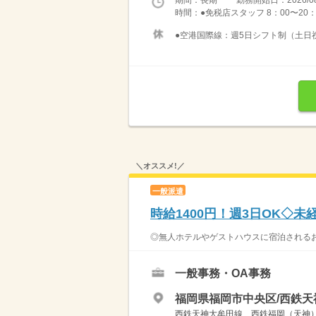
時間：●免税店スタッフ 8：00〜20
●空港国際線：週5日シフト制（土日
＼オススメ!／
一般派遣
時給1400円！週3日OK◇
◎無人ホテルやゲストハウスに宿泊されるお
一般事務・OA事務
福岡県福岡市中央区/西鉄天
西鉄天神大牟田線 西鉄福岡（天神