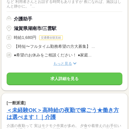
など 利用者さんとお話する時間もありますが 夜になれば、施設はし
んと静かに。 "...
介護助手
滋賀県湖南市/三雲駅
時給1,680円
交通費全額支給
【時短〜フルタイム勤務希望の方大募集】 ...
●希望のお休みをご相談ください！ ●家庭...
もっと見る
求人詳細を見る
[一般派遣]
＜未経験OK＞高時給の夜勤で稼ごう★働き方
は選べます！｜介護
介護の夜勤って 実はモクモク作業が多め。 夕食や着替えのお手伝い