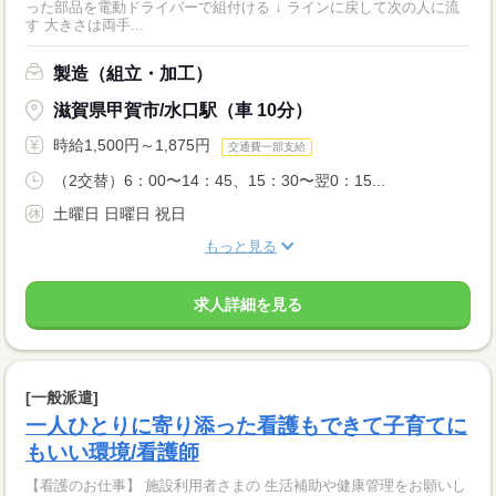
った部品を電動ドライバーで組付ける ↓ ラインに戻して次の人に流
す 大きさは両手...
製造（組立・加工）
滋賀県甲賀市/水口駅（車 10分）
時給1,500円～1,875円
交通費一部支給
（2交替）6：00〜14：45、15：30〜翌0：15...
土曜日 日曜日 祝日
もっと見る
求人詳細を見る
[一般派遣]
一人ひとりに寄り添った看護もできて子育てに
もいい環境/看護師
【看護のお仕事】 施設利用者さまの 生活補助や健康管理をお願いし