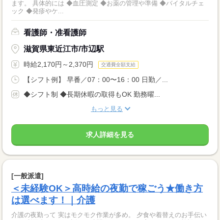
ます。 具体的には ◆血圧測定 ◆お薬の管理や準備 ◆バイタルチェ
ック ◆発疹やケ...
看護師・准看護師
滋賀県東近江市/市辺駅
時給2,170円～2,370円
交通費全額支給
【シフト例】 早番／07：00〜16：00 日勤／...
◆シフト制 ◆長期休暇の取得もOK 勤務曜...
もっと見る
求人詳細を見る
[一般派遣]
＜未経験OK＞高時給の夜勤で稼ごう★働き方
は選べます！｜介護
介護の夜勤って 実はモクモク作業が多め。 夕食や着替えのお手伝い