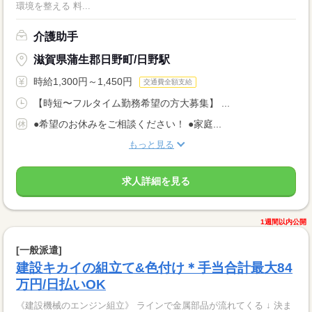
環境を整える 料...
介護助手
滋賀県蒲生郡日野町/日野駅
時給1,300円～1,450円
交通費全額支給
【時短〜フルタイム勤務希望の方大募集】 ...
●希望のお休みをご相談ください！ ●家庭...
もっと見る
求人詳細を見る
1週間以内公開
[一般派遣]
建設キカイの組立て&色付け＊手当合計最大84
万円/日払いOK
《建設機械のエンジン組立》 ラインで金属部品が流れてくる ↓ 決ま