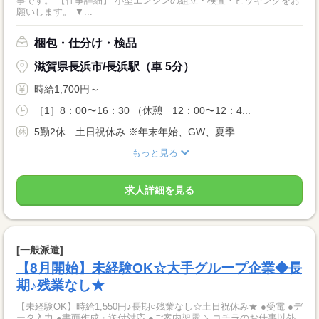
事です。 【仕事詳細】 小型エンジンの組立・検査・ピッキングをお
願いします。 ▼...
梱包・仕分け・検品
滋賀県長浜市/長浜駅（車 5分）
時給1,700円～
［1］8：00〜16：30 （休憩 12：00〜12：4...
5勤2休 土日祝休み ※年末年始、GW、夏季...
もっと見る
求人詳細を見る
[一般派遣]
【8月開始】未経験OK☆大手グループ企業◆長
期♪残業なし★
【未経験OK】時給1,550円♪長期○残業なし☆土日祝休み★ ●受電 ●デ
ータ入力 ●書面作成・送付対応 ●ご案内架電 ＼コチラのお仕事以外