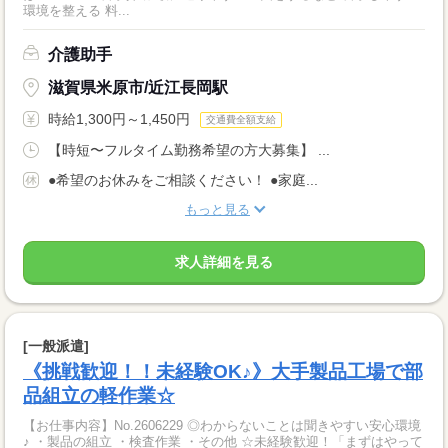
環境を整える 料...
介護助手
滋賀県米原市/近江長岡駅
時給1,300円～1,450円
交通費全額支給
【時短〜フルタイム勤務希望の方大募集】 ...
●希望のお休みをご相談ください！ ●家庭...
もっと見る
求人詳細を見る
[一般派遣]
《挑戦歓迎！！未経験OK♪》大手製品工場で部
品組立の軽作業☆
【お仕事内容】No.2606229 ◎わからないことは聞きやすい安心環境
♪ ・製品の組立 ・検査作業 ・その他 ☆未経験歓迎！「まずはやって