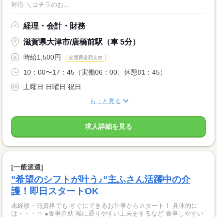
対応 ＼コチラのお...
経理・会計・財務
滋賀県大津市/唐橋前駅（車 5分）
時給1,500円
交通費全額支給
10：00〜17：45（実働06：00、休憩01：45）
土曜日 日曜日 祝日
もっと見る
求人詳細を見る
[一般派遣]
"希望のシフトが叶う♪"主ふさん活躍中の介
護！即日スタートOK
未経験・無資格でも すぐにできるお仕事からスタート！ 具体的に
は・・・⇒ ●食事介助 喉に通りやすい工夫をするなど 食事しやすい