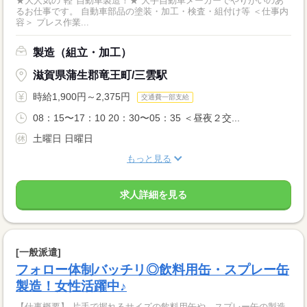
★大人気の"軽"自動車製造！★ 大手自動車メーカーでやりがいのあ
るお仕事です。 自動車部品の塗装・加工・検査・組付け等 ＜仕事内
容＞ プレス作業...
製造（組立・加工）
滋賀県蒲生郡竜王町/三雲駅
時給1,900円～2,375円
交通費一部支給
08：15〜17：10 20：30〜05：35 ＜昼夜２交...
土曜日 日曜日
もっと見る
求人詳細を見る
[一般派遣]
フォロー体制バッチリ◎飲料用缶・スプレー缶
製造！女性活躍中♪
【仕事概要】 片手で握れるサイズの飲料用缶や、スプレー缶の製造