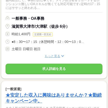
協同組合にて、事務のお仕事です。メイン担当者をサポートするポ
ジション☆難しいOAスキルが無くても対応可能です♪定時の17：15
にはササッと終われる...
一般事務・OA事務
滋賀県大津市/大津駅（徒歩 6分）
時給1,400円
交通費一部支給
●8：30〜17：15（休憩時間・12：00〜13：0...
土曜日 日曜日 祝日
もっと見る
求人詳細を見る
[一般派遣]
★安定した収入に興味はありませんか？★勤続
キャンペーン中。