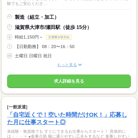
験でもご安心くださ...
製造（組立・加工）
滋賀県大津市/瀬田駅（徒歩 15分）
時給1,150円～
交通費全額支給
【日勤勤務】 08：20〜16：50
土曜日 日曜日 祝日
もっと見る
求人詳細を見る
[一般派遣]
「自宅近くで！空いた時間だけOK！」応募し
た月に仕事スタート◎
未経験・無資格でも すぐにできるお仕事からスタート！ 具体的に
は・・・⇒ ●食事介助 喉に通りやすい工夫をするなど 食事しやすい