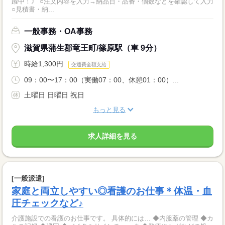
躍中！》 ○注文内容を入力→納品日・品番・個数などを確認して入力
○見積書・納...
一般事務・OA事務
滋賀県蒲生郡竜王町/篠原駅（車 9分）
時給1,300円
交通費全額支給
09：00〜17：00（実働07：00、休憩01：00）...
土曜日 日曜日 祝日
もっと見る
求人詳細を見る
[一般派遣]
家庭と両立しやすい◎看護のお仕事＊体温・血
圧チェックなど♪
介護施設での看護のお仕事です。 具体的には… ◆内服薬の管理 ◆カ