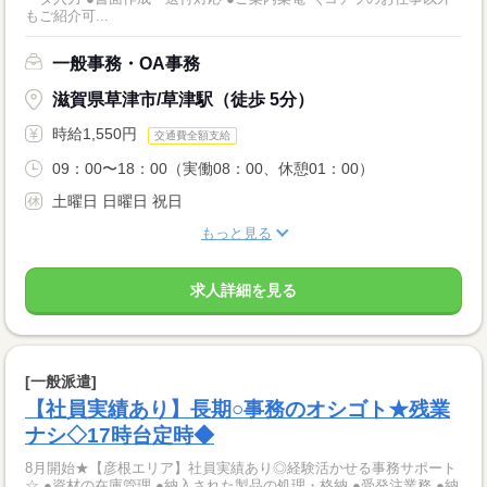
もご紹介可...
一般事務・OA事務
滋賀県草津市/草津駅（徒歩 5分）
時給1,550円
交通費全額支給
09：00〜18：00（実働08：00、休憩01：00）
土曜日 日曜日 祝日
もっと見る
求人詳細を見る
[一般派遣]
【社員実績あり】長期○事務のオシゴト★残業
ナシ◇17時台定時◆
8月開始★【彦根エリア】社員実績あり◎経験活かせる事務サポート
☆ ●資材の在庫管理 ●納入された製品の処理・格納 ●受発注業務 ●納