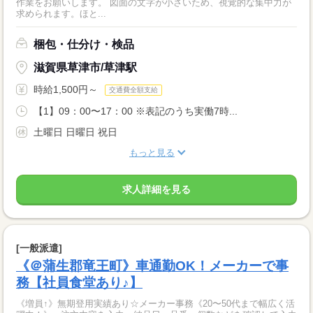
作業をお願いします。 図面の文字が小さいため、視覚的な集中力が
求められます。ほと...
梱包・仕分け・検品
滋賀県草津市/草津駅
時給1,500円～
交通費全額支給
【1】09：00〜17：00 ※表記のうち実働7時...
土曜日 日曜日 祝日
もっと見る
求人詳細を見る
[一般派遣]
《＠蒲生郡竜王町》車通勤OK！メーカーで事
務【社員食堂あり♪】
《増員↑》無期登用実績あり☆メーカー事務《20〜50代まで幅広く活