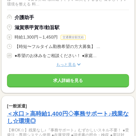
環境を整える 料...
介護助手
滋賀県甲賀市/勅旨駅
時給1,300円～1,450円
交通費全額支給
【時短〜フルタイム勤務希望の方大募集】 ...
●希望のお休みをご相談ください！ ●家庭...
もっと見る
求人詳細を見る
[一般派遣]
＜水口＞高時給1,400円◇事務サポート♪残業な
し☆環境◎
【車OK☆】残業なし♪『事務サポート』むずかしいスキル不要！ ●受
発注：専用システム使用 ●在庫管理 ●請求書の照合・検収 ●電話対