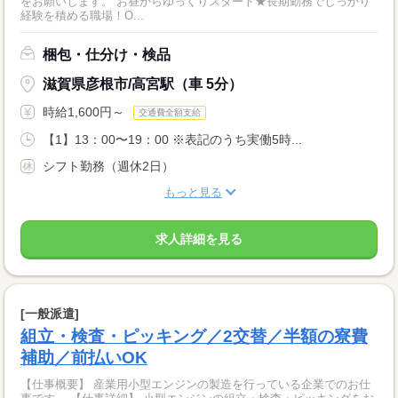
をお願いします。 お昼からゆっくりスタート★長期勤務でしっかり
経験を積める職場！O...
梱包・仕分け・検品
滋賀県彦根市/高宮駅（車 5分）
時給1,600円～
交通費全額支給
【1】13：00〜19：00 ※表記のうち実働5時...
シフト勤務（週休2日）
もっと見る
求人詳細を見る
[一般派遣]
組立・検査・ピッキング／2交替／半額の寮費
補助／前払いOK
【仕事概要】 産業用小型エンジンの製造を行っている企業でのお仕