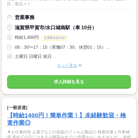
応：取次メイ...
営業事務
滋賀県甲賀市/水口城南駅（車 10分）
時給1,400円
交通費全額支給
08：30〜17：15（実働07：30、休憩01：15）...
土曜日 日曜日 祝日
もっと見る
求人詳細を見る
[一般派遣]
【時給1400円！簡単作業！】未経験歓迎・検
査作業◎
▼お仕事内容 お菓子などの包装のフィルム製品の 検査作業と作業補
助 初めての方にはあまり馴染みが ない作業かもしれませんが、 未経