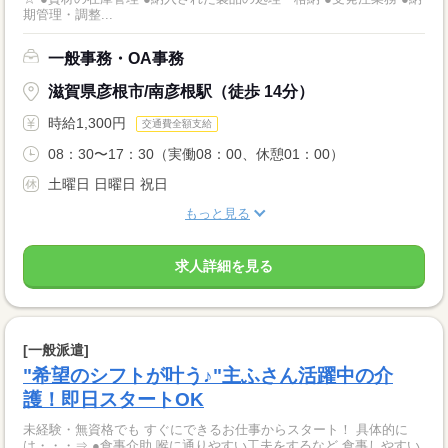
期管理・調整...
一般事務・OA事務
滋賀県彦根市/南彦根駅（徒歩 14分）
時給1,300円
交通費全額支給
08：30〜17：30（実働08：00、休憩01：00）
土曜日 日曜日 祝日
もっと見る
求人詳細を見る
[一般派遣]
"希望のシフトが叶う♪"主ふさん活躍中の介
護！即日スタートOK
未経験・無資格でも すぐにできるお仕事からスタート！ 具体的に
は・・・⇒ ●食事介助 喉に通りやすい工夫をするなど 食事しやすい