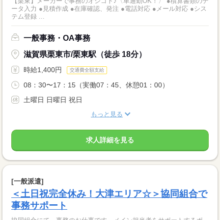
【栗東】メーカーで事務のオシゴト♪〈車通勤OK！〉 ●積算書類のデ
ータ入力 ●見積作成 ●在庫確認、発注 ●電話対応 ●メール対応 ●シス
テム登録 ...
一般事務・OA事務
滋賀県栗東市/栗東駅（徒歩 18分）
時給1,400円
交通費全額支給
08：30〜17：15（実働07：45、休憩01：00）
土曜日 日曜日 祝日
もっと見る
求人詳細を見る
[一般派遣]
＜土日祝完全休み！大津エリア☆＞協同組合で
事務サポート