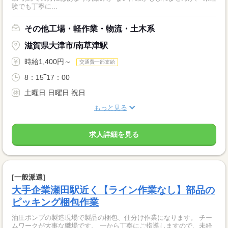
験でも丁寧に...
その他工場・軽作業・物流・土木系
滋賀県大津市/南草津駅
時給1,400円～
交通費一部支給
8：15‾17：00
土曜日 日曜日 祝日
もっと見る
求人詳細を見る
[一般派遣]
大手企業瀬田駅近く【ライン作業なし】部品の
ピッキング梱包作業
油圧ポンプの製造現場で製品の梱包、仕分け作業になります。 チー
ムワークが大事な職場です。 一から丁寧にご指導しますので、未経