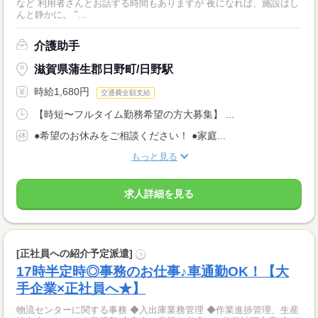
など 利用者さんとお話する時間もありますが 夜になれば、施設はし
んと静かに。 "...
介護助手
滋賀県蒲生郡日野町/日野駅
時給1,680円
交通費全額支給
【時短〜フルタイム勤務希望の方大募集】 ...
●希望のお休みをご相談ください！ ●家庭...
もっと見る
求人詳細を見る
[正社員への紹介予定派遣]
?
17時半定時◎事務のお仕事♪車通勤OK！【大
手企業×正社員へ★】
物流センターに関する事務 ◆入出庫業務管理 ◆作業進捗管理、生産