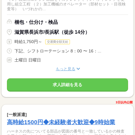
用し組立工程 （２）加工機械のオペレーター（部材セット・目視検
査等） いづれかの...
梱包・仕分け・検品
滋賀県長浜市/長浜駅（徒歩 14分）
時給1,750円～
交通費全額支給
下記、シフトローテーション 8：00 〜 16：...
土曜日 日曜日
もっと見る
求人詳細を見る
3日以内公開
[一般派遣]
高時給1500円◆未経験者大歓迎◆9時始業
ハーネスの先についてる部品が図面の番号と一致しているかの検査