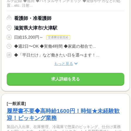
ルテ記録 ◆巡回 ◆バイタルサインチェック ◆発疹やケガなどの処
置…etc. 注射...
看護師・准看護師
滋賀県大津市/大津駅
日給15,200円～
交通費全額支給
◆週2日〜OK ◆実働4時間 ◆家庭の都合で...
◆「平日だけ」など働きたい日を選べます！...
もっと見る
求人詳細を見る
[一般派遣]
履歴書不要◆高時給1600円！時短★未経験歓
迎！ピッキング業務
製品の入出庫、在庫整理、冷蔵庫で惣菜のピッキング、仕分け業務