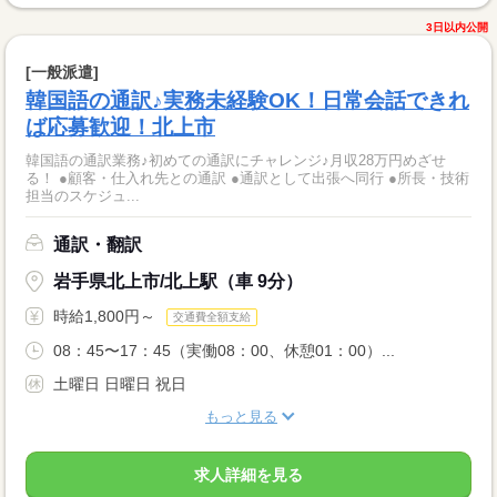
3日以内公開
[一般派遣]
韓国語の通訳♪実務未経験OK！日常会話できれ
ば応募歓迎！北上市
韓国語の通訳業務♪初めての通訳にチャレンジ♪月収28万円めざせ
る！ ●顧客・仕入れ先との通訳 ●通訳として出張へ同行 ●所長・技術
担当のスケジュ...
通訳・翻訳
岩手県北上市/北上駅（車 9分）
時給1,800円～
交通費全額支給
08：45〜17：45（実働08：00、休憩01：00）...
土曜日 日曜日 祝日
もっと見る
求人詳細を見る