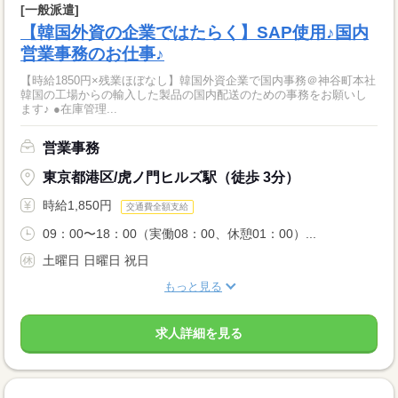
[一般派遣]
【韓国外資の企業ではたらく】SAP使用♪国内
営業事務のお仕事♪
【時給1850円×残業ほぼなし】韓国外資企業で国内事務＠神谷町本社
韓国の工場からの輸入した製品の国内配送のための事務をお願いし
ます♪ ●在庫管理...
営業事務
東京都港区/虎ノ門ヒルズ駅（徒歩 3分）
時給1,850円
交通費全額支給
09：00〜18：00（実働08：00、休憩01：00）...
土曜日 日曜日 祝日
もっと見る
求人詳細を見る