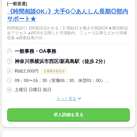
[一般派遣]
《時間相談OK♪》大手G◇あんしん長期◎部内
サポート★
時間相談◎【韓国語活かせる！】開始日＆働き方相談OK★横浜駅徒
歩アクセス ●WEBを活用した市場動向、ニュース記事などから情報
収集 ●調査結果の分...
一般事務・OA事務
神奈川県横浜市西区/新高島駅（徒歩 2分）
時給2,000円
交通費全額支給
09：00〜16：30（実働06：30、休憩01：00）...
土曜日 日曜日 祝日
もっと見る
求人詳細を見る