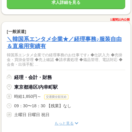
求人詳細を見る
1週間以内公開
[一般派遣]
＼韓国系エンタメ企業★／経理事務♪服装自由
＆直雇用実績有
韓国系エンタメ企業での経理事務のお仕事です♪ ◆仕訳入力 ◆売掛
金・買掛金管理 ◆売上確認 ◆請求書処理 ◆備品管理、電話対応 ◆
会食・出張手配 ...
経理・会計・財務
東京都港区/内幸町駅
時給1,850円～
交通費全額支給
09：30〜18：30 【残業】なし
土曜日 日曜日 祝日
もっと見る