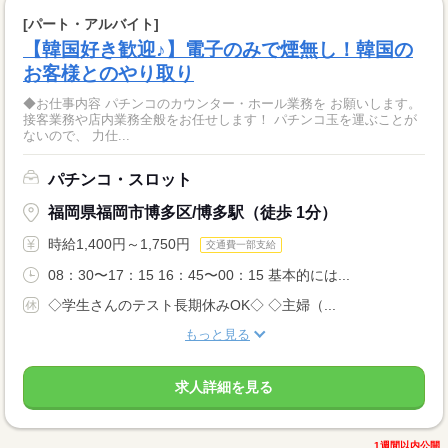
[パート・アルバイト]
【韓国好き歓迎♪】電子のみで煙無し！韓国の
お客様とのやり取り
◆お仕事内容 パチンコのカウンター・ホール業務を お願いします。
接客業務や店内業務全般をお任せします！ パチンコ玉を運ぶことが
ないので、 力仕...
パチンコ・スロット
福岡県福岡市博多区/博多駅（徒歩 1分）
時給1,400円～1,750円
交通費一部支給
08：30〜17：15 16：45〜00：15 基本的には...
◇学生さんのテスト長期休みOK◇ ◇主婦（...
もっと見る
求人詳細を見る
1週間以内公開