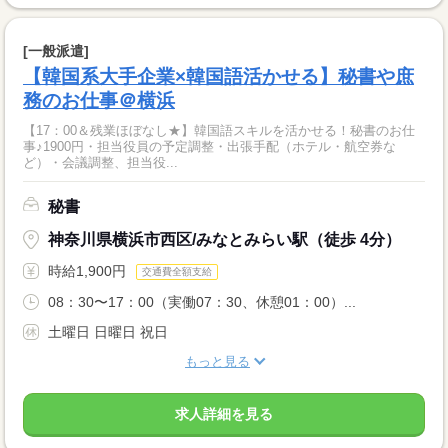
[一般派遣]
【韓国系大手企業×韓国語活かせる】秘書や庶
務のお仕事＠横浜
【17：00＆残業ほぼなし★】韓国語スキルを活かせる！秘書のお仕
事♪1900円・担当役員の予定調整・出張手配（ホテル・航空券な
ど）・会議調整、担当役...
秘書
神奈川県横浜市西区/みなとみらい駅（徒歩 4分）
時給1,900円
交通費全額支給
08：30〜17：00（実働07：30、休憩01：00）...
土曜日 日曜日 祝日
もっと見る
求人詳細を見る