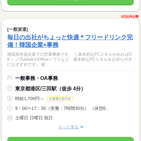
3日以内公開
[一般派遣]
毎日の出社がちょっと快適＊フリードリンク完
備！韓国企業×事務
韓国系外資企業での営業事務です。 ＼基本的なPCスキルがあればO
K！ ／OutlookやOfficeソフトなど、基本的なPCスキルをお持ちの方
におすすめです。 顧...
一般事務・OA事務
東京都港区/三田駅（徒歩 4分）
時給1,700円～
交通費全額支給
9：00〜17：30（実働：7時間30分） （休憩6...
土曜日 日曜日 祝日
もっと見る