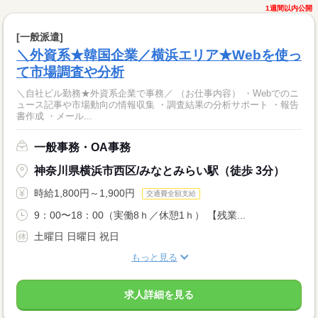
1週間以内公開
[一般派遣]
＼外資系★韓国企業／横浜エリア★Webを使っ
て市場調査や分析
＼自社ビル勤務★外資系企業で事務／ （お仕事内容） ・Webでのニ
ュース記事や市場動向の情報収集 ・調査結果の分析サポート ・報告
書作成 ・メール...
一般事務・OA事務
神奈川県横浜市西区/みなとみらい駅（徒歩 3分）
時給1,800円～1,900円
交通費全額支給
9：00〜18：00（実働8ｈ／休憩1ｈ） 【残業...
土曜日 日曜日 祝日
もっと見る
求人詳細を見る