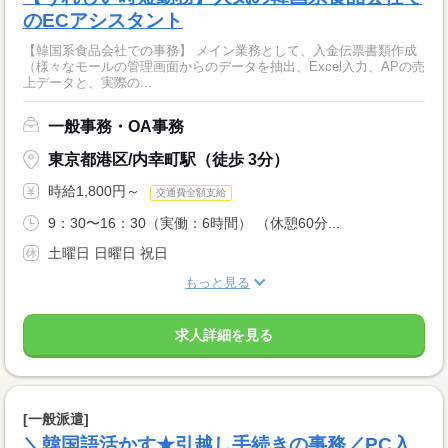
のECアシスタント
【韓国系食品会社での事務】 メイン業務として、入金伝票書類作成
（様々なモールの管理画面からのデータを抽出、Excel入力、APの売
上データと、実際の...
一般事務・OA事務
東京都港区/内幸町駅（徒歩 3分）
時給1,800円～
交通費全額支給
9：30〜16：30（実働：6時間） （休憩60分...
土曜日 日曜日 祝日
もっと見る
求人詳細を見る
[一般派遣]
＼韓国語活かす★引越し手続きの事務／PC入