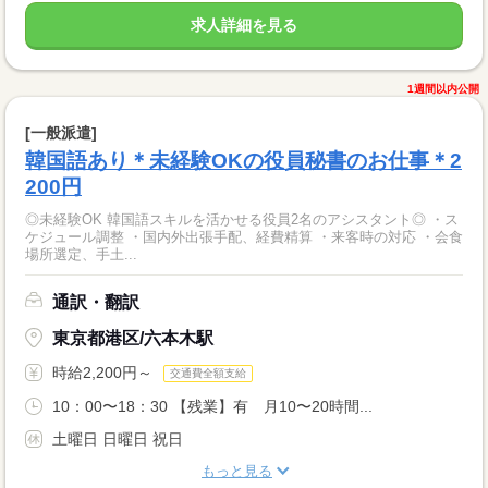
求人詳細を見る
1週間以内公開
[一般派遣]
韓国語あり＊未経験OKの役員秘書のお仕事＊2
200円
◎未経験OK 韓国語スキルを活かせる役員2名のアシスタント◎ ・ス
ケジュール調整 ・国内外出張手配、経費精算 ・来客時の対応 ・会食
場所選定、手土...
通訳・翻訳
東京都港区/六本木駅
時給2,200円～
交通費全額支給
10：00〜18：30 【残業】有 月10〜20時間...
土曜日 日曜日 祝日
もっと見る