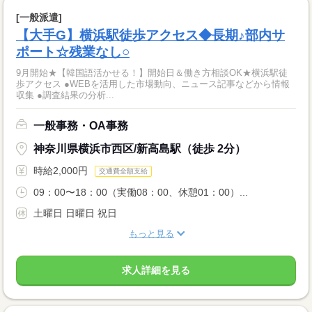
[一般派遣]
【大手G】横浜駅徒歩アクセス◆長期♪部内サ
ポート☆残業なし○
9月開始★【韓国語活かせる！】開始日＆働き方相談OK★横浜駅徒
歩アクセス ●WEBを活用した市場動向、ニュース記事などから情報
収集 ●調査結果の分析...
一般事務・OA事務
神奈川県横浜市西区/新高島駅（徒歩 2分）
時給2,000円
交通費全額支給
09：00〜18：00（実働08：00、休憩01：00）...
土曜日 日曜日 祝日
もっと見る
求人詳細を見る