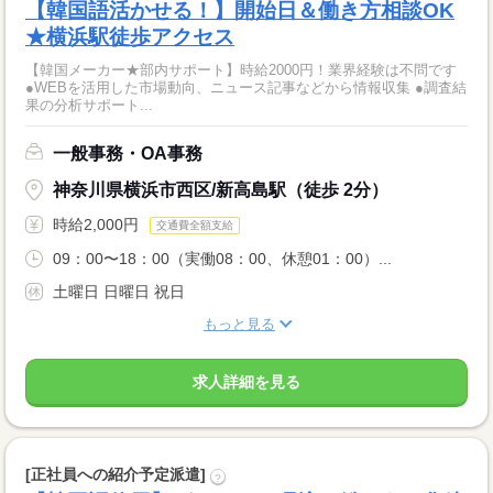
【韓国語活かせる！】開始日＆働き方相談OK
★横浜駅徒歩アクセス
【韓国メーカー★部内サポート】時給2000円！業界経験は不問です
●WEBを活用した市場動向、ニュース記事などから情報収集 ●調査結
果の分析サポート...
一般事務・OA事務
神奈川県横浜市西区/新高島駅（徒歩 2分）
時給2,000円
交通費全額支給
09：00〜18：00（実働08：00、休憩01：00）...
土曜日 日曜日 祝日
もっと見る
求人詳細を見る
[正社員への紹介予定派遣]
?