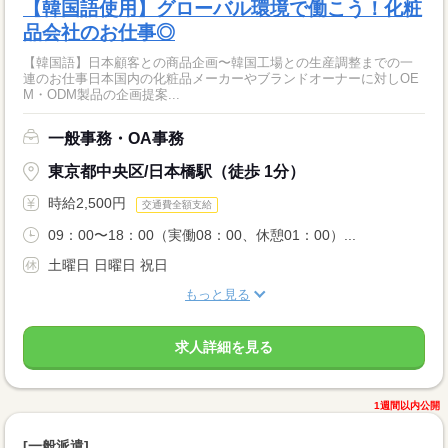
【韓国語使用】グローバル環境で働こう！化粧
品会社のお仕事◎
【韓国語】日本顧客との商品企画〜韓国工場との生産調整までの一
連のお仕事日本国内の化粧品メーカーやブランドオーナーに対しOE
M・ODM製品の企画提案...
一般事務・OA事務
東京都中央区/日本橋駅（徒歩 1分）
時給2,500円
交通費全額支給
09：00〜18：00（実働08：00、休憩01：00）...
土曜日 日曜日 祝日
もっと見る
求人詳細を見る
1週間以内公開
[一般派遣]