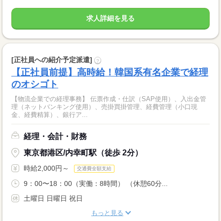
求人詳細を見る
[正社員への紹介予定派遣]
?
【正社員前提】高時給！韓国系有名企業で経理
のオシゴト
【物流企業での経理事務】 伝票作成・仕訳（SAP使用）、入出金管
理（ネットバンキング使用）、売掛買掛管理、経費管理（小口現
金、経費精算）、銀行ア...
経理・会計・財務
東京都港区/内幸町駅（徒歩 2分）
時給2,000円～
交通費全額支給
9：00〜18：00（実働：8時間） （休憩60分...
土曜日 日曜日 祝日
もっと見る