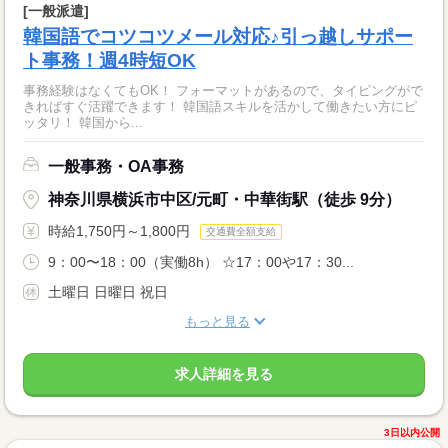
[一般派遣]
韓国語でコツコツメール対応♪引っ越しサポー
ト事務！週4時短OK
事務経験はなくてもOK！ フォーマットがあるので、タイピングがで
きればすぐ活躍できます！ 韓国語スキルを活かして働きたい方にピ
ッタリ！ 韓国から...
一般事務・OA事務
神奈川県横浜市中区/元町・中華街駅（徒歩 9分）
時給1,750円～1,800円
交通費全額支給
9：00〜18：00（実働8h） ☆17：00や17：30...
土曜日 日曜日 祝日
もっと見る
求人詳細を見る
3日以内公開