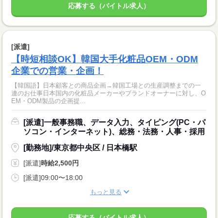
応募する（バイトル求人）
[派遣]
【時短相談OK】韓国大手化粧品OEM・ODM
企業での営業・企画！
【韓国語】日本顧客との商品企画→韓国工場との生産調整までの一
連のお仕事日本国内の化粧品メーカーやブランドオーナーに対し、O
EM・ODM製品の企画提...
[派遣]一般事務職、データ入力、タイピング(PC・パ
ソコン・インターネット)、総務・法務・人事・採用
[勤務地]/東京都中央区 / 日本橋駅
[派遣]
時給2,500円
[派遣]09:00〜18:00
もっと見る
応募する（バイトル求人）