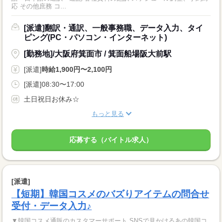
応 その他庶務 コ...
[派遣]翻訳・通訳、一般事務職、データ入力、タイ
ピング(PC・パソコン・インターネット)
[勤務地]/大阪府箕面市 / 箕面船場阪大前駅
[派遣]
時給1,900円〜2,100円
[派遣]08:30〜17:00
土日祝日お休み☆
もっと見る
応募する（バイトル求人）
[派遣]
【短期】韓国コスメのバズりアイテムの問合せ
受付・データ入力♪
▼韓国コスメ通販のカスタマーサポート SNSで見かけるあの韓国コ