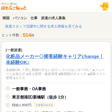
韓国 パソコン 仕事 派遣の求人募集
派遣スタッフ活躍中に関する求人情報を見てみる
514
ヒット件数：
件
[一般派遣]
化粧品メーカー◇接客経験キャリアchange！
未経験OK♪
未経験OK♪＊同じ業務の方もいる◎＼コールセンターSV／ ●メンバ
ーへお知らせ ●売上管理・進捗管理 ●帳票類のチェック ●顧客リスト
管理 ●エスカ...
一般事務・OA事務
東京都港区/新橋駅（徒歩 1分）
時給1,800円
交通費全額支給