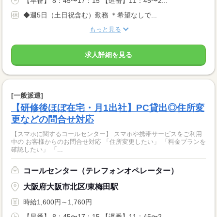
【早番】 8：45〜17：15 【遅番】11：45〜2...
◆週5日（土日祝含む）勤務 ＊希望なしで...
もっと見る
求人詳細を見る
[一般派遣]
【研修後ほぼ在宅・月1出社】PC貸出◎住所変
更などの問合せ対応
【スマホに関するコールセンター】 スマホや携帯サービスをご利用
中の お客様からのお問合せ対応 「住所変更したい」 「料金プランを
確認したい」 「...
コールセンター（テレフォンオペレーター）
大阪府大阪市北区/東梅田駅
時給1,600円～1,760円
【早番】 8：45〜17：15 【遅番】11：45〜2...