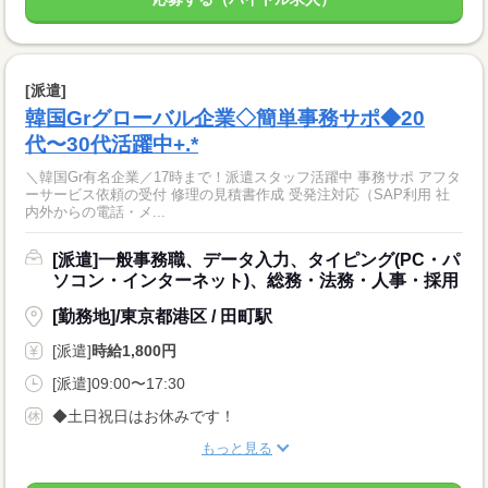
[派遣]
韓国Grグローバル企業◇簡単事務サポ◆20
代〜30代活躍中+.*
＼韓国Gr有名企業／17時まで！派遣スタッフ活躍中 事務サポ アフタ
ーサービス依頼の受付 修理の見積書作成 受発注対応（SAP利用 社
内外からの電話・メ...
[派遣]一般事務職、データ入力、タイピング(PC・パ
ソコン・インターネット)、総務・法務・人事・採用
[勤務地]/東京都港区 / 田町駅
[派遣]
時給1,800円
[派遣]09:00〜17:30
◆土日祝日はお休みです！
もっと見る