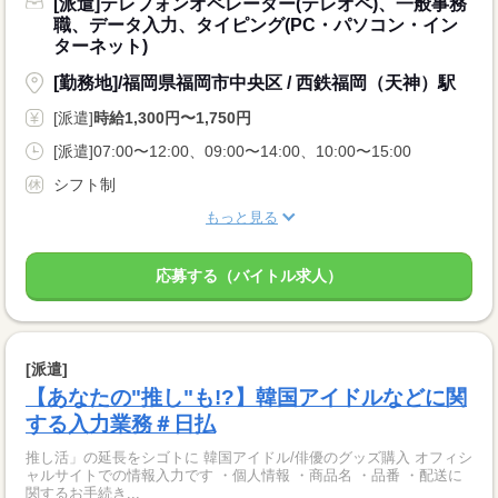
[派遣]テレフォンオペレーター(テレオペ)、一般事務
職、データ入力、タイピング(PC・パソコン・イン
ターネット)
[勤務地]/福岡県福岡市中央区 / 西鉄福岡（天神）駅
[派遣]
時給1,300円〜1,750円
[派遣]07:00〜12:00、09:00〜14:00、10:00〜15:00
シフト制
もっと見る
応募する（バイトル求人）
[派遣]
【あなたの"推し"も!?】韓国アイドルなどに関
する入力業務＃日払
推し活」の延長をシゴトに 韓国アイドル/俳優のグッズ購入 オフィシ
ャルサイトでの情報入力です ・個人情報 ・商品名 ・品番 ・配送に
関するお手続き...