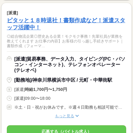
[派遣]
ピタッと１８時退社！書類作成など！派遣スタ
ッフ活躍中！
◎総合物流企業◎歴史ある企業！モクモク事務！先輩社員が業務を
教えてくれます お仕事の内容】お客様の引っ越し手続きサポート｜
書類作成（フォーマ...
[派遣]貿易事務、データ入力、タイピング(PC・パソ
コン・インターネット)、テレフォンオペレーター
(テレオペ)
[勤務地]/神奈川県横浜市中区 / 元町・中華街駅
[派遣]
時給1,700円〜1,750円
[派遣]09:00〜18:00
※土・日・祝がお休みです。※週４日勤務も相談可能です。（週5日勤務）
もっと見る
応募する（バイトル求人）