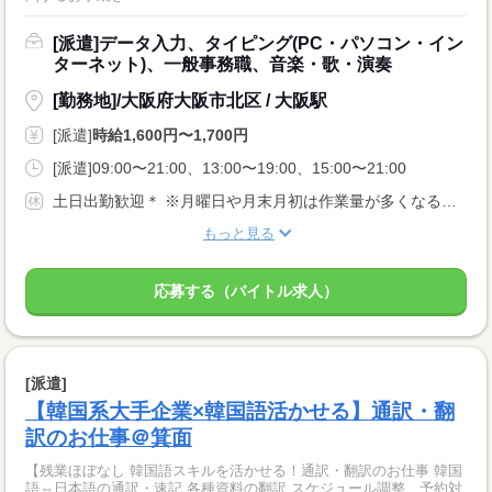
[派遣]データ入力、タイピング(PC・パソコン・イン
ターネット)、一般事務職、音楽・歌・演奏
[勤務地]/大阪府大阪市北区 / 大阪駅
[派遣]
時給1,600円〜1,700円
[派遣]09:00〜21:00、13:00〜19:00、15:00〜21:00
土日出勤歓迎＊ ※月曜日や月末月初は作業量が多くなるため、出勤をお願いする場合がございます。 ◎シフト提出後変更は原則禁止。 ◎GW、お盆、年末年始稼動あり。 シフト提出：毎月20日
もっと見る
応募する（バイトル求人）
[派遣]
【韓国系大手企業×韓国語活かせる】通訳・翻
訳のお仕事＠箕面
【残業ほぼなし 韓国語スキルを活かせる！通訳・翻訳のお仕事 韓国
語⇔日本語の通訳・速記 各種資料の翻訳 スケジュール調整、予約対