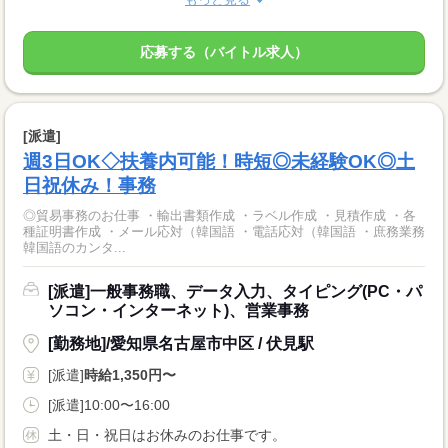
応募する（バイトル求人）
[派遣]
週3日OK◇扶養内可能！時短◎未経験OK◎土
日祝休み！事務
◎貿易事務のお仕事 ・輸出書類作成 ・ラベル作成 ・見積作成 ・各
種証明書作成 ・メール応対（韓国語 ・電話応対（韓国語 ・庶務業務
韓国語のカンタ...
[派遣]一般事務職、データ入力、タイピング(PC・パ
ソコン・インターネット)、営業事務
[勤務地]/愛知県名古屋市中区 / 伏見駅
[派遣]
時給1,350円〜
[派遣]10:00〜16:00
土・日・祝日はお休みのお仕事です。