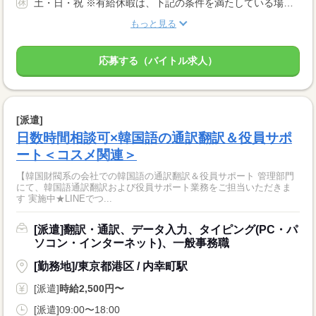
土・日・祝 ※有給休暇は、下記の条件を満たしている場合、付与されます。 ・6ヶ月間継続勤務していること ・上記期間中、全労働日の8割以上出勤していること
もっと見る
応募する（バイトル求人）
[派遣]
日数時間相談可×韓国語の通訳翻訳＆役員サポ
ート＜コスメ関連＞
【韓国財閥系の会社での韓国語の通訳翻訳＆役員サポート 管理部門
にて、韓国語通訳翻訳および役員サポート業務をご担当いただきま
す 実施中★LINEでつ...
[派遣]翻訳・通訳、データ入力、タイピング(PC・パ
ソコン・インターネット)、一般事務職
[勤務地]/東京都港区 / 内幸町駅
[派遣]
時給2,500円〜
[派遣]09:00〜18:00