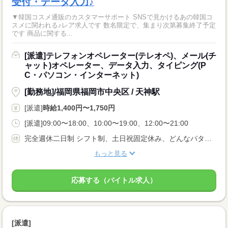
受付・データ入力♪
▼韓国コスメ通販のカスタマーサポート SNSで見かけるあの韓国コ
スメに関われる♪レア求人です 数名限定で、集まり次第募集終了予定
です 商品に関する...
[派遣]テレフォンオペレーター(テレオペ)、メール(チ
ャット)オペレーター、データ入力、タイピング(P
C・パソコン・インターネット)
[勤務地]/福岡県福岡市中央区 / 天神駅
[派遣]
時給1,400円〜1,750円
[派遣]09:00〜18:00、10:00〜19:00、12:00〜21:00
完全週休二日制 シフト制、土日祝固定休み、どんなパターンでも相談OKです！
もっと見る
応募する（バイトル求人）
[派遣]