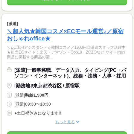
[派遣]
＼超人気★韓国コスメ×ECモール運営♪／原宿
おしゃれoffice★
＼EC運用アシスタント☆韓国コスメ／1900円◎派遣スタッフ活躍中
★担当ECサイト：楽天・アマゾン・Qoo10・ZOZOなど サイト内の
商品に掲載する商品の画...
[派遣]一般事務職、データ入力、タイピング(PC・パ
ソコン・インターネット)、総務・法務・人事・採用
[勤務地]/東京都渋谷区 / 原宿駅
[派遣]
時給1,900円
[派遣]09:30〜18:30
●土日祝休みになります!!
もっと見る