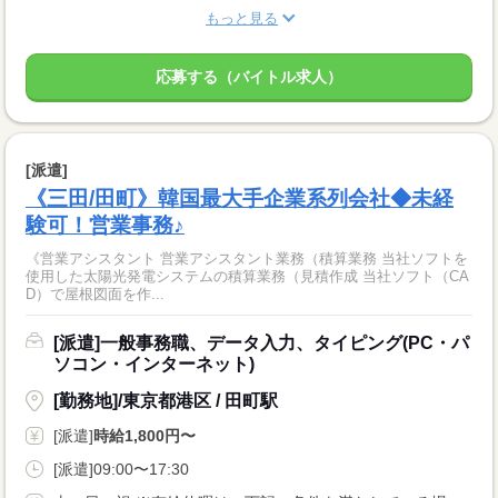
もっと見る
応募する（バイトル求人）
[派遣]
《三田/田町》韓国最大手企業系列会社◆未経
験可！営業事務♪
《営業アシスタント 営業アシスタント業務（積算業務 当社ソフトを
使用した太陽光発電システムの積算業務（見積作成 当社ソフト（CA
D）で屋根図面を作...
[派遣]一般事務職、データ入力、タイピング(PC・パ
ソコン・インターネット)
[勤務地]/東京都港区 / 田町駅
[派遣]
時給1,800円〜
[派遣]09:00〜17:30