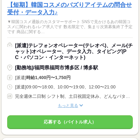
【短期】韓国コスメのバズりアイテムの問合せ
受付・データ入力♪
▼韓国コスメ通販のカスタマーサポート SNSで見かけるあの韓国コ
スメに関われる♪レア求人です 数名限定で、集まり次第募集終了予定
です 商品に関する...
[派遣]テレフォンオペレーター(テレオペ)、メール(チ
ャット)オペレーター、データ入力、タイピング(P
C・パソコン・インターネット)
[勤務地]/福岡県福岡市博多区 / 博多駅
[派遣]
時給1,400円〜1,750円
[派遣]09:00〜18:00、10:00〜19:00、12:00〜21:00
完全週休二日制 シフト制、土日祝固定休み、どんなパターンでも相談OKです！
もっと見る
応募する（バイトル求人）