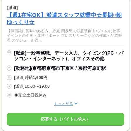
[派遣]
【週1在宅OK】派遣スタッフ就業中☆長期○朝
ゆっくり☆
【韓国語に興味のある方、必見 四条烏丸◎服装自由♪ジムのお仕事
イベントの企画・運営サポート プレスリリースなどの作成・品質管
理 スケジュール管...
[派遣]一般事務職、データ入力、タイピング(PC・パ
ソコン・インターネット)、オフィスその他
[勤務地]/京都府京都市下京区 / 京都河原町駅
[派遣]
時給1,600円
[派遣]10:00〜19:00
◆完全土日祝休み
もっと見る
応募する（バイトル求人）