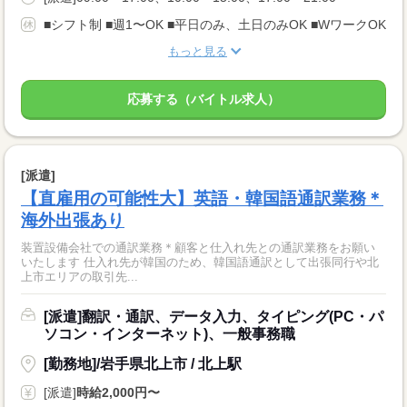
■シフト制 ■週1〜OK ■平日のみ、土日のみOK ■WワークOK
もっと見る
応募する（バイトル求人）
[派遣]
【直雇用の可能性大】英語・韓国語通訳業務＊
海外出張あり
装置設備会社での通訳業務＊顧客と仕入れ先との通訳業務をお願い
いたします 仕入れ先が韓国のため、韓国語通訳として出張同行や北
上市エリアの取引先...
[派遣]翻訳・通訳、データ入力、タイピング(PC・パ
ソコン・インターネット)、一般事務職
[勤務地]/岩手県北上市 / 北上駅
[派遣]
時給2,000円〜