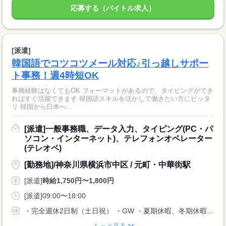
応募する（バイトル求人）
[派遣]
韓国語でコツコツメール対応♪引っ越しサポー
ト事務！週4時短OK
事務経験はなくてもOK フォーマットがあるので、タイピングができ
ればすぐ活躍できます 韓国語スキルを活かして働きたい方にピッタ
リ 韓国から日本へ...
[派遣]一般事務職、データ入力、タイピング(PC・パ
ソコン・インターネット)、テレフォンオペレーター
(テレオペ)
[勤務地]/神奈川県横浜市中区 / 元町・中華街駅
[派遣]
時給1,750円〜1,800円
[派遣]09:00〜18:00
・完全週休2日制（土日祝） ・GW ・夏期休暇、冬期休暇（有給消化率98%）
もっと見る