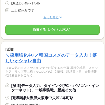
[派遣]08:45〜17:45
土日祝休みです
もっと見る
応募する（バイトル求人）
[派遣]
＼採用強化中♪／韓国コスメのデータ入力！嬉
しいオシャレ自由
＜大人気のコスメやスキンケアに関するお仕事 基礎化粧品、スキン
ケア、リップ等…様々なコスメの注文情報、請求書内容、会員情報
の諸変更をおこなう...
[派遣]データ入力、タイピング(PC・パソコン・イン
ターネット)、一般事務職、販売その他
[勤務地]/大阪府大阪市中央区 / 本町駅