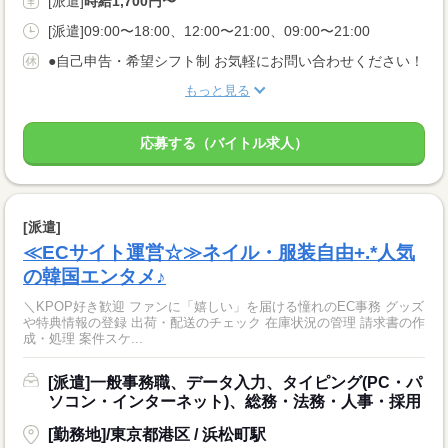
[派遣]
時給1,700円〜
[派遣]09:00〜18:00、12:00〜21:00、09:00〜21:00
●自己申告・希望シフト制 お気軽にお問い合わせください！
もっと見る
応募する（バイトル求人）
[派遣]
≪ECサイト運営☆≫ネイル・服装自由+.*人気
の韓国エンタメ♪
＼KPOP好き歓迎 ファンに「嬉しい」を届ける憧れのEC事務 グッズ
や特典情報の登録 出荷・配送のチェック 在庫状況の管理 請求書の作
成・処理 案件スケ...
[派遣]一般事務職、データ入力、タイピング(PC・パ
ソコン・インターネット)、総務・法務・人事・採用
[勤務地]/東京都港区 / 浜松町駅