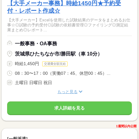
【大手メーカー事務】時給1450円★予約受
付・レポート作成☆
【大手メーカー】Excelを使用した試験結果のデータをまとめるお仕
事☆◎試験の予約受付◎試験の依頼書管理◎ファイリング◎測定結
果まとめ◎レポート...
一般事務・OA事務
茨城県ひたちなか市/勝田駅（車 10分）
時給1,450円
交通費全額支給
08：30〜17：00（実働07：45、休憩00：45）...
土曜日 日曜日 祝日
もっと見る
求人詳細を見る
1週間以内公開
[一般派遣]