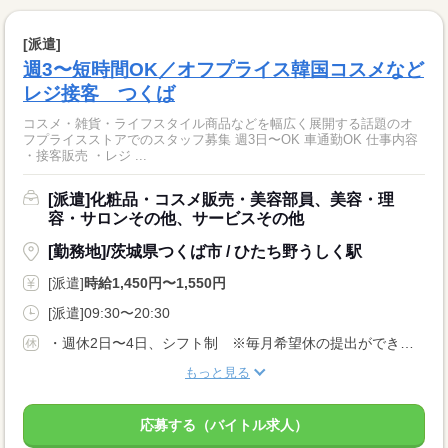
[派遣]
週3〜短時間OK／オフプライス韓国コスメなど
レジ接客 つくば
コスメ・雑貨・ライフスタイル商品などを幅広く展開する話題のオ
フプライスストアでのスタッフ募集 週3日〜OK 車通勤OK 仕事内容
・接客販売 ・レジ ...
[派遣]化粧品・コスメ販売・美容部員、美容・理
容・サロンその他、サービスその他
[勤務地]/茨城県つくば市 / ひたち野うしく駅
[派遣]
時給1,450円〜1,550円
[派遣]09:30〜20:30
・週休2日〜4日、シフト制 ※毎月希望休の提出ができます
もっと見る
応募する（バイトル求人）