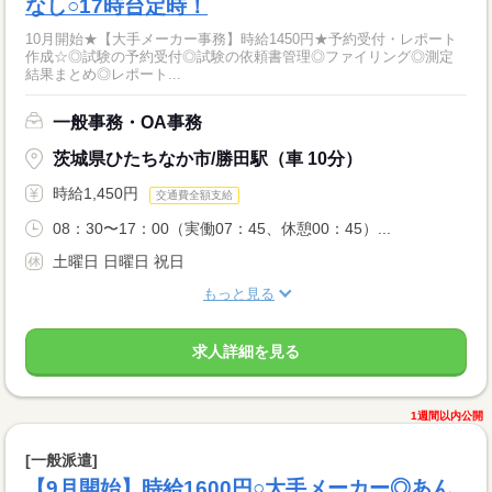
なし○17時台定時！
10月開始★【大手メーカー事務】時給1450円★予約受付・レポート
作成☆◎試験の予約受付◎試験の依頼書管理◎ファイリング◎測定
結果まとめ◎レポート...
一般事務・OA事務
茨城県ひたちなか市/勝田駅（車 10分）
時給1,450円
交通費全額支給
08：30〜17：00（実働07：45、休憩00：45）...
土曜日 日曜日 祝日
もっと見る
求人詳細を見る
1週間以内公開
[一般派遣]
【9月開始】時給1600円○大手メーカー◎あん