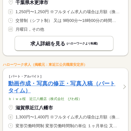
千葉県木更津市
1,250円〜1,250円 ※フルタイム求人の場合は月額（換算額）、パート求人の場合は時間額を表示しています。
交替制（シフト制） 又は 9時00分〜18時00分の時間の間の6時間以上 就業時間に関する特記事項 勤務時間応相談
月曜日，その他
求人詳細を見る
(ハローワークより転載)
ハローワーク求人（掲載元：東近江公共職業安定所）
パート・アルバイト
動画作成・写真の修正・写真入稿（パート
タイム）
ｂｉｗａ桜 近江八幡店（株式会社 びわ桜）
滋賀県近江八幡市
1,300円〜1,400円 ※フルタイム求人の場合は月額（換算額）、パート求人の場合は時間額を表示しています。
変形労働時間制 変形労働時間制の単位 １ヶ月単位 又は 10時00分〜19時00分の時間の間の6時間 就業時間に関する特記事項 在宅等の就業条件は要相談 <BR> ＊仕事の出来高制による給与支払いも相談可