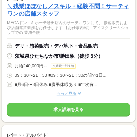
＼残業ほぼなし／スキル・経験不問！サーティ
ワンの店舗スタッフ
MEGAドン・キホーテ勝田店内のサーティワンにて、 接客販売およ
び店舗運営業務をお任せします 【お仕事内容】 アイスクリームショ
ップでの 業務全般 ...
デリ・惣菜販売・デパ地下・食品販売
茨城県ひたちなか市/勝田駅（徒歩 5分）
月給240,000円～
交通費一部支給
09：30〜21：30 ■09：30〜21：30の間で1日...
■月6日〜8日休み ■慶弔休暇あり ■年次有...
もっと見る
求人詳細を見る
[パート・アルバイト]