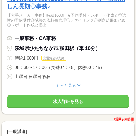
しん長期◇事務♪
【大手メーカー事務】時給1600円★予約受付・レポート作成☆◎試
験の予約受付◎試験の依頼書管理◎ファイリング◎測定結果まとめ
◎レポート作成と提出...
一般事務・OA事務
茨城県ひたちなか市/勝田駅（車 10分）
時給1,600円
交通費全額支給
08：30〜17：00（実働07：45、休憩00：45）...
土曜日 日曜日 祝日
もっと見る
求人詳細を見る
1週間以内公開
[一般派遣]