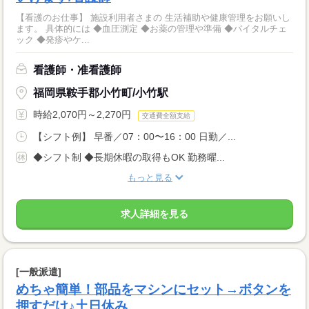
【看護のお仕事】 施設利用者さまの 生活補助や健康管理をお願いし
ます。 具体的には ◆血圧測定 ◆お薬の管理や準備 ◆バイタルチェ
ック ◆発疹やケ...
看護師・准看護師
福岡県鞍手郡小竹町/小竹駅
時給2,070円～2,270円
交通費全額支給
【シフト例】 早番／07：00〜16：00 日勤／...
◆シフト制 ◆長期休暇の取得もOK 勤務曜...
もっと見る
求人詳細を見る
[一般派遣]
めちゃ簡単！部品をマシンにセット→ボタンを
押すだけ♪土日休み