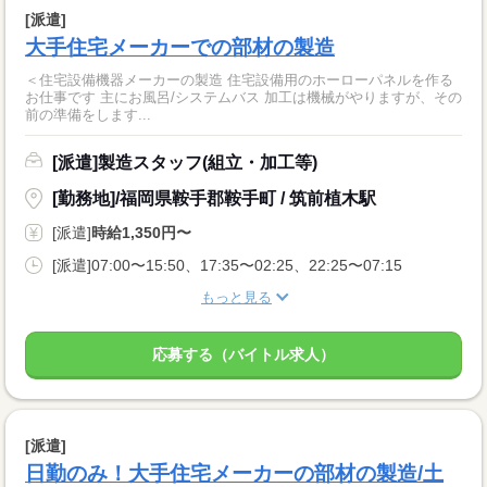
[派遣]
大手住宅メーカーでの部材の製造
＜住宅設備機器メーカーの製造 住宅設備用のホーローパネルを作る
お仕事です 主にお風呂/システムバス 加工は機械がやりますが、その
前の準備をします...
[派遣]製造スタッフ(組立・加工等)
[勤務地]/福岡県鞍手郡鞍手町 / 筑前植木駅
[派遣]
時給1,350円〜
[派遣]07:00〜15:50、17:35〜02:25、22:25〜07:15
もっと見る
応募する（バイトル求人）
[派遣]
日勤のみ！大手住宅メーカーの部材の製造/土