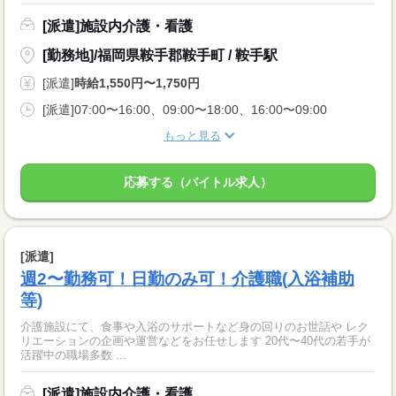
[派遣]施設内介護・看護
[勤務地]/福岡県鞍手郡鞍手町 / 鞍手駅
[派遣]
時給1,550円〜1,750円
[派遣]07:00〜16:00、09:00〜18:00、16:00〜09:00
もっと見る
応募する（バイトル求人）
[派遣]
週2〜勤務可！日勤のみ可！介護職(入浴補助
等)
介護施設にて、食事や入浴のサポートなど身の回りのお世話や レク
リエーションの企画や運営などをお任せします 20代〜40代の若手が
活躍中の職場多数 ...
[派遣]施設内介護・看護