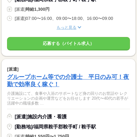
[派遣]
時給1,300円
[派遣]07:00〜16:00、09:00〜18:00、16:00〜09:00
もっと見る
応募する（バイトル求人）
[派遣]
グループホーム等での介護士 平日のみ可！夜
勤で効率良く稼ぐ！
介護施設にて、食事や入浴のサポートなど身の回りのお世話や レク
リエーションの企画や運営などをお任せします 20代〜40代の若手が
活躍中の職場多数 ...
[派遣]施設内介護・看護
[勤務地]/福岡県鞍手郡鞍手町 / 鞍手駅
[派遣]
時給1,550円〜1,750円