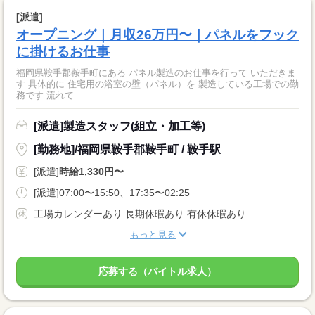
[派遣]
オープニング｜月収26万円〜｜パネルをフック
に掛けるお仕事
福岡県鞍手郡鞍手町にある パネル製造のお仕事を行って いただきま
す 具体的に 住宅用の浴室の壁（パネル）を 製造している工場での勤
務です 流れて...
[派遣]製造スタッフ(組立・加工等)
[勤務地]/福岡県鞍手郡鞍手町 / 鞍手駅
[派遣]
時給1,330円〜
[派遣]07:00〜15:50、17:35〜02:25
工場カレンダーあり 長期休暇あり 有休休暇あり
もっと見る
応募する（バイトル求人）