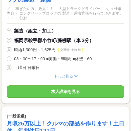
／ 稼ぎたい方、必見！！ 大型トラックドライバー！ ＼ ＜仕事
内容＞ コンクリートブロックの 製造・運搬業務を行って頂きます。
・・・ ◎お...
製造（組立・加工）
福岡県鞍手郡小竹町/藤棚駅（車 3分）
時給1,300円～1,625円
交通費一部支給
08：00〜17：00 ■実働：8時間 ■休憩：60...
土曜日 日曜日
もっと見る
求人詳細を見る
[一般派遣]
月収25万以上！クルマの部品を作ります！土日
休 年間休日121日