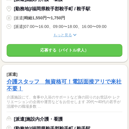
[勤務地]/福岡県鞍手郡鞍手町 / 鞍手駅
[派遣]
時給1,550円〜1,750円
[派遣]07:00〜16:00、09:00〜18:00、16:00〜09:00
もっと見る
応募する（バイトル求人）
[派遣]
介護スタッフ 無資格可！電話面接アリで来社
不要！
介護施設にて、食事や入浴のサポートなど身の回りのお世話や レク
リエーションの企画や運営などをお任せします 20代〜40代の若手が
活躍中の職場多数 ...
[派遣]施設内介護・看護
[勤務地]/福岡県鞍手郡鞍手町 / 鞍手駅