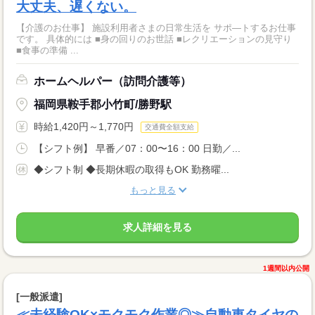
大丈夫、遅くない。
【介護のお仕事】 施設利用者さまの日常生活を サポ―トするお仕事
です。 具体的には ■身の回りのお世話 ■レクリエーションの見守り
■食事の準備 ...
ホームヘルパー（訪問介護等）
福岡県鞍手郡小竹町/勝野駅
時給1,420円～1,770円
交通費全額支給
【シフト例】 早番／07：00〜16：00 日勤／...
◆シフト制 ◆長期休暇の取得もOK 勤務曜...
もっと見る
求人詳細を見る
1週間以内公開
[一般派遣]
≪未経験OK×モクモク作業◎≫自動車タイヤの