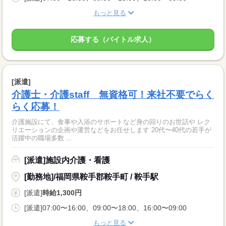
もっと見る
応募する（バイトル求人）
[派遣]
介護士・介護staff 無資格可！来社不要でらく
らく応募！
介護施設にて、食事や入浴のサポートなど身の回りのお世話や レク
リエーションの企画や運営などをお任せします 20代〜40代の若手が
活躍中の職場多数 ...
[派遣]施設内介護・看護
[勤務地]/福岡県鞍手郡鞍手町 / 鞍手駅
[派遣]
時給1,300円
[派遣]07:00〜16:00、09:00〜18:00、16:00〜09:00
もっと見る