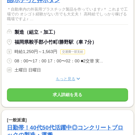
品/ポチっと押ボタン
＊自動車内の外装用プラスチック製品を作っています♪＊ これまで工
場での オシゴト経験がない方でも大丈夫！ 高時給でしっかり稼げる
職場ですよ♪ ...
製造（組立・加工）
福岡県鞍手郡小竹町/勝野駅（車 7分）
時給1,250円～1,563円
交通費一部支給
08：00〜17：00 17：00〜02：00 ■2交替 実...
土曜日 日曜日
もっと見る
求人詳細を見る
[一般派遣]
日勤帯！40代50代活躍中◎コンクリートブロ
ックの製造・運搬