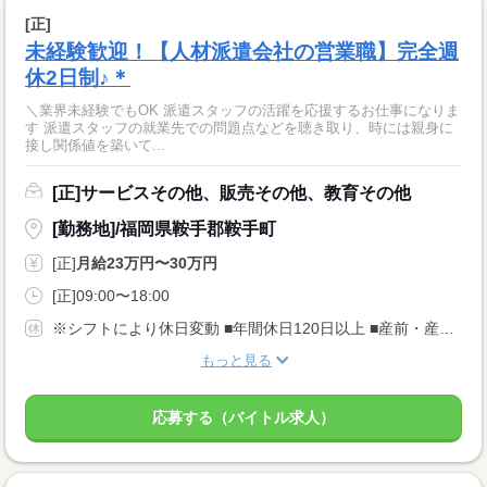
[正]
未経験歓迎！【人材派遣会社の営業職】完全週
休2日制♪＊
＼業界未経験でもOK 派遣スタッフの活躍を応援するお仕事になりま
す 派遣スタッフの就業先での問題点などを聴き取り、時には親身に
接し関係値を築いて...
[正]サービスその他、販売その他、教育その他
[勤務地]/福岡県鞍手郡鞍手町
[正]
月給23万円〜30万円
[正]09:00〜18:00
※シフトにより休日変動 ■年間休日120日以上 ■産前・産後休暇 ■育児休暇 ■リフレッシュ休暇 ■有給休暇
もっと見る
応募する（バイトル求人）