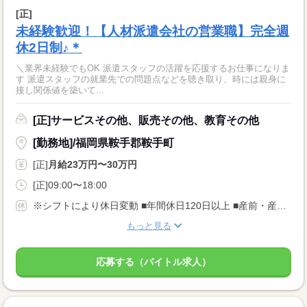
[正]
未経験歓迎！【人材派遣会社の営業職】完全週
休2日制♪＊
＼業界未経験でもOK 派遣スタッフの活躍を応援するお仕事になりま
す 派遣スタッフの就業先での問題点などを聴き取り、時には親身に
接し関係値を築いて...
[正]サービスその他、販売その他、教育その他
[勤務地]/福岡県鞍手郡鞍手町
[正]
月給23万円〜30万円
[正]09:00〜18:00
※シフトにより休日変動 ■年間休日120日以上 ■産前・産後休暇 ■育児休暇 ■リフレッシュ休暇 ■有給休暇
もっと見る
応募する（バイトル求人）