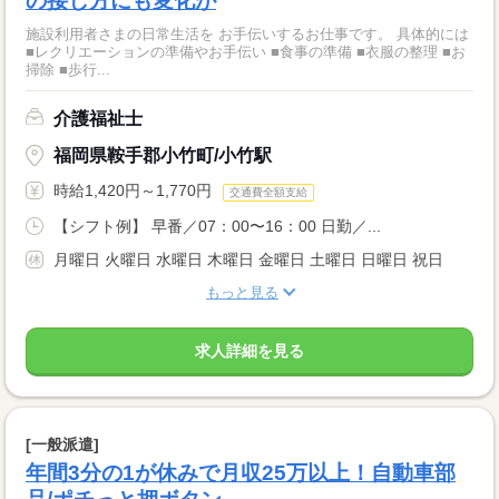
の接し方にも変化が
施設利用者さまの日常生活を お手伝いするお仕事です。 具体的には
■レクリエーションの準備やお手伝い ■食事の準備 ■衣服の整理 ■お
掃除 ■歩行...
介護福祉士
福岡県鞍手郡小竹町/小竹駅
時給1,420円～1,770円
交通費全額支給
【シフト例】 早番／07：00〜16：00 日勤／...
月曜日 火曜日 水曜日 木曜日 金曜日 土曜日 日曜日 祝日
もっと見る
求人詳細を見る
[一般派遣]
年間3分の1が休みで月収25万以上！自動車部