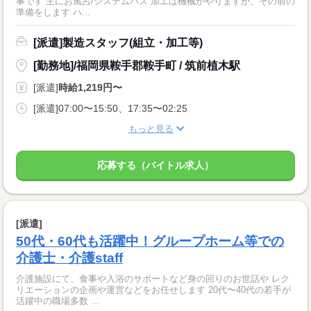
事です 主にお風呂/システムバス 加工は機械がやりますが、その前の
準備をします ハ...
[派遣]製造スタッフ(組立・加工等)
[勤務地]/福岡県鞍手郡鞍手町 / 筑前植木駅
[派遣]
時給1,219円〜
[派遣]07:00〜15:50、17:35〜02:25
もっと見る
応募する（バイトル求人）
[派遣]
50代・60代も活躍中！グループホーム等での
介護士・介護staff
介護施設にて、食事や入浴のサポートなど身の回りのお世話や レク
リエーションの企画や運営などをお任せします 20代〜40代の若手が
活躍中の職場多数 ...