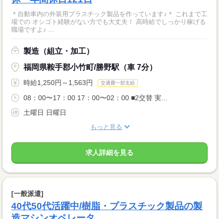
＊自動車内の外装用プラスチック製品を作っています♪＊ これまで工
場での オシゴト経験がない方でも大丈夫！ 高時給でしっかり稼げる
職場ですよ♪ ...
製造（組立・加工）
福岡県鞍手郡小竹町/勝野駅（車 7分）
時給1,250円～1,563円
交通費一部支給
08：00〜17：00 17：00〜02：00 ■2交替 実...
土曜日 日曜日
もっと見る
求人詳細を見る
[一般派遣]
40代50代活躍中/樹脂・プラスチック製品の製
造マシンオペレータ