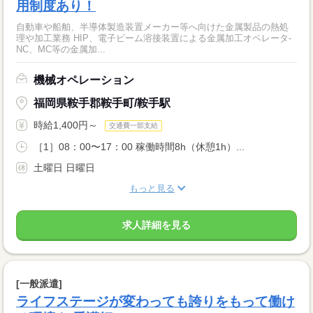
用制度あり！
自動車や船舶、半導体製造装置メーカー等へ向けた金属製品の熱処
理や加工業務 HIP、電子ビーム溶接装置による金属加工オペレータ‐
NC、MC等の金属加...
機械オペレーション
福岡県鞍手郡鞍手町/鞍手駅
時給1,400円～
交通費一部支給
［1］08：00〜17：00 稼働時間8h（休憩1h）...
土曜日 日曜日
もっと見る
求人詳細を見る
[一般派遣]
ライフステージが変わっても誇りをもって働け