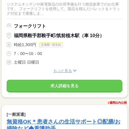
システムキッチンや家電製品の出荷準備を行う物流倉庫でのお仕事
です。 フォークリフトを使用して、製品を積んだパレットをトラッ
ク付近まで運搬しま...
フォークリフト
福岡県鞍手郡鞍手町/筑前植木駅（車 10分）
時給1,300円
交通費一部支給
7：00〜16：00
土曜日 日曜日
もっと見る
求人詳細を見る
1週間以内公開
[一般派遣]
無資格OK＊患者さんの生活サポート◎配膳/お
掃除など◆看護助手