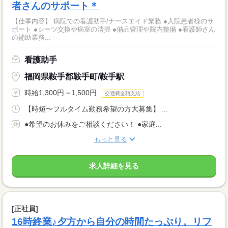
者さんのサポート＊
【仕事内容】 病院での看護助手/ナースエイド業務 ●入院患者様のサ
ポート ●シーツ交換や病室の清掃 ●備品管理や院内整備 ●看護師さん
の補助業務...
看護助手
福岡県鞍手郡鞍手町/鞍手駅
時給1,300円～1,500円
交通費全額支給
【時短〜フルタイム勤務希望の方大募集】 ...
●希望のお休みをご相談ください！ ●家庭...
もっと見る
求人詳細を見る
[正社員]
16時終業♪夕方から自分の時間たっぷり。リフ