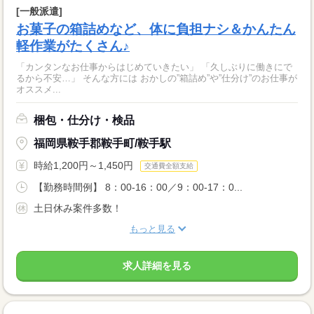
[一般派遣]
お菓子の箱詰めなど、体に負担ナシ＆かんたん
軽作業がたくさん♪
「カンタンなお仕事からはじめていきたい」 「久しぶりに働きにで
るから不安…」 そんな方には おかしの”箱詰め”や”仕分け”のお仕事が
オススメ...
梱包・仕分け・検品
福岡県鞍手郡鞍手町/鞍手駅
時給1,200円～1,450円
交通費全額支給
【勤務時間例】 8：00-16：00／9：00-17：0...
土日休み案件多数！
もっと見る
求人詳細を見る