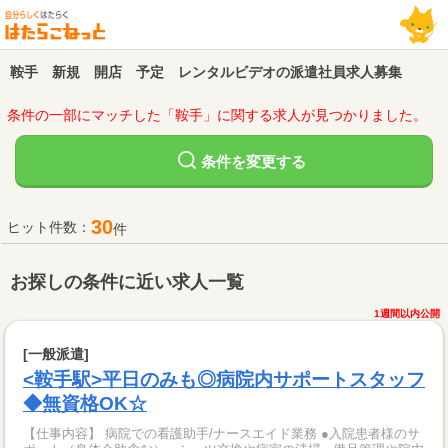
鞍手 新規 開店 予定 レンタルビデオの派遣社員求人募集
条件の一部にマッチした「鞍手」に関する求人が見つかりました。
変更する
条件を
30
ヒット件数：
件
お探しの条件に近い求人一覧
1週間以内公開
[一般派遣]
<鞍手駅>平日のみも◎病院内サポートスタッフ
◆無資格OK☆
【仕事内容】 病院での看護助手/ナースエイド業務 ●入院患者様のサ