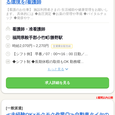
る環境を/看護師
【看護のお仕事】 施設利用者さまの 生活補助や健康管理をお願いし
ます。 具体的には ◆血圧測定 ◆お薬の管理や準備 ◆バイタルチェ
ック ◆発疹やケ...
看護師・准看護師
福岡県鞍手郡小竹町/勝野駅
時給2,070円～2,270円
交通費全額支給
【シフト例】 早番／07：00〜16：00 日勤／...
◆シフト制 ◆長期休暇の取得もOK 勤務曜...
もっと見る
求人詳細を見る
1週間以内公開
[一般派遣]
≪未経験OK×モクモク作業◎≫自動車タイヤの