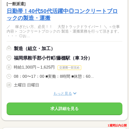
[一般派遣]
日勤帯！40代50代活躍中◎コンクリートブロ
ックの製造・運搬
／ 稼ぎたい方、必見！！ 大型トラックドライバー！ ＼ ＜仕事
内容＞ コンクリートブロックの 製造・運搬業務を行って頂きます。
・・・ ◎お...
製造（組立・加工）
福岡県鞍手郡小竹町/藤棚駅（車 3分）
時給1,300円～1,625円
交通費一部支給
08：00〜17：00 ■実働：8時間 ■休憩：60...
土曜日 日曜日
もっと見る
求人詳細を見る
1週間以内公開