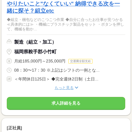
やりたいこと"なくていい" 納得できる次を一
緒に探そ？組立etc
◆組立・梱包などのこつこつ作業 ◆自分に合ったお仕事が見つかる
≪具体的には≫ ・機械にプラスチック製品をセット ・ボタンを押し
て、機械を動か...
製造（組立・加工）
福岡県鞍手郡小竹町
月給185,000円～235,000円
交通費全額支給
08：30〜17：30 ※上記はシフトの一例とな...
＜年間休日125日＞ ◆完全週休2日制（土日...
もっと見る
求人詳細を見る
[正社員]