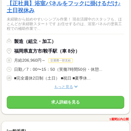
【正社員】浴室パネルをフックに掛けるだけ♪
土日祝休み
未経験から始めやすいシンプル作業！ 現在活躍中のスタッフも、ほ
とんどが未経験スタートです お任せするのは、浴室パネルの塗装工
程での補助作業で...
製造（組立・加工）
福岡県直方市/鞍手駅（車 8分）
月給206,960円～
交通費一部支給
日勤／7：00〜15：50（実働7時間50分・休憩...
■完全週休2日制（土日） ■祝日 ■夏季休...
もっと見る
求人詳細を見る
1週間以内公開