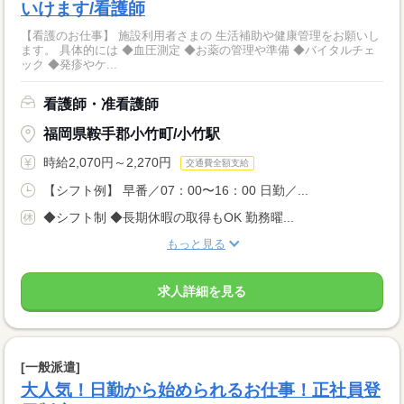
いけます/看護師
【看護のお仕事】 施設利用者さまの 生活補助や健康管理をお願いし
ます。 具体的には ◆血圧測定 ◆お薬の管理や準備 ◆バイタルチェ
ック ◆発疹やケ...
看護師・准看護師
福岡県鞍手郡小竹町/小竹駅
時給2,070円～2,270円
交通費全額支給
【シフト例】 早番／07：00〜16：00 日勤／...
◆シフト制 ◆長期休暇の取得もOK 勤務曜...
もっと見る
求人詳細を見る
[一般派遣]
大人気！日勤から始められるお仕事！正社員登