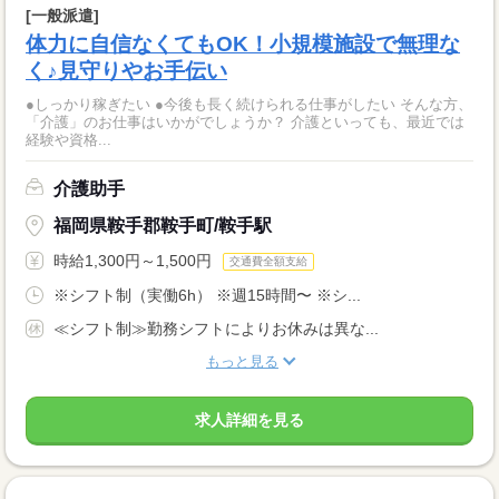
[一般派遣]
体力に自信なくてもOK！小規模施設で無理な
く♪見守りやお手伝い
●しっかり稼ぎたい ●今後も長く続けられる仕事がしたい そんな方、
「介護」のお仕事はいかがでしょうか？ 介護といっても、最近では
経験や資格...
介護助手
福岡県鞍手郡鞍手町/鞍手駅
時給1,300円～1,500円
交通費全額支給
※シフト制（実働6h） ※週15時間〜 ※シ...
≪シフト制≫勤務シフトによりお休みは異な...
もっと見る
求人詳細を見る