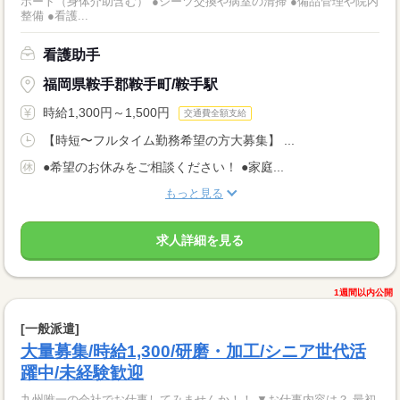
ポート（身体介助含む） ●シーツ交換や病室の清掃 ●備品管理や院内
整備 ●看護...
看護助手
福岡県鞍手郡鞍手町/鞍手駅
時給1,300円～1,500円
交通費全額支給
【時短〜フルタイム勤務希望の方大募集】 ...
●希望のお休みをご相談ください！ ●家庭...
もっと見る
求人詳細を見る
1週間以内公開
[一般派遣]
大量募集/時給1,300/研磨・加工/シニア世代活
躍中/未経験歓迎
九州唯一の会社でお仕事してみませんか！！ ▼お仕事内容は？ 最初