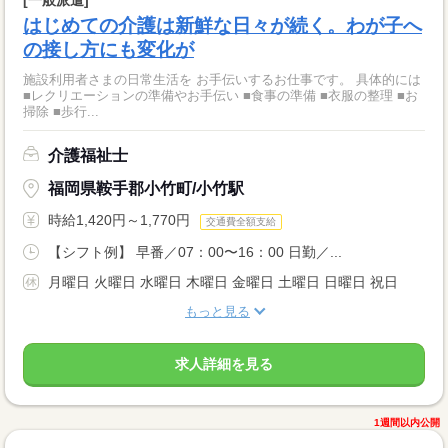
[一般派遣]
はじめての介護は新鮮な日々が続く。わが子へ
の接し方にも変化が
施設利用者さまの日常生活を お手伝いするお仕事です。 具体的には
■レクリエーションの準備やお手伝い ■食事の準備 ■衣服の整理 ■お
掃除 ■歩行...
介護福祉士
福岡県鞍手郡小竹町/小竹駅
時給1,420円～1,770円
交通費全額支給
【シフト例】 早番／07：00〜16：00 日勤／...
月曜日 火曜日 水曜日 木曜日 金曜日 土曜日 日曜日 祝日
もっと見る
求人詳細を見る
1週間以内公開