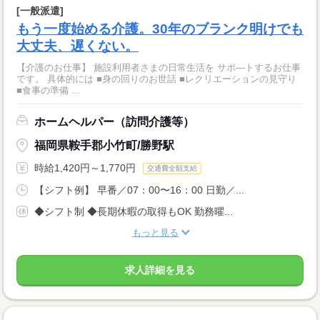
[一般派遣]
もう一度始める介護。30年のブランク明けでも
大丈夫、遅くない。
【介護のお仕事】 施設利用者さまの日常生活を サポ―トするお仕事
です。 具体的には ■身の回りのお世話 ■レクリエーションの見守り
■食事の準備 ...
ホームヘルパー（訪問介護等）
福岡県鞍手郡小竹町/勝野駅
時給1,420円～1,770円
交通費全額支給
【シフト例】 早番／07：00〜16：00 日勤／...
◆シフト制 ◆長期休暇の取得もOK 勤務曜...
もっと見る
求人詳細を見る