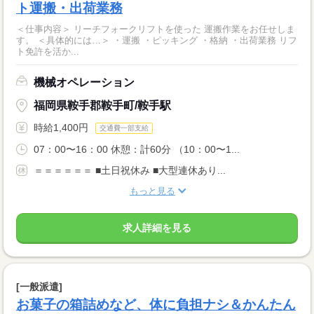
ト運搬・出荷業務
＜仕事内容＞ リーチフォークリフトを使った 運搬作業をお任せしま
す。 ＜具体的には…＞ ・運搬 ・ピッキング ・格納 ・出荷業務 リフ
ト免許を活か...
機械オペレーション
福岡県鞍手郡鞍手町/鞍手駅
時給1,400円
交通費一部支給
07：00〜16：00 休憩：計60分 （10：00〜1...
＝＝＝＝＝＝ ■土日祝休み ■大型連休あり...
もっと見る
求人詳細を見る
[一般派遣]
お菓子の箱詰めなど、体に負担ナシ＆かんたん