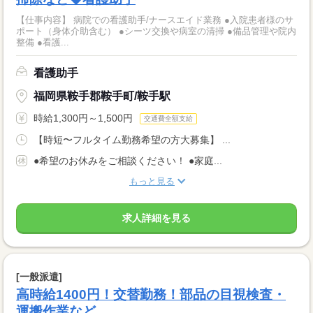
【仕事内容】 病院での看護助手/ナースエイド業務 ●入院患者様のサ
ポート（身体介助含む） ●シーツ交換や病室の清掃 ●備品管理や院内
整備 ●看護...
看護助手
福岡県鞍手郡鞍手町/鞍手駅
時給1,300円～1,500円
交通費全額支給
【時短〜フルタイム勤務希望の方大募集】 ...
●希望のお休みをご相談ください！ ●家庭...
もっと見る
求人詳細を見る
[一般派遣]
高時給1400円！交替勤務！部品の目視検査・
運搬作業など