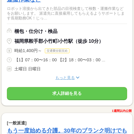
ロボット溶接から出てきた部品の目視検査して検数・運搬作業など
をお願いします。 派遣先に直接雇用してもらえるようサポートしま
す長期勤務OK！じっ...
梱包・仕分け・検品
福岡県鞍手郡小竹町/小竹駅（徒歩 10分）
時給1,400円～
交通費全額支給
【1】07：00〜16：00 【2】18：00〜03：00 ...
土曜日 日曜日
もっと見る
求人詳細を見る
1週間以内公開
[一般派遣]
もう一度始める介護。30年のブランク明けでも