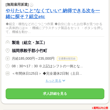
[無期雇用派遣]
?
やりたいこと"なくていい" 納得できる次を一
緒に探そ？組立etc
◆組立・梱包などのこつこつ作業 ◆自分に合ったお仕事が見つかる
≪具体的には≫ ・機械にプラスチック製品をセット ・ボタンを押し
て、機械を動か...
製造（組立・加工）
福岡県鞍手郡小竹町
月給185,000円～235,000円
交通費全額支給
08：30〜17：30 ※上記はシフトの一例とな...
＜年間休日125日＞ ◆完全週休2日制（土日...
もっと見る
求人詳細を見る
1週間以内公開