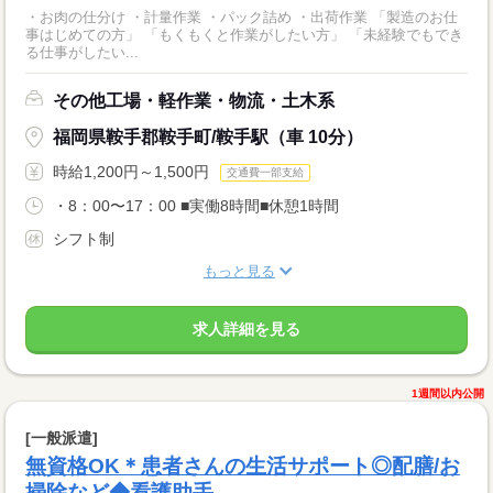
・お肉の仕分け ・計量作業 ・パック詰め ・出荷作業 「製造のお仕
事はじめての方」 「もくもくと作業がしたい方」 「未経験でもでき
る仕事がしたい...
その他工場・軽作業・物流・土木系
福岡県鞍手郡鞍手町/鞍手駅（車 10分）
時給1,200円～1,500円
交通費一部支給
・8：00〜17：00 ■実働8時間■休憩1時間
シフト制
もっと見る
求人詳細を見る
1週間以内公開
[一般派遣]
無資格OK＊患者さんの生活サポート◎配膳/お
掃除など◆看護助手