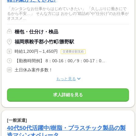
「カンタンなお仕事からはじめていきたい」 「久しぶりに働きにで
るから不安…」 そんな方には おかしの”箱詰め”や”仕分け”のお仕事が
オススメ...
梱包・仕分け・検品
福岡県鞍手郡小竹町/勝野駅
時給1,200円～1,450円
交通費全額支給
【勤務時間例】 8：00-16：00／9：00-17：0...
土日休み案件多数！
もっと見る
求人詳細を見る
[一般派遣]
40代50代活躍中/樹脂・プラスチック製品の製
造マシンオペレータ