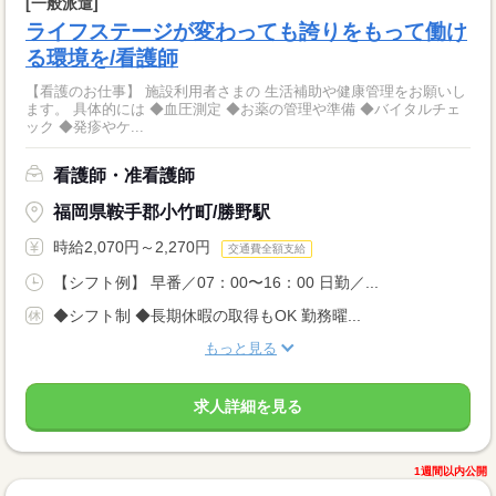
[一般派遣]
ライフステージが変わっても誇りをもって働け
る環境を/看護師
【看護のお仕事】 施設利用者さまの 生活補助や健康管理をお願いし
ます。 具体的には ◆血圧測定 ◆お薬の管理や準備 ◆バイタルチェ
ック ◆発疹やケ...
看護師・准看護師
福岡県鞍手郡小竹町/勝野駅
時給2,070円～2,270円
交通費全額支給
【シフト例】 早番／07：00〜16：00 日勤／...
◆シフト制 ◆長期休暇の取得もOK 勤務曜...
もっと見る
求人詳細を見る
1週間以内公開