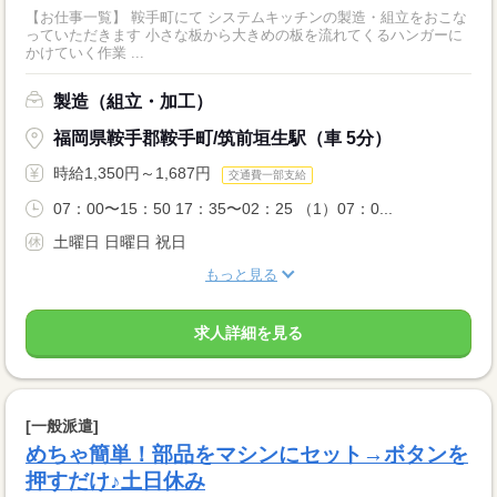
【お仕事一覧】 鞍手町にて システムキッチンの製造・組立をおこな
っていただきます 小さな板から大きめの板を流れてくるハンガーに
かけていく作業 ...
製造（組立・加工）
福岡県鞍手郡鞍手町/筑前垣生駅（車 5分）
時給1,350円～1,687円
交通費一部支給
07：00〜15：50 17：35〜02：25 （1）07：0...
土曜日 日曜日 祝日
もっと見る
求人詳細を見る
[一般派遣]
めちゃ簡単！部品をマシンにセット→ボタンを
押すだけ♪土日休み