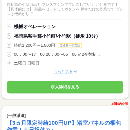
自動車の小型部品を プレスマシンでプレスしていく お仕事です！
【具体的には】 部品をセットしてボタンを 押すだけの作業です プレ
スは機械がして...
機械オペレーション
福岡県鞍手郡小竹町/小竹駅（徒歩 10分）
時給1,200円～1,500円
交通費一部支給
08：00〜17：00 20：00〜05：00 ※2交替制...
土曜日 日曜日
もっと見る
求人詳細を見る
3日以内公開
[一般派遣]
【3ヵ月限定時給100円UP】浴室パネルの梱包
作業！土日祝休み♪