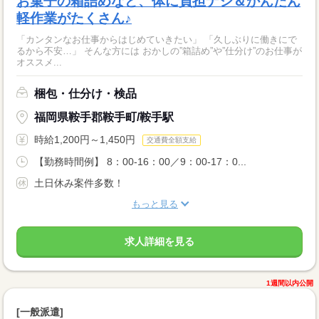
お菓子の箱詰めなど、体に負担ナシ＆かんたん
軽作業がたくさん♪
「カンタンなお仕事からはじめていきたい」 「久しぶりに働きにで
るから不安…」 そんな方には おかしの”箱詰め”や”仕分け”のお仕事が
オススメ...
梱包・仕分け・検品
福岡県鞍手郡鞍手町/鞍手駅
時給1,200円～1,450円
交通費全額支給
【勤務時間例】 8：00-16：00／9：00-17：0...
土日休み案件多数！
もっと見る
求人詳細を見る
1週間以内公開
[一般派遣]