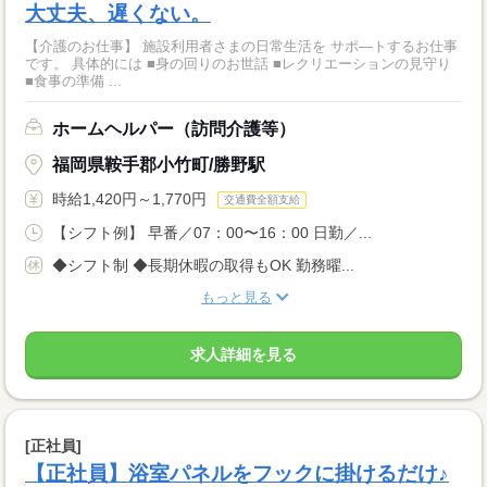
大丈夫、遅くない。
【介護のお仕事】 施設利用者さまの日常生活を サポ―トするお仕事
です。 具体的には ■身の回りのお世話 ■レクリエーションの見守り
■食事の準備 ...
ホームヘルパー（訪問介護等）
福岡県鞍手郡小竹町/勝野駅
時給1,420円～1,770円
交通費全額支給
【シフト例】 早番／07：00〜16：00 日勤／...
◆シフト制 ◆長期休暇の取得もOK 勤務曜...
もっと見る
求人詳細を見る
[正社員]
【正社員】浴室パネルをフックに掛けるだけ♪