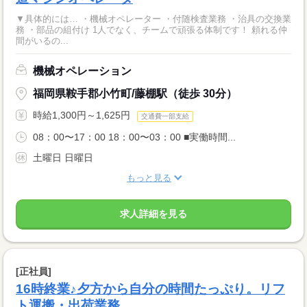
▼具体的には… ・機械オペレーター ・付随検査業務 ・治具の交換業
務 ・部品の組付け 1人でなく、チームで頑張る体制です！ 頼れる仲
間がいるの...
機械オペレーション
福岡県鞍手郡小竹町/藤棚駅（徒歩 30分）
時給1,300円～1,625円
交通費一部支給
08：00〜17：00 18：00〜03：00 ■実働時間...
土曜日 日曜日
もっと見る
求人詳細を見る
[正社員]
16時終業♪夕方から自分の時間たっぷり。リフ
ト運搬・出荷業務