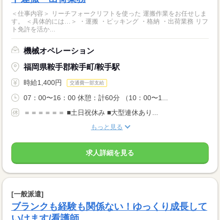
＜仕事内容＞ リーチフォークリフトを使った 運搬作業をお任せしま
す。 ＜具体的には…＞ ・運搬 ・ピッキング ・格納 ・出荷業務 リフ
ト免許を活か...
機械オペレーション
福岡県鞍手郡鞍手町/鞍手駅
時給1,400円
交通費一部支給
07：00〜16：00 休憩：計60分 （10：00〜1...
＝＝＝＝＝＝ ■土日祝休み ■大型連休あり...
もっと見る
求人詳細を見る
[一般派遣]
ブランクも経験も関係ない！ゆっくり成長して
いけます/看護師