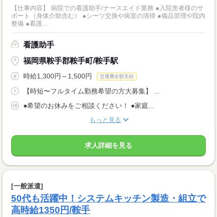
【仕事内容】 病院での看護助手/ナースエイド業務 ●入院患者様のサ
ポート（身体介助含む） ●シーツ交換や病室の清掃 ●備品管理や院内
整備 ●看護...
看護助手
福岡県鞍手郡鞍手町/鞍手駅
時給1,300円～1,500円
交通費全額支給
【時短〜フルタイム勤務希望の方大募集】 ...
●希望のお休みをご相談ください！ ●家庭...
もっと見る
求人詳細を見る
[一般派遣]
50代も活躍中！システムキッチン製造・組立で
高時給1350円/鞍手