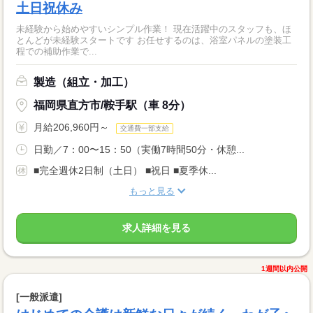
土日祝休み
未経験から始めやすいシンプル作業！ 現在活躍中のスタッフも、ほ
とんどが未経験スタートです お任せするのは、浴室パネルの塗装工
程での補助作業で...
製造（組立・加工）
福岡県直方市/鞍手駅（車 8分）
月給206,960円～
交通費一部支給
日勤／7：00〜15：50（実働7時間50分・休憩...
■完全週休2日制（土日） ■祝日 ■夏季休...
もっと見る
求人詳細を見る
1週間以内公開
[一般派遣]