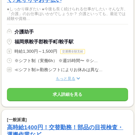
●しっかり稼ぎたい ●今後も長く続けられる仕事がしたい そんな方、
「介護」のお仕事はいかがでしょうか？ 介護といっても、最近では
経験や資格...
介護助手
福岡県鞍手郡鞍手町/鞍手駅
時給1,300円～1,500円
交通費全額支給
※シフト制（実働6h） ※週15時間〜 ※シ...
≪シフト制≫勤務シフトによりお休みは異な...
もっと見る
求人詳細を見る
[一般派遣]
高時給1400円！交替勤務！部品の目視検査・
運搬作業など