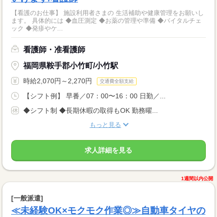
【看護のお仕事】 施設利用者さまの 生活補助や健康管理をお願いし
ます。 具体的には ◆血圧測定 ◆お薬の管理や準備 ◆バイタルチェ
ック ◆発疹やケ...
看護師・准看護師
福岡県鞍手郡小竹町/小竹駅
時給2,070円～2,270円
交通費全額支給
【シフト例】 早番／07：00〜16：00 日勤／...
◆シフト制 ◆長期休暇の取得もOK 勤務曜...
もっと見る
求人詳細を見る
1週間以内公開
[一般派遣]
≪未経験OK×モクモク作業◎≫自動車タイヤの