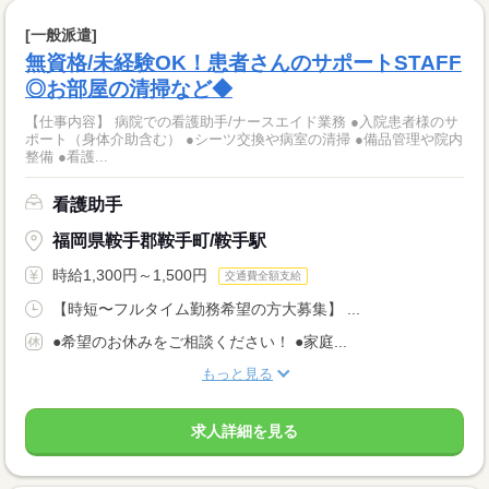
[一般派遣]
無資格/未経験OK！患者さんのサポートSTAFF
◎お部屋の清掃など◆
【仕事内容】 病院での看護助手/ナースエイド業務 ●入院患者様のサ
ポート（身体介助含む） ●シーツ交換や病室の清掃 ●備品管理や院内
整備 ●看護...
看護助手
福岡県鞍手郡鞍手町/鞍手駅
時給1,300円～1,500円
交通費全額支給
【時短〜フルタイム勤務希望の方大募集】 ...
●希望のお休みをご相談ください！ ●家庭...
もっと見る
求人詳細を見る