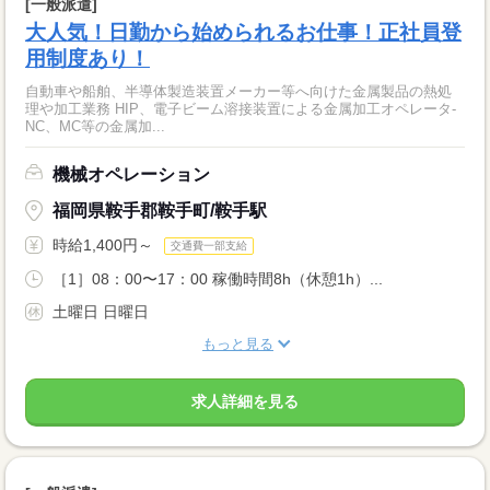
[一般派遣]
大人気！日勤から始められるお仕事！正社員登
用制度あり！
自動車や船舶、半導体製造装置メーカー等へ向けた金属製品の熱処
理や加工業務 HIP、電子ビーム溶接装置による金属加工オペレータ‐
NC、MC等の金属加...
機械オペレーション
福岡県鞍手郡鞍手町/鞍手駅
時給1,400円～
交通費一部支給
［1］08：00〜17：00 稼働時間8h（休憩1h）...
土曜日 日曜日
もっと見る
求人詳細を見る