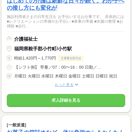
はじめての介護は新鮮な日々が続く。わが子へ
の接し方にも変化が
施設利用者さまの日常生活を お手伝いするお仕事です。 具体的には
■レクリエーションの準備やお手伝い ■食事の準備 ■衣服の整理 ■お
掃除 ■歩行...
介護福祉士
福岡県鞍手郡小竹町/小竹駅
時給1,420円～1,770円
交通費全額支給
【シフト例】 早番／07：00〜16：00 日勤／...
月曜日 火曜日 水曜日 木曜日 金曜日 土曜日 日曜日 祝日
もっと見る
求人詳細を見る
[一般派遣]