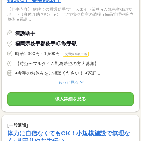
【仕事内容】 病院での看護助手/ナースエイド業務 ●入院患者様のサ
ポート（身体介助含む） ●シーツ交換や病室の清掃 ●備品管理や院内
整備 ●看護...
看護助手
福岡県鞍手郡鞍手町/鞍手駅
時給1,300円～1,500円
交通費全額支給
【時短〜フルタイム勤務希望の方大募集】 ...
●希望のお休みをご相談ください！ ●家庭...
もっと見る
求人詳細を見る
[一般派遣]
体力に自信なくてもOK！小規模施設で無理な
く♪見守りやお手伝い