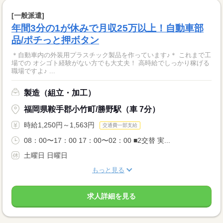
[一般派遣]
年間3分の1が休みで月収25万以上！自動車部
品/ポチっと押ボタン
＊自動車内の外装用プラスチック製品を作っています♪＊ これまで工
場での オシゴト経験がない方でも大丈夫！ 高時給でしっかり稼げる
職場ですよ♪ ...
製造（組立・加工）
福岡県鞍手郡小竹町/勝野駅（車 7分）
時給1,250円～1,563円
交通費一部支給
08：00〜17：00 17：00〜02：00 ■2交替 実...
土曜日 日曜日
もっと見る
求人詳細を見る