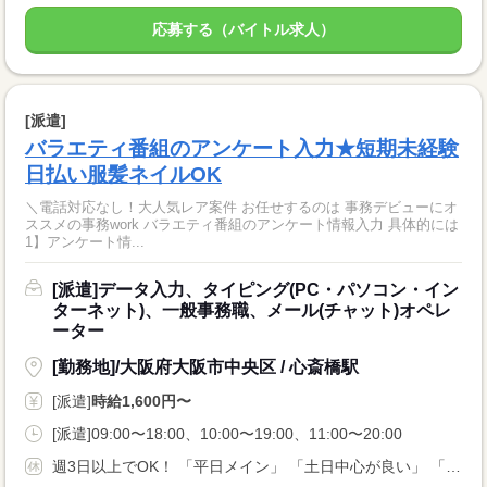
応募する（バイトル求人）
[派遣]
バラエティ番組のアンケート入力★短期未経験
日払い服髪ネイルOK
＼電話対応なし！大人気レア案件 お任せするのは 事務デビューにオ
ススメの事務work バラエティ番組のアンケート情報入力 具体的には
1】アンケート情...
[派遣]データ入力、タイピング(PC・パソコン・イン
ターネット)、一般事務職、メール(チャット)オペレ
ーター
[勤務地]/大阪府大阪市中央区 / 心斎橋駅
[派遣]
時給1,600円〜
[派遣]09:00〜18:00、10:00〜19:00、11:00〜20:00
週3日以上でOK！ 「平日メイン」 「土日中心が良い」 「まとまった休みも欲しい…」 などなど、 あなたの希望をご相談ください！ ★年末年始、お盆、ＧＷ、有給休暇あり★