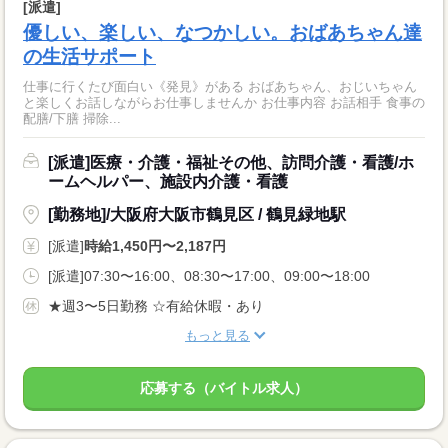
[派遣]
優しい、楽しい、なつかしい。おばあちゃん達
の生活サポート
仕事に行くたび面白い《発見》がある おばあちゃん、おじいちゃん
と楽しくお話しながらお仕事しませんか お仕事内容 お話相手 食事の
配膳/下膳 掃除...
[派遣]医療・介護・福祉その他、訪問介護・看護/ホ
ームヘルパー、施設内介護・看護
[勤務地]/大阪府大阪市鶴見区 / 鶴見緑地駅
[派遣]
時給1,450円〜2,187円
[派遣]07:30〜16:00、08:30〜17:00、09:00〜18:00
★週3〜5日勤務 ☆有給休暇・あり
もっと見る
応募する（バイトル求人）