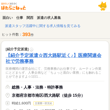
面白い 仕事 関西 派遣の求人募集
派遣スタッフ活躍中に関する求人情報を見てみる
393
ヒット件数：
件
[紹介予定派遣]
?
【紹介予定派遣☆西大路駅近く♪】医療関連会
社で労務事務
医療機関の運営会社にて、労務事務のお仕事です。ルーティン作業
にとどまらず、人事企画など「ちょっと面白い業務」にも触れるこ
とができますよ☆1日1...
総務・人事・法務・特許事務
京都府京都市南区/西大路駅（徒歩 15分）
時給1,600円
交通費一部支給