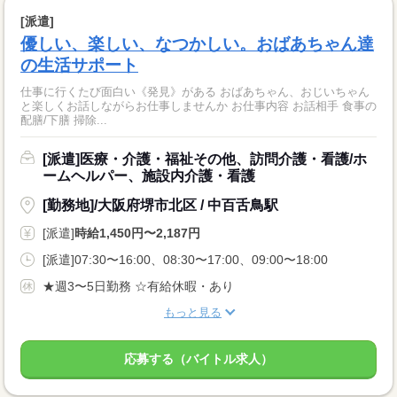
[派遣]
優しい、楽しい、なつかしい。おばあちゃん達
の生活サポート
仕事に行くたび面白い《発見》がある おばあちゃん、おじいちゃん
と楽しくお話しながらお仕事しませんか お仕事内容 お話相手 食事の
配膳/下膳 掃除...
[派遣]医療・介護・福祉その他、訪問介護・看護/ホ
ームヘルパー、施設内介護・看護
[勤務地]/大阪府堺市北区 / 中百舌鳥駅
[派遣]
時給1,450円〜2,187円
[派遣]07:30〜16:00、08:30〜17:00、09:00〜18:00
★週3〜5日勤務 ☆有給休暇・あり
もっと見る
応募する（バイトル求人）