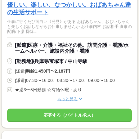
優しい、楽しい、なつかしい。おばあちゃん達
の生活サポート
仕事に行くたび面白い《発見》がある おばあちゃん、おじいちゃん
と楽しくお話しながらお仕事しませんか お仕事内容 お話相手 食事の
配膳/下膳 掃除...
[派遣]医療・介護・福祉その他、訪問介護・看護/ホ
ームヘルパー、施設内介護・看護
[勤務地]/兵庫県宝塚市 / 中山寺駅
[派遣]
時給1,450円〜2,187円
[派遣]07:30〜16:00、08:30〜17:00、09:00〜18:00
★週3〜5日勤務 ☆有給休暇・あり
もっと見る
応募する（バイトル求人）