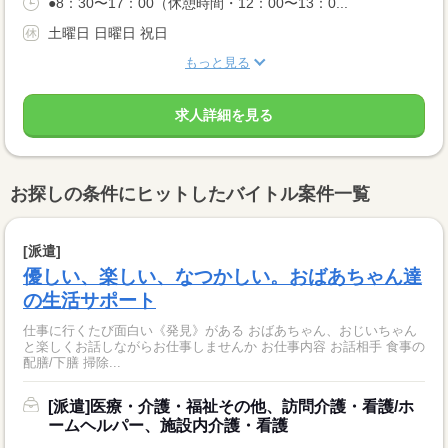
●8：30〜17：00（休憩時間・12：00〜13：0...
土曜日 日曜日 祝日
もっと見る
求人詳細を見る
お探しの条件にヒットしたバイトル案件一覧
[派遣]
優しい、楽しい、なつかしい。おばあちゃん達
の生活サポート
仕事に行くたび面白い《発見》がある おばあちゃん、おじいちゃん
と楽しくお話しながらお仕事しませんか お仕事内容 お話相手 食事の
配膳/下膳 掃除...
[派遣]医療・介護・福祉その他、訪問介護・看護/ホ
ームヘルパー、施設内介護・看護