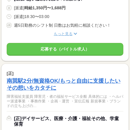
[派遣]
時給1,350円〜1,688円
[派遣]18:30〜03:00
週5日勤務のシフト制 日数はお気軽に相談ください！
もっと見る
応募する（バイトル求人）
[正]
南巽駅2分/無資格OK/もっと自由に支援したい
その想いをカタチに
障害福祉支援員 障害児・者の福祉サービス全般 具体的には ・ヘルパ
ー派遣事業 ・事務作業 ・企画・運営 ・宣伝広報 新規事業・ブラン
ドの立ち上げの...
[正]デイサービス、医療・介護・福祉その他、学童
保育