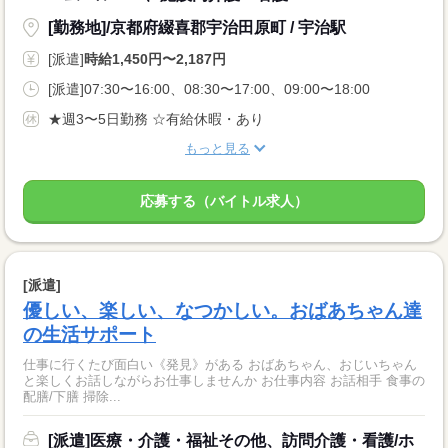
[勤務地]/京都府綴喜郡宇治田原町 / 宇治駅
[派遣]
時給1,450円〜2,187円
[派遣]07:30〜16:00、08:30〜17:00、09:00〜18:00
★週3〜5日勤務 ☆有給休暇・あり
もっと見る
応募する（バイトル求人）
[派遣]
優しい、楽しい、なつかしい。おばあちゃん達
の生活サポート
仕事に行くたび面白い《発見》がある おばあちゃん、おじいちゃん
と楽しくお話しながらお仕事しませんか お仕事内容 お話相手 食事の
配膳/下膳 掃除...
[派遣]医療・介護・福祉その他、訪問介護・看護/ホ