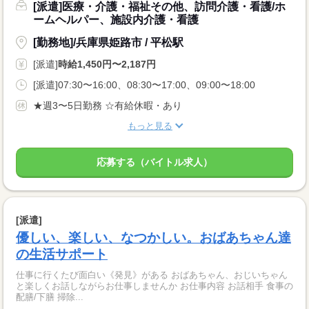
[派遣]医療・介護・福祉その他、訪問介護・看護/ホ
ームヘルパー、施設内介護・看護
[勤務地]/兵庫県姫路市 / 平松駅
[派遣]
時給1,450円〜2,187円
[派遣]07:30〜16:00、08:30〜17:00、09:00〜18:00
★週3〜5日勤務 ☆有給休暇・あり
もっと見る
応募する（バイトル求人）
[派遣]
優しい、楽しい、なつかしい。おばあちゃん達
の生活サポート
仕事に行くたび面白い《発見》がある おばあちゃん、おじいちゃん
と楽しくお話しながらお仕事しませんか お仕事内容 お話相手 食事の
配膳/下膳 掃除...