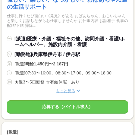
の生活サポート
仕事に行くたび面白い《発見》がある おばあちゃん、おじいちゃん
と楽しくお話しながらお仕事しませんか お仕事内容 お話相手 食事の
配膳/下膳 掃除...
[派遣]医療・介護・福祉その他、訪問介護・看護/ホ
ームヘルパー、施設内介護・看護
[勤務地]/兵庫県伊丹市 / 伊丹駅
[派遣]
時給1,450円〜2,187円
[派遣]07:30〜16:00、08:30〜17:00、09:00〜18:00
★週3〜5日勤務 ☆有給休暇・あり
もっと見る
応募する（バイトル求人）
[派遣]