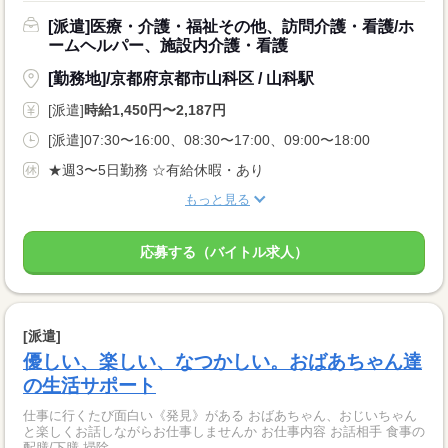
[派遣]医療・介護・福祉その他、訪問介護・看護/ホ
ームヘルパー、施設内介護・看護
[勤務地]/京都府京都市山科区 / 山科駅
[派遣]
時給1,450円〜2,187円
[派遣]07:30〜16:00、08:30〜17:00、09:00〜18:00
★週3〜5日勤務 ☆有給休暇・あり
もっと見る
応募する（バイトル求人）
[派遣]
優しい、楽しい、なつかしい。おばあちゃん達
の生活サポート
仕事に行くたび面白い《発見》がある おばあちゃん、おじいちゃん
と楽しくお話しながらお仕事しませんか お仕事内容 お話相手 食事の
配膳/下膳 掃除...