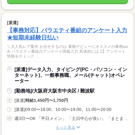
[派遣]
【事務対応】バラエティ番組のアンケート入力
★短期未経験日払い
＼大人気レア案件 お任せするのは 事務デビューにオススメの事務wo
rk バラエティ番組のアンケート情報入力 具体的には 1】アンケート
情報をチェック ...
[派遣]データ入力、タイピング(PC・パソコン・イン
ターネット)、一般事務職、メール(チャット)オペレ
ーター
[勤務地]/大阪府大阪市中央区 / 難波駅
[派遣]
時給1,450円〜1,750円
[派遣]09:00〜18:00、10:00〜19:00、11:00〜20:00
週3日〜OK 「平日メイン」 「土日中心が良い」 「まとまった休みも欲しい…」 などなど、 あなたの希望をご相談ください！ ★年末年始、お盆、ＧＷ、有給休暇あり★
もっと見る