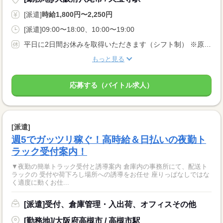
[派遣]
時給1,800円〜2,250円
[派遣]09:00〜18:00、10:00〜19:00
平日に2日間お休みを取得いただきます（シフト制） ※原則土日祝は勤務となります ※土日出勤についてのご相談伺います！
もっと見る
応募する（バイトル求人）
[派遣]
週5でガッツリ稼ぐ！高時給＆日払いの夜勤ト
ラック受付案内！
▼夜勤の簡単トラック受付と誘導案内 倉庫内の事務所にて、配送ト
ラックの 受付や荷下ろし場所への誘導をお任せ 座りっぱなしではな
く適度に動くお仕...
[派遣]受付、倉庫管理・入出荷、オフィスその他
[勤務地]/大阪府高槻市 / 高槻市駅