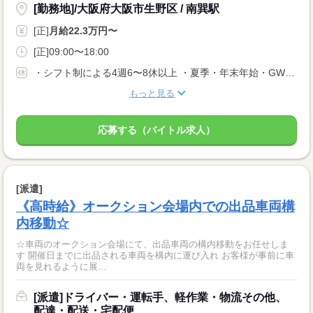
[勤務地]/大阪府大阪市生野区 / 南巽駅
[正]
月給22.3万円〜
[正]09:00〜18:00
・シフト制による4週6〜8休以上 ・夏季・年末年始・GW・有給他 ※配属事業部により異なる。
もっと見る
応募する（バイトル求人）
[派遣]
《高時給》オークション会場内での出品車両構
内移動☆
☆車両のオークション会場にて、出品車両の構内移動をお任せしま
す 開催日までに出品される車両を構内に運び入れ お客様が事前に車
両を見れるように展...
[派遣]ドライバー・運転手、軽作業・物流その他、
配達・配送・宅配便