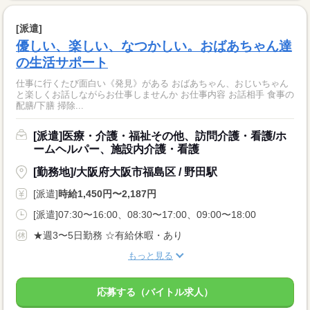
[派遣]
優しい、楽しい、なつかしい。おばあちゃん達
の生活サポート
仕事に行くたび面白い《発見》がある おばあちゃん、おじいちゃん
と楽しくお話しながらお仕事しませんか お仕事内容 お話相手 食事の
配膳/下膳 掃除...
[派遣]医療・介護・福祉その他、訪問介護・看護/ホ
ームヘルパー、施設内介護・看護
[勤務地]/大阪府大阪市福島区 / 野田駅
[派遣]
時給1,450円〜2,187円
[派遣]07:30〜16:00、08:30〜17:00、09:00〜18:00
★週3〜5日勤務 ☆有給休暇・あり
もっと見る
応募する（バイトル求人）