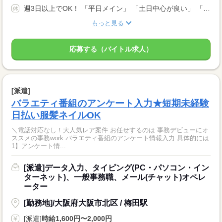
週3日以上でOK！ 「平日メイン」 「土日中心が良い」 「まとまった休みも欲しい…」 などなど、 あなたの希望をご相談ください！ ★年末年始、お盆、ＧＷ、有給休暇あり★
もっと見る
応募する（バイトル求人）
[派遣]
バラエティ番組のアンケート入力★短期未経験
日払い服髪ネイルOK
＼電話対応なし！大人気レア案件 お任せするのは 事務デビューにオ
ススメの事務work バラエティ番組のアンケート情報入力 具体的には
1】アンケート情...
[派遣]データ入力、タイピング(PC・パソコン・イン
ターネット)、一般事務職、メール(チャット)オペレ
ーター
[勤務地]/大阪府大阪市北区 / 梅田駅
[派遣]
時給1,600円〜2,000円