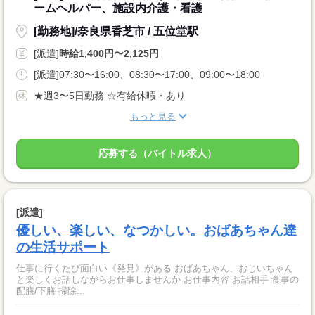
ームヘルパー、施設内介護・看護
[勤務地]/奈良県香芝市 / 五位堂駅
[派遣]
時給1,400円〜2,125円
[派遣]07:30〜16:00、08:30〜17:00、09:00〜18:00
★週3〜5日勤務 ☆有給休暇・あり
もっと見る
応募する（バイトル求人）
[派遣]
優しい、楽しい、なつかしい。おばあちゃん達
の生活サポート
仕事に行くたび面白い《発見》がある おばあちゃん、おじいちゃん
と楽しくお話しながらお仕事しませんか お仕事内容 お話相手 食事の
配膳/下膳 掃除...