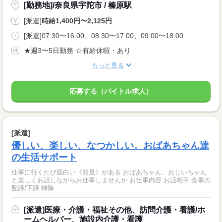
[勤務地]/奈良県宇陀市 / 榛原駅
[派遣]
時給1,400円〜2,125円
[派遣]07:30〜16:00、08:30〜17:00、09:00〜18:00
★週3〜5日勤務 ☆有給休暇・あり
もっと見る
応募する（バイトル求人）
[派遣]
優しい、楽しい、なつかしい。おばあちゃん達
の生活サポート
仕事に行くたび面白い《発見》がある おばあちゃん、おじいちゃん
と楽しくお話しながらお仕事しませんか お仕事内容 お話相手 食事の
配膳/下膳 掃除...
[派遣]医療・介護・福祉その他、訪問介護・看護/ホ
ームヘルパー、施設内介護・看護