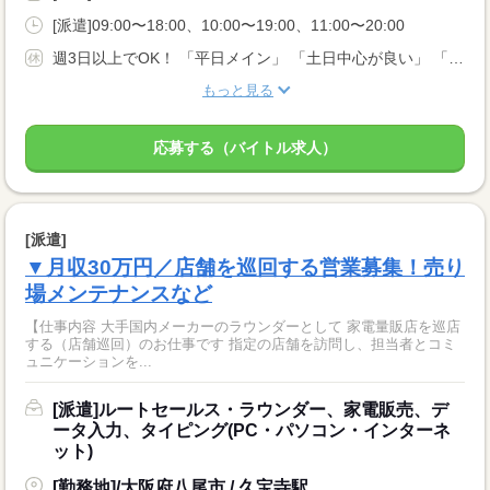
[派遣]09:00〜18:00、10:00〜19:00、11:00〜20:00
週3日以上でOK！ 「平日メイン」 「土日中心が良い」 「まとまった休みも欲しい…」 などなど、 あなたの希望をご相談ください！ ★年末年始、お盆、ＧＷ、有給休暇あり★
もっと見る
応募する（バイトル求人）
[派遣]
▼月収30万円／店舗を巡回する営業募集！売り
場メンテナンスなど
【仕事内容 大手国内メーカーのラウンダーとして 家電量販店を巡店
する（店舗巡回）のお仕事です 指定の店舗を訪問し、担当者とコミ
ュニケーションを...
[派遣]ルートセールス・ラウンダー、家電販売、デ
ータ入力、タイピング(PC・パソコン・インターネ
ット)
[勤務地]/大阪府八尾市 / 久宝寺駅