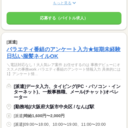
もっと見る
応募する（バイトル求人）
[派遣]
バラエティ番組のアンケート入力★短期未経験
日払い服髪ネイルOK
＼電話対応なし！大人気レア案件 お任せするのは 事務デビューにオ
ススメの事務work バラエティ番組のアンケート情報入力 具体的には
1】アンケート情...
[派遣]データ入力、タイピング(PC・パソコン・イン
ターネット)、一般事務職、メール(チャット)オペレ
ーター
[勤務地]/大阪府大阪市中央区 / なんば駅
[派遣]
時給1,600円〜2,000円
[派遣]09:00〜18:00、10:00〜19:00、11:00〜20:00