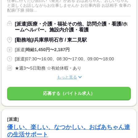
仕事に行くたび面白い《発見》がある おばあちゃん、おじいちゃん
と楽しくお話しながらお仕事しませんか お仕事内容 お話相手 食事の
配膳/下膳 掃除...
[派遣]医療・介護・福祉その他、訪問介護・看護/ホ
ームヘルパー、施設内介護・看護
[勤務地]/兵庫県明石市 / 東二見駅
[派遣]
時給1,450円〜2,187円
[派遣]07:30〜16:00、08:30〜17:00、09:00〜18:00
★週3〜5日勤務 ☆有給休暇・あり
もっと見る
応募する（バイトル求人）
[派遣]
優しい、楽しい、なつかしい。おばあちゃん達
の生活サポート