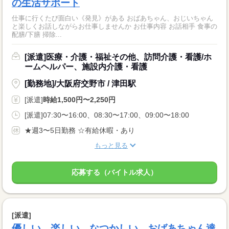
の生活サポート
仕事に行くたび面白い《発見》がある おばあちゃん、おじいちゃん
と楽しくお話しながらお仕事しませんか お仕事内容 お話相手 食事の
配膳/下膳 掃除...
[派遣]医療・介護・福祉その他、訪問介護・看護/ホ
ームヘルパー、施設内介護・看護
[勤務地]/大阪府交野市 / 津田駅
[派遣]
時給1,500円〜2,250円
[派遣]07:30〜16:00、08:30〜17:00、09:00〜18:00
★週3〜5日勤務 ☆有給休暇・あり
もっと見る
応募する（バイトル求人）
[派遣]
優しい、楽しい、なつかしい。おばあちゃん達