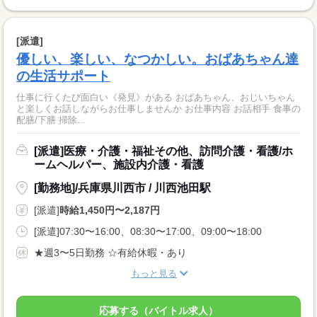
[派遣]
優しい、楽しい、なつかしい。おばあちゃん達
の生活サポート
仕事に行くたび面白い《発見》がある おばあちゃん、おじいちゃん
と楽しくお話しながらお仕事しませんか お仕事内容 お話相手 食事の
配膳/下膳 掃除...
[派遣]医療・介護・福祉その他、訪問介護・看護/ホ
ームヘルパー、施設内介護・看護
[勤務地]/兵庫県川西市 / 川西池田駅
[派遣]
時給1,450円〜2,187円
[派遣]07:30〜16:00、08:30〜17:00、09:00〜18:00
★週3〜5日勤務 ☆有給休暇・あり
もっと見る
応募する（バイトル求人）