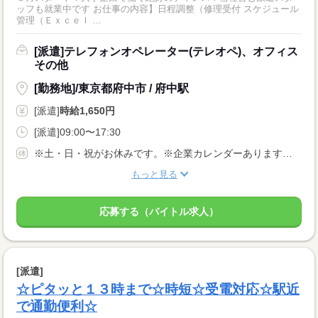
ッフも就業中です お仕事の内容】日程調整（修理受付 スケジュール
管理（Ｅｘｃｅｌ ...
[派遣]テレフォンオペレーター(テレオペ)、オフィス
その他
[勤務地]/東京都府中市 / 府中駅
[派遣]
時給1,650円
[派遣]09:00〜17:30
※土・日・祝がお休みです。※企業カレンダーあります。（週5日勤務）
もっと見る
応募する（バイトル求人）
[派遣]
☆ピタッと１３時まで☆時短☆受電対応☆駅近
で通勤便利☆