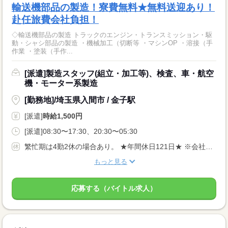
輸送機部品の製造！寮費無料★無料送迎あり！
赴任旅費会社負担！
◇輸送機部品の製造 トラックのエンジン・トランスミッション・駆
動・シャシ部品の製造 ・機械加工（切断等 ・マシンOP ・溶接（手
作業 ・塗装（手作...
[派遣]製造スタッフ(組立・加工等)、検査、車・航空
機・モーター系製造
[勤務地]/埼玉県入間市 / 金子駅
[派遣]
時給1,500円
[派遣]08:30〜17:30、20:30〜05:30
繁忙期は4勤2休の場合あり。 ★年間休日121日★ ※会社カレンダーによる 【その他長期休暇あり】
もっと見る
応募する（バイトル求人）