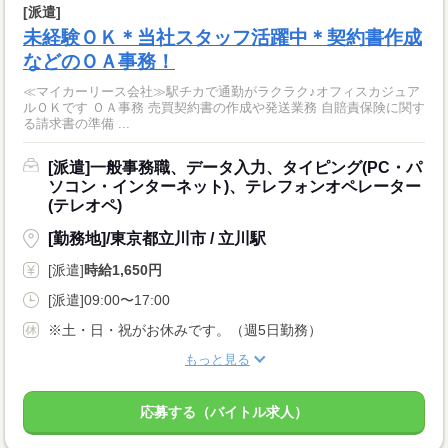
[派遣]
未経験ＯＫ＊当社スタッフ活躍中＊契約書作成
などのＯＡ事務！
≪マイカーリース会社≫駅チカで通勤がラクラク♪オフィスカジュア
ルＯＫです ＯＡ事務 売買契約書の作成や発送業務 自賠責保険に関す
る請求書の準備 ...
[派遣]一般事務職、データ入力、タイピング(PC・パ
ソコン・インターネット)、テレフォンオペレーター
(テレオペ)
[勤務地]/東京都立川市 / 立川駅
[派遣]
時給1,650円
[派遣]09:00〜17:00
※土・日・祝がお休みです。（週5日勤務）
もっと見る
応募する（バイトル求人）