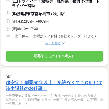
[正]ドライバー・運転手、軽作業・物流その他、ド
ライバー補助
[勤務地]/東京都昭島市 / 秋川駅
[正]
月給28万円〜60万円
[正]08:10〜17:30
・土日休み ※土曜はシフト制（会社カレンダーによる） ・年末年始休暇 ・有給休暇 ・慶弔休暇 ※事前に申請しておけば連休も取得可能です
もっと見る
応募する（バイトル求人）
[正]
超安定！創業50年以上！免許なくてもOK！17
時半退社のお仕事！
一般廃棄物の収集ドライバー ・2t,3t,4t,の免許をお持ちの方優遇 ・
免許がなくても勤務可能 ドライバー助手 個人宅の一般ごみ(可燃ごみ
や不燃ごみ、ペ...