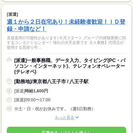
[派遣]
週１から２日在宅あり！未経験者歓迎！ＩＤ登
録・申請など！
直接雇用の可能性があります♪９月スタート グループの保険業務に関
するコンタクトセンター》憧れの大手企業です ＯＡ事務】代理店が
使用する見積り作...
[派遣]一般事務職、データ入力、タイピング(PC・パ
ソコン・インターネット)、テレフォンオペレーター
(テレオペ)
[勤務地]/東京都八王子市 / 八王子駅
[派遣]
時給1,600円
[派遣]09:00〜17:00
※土・日・祝がお休みです。（週5日勤務）
もっと見る
応募する（バイトル求人）