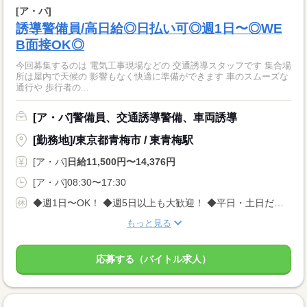
[ア・パ]
誘導警備員/高日給◎日払い可◎週1日〜◎WE
B面接OK◎
今回募集するのは 電気工事現場などの 交通誘導スタッフです 集合場
所は屋内で天候の 影響もなく快適に準備ができます 車のスムーズな
通行や 歩行者の...
[ア・パ]警備員、交通誘導警備、車両誘導
[勤務地]/東京都青梅市 / 東青梅駅
[ア・パ]
日給11,500円〜14,376円
[ア・パ]08:30〜17:30
◆週1日〜OK！ ◆週5日以上も大歓迎！ ◆平日・土日だけの勤務も相談可 ◎急な体調不良や用事も柔軟に対応します。 「自分のペースでムリなく働きたい」 そんな方にぴったりの職場です！
もっと見る
応募する（バイトル求人）