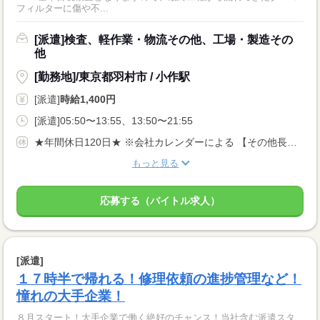
フィルターに傷や不...
[派遣]検査、軽作業・物流その他、工場・製造その
他
[勤務地]/東京都羽村市 / 小作駅
[派遣]
時給1,400円
[派遣]05:50〜13:55、13:50〜21:55
★年間休日120日★ ※会社カレンダーによる 【その他長期休暇あり】
もっと見る
応募する（バイトル求人）
[派遣]
１７時半で帰れる！修理依頼の進捗管理など！
憧れの大手企業！
８月スタート！大手企業で働く絶好のチャンス！当社含む派遣スタ