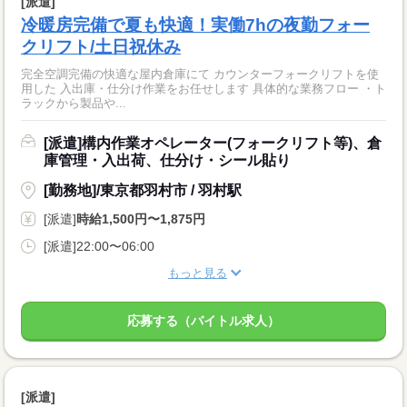
[派遣]
冷暖房完備で夏も快適！実働7hの夜勤フォー
クリフト/土日祝休み
完全空調完備の快適な屋内倉庫にて カウンターフォークリフトを使
用した 入出庫・仕分け作業をお任せします 具体的な業務フロー ・ト
ラックから製品や...
[派遣]構内作業オペレーター(フォークリフト等)、倉
庫管理・入出荷、仕分け・シール貼り
[勤務地]/東京都羽村市 / 羽村駅
[派遣]
時給1,500円〜1,875円
[派遣]22:00〜06:00
もっと見る
応募する（バイトル求人）
[派遣]