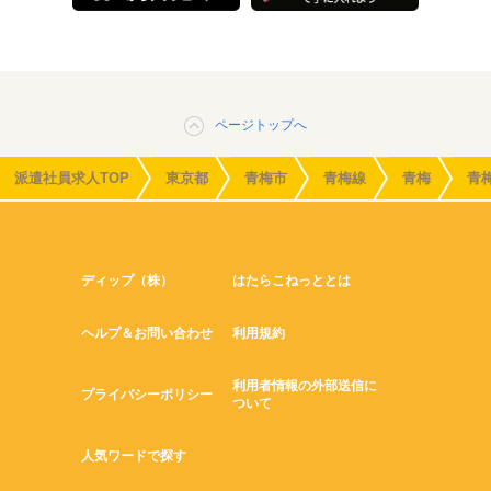
ページトップへ
派遣社員求人TOP
東京都
青梅市
青梅線
青梅
青
ディップ（株）
はたらこねっととは
ヘルプ＆お問い合わせ
利用規約
利用者情報の外部送信に
プライバシーポリシー
ついて
人気ワードで探す