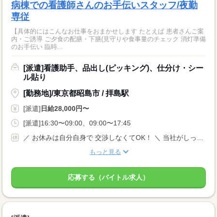
病棟での看護師さんのお手伝いスタッフ/夜勤
専従
【具体的にはこんなお仕事をおまかせします たとえば 患者さんご案
内・ご誘導 ご夕食の配膳・下膳(見守りや食事量のチェック 消灯準備
のお手伝い 臨時...
[派遣]看護助手、品出し(ピッキング)、仕分け・シー
ル貼り
[勤務地]/東京都昭島市 / 拝島駅
[派遣]
日給28,000円〜
[派遣]16:30〜09:00、09:00〜17:45
／ お休みは自分自身で 交渉しなくてOK！ ＼ 当社がしっかりサポートします◎ シフトによる 月10回の出勤 ※ご希望の固定休などございましたらお気軽にご相談ください♪
もっと見る
応募する（バイトル求人）