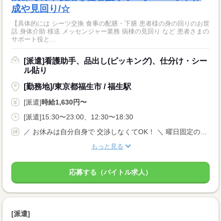
成や見回り/☆
【具体的には シーツ交換 食事の配膳・下膳 患者様の身の回りのお世
話 身体介助 移送 メッセンジャー業務 病棟の見回り など 患者さまの
サポート役と...
[派遣]看護助手、品出し(ピッキング)、仕分け・シー
ル貼り
[勤務地]/東京都福生市 / 福生駅
[派遣]
時給1,630円〜
[派遣]15:30〜23:00、12:30〜18:30
／ お休みは自分自身で 交渉しなくてOK！ ＼ 曜日固定のご相談や やむを得ないお休みなどは、 当社がしっかりサポートします◎ 週休2日のシフト制(希望休など相談可能)
もっと見る
応募する（バイトル求人）
[派遣]