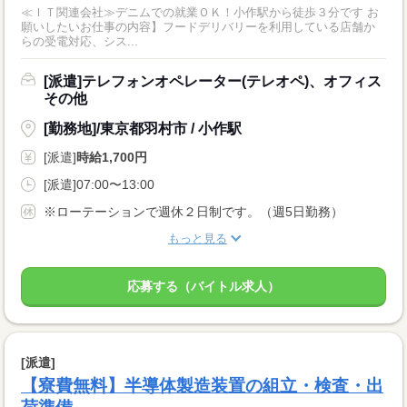
≪ＩＴ関連会社≫デニムでの就業ＯＫ！小作駅から徒歩３分です お
願いしたいお仕事の内容】フードデリバリーを利用している店舗か
らの受電対応、シス...
[派遣]テレフォンオペレーター(テレオペ)、オフィス
その他
[勤務地]/東京都羽村市 / 小作駅
[派遣]
時給1,700円
[派遣]07:00〜13:00
※ローテーションで週休２日制です。（週5日勤務）
もっと見る
応募する（バイトル求人）
[派遣]
【寮費無料】半導体製造装置の組立・検査・出