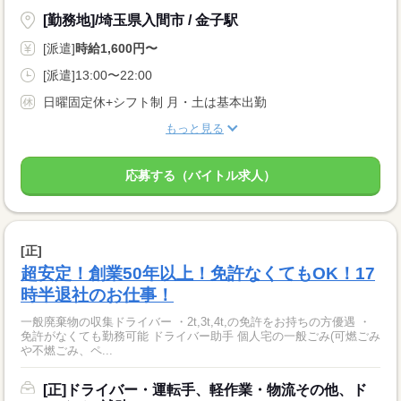
[勤務地]/埼玉県入間市 / 金子駅
[派遣]
時給1,600円〜
[派遣]13:00〜22:00
日曜固定休+シフト制 月・土は基本出勤
もっと見る
応募する（バイトル求人）
[正]
超安定！創業50年以上！免許なくてもOK！17
時半退社のお仕事！
一般廃棄物の収集ドライバー ・2t,3t,4t,の免許をお持ちの方優遇 ・
免許がなくても勤務可能 ドライバー助手 個人宅の一般ごみ(可燃ごみ
や不燃ごみ、ペ...
[正]ドライバー・運転手、軽作業・物流その他、ド