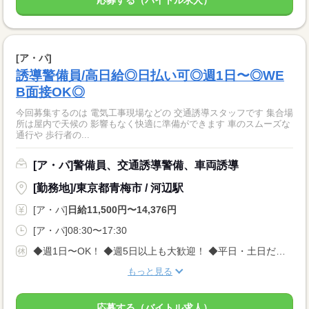
[ア・パ]
誘導警備員/高日給◎日払い可◎週1日〜◎WE
B面接OK◎
今回募集するのは 電気工事現場などの 交通誘導スタッフです 集合場
所は屋内で天候の 影響もなく快適に準備ができます 車のスムーズな
通行や 歩行者の...
[ア・パ]警備員、交通誘導警備、車両誘導
[勤務地]/東京都青梅市 / 河辺駅
[ア・パ]
日給11,500円〜14,376円
[ア・パ]08:30〜17:30
◆週1日〜OK！ ◆週5日以上も大歓迎！ ◆平日・土日だけの勤務も相談可 ◎急な体調不良や用事も柔軟に対応します。 「自分のペースでムリなく働きたい」 そんな方にぴったりの職場です！
もっと見る
応募する（バイトル求人）