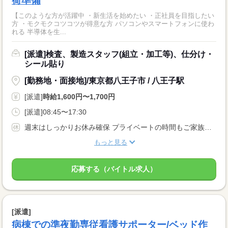
荷準備
【このような方が活躍中 ・新生活を始めたい ・正社員を目指したい
方 ・モクモクコツコツが得意な方 パソコンやスマートフォンに使わ
れる 半導体を生...
[派遣]検査、製造スタッフ(組立・加工等)、仕分け・
シール貼り
[勤務地・面接地]/東京都八王子市 / 八王子駅
[派遣]
時給1,600円〜1,700円
[派遣]08:45〜17:30
週末はしっかりお休み確保 プライベートの時間もご家族との時間もしっかりとれます♪
もっと見る
応募する（バイトル求人）
[派遣]
病棟での準夜勤専従看護サポーター/ベッド作