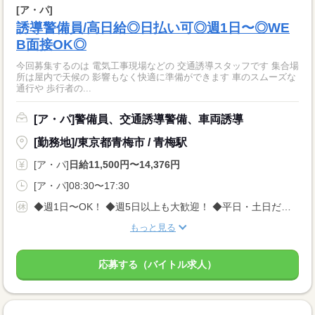
[ア・パ]
誘導警備員/高日給◎日払い可◎週1日〜◎WE
B面接OK◎
今回募集するのは 電気工事現場などの 交通誘導スタッフです 集合場
所は屋内で天候の 影響もなく快適に準備ができます 車のスムーズな
通行や 歩行者の...
[ア・パ]警備員、交通誘導警備、車両誘導
[勤務地]/東京都青梅市 / 青梅駅
[ア・パ]
日給11,500円〜14,376円
[ア・パ]08:30〜17:30
◆週1日〜OK！ ◆週5日以上も大歓迎！ ◆平日・土日だけの勤務も相談可 ◎急な体調不良や用事も柔軟に対応します。 「自分のペースでムリなく働きたい」 そんな方にぴったりの職場です！
もっと見る
応募する（バイトル求人）