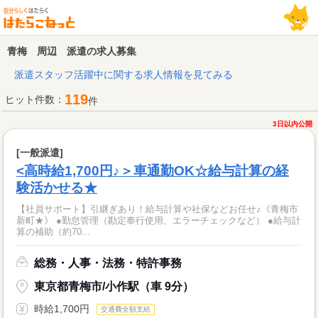
青梅 周辺 派遣の求人募集
派遣スタッフ活躍中に関する求人情報を見てみる
119
ヒット件数：
件
3日以内公開
[一般派遣]
<高時給1,700円♪＞車通勤OK☆給与計算の経
験活かせる★
【社員サポート】引継ぎあり！給与計算や社保などお任せ♪《青梅市
新町★》 ●勤怠管理（勘定奉行使用、エラーチェックなど） ●給与計
算の補助（約70...
総務・人事・法務・特許事務
東京都青梅市/小作駅（車 9分）
時給1,700円
交通費全額支給