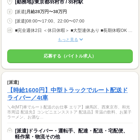
[勤務地]/東京都羽村市 / 羽村駅
[派遣]
月給28万円〜38万円
[派遣]08:00〜17:00、22:00〜07:00
■完全週休2日 ＜休日休暇＞ ■大型連休あり ■長期休暇OK ■ご家庭都合のお休み調整OK ■産休・育休取得実績あり
もっと見る
応募する（バイトル求人）
[派遣]
【時給1600円】中型トラックでルート配送ド
ライバー／4t車
＼4t(MT)車でルート配送のお仕事 エリア】練馬区、西東京市、和光
市周辺 配送先】コンビニエンスストア 配送品】常温の飲料、お菓子
ラーメン、お酒な...
[派遣]ドライバー・運転手、配達・配送・宅配便、
軽作業・物流その他