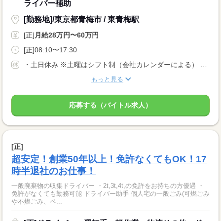
ライバー補助
[勤務地]/東京都青梅市 / 東青梅駅
[正]
月給28万円〜60万円
[正]08:10〜17:30
・土日休み ※土曜はシフト制（会社カレンダーによる） ・年末年始休暇 ・有給休暇 ・慶弔休暇 ※事前に申請しておけば連休も取得可能です
もっと見る
応募する（バイトル求人）
[正]
超安定！創業50年以上！免許なくてもOK！17
時半退社のお仕事！
一般廃棄物の収集ドライバー ・2t,3t,4t,の免許をお持ちの方優遇 ・
免許がなくても勤務可能 ドライバー助手 個人宅の一般ごみ(可燃ごみ
や不燃ごみ、ペ...