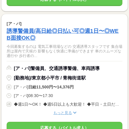
[ア・パ]
誘導警備員/高日給◎日払い可◎週1日〜◎WE
B面接OK◎
今回募集するのは 電気工事現場などの 交通誘導スタッフです 集合場
所は屋内で天候の 影響もなく快適に準備ができます 車のスムーズな
通行や 歩行者の...
[ア・パ]警備員、交通誘導警備、車両誘導
[勤務地]/東京都小平市 / 青梅街道駅
[ア・パ]
日給11,500円〜14,376円
[ア・パ]08:30〜17:30
◆週1日〜OK！ ◆週5日以上も大歓迎！ ◆平日・土日だけの勤務も相談可 ◎急な体調不良や用事も柔軟に対応します。 「自分のペースでムリなく働きたい」 そんな方にぴったりの職場です！
もっと見る
応募する（バイトル求人）