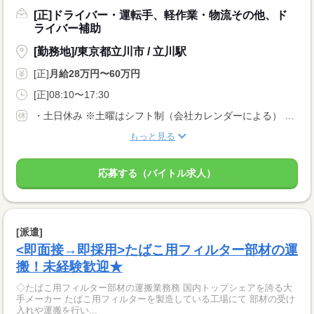
[正]ドライバー・運転手、軽作業・物流その他、ド
ライバー補助
[勤務地]/東京都立川市 / 立川駅
[正]
月給28万円〜60万円
[正]08:10〜17:30
・土日休み ※土曜はシフト制（会社カレンダーによる） ・年末年始休暇 ・有給休暇 ・慶弔休暇 ※事前に申請しておけば連休も取得可能です
もっと見る
応募する（バイトル求人）
[派遣]
<即面接→即採用>たばこ用フィルター部材の運
搬！未経験歓迎★
◇たばこ用フィルター部材の運搬業務務 国内トップシェアを誇る大
手メーカー たばこ用フィルターを製造している工場にて 部材の受け
入れや運搬を行い...