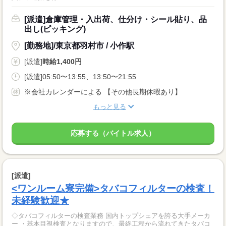
[派遣]倉庫管理・入出荷、仕分け・シール貼り、品
出し(ピッキング)
[勤務地]/東京都羽村市 / 小作駅
[派遣]
時給1,400円
[派遣]05:50〜13:55、13:50〜21:55
※会社カレンダーによる 【その他長期休暇あり】
もっと見る
応募する（バイトル求人）
[派遣]
<ワンルーム寮完備>タバコフィルターの検査！
未経験歓迎★
◇タバコフィルターの検査業務 国内トップシェアを誇る大手メーカ
ー ・基本目視検査となりますので、最終工程から流れてきたタバコ