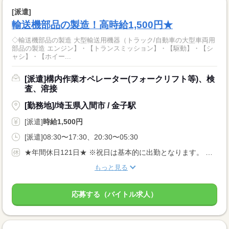
[派遣]
輸送機部品の製造！高時給1,500円★
◇輸送機部品の製造 大型輸送用機器（トラック/自動車の大型車両用
部品の製造 エンジン】・【トランスミッション】・【駆動】・【シ
ャシ】・【ホイー...
[派遣]構内作業オペレーター(フォークリフト等)、検
査、溶接
[勤務地]/埼玉県入間市 / 金子駅
[派遣]
時給1,500円
[派遣]08:30〜17:30、20:30〜05:30
★年間休日121日★ ※祝日は基本的に出勤となります。 ※繁忙期は4勤2休の場合あり。 ※会社カレンダーによる 【その他長期休暇あり】
もっと見る
応募する（バイトル求人）