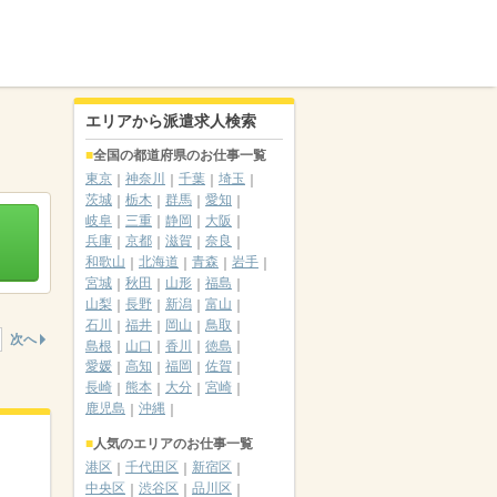
エリアから派遣求人検索
全国の都道府県のお仕事一覧
東京
神奈川
千葉
埼玉
茨城
栃木
群馬
愛知
岐阜
三重
静岡
大阪
兵庫
京都
滋賀
奈良
和歌山
北海道
青森
岩手
宮城
秋田
山形
福島
山梨
長野
新潟
富山
石川
福井
岡山
鳥取
次へ
島根
山口
香川
徳島
愛媛
高知
福岡
佐賀
長崎
熊本
大分
宮崎
鹿児島
沖縄
人気のエリアのお仕事一覧
港区
千代田区
新宿区
中央区
渋谷区
品川区