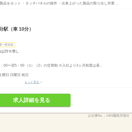
製品をセット ・タッチパネルの操作 ・出来上がった製品の取り出し作業 ...
駅（車 10分）
費一部支給
は25％増し
0：00〜翌5：00 （1）（2）の交替制 ※入社より3ヶ月程度は昼...
土曜日 日曜日 祝日
もっと見る
求人詳細を見る
お仕事No.：
1403霧島市国分