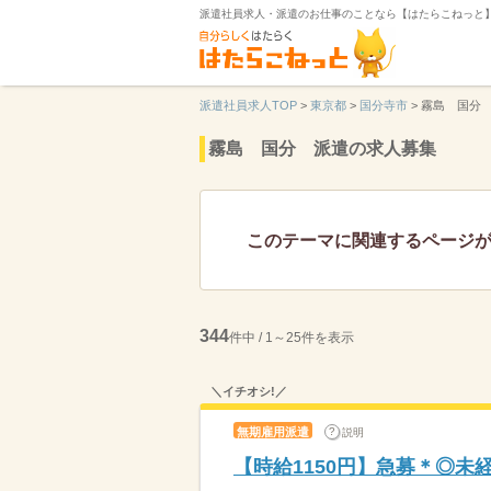
派遣社員求人・派遣のお仕事のことなら【はたらこねっと
派遣社員求人TOP
>
東京都
>
国分寺市
>
霧島 国分
霧島 国分 派遣の求人募集
このテーマに関連するページ
344
件中 / 1～25件を表示
＼イチオシ!／
無期雇用派遣
説明
【時給1150円】急募＊◎未