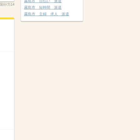
霧島市 日払い 派遣
国分/力14
霧島市 短時間 派遣
霧島市 主婦 求人 派遣