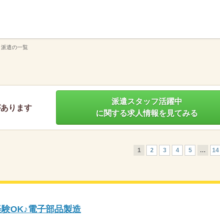
】
 派遣の一覧
派遣スタッフ活躍中
があります
に関する求人情報を見てみる
1
2
3
4
5
…
14
経験OK♪電子部品製造