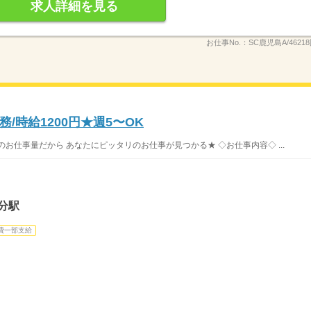
求人詳細を見る
お仕事No.：
SC鹿児島A/4621
/時給1200円★週5〜OK
お仕事量だから あなたにピッタリのお仕事が見つかる★ ◇お仕事内容◇ ...
分駅
費一部支給