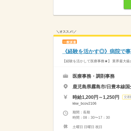
＼オススメ!／
一般派遣
《経験を活かす◎》病院で事務
【経験を活かして医療事務★】 業界最大級の
医療事務・調剤事務
鹿児島県霧島市/日豊本線国
時給1,200円～1,250円
交通
kkw_bcov2106
期間：長期
時間：08：30〜17：30
土曜日 日曜日 祝日