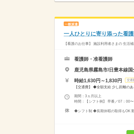
一般派遣
一人ひとりに寄り添った看護
【看護のお仕事】 施設利用者さまの 生活補
看護師・准看護師
鹿児島県霧島市/日豊本線国
時給1,630円～1,830円
交通
【交通費】 ◆全額支給 少し距離のあ
期間：3ヵ月以上
時間：【シフト例】 早番／07：00〜16
◆シフト制 ◆長期休暇の取得もOK 