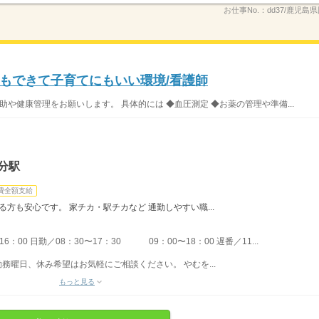
お仕事No.：
dd37/鹿児島県
もできて子育てにもいい環境/看護師
助や健康管理をお願いします。 具体的には ◆血圧測定 ◆お薬の管理や準備...
分駅
費全額支給
る方も安心です。 家チカ・駅チカなど 通勤しやすい職...
：00 日勤／08：30〜17：30 09：00〜18：00 遅番／11...
勤務曜日、休み希望はお気軽にご相談ください。 やむを...
もっと見る