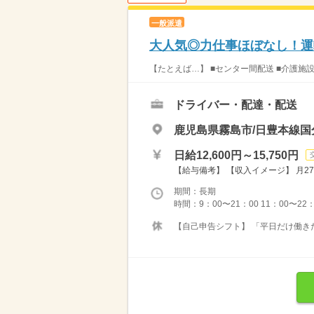
一般派遣
大人気◎力仕事ほぼなし！運
【たとえば…】 ■センター間配送 ■介護施
ドライバー・配達・配送
鹿児島県霧島市/日豊本線国
日給12,600円～15,750円
【給与備考】 【収入イメージ】 月27
期間：長期
時間：9：00〜21：00 11：00〜22
【自己申告シフト】 「平日だけ働きた