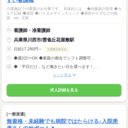
すい看護職
介護施設での看護のお仕事です。 具体的には… ◆内服薬の管理 ◆カ
ルテ記録 ◆巡回 ◆バイタルサインチェック ◆発疹やケガなどの処
置…etc. 注射...
看護師・准看護師
兵庫県川西市/雲雀丘花屋敷駅
日給17,280円～
交通費全額支給
◆週2日〜OK ◆家庭の都合でシフト調整可...
◆「平日だけ」など働きたい日を選べます！...
もっと見る
求人詳細を見る
[一般派遣]
無資格・未経験でも病院ではたらける♪入院患