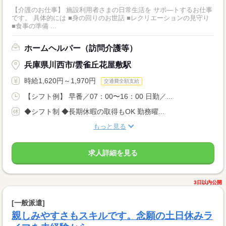
【介護のお仕事】 施設利用者さまの日常生活を サポ―トするお仕事
です。 具体的には ■身の回りのお世話 ■レクリエーションの見守り
■食事の準備 ...
ホームヘルパー（訪問介護等）
兵庫県川西市/雲雀丘花屋敷駅
時給1,620円～1,970円
交通費全額支給
【シフト例】 早番／07：00〜16：00 日勤／...
◆シフト制 ◆長期休暇の取得もOK 勤務曜...
もっと見る
求人詳細を見る
3日以内公開
[一般派遣]
親しみやすさもスキルです。念願の土日休みラ