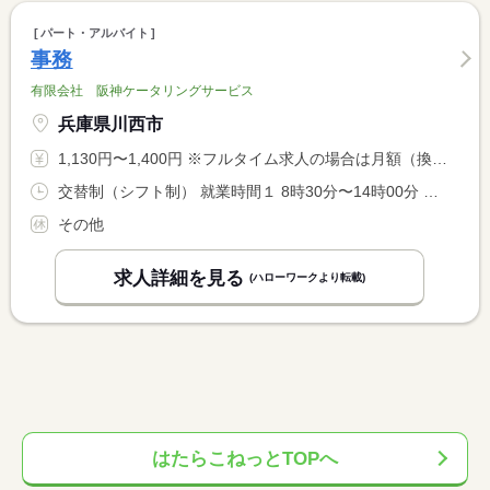
パート・アルバイト
事務
有限会社 阪神ケータリングサービス
兵庫県川西市
1,130円〜1,400円 ※フルタイム求人の場合は月額（換算額）、パート求人の場合は時間額を表示しています。
交替制（シフト制） 就業時間１ 8時30分〜14時00分 就業時間２ 13時00分〜18時30分 就業時間に関する特記事項 ※日曜日勤務できる方歓迎 <BR> （１）は土日どちらかでも勤務できる方歓迎。休憩３０分。
その他
求人詳細を見る
(ハローワークより転載)
はたらこねっとTOPへ