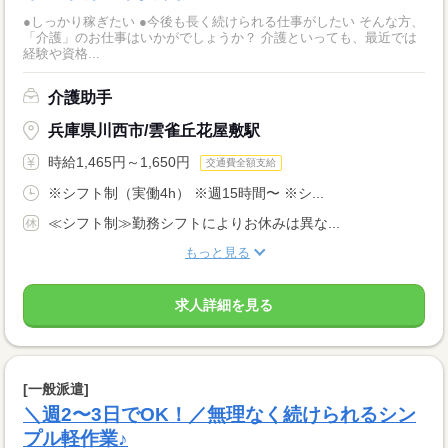
●しっかり稼ぎたい ●今後も長く続けられる仕事がしたい そんな方、
「介護」のお仕事はいかがでしょうか？ 介護といっても、最近では
経験や資格...
介護助手
兵庫県川西市/雲雀丘花屋敷駅
時給1,465円～1,650円
交通費全額支給
※シフト制（実働4h） ※週15時間〜 ※シ...
≪シフト制≫勤務シフトによりお休みは異な...
もっと見る
求人詳細を見る
[一般派遣]
＼週2〜3日でOK！／無理なく続けられるシン
プル軽作業♪