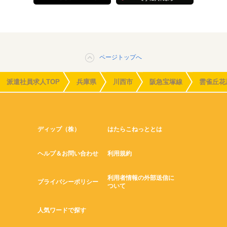
ページトップへ
派遣社員求人TOP
兵庫県
川西市
阪急宝塚線
雲雀丘花
ディップ（株）
はたらこねっととは
ヘルプ＆お問い合わせ
利用規約
利用者情報の外部送信に
プライバシーポリシー
ついて
人気ワードで探す