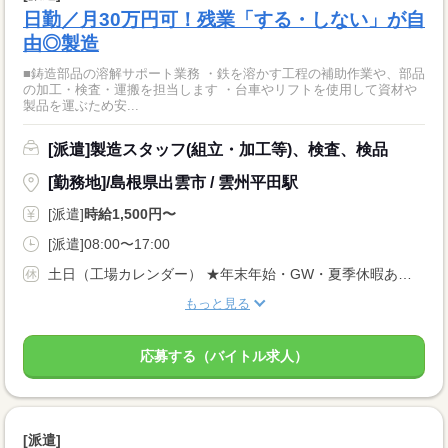
日勤／月30万円可！残業「する・しない」が自
由◎製造
■鋳造部品の溶解サポート業務 ・鉄を溶かす工程の補助作業や、部品
の加工・検査・運搬を担当します ・台車やリフトを使用して資材や
製品を運ぶため安...
[派遣]製造スタッフ(組立・加工等)、検査、検品
[勤務地]/島根県出雲市 / 雲州平田駅
[派遣]
時給1,500円〜
[派遣]08:00〜17:00
土日（工場カレンダー） ★年末年始・GW・夏季休暇あり ★年間休日120日
もっと見る
応募する（バイトル求人）
[派遣]