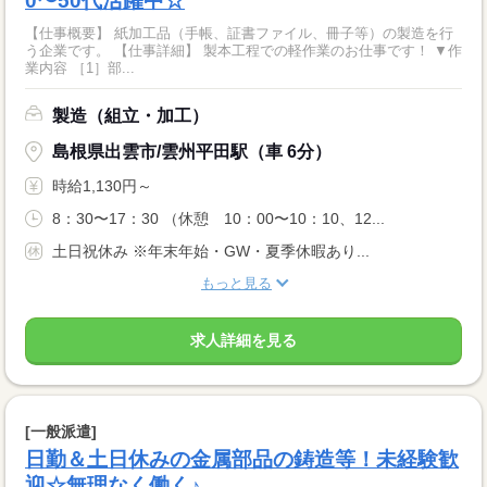
0〜50代活躍中☆
【仕事概要】 紙加工品（手帳、証書ファイル、冊子等）の製造を行
う企業です。 【仕事詳細】 製本工程での軽作業のお仕事です！ ▼作
業内容 ［1］部...
製造（組立・加工）
島根県出雲市/雲州平田駅（車 6分）
時給1,130円～
8：30〜17：30 （休憩 10：00〜10：10、12...
土日祝休み ※年末年始・GW・夏季休暇あり...
もっと見る
求人詳細を見る
[一般派遣]
日勤＆土日休みの金属部品の鋳造等！未経験歓
迎☆無理なく働く♪