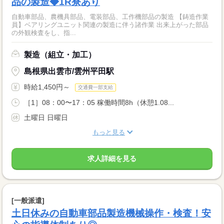
品の製造◆1R寮あり
自動車部品、農機具部品、電装部品、工作機部品の製造 【鋳造作業
員】ベアリングユニット関連の製造に伴う諸作業 出来上がった部品
の外観検査をし、指...
製造（組立・加工）
島根県出雲市/雲州平田駅
時給1,450円～
交通費一部支給
［1］08：00〜17：05 稼働時間8h（休憩1.08...
土曜日 日曜日
もっと見る
求人詳細を見る
[一般派遣]
土日休みの自動車部品製造機械操作・検査！安