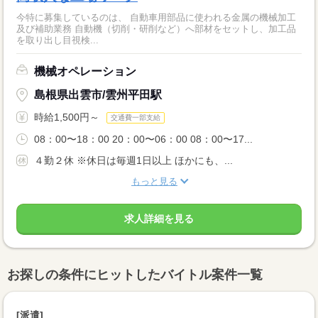
今特に募集しているのは、 自動車用部品に使われる金属の機械加工
及び補助業務 自動機（切削・研削など）へ部材をセットし、加工品
を取り出し目視検...
機械オペレーション
島根県出雲市/雲州平田駅
時給1,500円～
交通費一部支給
08：00〜18：00 20：00〜06：00 08：00〜17...
４勤２休 ※休日は毎週1日以上 ほかにも、...
もっと見る
求人詳細を見る
お探しの条件にヒットしたバイトル案件一覧
[派遣]