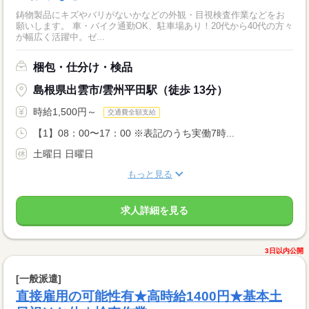
鋳物製品にキズやバリがないかなどの外観・目視検査作業などをお
願いします。 車・バイク通勤OK、駐車場あり！20代から40代の方々
が幅広く活躍中。ゼ...
梱包・仕分け・検品
島根県出雲市/雲州平田駅（徒歩 13分）
時給1,500円～
交通費全額支給
【1】08：00〜17：00 ※表記のうち実働7時...
土曜日 日曜日
もっと見る
求人詳細を見る
3日以内公開
[一般派遣]
直接雇用の可能性有★高時給1400円★基本土