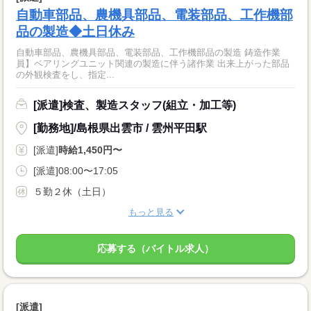
自動車部品、農機具部品、電装部品、工作機部
品の製造◆土日休み
自動車部品、農機具部品、電装部品、工作機部品の製造 鋳造作業
員】ベアリングユニット関連の製造に伴う諸作業 出来上がった部品
の外観検査をし、指定...
[派遣]検査、製造スタッフ(組立・加工等)
[勤務地]/島根県出雲市 / 雲州平田駅
[派遣]
時給1,450円〜
[派遣]08:00〜17:05
５勤２休（土日）
もっと見る
応募する（バイトル求人）
[派遣]