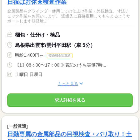
日祝はお休★検査作業
金属製品をグラインダー使用しての仕上げ作業・外観検査、寸法チ
ェック作業をお願いします。 派遣先に直接雇用してもらえるようサ
ポートします◎経験...
梱包・仕分け・検品
島根県出雲市/雲州平田駅（車 5分）
時給1,400円～
交通費全額支給
【1】08：00〜17：00 ※表記のうち実働7時...
土曜日 日曜日
もっと見る
求人詳細を見る
[一般派遣]
日勤専属の金属部品の目視検査・バリ取り！土