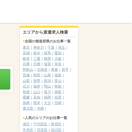
エリアから派遣求人検索
全国の都道府県のお仕事一覧
東京
神奈川
千葉
埼玉
茨城
栃木
群馬
愛知
岐阜
三重
静岡
大阪
兵庫
京都
滋賀
奈良
和歌山
北海道
青森
岩手
宮城
秋田
山形
福島
山梨
長野
新潟
富山
石川
福井
岡山
鳥取
島根
山口
香川
徳島
愛媛
高知
福岡
佐賀
長崎
熊本
大分
宮崎
鹿児島
沖縄
人気のエリアのお仕事一覧
港区
千代田区
新宿区
中央区
渋谷区
品川区