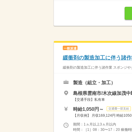
一般派遣
緩衝剤の製造加工に伴う諸作
緩衝剤の製造加工に伴う諸作業 スポンジや
製造（組立・加工）
島根県雲南市/木次線加茂中
【交通手段】私有車
時給1,050円～
交通費一部支給
【月収例】 月収169,124円 時給1050円
期間：1ヵ月以上3ヵ月以内
時間：［1］08：30〜17：20 稼働時間7