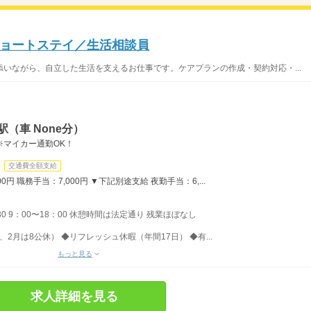
ョートステイ／生活相談員
いながら、自立した生活を支えるお仕事です。ケアプランの作成・契約対応・...
（車 None分）
※マイカー通勤OK！
交通費全額支給
円 職務手当：7,000円 ▼下記別途支給 夜勤手当：6,...
：30 9：00〜18：00 休憩時間は法定通り 残業ほぼなし
、2月は8公休） ◆リフレッシュ休暇（年間17日） ◆有...
もっと見る
求人詳細を見る