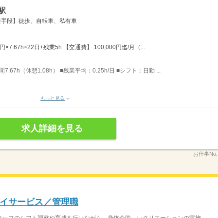
駅
通手段】徒歩、自転車、私有車
×7.67h×22日+残業5h 【交通費】 100,000円迄/月（...
.67h（休憩1.08h） ■残業平均：0.25h/日 ■シフト：日勤 ...
もっと見る
求人詳細を見る
お仕事No
イサービス／管理職
ッフのシフト調整や育成を行いながら、身体介助、レクリエーションの実施、...