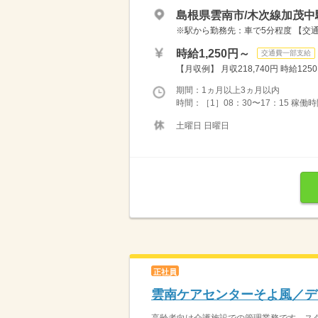
島根県雲南市/木次線加茂中
※駅から勤務先：車で5分程度 【交
時給1,250円～
交通費一部支給
【月収例】 月収218,740円 時給1250円
期間：1ヵ月以上3ヵ月以内
時間：［1］08：30〜17：15 稼働時間7
土曜日 日曜日
正社員
雲南ケアセンターそよ風／デ
高齢者向け介護施設での管理業務です。スタ