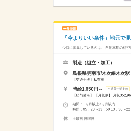
一般派遣
「今よりいい条件」地元で見
今特に募集しているのは、 自動車用の精密
製造（組立・加工）
島根県雲南市/木次線木次駅
【交通手段】私有車
時給1,650円～
交通費一部支給
【給与備考】 【月収例】 月収352,964円 
期間：1ヵ月以上3ヵ月以内
時間：05：20〜13：50 13：30〜22：
土曜日 日曜日