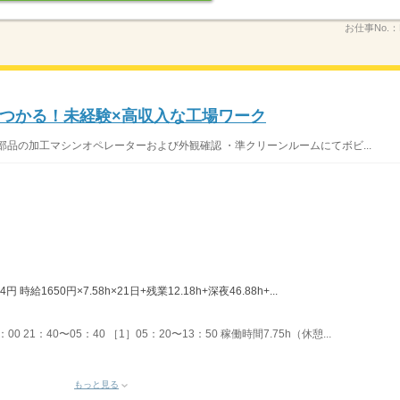
お仕事No.：
つかる！未経験×高収入な工場ワーク
部品の加工マシンオペレーターおよび外観確認 ・準クリーンルームにてボビ...
時給1650円×7.58h×21日+残業12.18h+深夜46.88h+...
00 21：40〜05：40 ［1］05：20〜13：50 稼働時間7.75h（休憩...
もっと見る