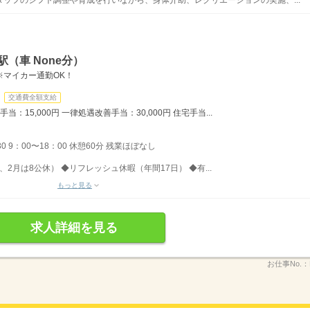
（車 None分）
※マイカー通勤OK！
交通費全額支給
当：15,000円 一律処遇改善手当：30,000円 住宅手当...
30 9：00〜18：00 休憩60分 残業ほぼなし
、2月は8公休） ◆リフレッシュ休暇（年間17日） ◆有...
もっと見る
求人詳細を見る
お仕事No.：