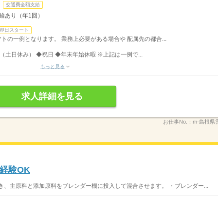
交通費全額支給
昇給あり（年1回）
即日スタート
シフトの一例となります。 業務上必要がある場合や 配属先の都合...
（土日休み） ◆祝日 ◆年末年始休暇 ※上記は一例で...
もっと見る
求人詳細を見る
お仕事No.：
m-島根県
経験OK
き、主原料と添加原料をブレンダー機に投入して混合させます。 ・ブレンダー...