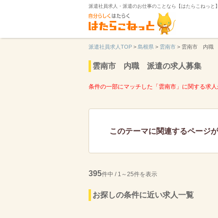
派遣社員求人・派遣のお仕事のことなら【はたらこねっと
派遣社員求人TOP
>
島根県
>
雲南市
>
雲南市 内職
雲南市 内職 派遣の求人募集
条件の一部にマッチした「雲南市」に関する求人
このテーマに関連するページ
395
件中 / 1～25件を表示
お探しの条件に近い求人一覧