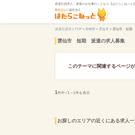
派遣社員求人・派遣のお仕事のことなら【はたらこねっと
派遣社員求人TOP
>
長崎県
>
雲仙市
>
雲仙市 短期
雲仙市 短期 派遣の求人募集
このテーマに関連するページ
1
件中 / 1～1件を表示
お探しのエリアの近くにある求人一