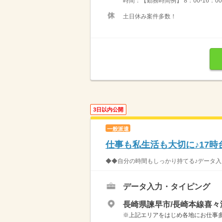
時間：【勤務時間例】 8：00-16：00／9：
土日休み案件多数！
3日以内公開
一般派遣
仕事も私生活も大切に♪17
◆◆自分の時間もしっかり持てる♪データ入力
データ入力・タイピング
長崎県諫早市/長崎本線喜々
※上記エリアをはじめ各地にお仕事多数！ 