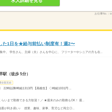
求人詳細を見る
お仕事No.：
s
した1日を★給与前払い制度有！週2〜
集中。 学生さん、主婦（夫）さんを中心に、 フリーターやシニアの方も在...
早駅（徒歩 5分）
費全額支給
22時以降/時給1313円 【高校生】 ◇時給1031円 ...
時くらいまで勤務できる方歓迎！／ ★週末のみの勤務もOK！ 週...
通が利き易い♪ 授業、趣味、家事、育児など両立◎...