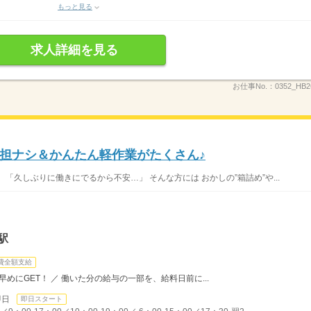
もっと見る
求人詳細を見る
お仕事No.：
0352_HB
担ナシ＆かんたん軽作業がたくさん♪
「久しぶりに働きにでるから不安…」 そんな方には おかしの”箱詰め”や...
駅
費全額支給
めにGET！ ／ 働いた分の給与の一部を、給料日前に...
即日
即日スタート