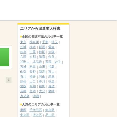
エリアから派遣求人検索
全国の都道府県のお仕事一覧
東京
神奈川
千葉
埼玉
茨城
栃木
群馬
愛知
岐阜
三重
静岡
大阪
兵庫
京都
滋賀
奈良
和歌山
北海道
青森
岩手
宮城
秋田
山形
福島
山梨
長野
新潟
富山
石川
福井
岡山
鳥取
1
島根
山口
香川
徳島
愛媛
高知
福岡
佐賀
長崎
熊本
大分
宮崎
鹿児島
沖縄
人気のエリアのお仕事一覧
港区
千代田区
新宿区
中央区
渋谷区
品川区