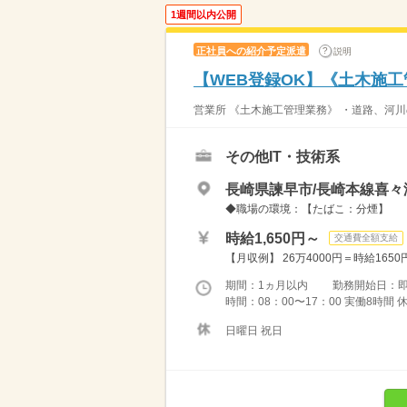
1週間以内公開
正社員への紹介予定派遣
説明
【WEB登録OK】《土木施
営業所 《土木施工管理業務》 ・道路、河川
その他IT・技術系
長崎県諫早市/長崎本線喜々津
◆職場の環境：【たばこ：分煙】
時給1,650円～
交通費全額支給
【月収例】 26万4000円＝時給165
期間：1ヵ月以内 勤務開始日：
時間：08：00〜17：00 実働8時間 
日曜日 祝日