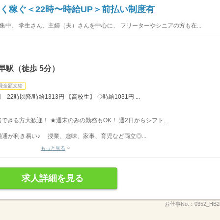
く稼ぐ＜22時〜時給UP＞前払い制度有
集中。 学生さん、主婦（夫）さんを中心に、 フリーターやシニアの方も在...
早駅（徒歩 5分）
費全額支給
22時以降/時給1313円 【高校生】 ◇時給1031円 ...
勤務できる方大歓迎！ ★週末のみの勤務もOK！ 週2日からシフト...
通が利き易い♪ 授業、趣味、家事、育児など両立◎...
もっと見る
求人詳細を見る
お仕事No.：
0352_HB