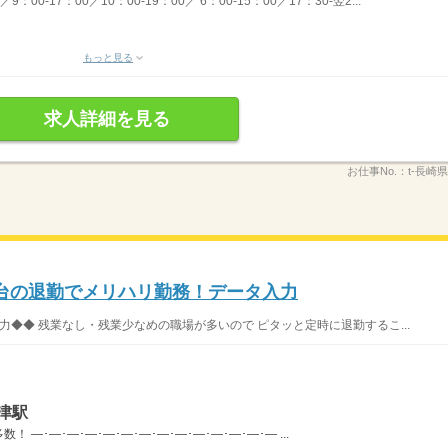
00-17：00／10：00-19：00／ 6：00-15：00／17：30-翌2...
もっと見る
求人詳細を見る
お仕事No.：
t-長崎
時台の退勤でメリハリ勤務！データ入力
◆◆ 残業なし・残業少なめの職場が多いので ピタッと定時に退勤するこ...
津駅
―･―･―･―･―･―･―･―･―･―･―･―･―･― ...