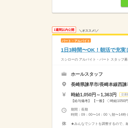
1週間以内公開
＼オススメ!／
パート・アルバイト
1日3時間〜OK！朝活で充実
スシローの アルバイト・パート スタッフ募
ホールスタッフ
長崎県諫早市/長崎本線西諫
時給1,050円～1,363円
交通
【給与備考】 【一般】 ◇時給1050円 
期間：長期
時間：09：00〜14：00 ＼朝〜14
★みんなでシフトを調整するので、融