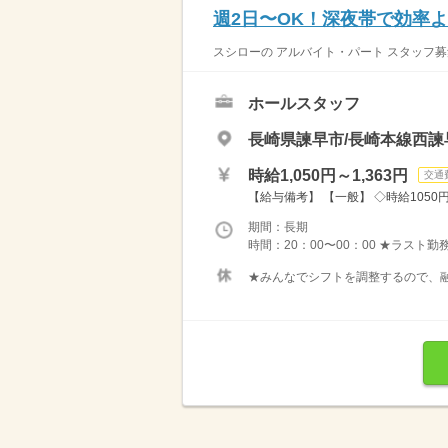
週2日〜OK！深夜帯で効率よ
スシローの アルバイト・パート スタッフ募
ホールスタッフ
長崎県諫早市/長崎本線西諫
時給1,050円～1,363円
交通
【給与備考】 【一般】 ◇時給1050円 
期間：長期
時間：20：00〜00：00 ★ラスト
★みんなでシフトを調整するので、融