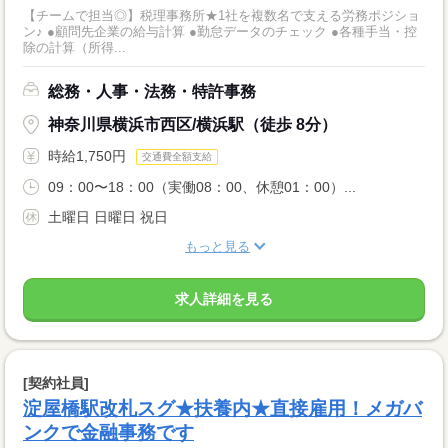
【チームで担当◎】税理事務所★1社を複数名で支える労務ポジショ
ン♪ ●顧問先企業の給与計算 ●勤怠データのチェック ●各種手当・控
除の計算（所得...
総務・人事・法務・特許事務
神奈川県横浜市西区/横浜駅（徒歩 8分）
時給1,750円
交通費全額支給
09：00〜18：00（実働08：00、休憩01：00）...
土曜日 日曜日 祝日
もっと見る
求人詳細を見る
[契約社員]
淀屋橋駅改札スグ★扶養内★直接雇用！メガバ
ンクで金融事務です