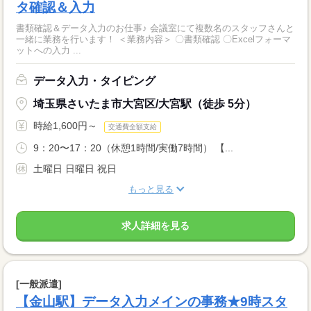
タ確認＆入力
書類確認＆データ入力のお仕事♪ 会議室にて複数名のスタッフさんと
一緒に業務を行います！ ＜業務内容＞ 〇書類確認 〇Excelフォーマ
ットへの入力 ...
データ入力・タイピング
埼玉県さいたま市大宮区/大宮駅（徒歩 5分）
時給1,600円～
交通費全額支給
9：20〜17：20（休憩1時間/実働7時間） 【...
土曜日 日曜日 祝日
もっと見る
求人詳細を見る
[一般派遣]
【金山駅】データ入力メインの事務★9時スタ