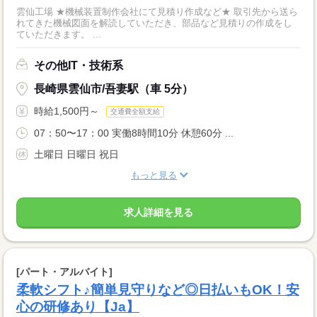
雲仙工場 ★機械装置制作会社にて見積り作成など★ 取引先から送ら
れてきた機械図面を解読していただき、部品など見積りの作成をし
ていただきます。 ...
その他IT・技術系
長崎県雲仙市/吾妻駅（車 5分）
時給1,500円～
交通費全額支給
07：50〜17：00 実働8時間10分 休憩60分 ...
土曜日 日曜日 祝日
もっと見る
求人詳細を見る
[パート・アルバイト]
柔軟シフト♪簡単見守りなど◎日払いもOK！安
心の研修あり【Ja】