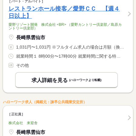
パート・アルバイト
レストランホール接客／愛野ＣＣ 【週４
日以上】
愛野リゾート開発 株式会社 <BR> （愛野カントリー倶楽部／島原カ
ントリー倶楽部）
長崎県雲仙市
1,031円〜1,031円 ※フルタイム求人の場合は月額（換算額）、パート求人の場合は時間額を表示しています。
就業時間１ 8時00分〜17時00分 就業時間に関する特記事項 ０８時００分〜１７時００分の時間の間の８時間以内 <BR> ※就業時間については相談下さい
その他
求人詳細を見る
(ハローワークより転載)
ハローワーク求人（掲載元：諫早公共職業安定所）
正社員
株式会社 来迎舎
長崎県雲仙市