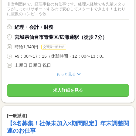
非営利団体で、経理事務のお仕事です。経理未経験でも先輩スタッ
フがしっかりサポートするので安心してスタートできます！まわり
に複数のコンビニや飲...
経理・会計・財務
宮城県仙台市青葉区/広瀬通駅（徒歩 7分）
時給1,340円
交通費一部支給
●9：00〜17：15（休憩時間・12：00〜13：0...
土曜日 日曜日 祝日
もっと見る
求人詳細を見る
[一般派遣]
【3名募集！社保未加入×期間限定】年末調整関
連のお仕事