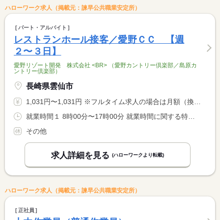
ハローワーク求人（掲載元：諫早公共職業安定所）
パート・アルバイト
レストランホール接客／愛野ＣＣ 【週
２〜３日】
愛野リゾート開発 株式会社 <BR> （愛野カントリー倶楽部／島原カ
ントリー倶楽部）
長崎県雲仙市
1,031円〜1,031円 ※フルタイム求人の場合は月額（換算額）、パート求人の場合は時間額を表示しています。
就業時間１ 8時00分〜17時00分 就業時間に関する特記事項 ０８時００分〜１７時００分の間の８時間以内 <BR> ※就業時間については要応談
その他
求人詳細を見る
(ハローワークより転載)
ハローワーク求人（掲載元：諫早公共職業安定所）
正社員