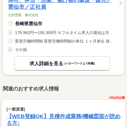
寿司、弁当・惣菜、揚げ物の製造・販売／
雲仙市／正社員
九州惣菜 株式会社
長崎県雲仙市
178,982円〜195,300円 ※フルタイム求人の場合は月額（換算額）、パート求人の場合は時間額を表示しています。
変形労働時間制 変形労働時間制の単位 １ヶ月単位 就業時間１ 8時00分〜17時00分
その他
求人詳細を見る
(ハローワークより転載)
関連のおすすめ求人情報
3日以内公開
[一般派遣]
【WEB登録OK】見積作成業務/機械図面が読め
る方♪