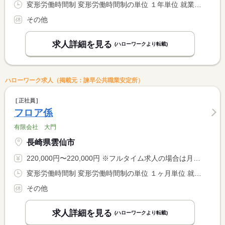
変形労働時間制 変形労働時間制の単位 １年単位 就業時間１ 5時50分〜13時35分 就業時間２ 13時05分〜20時50分 又は 7時50分〜18時45分の時間の間の7時間 就業時間に関する特記事項 ローテーション：【船内】（１）（２）の２交代制勤務（休憩４５ <BR> 分）【ターミナル】平日９：００〜１７：００（休憩６０分）／土 <BR> 日祝７：５０〜１５：３５・１１：００〜１８：４５の２交代制勤 <BR> 務（休憩４５分）
その他
求人詳細を見る
(ハローワークより転載)
ハローワーク求人（掲載元：諫早公共職業安定所）
正社員
フロア係
有限会社 大門
長崎県雲仙市
220,000円〜220,000円 ※フルタイム求人の場合は月額（換算額）、パート求人の場合は時間額を表示しています。
変形労働時間制 変形労働時間制の単位 １ヶ月単位 就業時間１ 7時00分〜16時00分 就業時間２ 7時00分〜18時00分 就業時間３ 7時00分〜12時00分 就業時間に関する特記事項 （１）休憩時間 １５０分 <BR> （２）休憩時間 ２１０分 ２０：３０まで勤務してもらうことが <BR> あります。 <BR> （３）週２〜３日勤務 休憩時間なし
その他
求人詳細を見る
(ハローワークより転載)