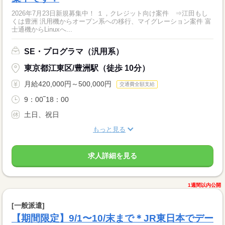
2026年7月23日新規募集中！ １，クレジット向け案件 ⇒江田もし
くは豊洲 汎用機からオープン系への移行、マイグレーション案件 富
士通機からLinuxへ...
SE・プログラマ（汎用系）
東京都江東区/豊洲駅（徒歩 10分）
月給420,000円～500,000円
交通費全額支給
9：00‾18：00
土日、祝日
もっと見る
求人詳細を見る
1週間以内公開
[一般派遣]
【期間限定】9/1〜10/末まで＊JR東日本でデー