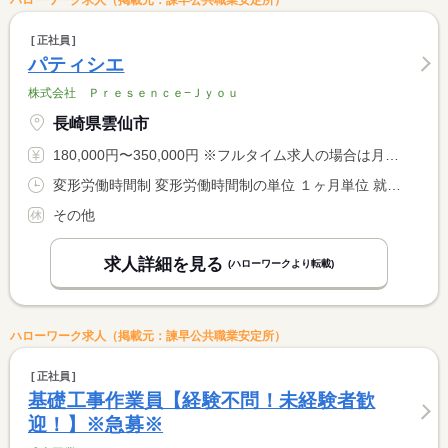
ハローワーク求人（掲載元：諫早公共職業安定所）
正社員
パティシエ
株式会社 Ｐｒｅｓｅｎｃｅ−Ｊｙｏｕ
長崎県雲仙市
180,000円〜350,000円 ※フルタイム求人の場合は月額（換算額）、パート求人の場合は時間額を表示しています。
変形労働時間制 変形労働時間制の単位 １ヶ月単位 就業時間１ 7時30分〜15時30分 就業時間２ 8時00分〜16時00分 就業時間３ 9時00分〜17時00分 就業時間に関する特記事項 ＊他に就業時間パターンあり <BR> ＊就業時間については相談可能です（実働７時間）
その他
求人詳細を見る
(ハローワークより転載)
ハローワーク求人（掲載元：諫早公共職業安定所）
正社員
基礎工事作業員【経験不問！未経験者歓
迎！】※急募※