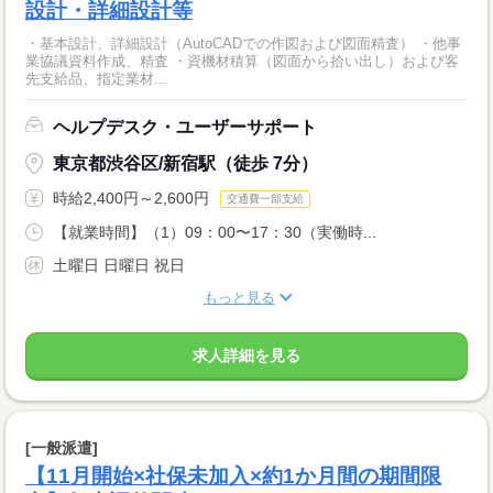
設計・詳細設計等
・基本設計、詳細設計（AutoCADでの作図および図面精査） ・他事
業協議資料作成、精査 ・資機材積算（図面から拾い出し）および客
先支給品、指定業材...
ヘルプデスク・ユーザーサポート
東京都渋谷区/新宿駅（徒歩 7分）
時給2,400円～2,600円
交通費一部支給
【就業時間】（1）09：00〜17：30（実働時...
土曜日 日曜日 祝日
もっと見る
求人詳細を見る
[一般派遣]
【11月開始×社保未加入×約1か月間の期間限