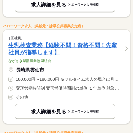
求人詳細を見る
(ハローワークより転載)
ハローワーク求人（掲載元：諫早公共職業安定所）
正社員
生乳検査業務【経験不問！資格不問！先輩
社員が指導します】
ながさき県酪農業協同組合
長崎県雲仙市
180,000円〜180,000円 ※フルタイム求人の場合は月額（換算額）、パート求人の場合は時間額を表示しています。
変形労働時間制 変形労働時間制の単位 １年単位 就業時間１ 8時30分〜17時00分 就業時間に関する特記事項 早朝出勤（６時３０分〜）あり <BR> １週間ずつ３人でローテンションです。 <BR> ６：３０〜８：００までは時間外で対応。 <BR> （８：００〜８：３０までは休憩）
その他
求人詳細を見る
(ハローワークより転載)