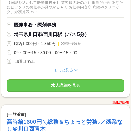
【経験を活かして医療事務★】 業界最大級のお仕事量だから あなた
にピッタリのお仕事が見つかる★ ◇お仕事内容◇ 病院やクリニッ
ク、介護施設での ...
医療事務・調剤事務
埼玉県川口市/西川口駅（バス 5分）
時給1,300円～1,350円
交通費一部支給
09：00〜15：30 09：00〜15：00
日曜日 祝日
もっと見る
求人詳細を見る
3日以内公開
[一般派遣]
高時給1600円＼総務＆ちょっと労務♪／残業な
し＠川口西青木