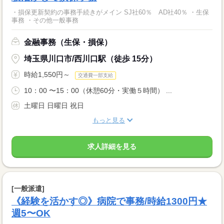
・損保更新契約の事務手続きがメイン SJ社60％ AD社40％ ・生保
事務 ・その他一般事務
金融事務（生保・損保）
埼玉県川口市/西川口駅（徒歩 15分）
時給1,550円～
交通費一部支給
10：00 〜15：00（休憩60分・実働５時間） ...
土曜日 日曜日 祝日
もっと見る
求人詳細を見る
[一般派遣]
《経験を活かす◎》病院で事務/時給1300円★
週5〜OK