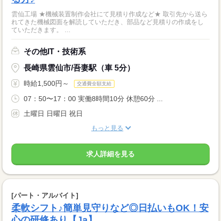
雲仙工場 ★機械装置制作会社にて見積り作成など★ 取引先から送ら
れてきた機械図面を解読していただき、部品など見積りの作成をし
ていただきます。 ...
その他IT・技術系
長崎県雲仙市/吾妻駅（車 5分）
時給1,500円～
交通費全額支給
07：50〜17：00 実働8時間10分 休憩60分 ...
土曜日 日曜日 祝日
もっと見る
求人詳細を見る
[パート・アルバイト]
柔軟シフト♪簡単見守りなど◎日払いもOK！安
心の研修あり【Ja】