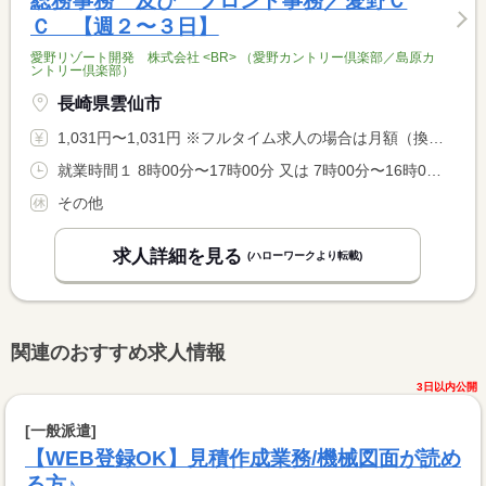
総務事務 及び フロント事務／愛野Ｃ
Ｃ 【週２〜３日】
愛野リゾート開発 株式会社 <BR> （愛野カントリー倶楽部／島原カ
ントリー倶楽部）
長崎県雲仙市
1,031円〜1,031円 ※フルタイム求人の場合は月額（換算額）、パート求人の場合は時間額を表示しています。
就業時間１ 8時00分〜17時00分 又は 7時00分〜16時00分の時間の間の7時間以上 就業時間に関する特記事項 ０７時００分〜１７時００分の時間の間の８時間以内 <BR> ※就業時間については要相談
その他
求人詳細を見る
(ハローワークより転載)
関連のおすすめ求人情報
3日以内公開
[一般派遣]
【WEB登録OK】見積作成業務/機械図面が読め
る方♪