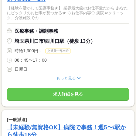
【経験を活かして医療事務★】 業界最大級のお仕事量だから あなた
にピッタリのお仕事が見つかる★ ◇お仕事内容◇ 病院やクリニッ
ク、介護施設での ...
医療事務・調剤事務
埼玉県川口市/西川口駅（徒歩 13分）
時給1,300円～
交通費一部支給
08：45〜17：00
日曜日
もっと見る
求人詳細を見る
[一般派遣]
【未経験/無資格OK】病院で事務！週5〜/駅か
ら徒歩16分