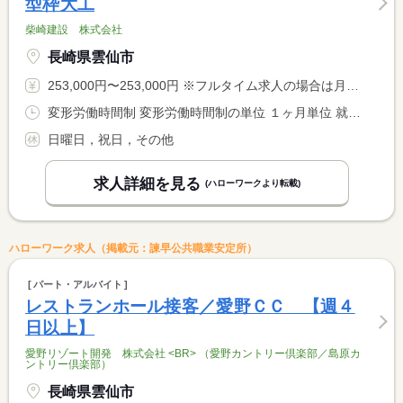
型枠大工
柴崎建設 株式会社
長崎県雲仙市
253,000円〜253,000円 ※フルタイム求人の場合は月額（換算額）、パート求人の場合は時間額を表示しています。
変形労働時間制 変形労働時間制の単位 １ヶ月単位 就業時間１ 8時00分〜17時00分
日曜日，祝日，その他
求人詳細を見る
(ハローワークより転載)
ハローワーク求人（掲載元：諫早公共職業安定所）
パート・アルバイト
レストランホール接客／愛野ＣＣ 【週４
日以上】
愛野リゾート開発 株式会社 <BR> （愛野カントリー倶楽部／島原カ
ントリー倶楽部）
長崎県雲仙市