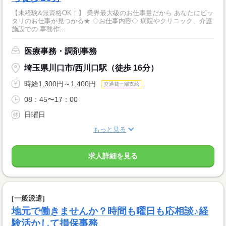
【未経験&無資格OK！】 業界最大級のお仕事量だから あなたにピッ
タリのお仕事が見つかる★ ◇お仕事内容◇ 病院やクリニック、介護
施設での 事務作...
医療事務・調剤事務
埼玉県川口市/西川口駅（徒歩 16分）
時給1,300円～1,400円
交通費一部支給
08：45〜17：00
日曜日
もっと見る
求人詳細を見る
[一般派遣]
地元で働きませんか？時間も曜日も応相談♪経
験活かして損保事務