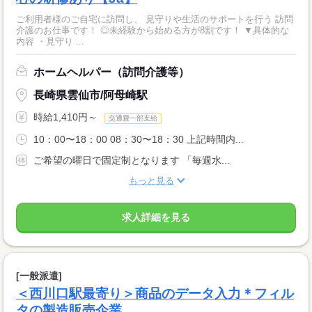
ご利用者様のご自宅に訪問し、 見守りや生活のサポートを行う 訪問
介護のお仕事です！ ◎未経験から始める方が8割です！ ▼具体的な
内容 ・見守り ...
ホームヘルパー（訪問介護等）
長崎県雲仙市/阿母崎駅
時給1,410円～
交通費一部支給
10：00〜18：00 08：30〜18：30 上記時間内...
ご希望の曜日で固定制となります 「毎週水...
もっと見る
求人詳細を見る
[一般派遣]
＜西川口駅最寄り＞商品のデータ入力＊フィル
タの製造販売企業