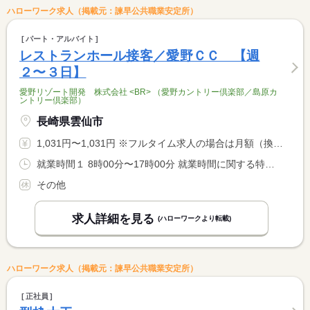
ハローワーク求人（掲載元：諫早公共職業安定所）
パート・アルバイト
レストランホール接客／愛野ＣＣ 【週
２〜３日】
愛野リゾート開発 株式会社 <BR> （愛野カントリー倶楽部／島原カ
ントリー倶楽部）
長崎県雲仙市
1,031円〜1,031円 ※フルタイム求人の場合は月額（換算額）、パート求人の場合は時間額を表示しています。
就業時間１ 8時00分〜17時00分 就業時間に関する特記事項 ０８時００分〜１７時００分の間の８時間以内 <BR> ※就業時間については要応談
その他
求人詳細を見る
(ハローワークより転載)
ハローワーク求人（掲載元：諫早公共職業安定所）
正社員