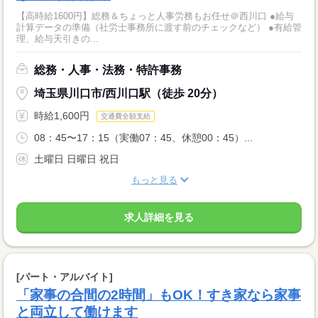
【高時給1600円】総務＆ちょっと人事労務もお任せ＠西川口 ●給与
計算データの準備（社労士事務所に渡す前のチェックなど） ●有給管
理、給与天引きの...
総務・人事・法務・特許事務
埼玉県川口市/西川口駅（徒歩 20分）
時給1,600円
交通費全額支給
08：45〜17：15（実働07：45、休憩00：45）...
土曜日 日曜日 祝日
もっと見る
求人詳細を見る
[パート・アルバイト]
「家事の合間の2時間」もOK！すき家なら家事
と両立して働けます