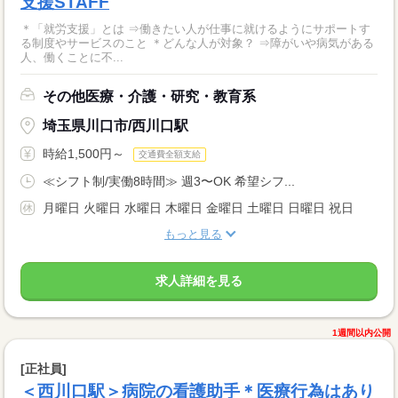
支援STAFF
＊「就労支援」とは ⇒働きたい人が仕事に就けるようにサポートす
る制度やサービスのこと ＊どんな人が対象？ ⇒障がいや病気がある
人、働くことに不...
その他医療・介護・研究・教育系
埼玉県川口市/西川口駅
時給1,500円～
交通費全額支給
≪シフト制/実働8時間≫ 週3〜OK 希望シフ...
月曜日 火曜日 水曜日 木曜日 金曜日 土曜日 日曜日 祝日
もっと見る
求人詳細を見る
1週間以内公開
[正社員]
＜西川口駅＞病院の看護助手＊医療行為はあり