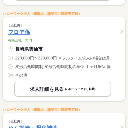
ハローワーク求人（掲載元：諫早公共職業安定所）
正社員
フロア係
有限会社 大門
長崎県雲仙市
220,000円〜220,000円 ※フルタイム求人の場合は月額（換算額）、パート求人の場合は時間額を表示しています。
変形労働時間制 変形労働時間制の単位 １ヶ月単位 就業時間１ 7時00分〜16時00分 就業時間２ 7時00分〜18時00分 就業時間３ 7時00分〜12時00分 就業時間に関する特記事項 （１）休憩時間 １５０分 <BR> （２）休憩時間 ２１０分 ２０：３０まで勤務してもらうことが <BR> あります。 <BR> （３）週２〜３日勤務 休憩時間なし
その他
求人詳細を見る
(ハローワークより転載)
ハローワーク求人（掲載元：諫早公共職業安定所）
正社員