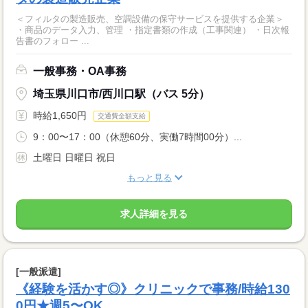
＜フィルタの製造販売、空調設備の保守サービスを提供する企業＞
・商品のデータ入力、管理 ・指定書類の作成（工事関連） ・日次報
告書のフォロー ...
一般事務・OA事務
埼玉県川口市/西川口駅（バス 5分）
時給1,650円
交通費全額支給
9：00〜17：00（休憩60分、実働7時間00分）...
土曜日 日曜日 祝日
もっと見る
求人詳細を見る
[一般派遣]
《経験を活かす◎》クリニックで事務/時給130
0円★週5〜OK