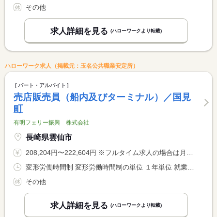
その他
求人詳細を見る
(ハローワークより転載)
ハローワーク求人（掲載元：玉名公共職業安定所）
パート・アルバイト
売店販売員（船内及びターミナル）／国見
町
有明フェリー振興 株式会社
長崎県雲仙市
208,204円〜222,604円 ※フルタイム求人の場合は月額（換算額）、パート求人の場合は時間額を表示しています。
変形労働時間制 変形労働時間制の単位 １年単位 就業時間１ 5時50分〜13時35分 就業時間２ 13時05分〜20時50分 又は 7時50分〜18時45分の時間の間の7時間 就業時間に関する特記事項 ローテーション：【船内】（１）（２）の２交代制勤務（休憩４５ <BR> 分）【ターミナル】平日９：００〜１７：００（休憩６０分）／土 <BR> 日祝７：５０〜１５：３５・１１：００〜１８：４５の２交代制勤 <BR> 務（休憩４５分）
その他
求人詳細を見る
(ハローワークより転載)