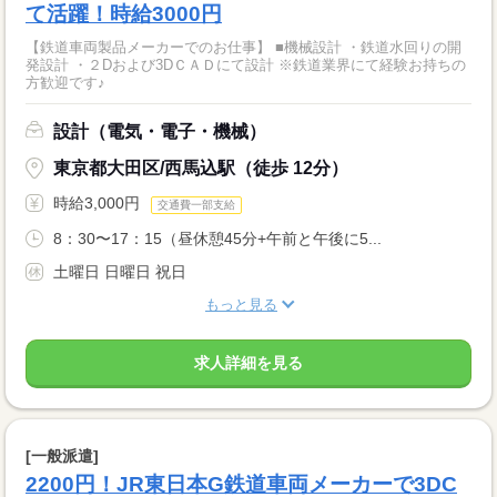
て活躍！時給3000円
【鉄道車両製品メーカーでのお仕事】 ■機械設計 ・鉄道水回りの開
発設計 ・２Dおよび3DＣＡＤにて設計 ※鉄道業界にて経験お持ちの
方歓迎です♪
設計（電気・電子・機械）
東京都大田区/西馬込駅（徒歩 12分）
時給3,000円
交通費一部支給
8：30〜17：15（昼休憩45分+午前と午後に5...
土曜日 日曜日 祝日
もっと見る
求人詳細を見る
[一般派遣]
2200円！JR東日本G鉄道車両メーカーで3DC