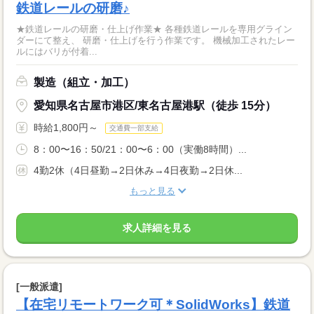
鉄道レールの研磨♪
★鉄道レールの研磨・仕上げ作業★ 各種鉄道レールを専用グライン
ダーにて整え、 研磨・仕上げを行う作業です。 機械加工されたレー
ルにはバリが付着...
製造（組立・加工）
愛知県名古屋市港区/東名古屋港駅（徒歩 15分）
時給1,800円～
交通費一部支給
8：00〜16：50/21：00〜6：00（実働8時間）...
4勤2休（4日昼勤→2日休み→4日夜勤→2日休...
もっと見る
求人詳細を見る
[一般派遣]
【在宅リモートワーク可＊SolidWorks】鉄道