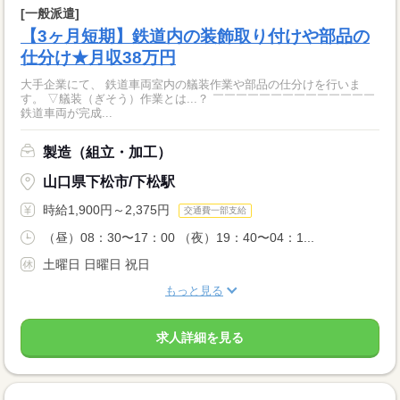
[一般派遣]
【3ヶ月短期】鉄道内の装飾取り付けや部品の
仕分け★月収38万円
大手企業にて、 鉄道車両室内の艤装作業や部品の仕分けを行いま
す。 ▽艤装（ぎそう）作業とは...？ ￣￣￣￣￣￣￣￣￣￣￣￣￣￣
鉄道車両が完成...
製造（組立・加工）
山口県下松市/下松駅
時給1,900円～2,375円
交通費一部支給
（昼）08：30〜17：00 （夜）19：40〜04：1...
土曜日 日曜日 祝日
もっと見る
求人詳細を見る