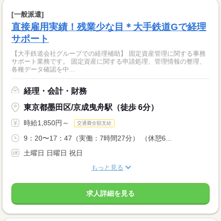
[一般派遣]
直接雇用実績！残業少な目＊大手鉄道Gで経理
サポート
【大手鉄道会社グループでの経理補助】 固定資産管理に関する事務
サポート業務です。 固定資産に関する申請処理、管理情報の整理、
各種データ確認を中...
経理・会計・財務
東京都墨田区/京成曳舟駅（徒歩 6分）
時給1,850円～
交通費全額支給
9：20〜17：47（実働：7時間27分） （休憩6...
土曜日 日曜日 祝日
もっと見る
求人詳細を見る