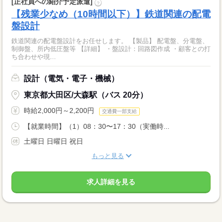
[正社員への紹介予定派遣]
?
【残業少なめ（10時間以下）】鉄道関連の配電
盤設計
鉄道関連の配電盤設計をお任せします。 【製品】 配電盤、分電盤、
制御盤、所内低圧盤等 【詳細】 ・盤設計：回路図作成 ・顧客との打
ち合わせや現...
設計（電気・電子・機械）
東京都大田区/大森駅（バス 20分）
時給2,000円～2,200円
交通費一部支給
【就業時間】（1）08：30〜17：30（実働時...
土曜日 日曜日 祝日
もっと見る
求人詳細を見る