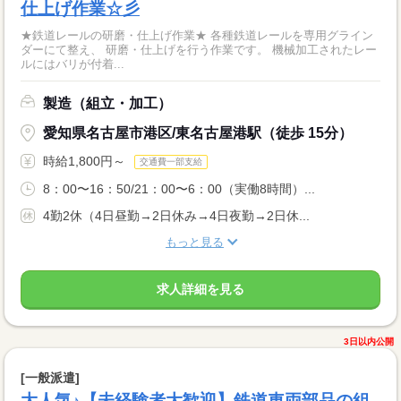
仕上げ作業☆彡
★鉄道レールの研磨・仕上げ作業★ 各種鉄道レールを専用グライン
ダーにて整え、 研磨・仕上げを行う作業です。 機械加工されたレー
ルにはバリが付着...
製造（組立・加工）
愛知県名古屋市港区/東名古屋港駅（徒歩 15分）
時給1,800円～
交通費一部支給
8：00〜16：50/21：00〜6：00（実働8時間）...
4勤2休（4日昼勤→2日休み→4日夜勤→2日休...
もっと見る
求人詳細を見る
3日以内公開
[一般派遣]
大人気♪【未経験者大歓迎】鉄道車両部品の組