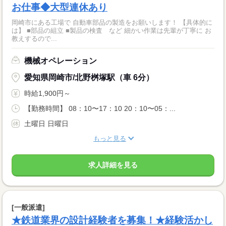
お仕事◆大型連休あり
岡崎市にある工場で 自動車部品の製造をお願いします！ 【具体的に
は】 ■部品の組立 ■製品の検査 など 細かい作業は先輩が丁寧に お
教えするので...
機械オペレーション
愛知県岡崎市/北野桝塚駅（車 6分）
時給1,900円～
【勤務時間】 08：10〜17：10 20：10〜05：...
土曜日 日曜日
もっと見る
求人詳細を見る
[一般派遣]
★鉄道業界の設計経験者を募集！★経験活かし