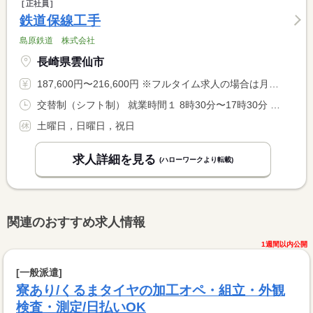
正社員
鉄道保線工手
島原鉄道 株式会社
長崎県雲仙市
187,600円〜216,600円 ※フルタイム求人の場合は月額（換算額）、パート求人の場合は時間額を表示しています。
交替制（シフト制） 就業時間１ 8時30分〜17時30分 就業時間２ 21時30分〜6時30分 就業時間に関する特記事項 （２）は深夜作業の時間（月６〜７回程度） <BR> （２）の翌日は非番
土曜日，日曜日，祝日
求人詳細を見る
(ハローワークより転載)
関連のおすすめ求人情報
1週間以内公開
[一般派遣]
寮あり/くるまタイヤの加工オペ・組立・外観
検査・測定/日払いOK