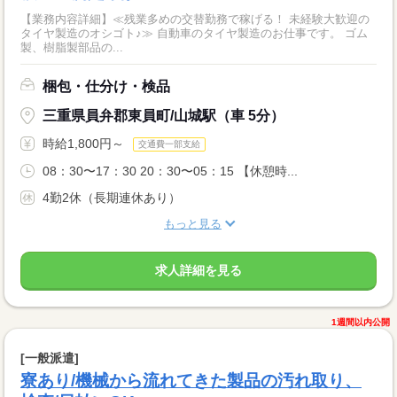
【業務内容詳細】≪残業多めの交替勤務で稼げる！ 未経験大歓迎の
タイヤ製造のオシゴト♪≫ 自動車のタイヤ製造のお仕事です。 ゴム
製、樹脂製部品の...
梱包・仕分け・検品
三重県員弁郡東員町/山城駅（車 5分）
時給1,800円～
交通費一部支給
08：30〜17：30 20：30〜05：15 【休憩時...
4勤2休（長期連休あり）
もっと見る
求人詳細を見る
1週間以内公開
[一般派遣]
寮あり/機械から流れてきた製品の汚れ取り、