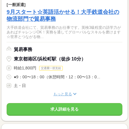
[一般派遣]
9月スタート☆英語活かせる！大手鉄道会社の
物流部門で貿易事務
大手鉄道会社にて、貿易事務のお仕事です。英検3級程度の語学力が
あればチャレンジOK！実務を通してグローバルなスキルを磨けます
☆世界とつながる物...
貿易事務
東京都港区/浜松町駅（徒歩 10分）
時給1,800円
交通費一部支給
●9：00〜18：00（休憩時間・12：00〜13：0...
土・日
もっと見る
求人詳細を見る