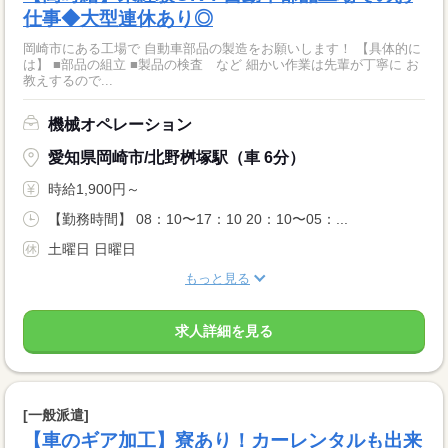
仕事◆大型連休あり◎
岡崎市にある工場で 自動車部品の製造をお願いします！ 【具体的に
は】 ■部品の組立 ■製品の検査 など 細かい作業は先輩が丁寧に お
教えするので...
機械オペレーション
愛知県岡崎市/北野桝塚駅（車 6分）
時給1,900円～
【勤務時間】 08：10〜17：10 20：10〜05：...
土曜日 日曜日
もっと見る
求人詳細を見る
[一般派遣]
【車のギア加工】寮あり！カーレンタルも出来