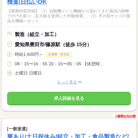
検査/日払いOK
【業務内容詳細】（1）自動機という機械から流れてきた製品の綿棒
での汚れ取り、拡大鏡を使用した外観検査。 （2）手の指サイズの製
品を機械へセット...
製造（組立・加工）
愛知県豊田市/篠原駅（徒歩 15分）
時給1,600円～
交通費一部支給
08：15〜16：55 20：15〜05：05 【休憩時...
土曜日 日曜日
もっと見る
求人詳細を見る
1週間以内公開
[一般派遣]
寮あり/土日祝休み/組立・加工・食品製造など/