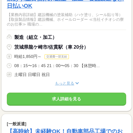
日払いOK
【業務内容詳細】建設機械の塗装補助（ハケ塗り、シール貼り等）
【取扱製品情報】建設機械、ホイールローダー ≪当社イチオシの寮
のお仕事≫ 職場の...
製造（組立・加工）
茨城県龍ケ崎市/佐貫駅（車 20分）
時給1,850円～
交通費一部支給
08：15〜16：45 21：00〜05：30 【休憩時...
土曜日 日曜日 祝日
もっと見る
求人詳細を見る
[一般派遣]
【高時給】未経験OK！自動車部品工場でのお