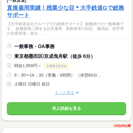
[一般派遣]
直接雇用実績！残業少な目＊大手鉄道Gで総務
サポート
【大手鉄道会社グループでの総務サポート】 総務部での一般事務で
す。 経費精算に関する日常運用、異動者等の対応、備消品・切手等
の在庫管理・発注、...
一般事務・OA事務
東京都墨田区/京成曳舟駅（徒歩 6分）
時給1,850円～
交通費全額支給
9：30〜16：30（実働：6時間） （休憩60分...
土曜日 日曜日 祝日
もっと見る
求人詳細を見る
3日以内公開