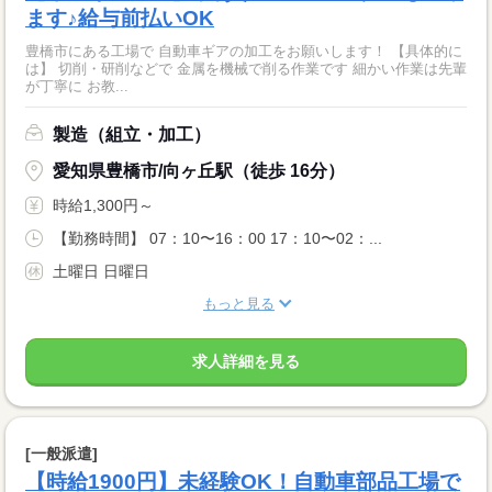
ます♪給与前払いOK
豊橋市にある工場で 自動車ギアの加工をお願いします！ 【具体的に
は】 切削・研削などで 金属を機械で削る作業です 細かい作業は先輩
が丁寧に お教...
製造（組立・加工）
愛知県豊橋市/向ヶ丘駅（徒歩 16分）
時給1,300円～
【勤務時間】 07：10〜16：00 17：10〜02：...
土曜日 日曜日
もっと見る
求人詳細を見る
[一般派遣]
【時給1900円】未経験OK！自動車部品工場で