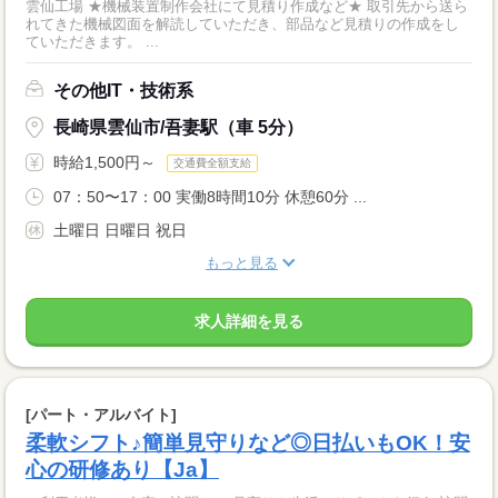
雲仙工場 ★機械装置制作会社にて見積り作成など★ 取引先から送ら
れてきた機械図面を解読していただき、部品など見積りの作成をし
ていただきます。 ...
その他IT・技術系
長崎県雲仙市/吾妻駅（車 5分）
時給1,500円～
交通費全額支給
07：50〜17：00 実働8時間10分 休憩60分 ...
土曜日 日曜日 祝日
もっと見る
求人詳細を見る
[パート・アルバイト]
柔軟シフト♪簡単見守りなど◎日払いもOK！安
心の研修あり【Ja】