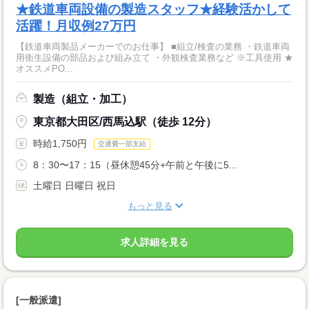
★鉄道車両設備の製造スタッフ★経験活かして
活躍！月収例27万円
【鉄道車両製品メーカーでのお仕事】 ■組立/検査の業務 ・鉄道車両
用衛生設備の部品および組み立て ・外観検査業務など ※工具使用 ★
オススメPO...
製造（組立・加工）
東京都大田区/西馬込駅（徒歩 12分）
時給1,750円
交通費一部支給
8：30〜17：15（昼休憩45分+午前と午後に5...
土曜日 日曜日 祝日
もっと見る
求人詳細を見る
[一般派遣]