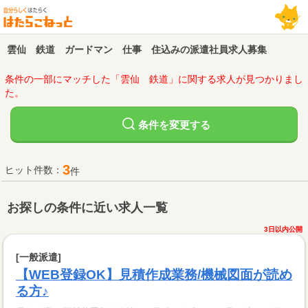
雲仙 鉄道 ガードマン 仕事 住込みの派遣社員求人募集
条件の一部にマッチした「雲仙 鉄道」に関する求人が見つかりまし
た。
変更する
条件を
3
ヒット件数：
件
お探しの条件に近い求人一覧
3日以内公開
[一般派遣]
【WEB登録OK】見積作成業務/機械図面が読め
る方♪