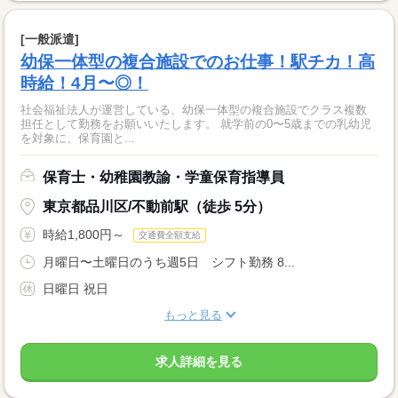
[一般派遣]
幼保一体型の複合施設でのお仕事！駅チカ！高
時給！4月〜◎！
社会福祉法人が運営している、幼保一体型の複合施設でクラス複数
担任として勤務をお願いいたします。 就学前の0〜5歳までの乳幼児
を対象に、保育園と...
保育士・幼稚園教諭・学童保育指導員
東京都品川区/不動前駅（徒歩 5分）
時給1,800円～
交通費全額支給
月曜日〜土曜日のうち週5日 シフト勤務 8...
日曜日 祝日
もっと見る
求人詳細を見る