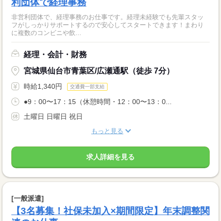
利団体で経理事務
非営利団体で、経理事務のお仕事です。経理未経験でも先輩スタッ
フがしっかりサポートするので安心してスタートできます！まわり
に複数のコンビニや飲...
経理・会計・財務
宮城県仙台市青葉区/広瀬通駅（徒歩 7分）
時給1,340円
交通費一部支給
●9：00〜17：15（休憩時間・12：00〜13：0...
土曜日 日曜日 祝日
もっと見る
求人詳細を見る
[一般派遣]
【3名募集！社保未加入×期間限定】年末調整関