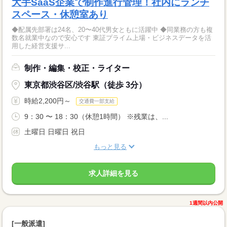
大手SaaS企業で制作進行管理！社内にランチ
スペース・休憩室あり
◆配属先部署は24名、20〜40代男女ともに活躍中 ◆同業務の方も複
数名就業中なので安心です 東証プライム上場・ビジネスデータを活
用した経営支援サ...
制作・編集・校正・ライター
東京都渋谷区/渋谷駅（徒歩 3分）
時給2,200円～
交通費一部支給
9：30 〜 18：30（休憩1時間） ※残業は、...
土曜日 日曜日 祝日
もっと見る
求人詳細を見る
1週間以内公開
[一般派遣]