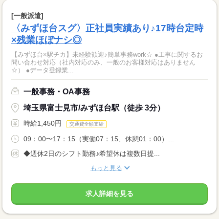
[一般派遣]
〈みずほ台スグ〉正社員実績あり♪17時台定時
×残業ほぼナシ◎
【みずほ台×駅チカ】未経験歓迎♪簡単事務work☆ ●工事に関するお
問い合わせ対応（社内対応のみ、一般のお客様対応はありません
☆） ●データ登録業...
一般事務・OA事務
埼玉県富士見市/みずほ台駅（徒歩 3分）
時給1,450円
交通費全額支給
09：00〜17：15（実働07：15、休憩01：00）...
◆週休2日のシフト勤務♪希望休は複数日提...
もっと見る
求人詳細を見る