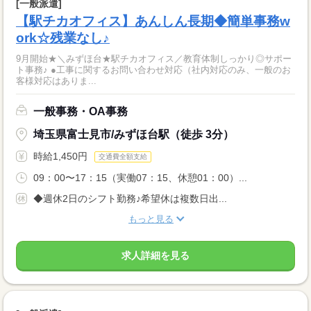
[一般派遣]
【駅チカオフィス】あんしん長期◆簡単事務w
ork☆残業なし♪
9月開始★＼みずほ台★駅チカオフィス／教育体制しっかり◎サポー
ト事務♪ ●工事に関するお問い合わせ対応（社内対応のみ、一般のお
客様対応はありま...
一般事務・OA事務
埼玉県富士見市/みずほ台駅（徒歩 3分）
時給1,450円
交通費全額支給
09：00〜17：15（実働07：15、休憩01：00）...
◆週休2日のシフト勤務♪希望休は複数日出...
もっと見る
求人詳細を見る