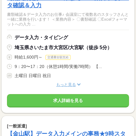
タ確認＆入力
書類確認＆データ入力のお仕事♪ 会議室にて複数名のスタッフさんと
一緒に業務を行います！ ＜業務内容＞ 〇書類確認 〇Excelフォーマ
ットへの入力 ...
データ入力・タイピング
埼玉県さいたま市大宮区/大宮駅（徒歩 5分）
時給1,600円～
交通費全額支給
9：20〜17：20（休憩1時間/実働7時間） 【...
土曜日 日曜日 祝日
もっと見る
求人詳細を見る
[一般派遣]
【金山駅】データ入力メインの事務★9時スタ