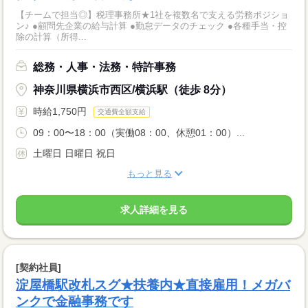
【チームで担当◎】税理事務所★1社を複数名で支える労務ポジショ
ン♪ ●顧問先企業の給与計算 ●勤怠データのチェック ●各種手当・控
除の計算（所得...
総務・人事・法務・特許事務
神奈川県横浜市西区/横浜駅（徒歩 8分）
時給1,750円
交通費全額支給
09：00〜18：00（実働08：00、休憩01：00）...
土曜日 日曜日 祝日
もっと見る
求人詳細を見る
[契約社員]
淀屋橋駅改札スグ★扶養内★直接雇用！メガバ
ンクで金融事務です