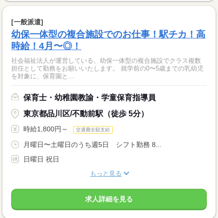
[一般派遣]
幼保一体型の複合施設でのお仕事！駅チカ！高
時給！4月〜◎！
社会福祉法人が運営している、幼保一体型の複合施設でクラス複数
担任として勤務をお願いいたします。 就学前の0〜5歳までの乳幼児
を対象に、保育園と...
保育士・幼稚園教諭・学童保育指導員
東京都品川区/不動前駅（徒歩 5分）
時給1,800円～
交通費全額支給
月曜日〜土曜日のうち週5日 シフト勤務 8...
日曜日 祝日
もっと見る
求人詳細を見る