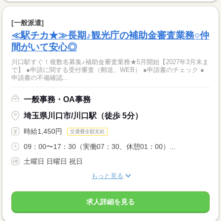
[一般派遣]
≪駅チカ★≫長期♪観光庁の補助金審査業務○仲
間がいて安心◎
川口駅すぐ！複数名募集♪補助金審査業務★5月開始【2027年3月末ま
で】 ●申請に関する受付審査（郵送、WEB） ●申請書のチェック ●
申請書の不備確認...
一般事務・OA事務
埼玉県川口市/川口駅（徒歩 5分）
時給1,450円
交通費全額支給
09：00〜17：30（実働07：30、休憩01：00）...
土曜日 日曜日 祝日
もっと見る
求人詳細を見る