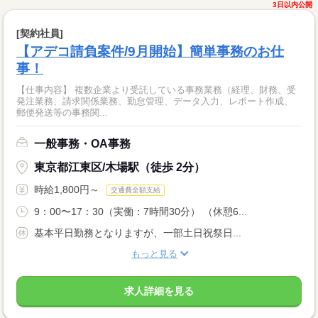
3日以内公開
[契約社員]
【アデコ請負案件/9月開始】簡単事務のお仕
事！
【仕事内容】 複数企業より受託している事務業務（経理、財務、受
発注業務、請求関係業務、勤怠管理、データ入力、レポート作成、
郵便発送等の事務関...
一般事務・OA事務
東京都江東区/木場駅（徒歩 2分）
時給1,800円～
交通費全額支給
9：00〜17：30（実働：7時間30分） （休憩6...
基本平日勤務となりますが、一部土日祝祭日...
もっと見る
求人詳細を見る