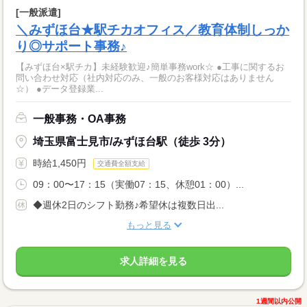
[一般派遣]
＼みずほ台★駅チカオフィス／教育体制しっか
り◎サポート事務♪
【みずほ台×駅チカ】未経験歓迎♪簡単事務work☆ ●工事に関するお
問い合わせ対応（社内対応のみ、一般のお客様対応はありません
☆） ●データ登録業...
一般事務・OA事務
埼玉県富士見市/みずほ台駅（徒歩 3分）
時給1,450円
交通費全額支給
09：00〜17：15（実働07：15、休憩01：00）...
◆週休2日のシフト勤務♪希望休は複数日出...
もっと見る
求人詳細を見る
1週間以内公開