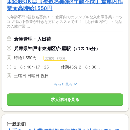
未経験OK◎【複数名募集×年齢不問】倉庫内作
業★高時給1550円
＼年齢不問×複数名募集！／ 倉庫内でのシンプルな入出庫作業♪ コツ
コツ進める作業が好きな方にオススメです！ 【お仕事内容】 ・商品
の入庫作業 ...
倉庫管理・入出荷
兵庫県神戸市東灘区/芦屋駅（バス 15分）
時給1,550円～
交通費一部支給
1 8：40〜17：25 ・ 休憩45分 2 8：30...
土曜日 日曜日 祝日
もっと見る
求人詳細を見る
[一般派遣]