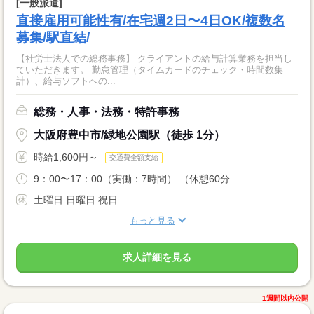
[一般派遣]
直接雇用可能性有/在宅週2日〜4日OK/複数名
募集/駅直結/
【社労士法人での総務事務】 クライアントの給与計算業務を担当し
ていただきます。 勤怠管理（タイムカードのチェック・時間数集
計）、給与ソフトへの...
総務・人事・法務・特許事務
大阪府豊中市/緑地公園駅（徒歩 1分）
時給1,600円～
交通費全額支給
9：00〜17：00（実働：7時間） （休憩60分...
土曜日 日曜日 祝日
もっと見る
求人詳細を見る
1週間以内公開