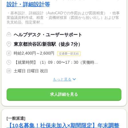
設計・詳細設計等
・基本設計、詳細設計（AutoCADでの作図および図面精査） ・他事
業協議資料作成、精査 ・資機材積算（図面から拾い出し）および客
先支給品、指定業材...
ヘルプデスク・ユーザーサポート
東京都渋谷区/新宿駅（徒歩 7分）
時給2,400円～2,600円
交通費一部支給
【就業時間】（1）09：00〜17：30（実働時...
土曜日 日曜日 祝日
もっと見る
求人詳細を見る
[一般派遣]
【10名募集！社保未加入×期間限定】年末調整