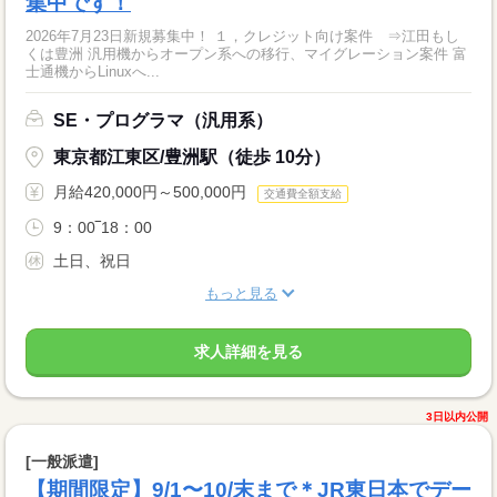
集中です！
2026年7月23日新規募集中！ １，クレジット向け案件 ⇒江田もし
くは豊洲 汎用機からオープン系への移行、マイグレーション案件 富
士通機からLinuxへ...
SE・プログラマ（汎用系）
東京都江東区/豊洲駅（徒歩 10分）
月給420,000円～500,000円
交通費全額支給
9：00‾18：00
土日、祝日
もっと見る
求人詳細を見る
3日以内公開
[一般派遣]
【期間限定】9/1〜10/末まで＊JR東日本でデー