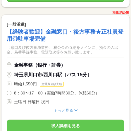
3日以内公開
[一般派遣]
【経験者歓迎】金融窓口・後方事務★正社員登
用◎駐車場完備
〔窓口及び後方事務業務〕 税公金の収納をメインに、預金の入出
金、為替手続事務、電話取次等をお願い致します。
金融事務（銀行・証券）
埼玉県川口市/西川口駅（バス 15分）
時給1,550円
交通費全額支給
8：30〜17：00（実働7時間30分、休憩60分）
土曜日 日曜日 祝日
もっと見る
求人詳細を見る