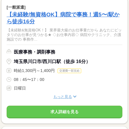
[一般派遣]
【未経験/無資格OK】病院で事務！週5〜/駅か
ら徒歩16分
【未経験&無資格OK！】 業界最大級のお仕事量だから あなたにピッ
タリのお仕事が見つかる★ ◇お仕事内容◇ 病院やクリニック、介護
施設での 事務作...
医療事務・調剤事務
埼玉県川口市/西川口駅（徒歩 16分）
時給1,300円～1,400円
交通費一部支給
08：45〜17：00
日曜日
もっと見る
求人詳細を見る