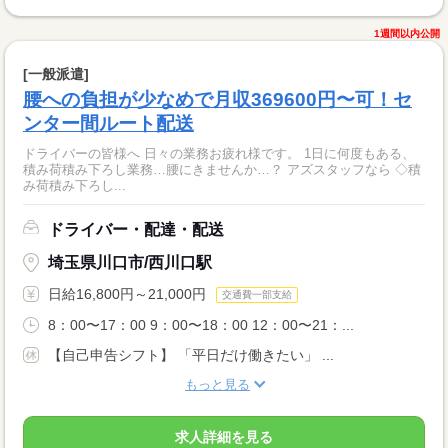
1週間以内公開
[一般派遣]
腰への負担が少なめで月収369600円〜可！セ
ンター間ルート配送
ドライバーの皆様へ 日々の業務お疲れ様です。 1日に何度もある、
積み荷積み下ろし業務…腰にきませんか…？ アズスタッフなら ◇積
み荷積み下ろし...
ドライバー・配達・配送
埼玉県川口市/西川口駅
日給16,800円～21,000円
交通費一部支給
8：00〜17：00 9：00〜18：00 12：00〜21：...
【自己申告シフト】 「平日だけ働きたい」 ...
もっと見る
求人詳細を見る