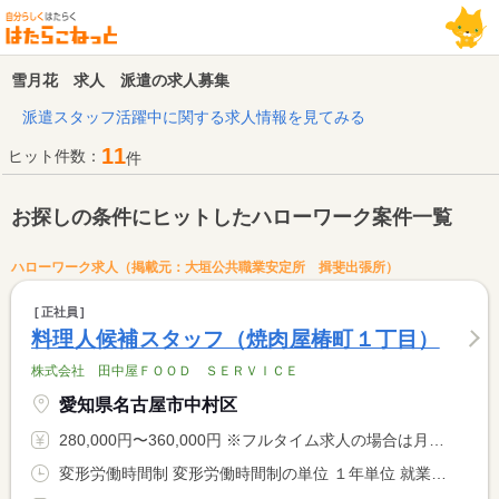
雪月花 求人 派遣の求人募集
派遣スタッフ活躍中に関する求人情報を見てみる
11
ヒット件数：
件
お探しの条件にヒットしたハローワーク案件一覧
ハローワーク求人（掲載元：大垣公共職業安定所 揖斐出張所）
正社員
料理人候補スタッフ（焼肉屋椿町１丁目）
株式会社 田中屋ＦＯＯＤ ＳＥＲＶＩＣＥ
愛知県名古屋市中村区
280,000円〜360,000円 ※フルタイム求人の場合は月額（換算額）、パート求人の場合は時間額を表示しています。
変形労働時間制 変形労働時間制の単位 １年単位 就業時間１ 11時00分〜23時00分 又は 11時00分〜0時00分の時間の間の8時間程度