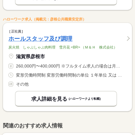
ハローワーク求人（掲載元：彦根公共職業安定所）
正社員
ホールスタッフ及び調理
炭火焼 しゃぶしゃぶ肉料理 雪月花 <BR> （Ｍ＆Ｈ 株式会社）
滋賀県彦根市
260,000円〜400,000円 ※フルタイム求人の場合は月額（換算額）、パート求人の場合は時間額を表示しています。
変形労働時間制 変形労働時間制の単位 １年単位 又は 10時00分〜23時00分の時間の間の8時間程度 就業時間に関する特記事項 ・就業時間は、１０時〜２３時の間の実働８時間程度（シフト制） <BR> ・休憩時間は、勤務条件や就業時間帯で変わります
その他
求人詳細を見る
(ハローワークより転載)
関連のおすすめ求人情報