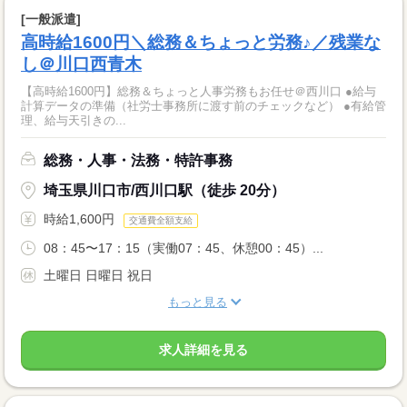
[一般派遣]
高時給1600円＼総務＆ちょっと労務♪／残業な
し＠川口西青木
【高時給1600円】総務＆ちょっと人事労務もお任せ＠西川口 ●給与
計算データの準備（社労士事務所に渡す前のチェックなど） ●有給管
理、給与天引きの...
総務・人事・法務・特許事務
埼玉県川口市/西川口駅（徒歩 20分）
時給1,600円
交通費全額支給
08：45〜17：15（実働07：45、休憩00：45）...
土曜日 日曜日 祝日
もっと見る
求人詳細を見る