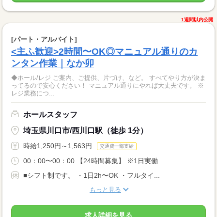
1週間以内公開
[パート・アルバイト]
<主ふ歓迎>2時間〜OK◎マニュアル通りのカ
ンタン作業｜なか卯
◆ホール/レジ ご案内、ご提供、片づけ、など。 すべてやり方が決ま
ってるので安心ください！ マニュアル通りにやれば大丈夫です。 ※
レジ業務につ...
ホールスタッフ
埼玉県川口市/西川口駅（徒歩 1分）
時給1,250円～1,563円
交通費一部支給
00：00〜00：00 【24時間募集】 ※1日実働...
■シフト制です。 ・1日2h〜OK ・フルタイ...
もっと見る
求人詳細を見る