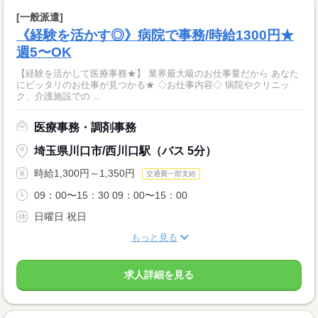
[一般派遣]
《経験を活かす◎》病院で事務/時給1300円★
週5〜OK
【経験を活かして医療事務★】 業界最大級のお仕事量だから あなた
にピッタリのお仕事が見つかる★ ◇お仕事内容◇ 病院やクリニッ
ク、介護施設での ...
医療事務・調剤事務
埼玉県川口市/西川口駅（バス 5分）
時給1,300円～1,350円
交通費一部支給
09：00〜15：30 09：00〜15：00
日曜日 祝日
もっと見る
求人詳細を見る