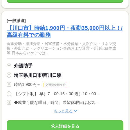
[一般派遣]
【川口市】時給1,900円・夜勤35,000円以上！/
高級有料での勤務
食事介助・排泄介助・居室整備・水分補給・入浴介助・リネン交
換・外出介助・レクリエーション企画および運営・介護記録作成
等 日本みらいケアでは...
介護助手
埼玉県川口市/西川口駅
時給1,900円～
交通費全額支給
【シフト制】 早）7：00-16：00 遅）10：00...
◆就業可能な曜日、時間、希望休暇日はお気...
もっと見る
求人詳細を見る