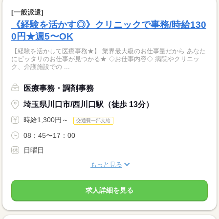
[一般派遣]
《経験を活かす◎》クリニックで事務/時給130
0円★週5〜OK
【経験を活かして医療事務★】 業界最大級のお仕事量だから あなた
にピッタリのお仕事が見つかる★ ◇お仕事内容◇ 病院やクリニッ
ク、介護施設での ...
医療事務・調剤事務
埼玉県川口市/西川口駅（徒歩 13分）
時給1,300円～
交通費一部支給
08：45〜17：00
日曜日
もっと見る
求人詳細を見る