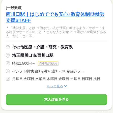
[一般派遣]
西川口駅｜はじめてでも安心♪教育体制◎就労
支援STAFF
＊「就労支援」とは ⇒働きたい人が仕事に就けるようにサポートす
る制度やサービスのこと ＊どんな人が対象？ ⇒障がいや病気がある
人、働くことに不...
その他医療・介護・研究・教育系
埼玉県川口市/西川口駅
時給1,500円～
交通費全額支給
≪シフト制/実働8時間≫ 週3〜OK 希望シフ...
月曜日 火曜日 水曜日 木曜日 金曜日 土曜日 日曜日 祝日
もっと見る
求人詳細を見る