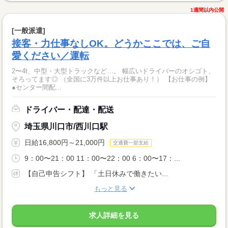
1週間以内公開
[一般派遣]
接客・力仕事なしOK。どうかここでは、ご自
愛ください／運転
2〜4t、中型・大型トラックなど…。 幅広いドライバーのオシゴト、
そろってます◎ （全国に3万件以上お仕事あり！） 【お仕事の例】
●センター間配...
ドライバー・配達・配送
埼玉県川口市/西川口駅
日給16,800円～21,000円
交通費一部支給
9：00〜21：00 11：00〜22：00 6：00〜17：...
【自己申告シフト】 「土日休みで働きたい...
もっと見る
求人詳細を見る