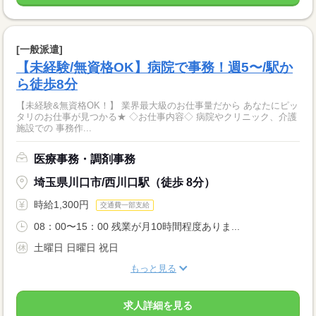
[一般派遣]
【未経験/無資格OK】病院で事務！週5〜/駅か
ら徒歩8分
【未経験&無資格OK！】 業界最大級のお仕事量だから あなたにピッ
タリのお仕事が見つかる★ ◇お仕事内容◇ 病院やクリニック、介護
施設での 事務作...
医療事務・調剤事務
埼玉県川口市/西川口駅（徒歩 8分）
時給1,300円
交通費一部支給
08：00〜15：00 残業が月10時間程度ありま...
土曜日 日曜日 祝日
もっと見る
求人詳細を見る