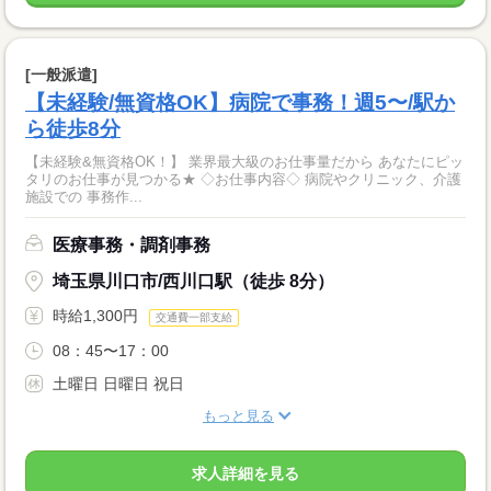
[一般派遣]
【未経験/無資格OK】病院で事務！週5〜/駅か
ら徒歩8分
【未経験&無資格OK！】 業界最大級のお仕事量だから あなたにピッ
タリのお仕事が見つかる★ ◇お仕事内容◇ 病院やクリニック、介護
施設での 事務作...
医療事務・調剤事務
埼玉県川口市/西川口駅（徒歩 8分）
時給1,300円
交通費一部支給
08：45〜17：00
土曜日 日曜日 祝日
もっと見る
求人詳細を見る