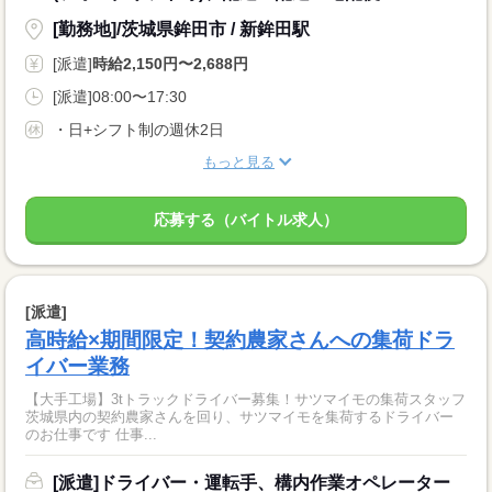
[勤務地]/茨城県鉾田市 / 新鉾田駅
[派遣]
時給2,150円〜2,688円
[派遣]08:00〜17:30
・日+シフト制の週休2日
もっと見る
応募する（バイトル求人）
[派遣]
高時給×期間限定！契約農家さんへの集荷ドラ
イバー業務
【大手工場】3tトラックドライバー募集！サツマイモの集荷スタッフ
茨城県内の契約農家さんを回り、サツマイモを集荷するドライバー
のお仕事です 仕事...
[派遣]ドライバー・運転手、構内作業オペレーター