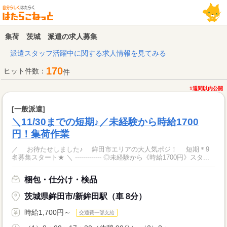
集荷 茨城 派遣の求人募集
派遣スタッフ活躍中に関する求人情報を見てみる
170
ヒット件数：
件
1週間以内公開
[一般派遣]
＼11/30までの短期♪／未経験から時給1700
円！集荷作業
／ お待たせしました♪ 鉾田市エリアの大人気ポジ！ 短期＊9
名募集スタート★ ＼ ‐‐‐‐‐‐‐‐‐‐‐‐‐ ◎未経験から《時給1700円》スタ...
梱包・仕分け・検品
茨城県鉾田市/新鉾田駅（車 8分）
時給1,700円～
交通費一部支給