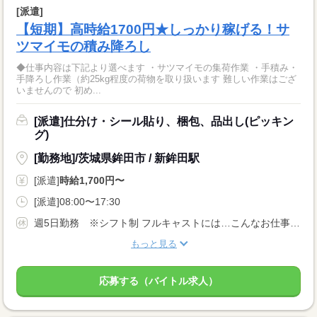
[派遣]
【短期】高時給1700円★しっかり稼げる！サ
ツマイモの積み降ろし
◆仕事内容は下記より選べます ・サツマイモの集荷作業 ・手積み・
手降ろし作業（約25kg程度の荷物を取り扱います 難しい作業はござ
いませんので 初め...
[派遣]仕分け・シール貼り、梱包、品出し(ピッキン
グ)
[勤務地]/茨城県鉾田市 / 新鉾田駅
[派遣]
時給1,700円〜
[派遣]08:00〜17:30
週5日勤務 ※シフト制 フルキャストには…こんなお仕事も！ ↓ 午前のみ・午後のみも可能！ 早朝・夜勤のお仕事もあります！
もっと見る
応募する（バイトル求人）