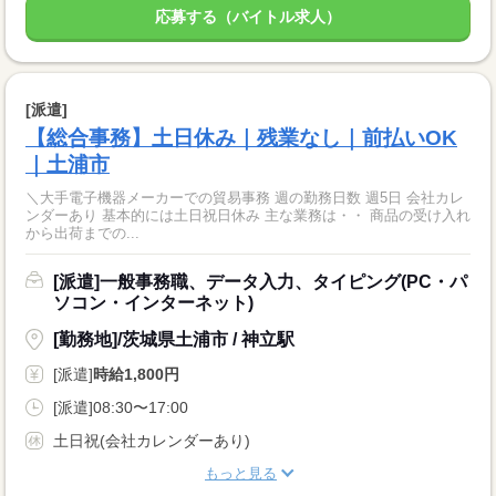
応募する（バイトル求人）
[派遣]
【総合事務】土日休み｜残業なし｜前払いOK
｜土浦市
＼大手電子機器メーカーでの貿易事務 週の勤務日数 週5日 会社カレ
ンダーあり 基本的には土日祝日休み 主な業務は・・ 商品の受け入れ
から出荷までの...
[派遣]一般事務職、データ入力、タイピング(PC・パ
ソコン・インターネット)
[勤務地]/茨城県土浦市 / 神立駅
[派遣]
時給1,800円
[派遣]08:30〜17:00
土日祝(会社カレンダーあり)
もっと見る