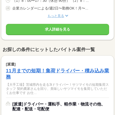
（1）8：00〜17：30（休憩 90分） （2）8：...
企業カレンダーによる/週2日〜勤務OK！月〜...
もっと見る
求人詳細を見る
お探しの条件にヒットしたバイトル案件一覧
[派遣]
11月までの短期！集荷ドライバー・積み込み業
務
【大手工場】茨城県内を走る3tドライバー！サツマイモの短期集荷ス
タッフ 契約農家さんを回り、美味しいサツマイモを集荷していただ
くお仕事です お仕...
[派遣]ドライバー・運転手、軽作業・物流その他、
配達・配送・宅配便