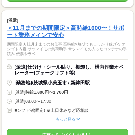
[派遣]
＜11月までの期間限定＞高時給1600〜！サポ
ート業務メインで安心
期間限定★11月末までのお仕事 高時給×短期でもしっかり稼げる オ
シゴト内容 サツマイモの集荷助手 サツマイモの入ったコンテナの手
積み 伝票やラベ...
[派遣]仕分け・シール貼り、棚卸し、構内作業オペ
レーター(フォークリフト等)
[勤務地]/茨城県小美玉市 / 新鉾田駅
[派遣]
時給1,600円〜1,700円
[派遣]08:00〜17:30
■シフト制(固定) ※土日休みなど応相談
もっと見る