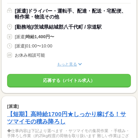
[派遣]ドライバー・運転手、配達・配送・宅配便、
軽作業・物流その他
[勤務地]/茨城県結城郡八千代町 / 宗道駅
[派遣]
時給1,400円〜
[派遣]01:00〜10:00
お休み相談可能
もっと見る
応募する（バイトル求人）
[派遣]
【短期】高時給1700円★しっかり稼げる！サ
ツマイモの積み降ろし
◆仕事内容は下記より選べます ・サツマイモの集荷作業 ・手積み・
手降ろし作業（約25kg程度の荷物を取り扱います 難しい作業はござ