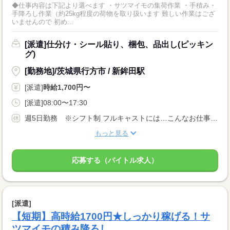
◆仕事内容は下記より選べます ・サツマイモの集荷作業 ・手積み・
手降ろし作業（約25kg程度の荷物を取り扱います 難しい作業はござ
いませんので 初め...
[派遣]仕分け・シール貼り、梱包、品出し(ピッキン
グ)
[勤務地]/茨城県行方市 / 新鉾田駅
[派遣]
時給1,700円〜
[派遣]08:00〜17:30
週5日勤務 ※シフト制 フルキャストには…こんなお仕事も！ ↓ 午前のみ・午後のみも可能！ 早朝・夜勤のお仕事もあります！
もっと見る
応募する（バイトル求人）
[派遣]
【短期】高時給1700円★しっかり稼げる！サ
ツマイモの積み降ろし