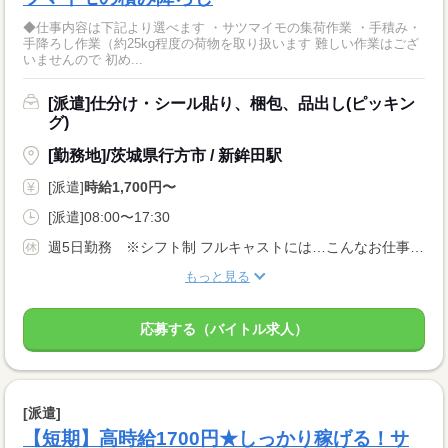
◆仕事内容は下記より選べます ・サツマイモの集荷作業 ・手積み・
手降ろし作業（約25kg程度の荷物を取り扱います 難しい作業はござ
いませんので 初め...
[派遣]仕分け・シール貼り、梱包、品出し(ピッキン
グ)
[勤務地]/茨城県行方市 / 新鉾田駅
[派遣]
時給1,700円〜
[派遣]08:00〜17:30
週5日勤務 ※シフト制 フルキャストには…こんなお仕事も！ ↓ 午前のみ・午後のみも可能！ 早朝・夜勤のお仕事もあります！
もっと見る
応募する（バイトル求人）
[派遣]
【短期】高時給1700円★しっかり稼げる！サ