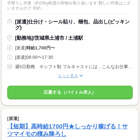
手降ろし作業（約25kg程度の荷物を取り扱います 難しい作業はござ
いませんので 初め...
[派遣]仕分け・シール貼り、梱包、品出し(ピッキン
グ)
[勤務地]/茨城県土浦市 / 土浦駅
[派遣]
時給1,700円〜
[派遣]08:00〜17:30
週5日勤務 ※シフト制 フルキャストには…こんなお仕事も！ ↓ 午前のみ・午後のみも可能！ 早朝・夜勤のお仕事もあります！
もっと見る
応募する（バイトル求人）
[派遣]
【短期】高時給1700円★しっかり稼げる！サ
ツマイモの積み降ろし