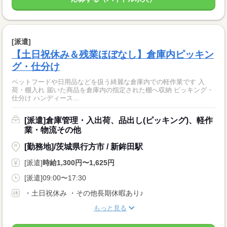
[派遣]
【土日祝休み＆残業ほぼなし】倉庫内ピッキン
グ・仕分け
ペットフードや日用品などを扱う綺麗な倉庫内での軽作業です 入
荷・棚入れ 届いた商品を倉庫内の指定された棚へ収納 ピッキング・
仕分け ハンディース...
[派遣]倉庫管理・入出荷、品出し(ピッキング)、軽作
業・物流その他
[勤務地]/茨城県行方市 / 新鉾田駅
[派遣]
時給1,300円〜1,625円
[派遣]09:00〜17:30
・土日祝休み ・その他長期休暇あり♪
もっと見る