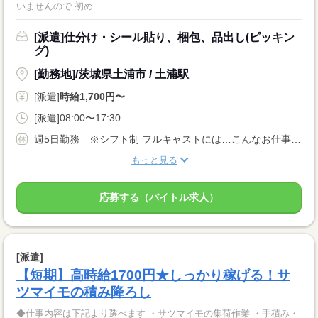
いませんので 初め...
[派遣]仕分け・シール貼り、梱包、品出し(ピッキン
グ)
[勤務地]/茨城県土浦市 / 土浦駅
[派遣]
時給1,700円〜
[派遣]08:00〜17:30
週5日勤務 ※シフト制 フルキャストには…こんなお仕事も！ ↓ 午前のみ・午後のみも可能！ 早朝・夜勤のお仕事もあります！
もっと見る
応募する（バイトル求人）
[派遣]
【短期】高時給1700円★しっかり稼げる！サ
ツマイモの積み降ろし
◆仕事内容は下記より選べます ・サツマイモの集荷作業 ・手積み・