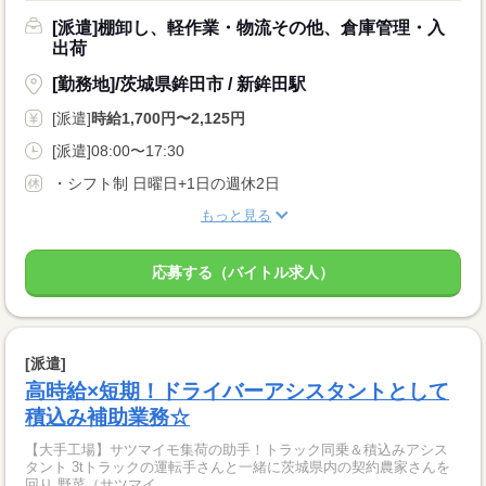
[派遣]棚卸し、軽作業・物流その他、倉庫管理・入
出荷
[勤務地]/茨城県鉾田市 / 新鉾田駅
[派遣]
時給1,700円〜2,125円
[派遣]08:00〜17:30
・シフト制 日曜日+1日の週休2日
もっと見る
応募する（バイトル求人）
[派遣]
高時給×短期！ドライバーアシスタントとして
積込み補助業務☆
【大手工場】サツマイモ集荷の助手！トラック同乗＆積込みアシス
タント 3tトラックの運転手さんと一緒に茨城県内の契約農家さんを
回り 野菜（サツマイ...