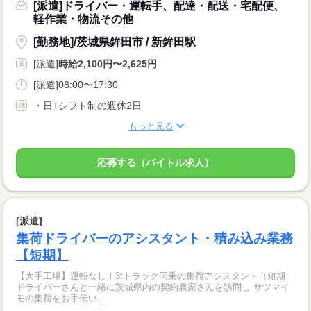
[派遣]ドライバー・運転手、配達・配送・宅配便、
軽作業・物流その他
[勤務地]/茨城県鉾田市 / 新鉾田駅
[派遣]
時給2,100円〜2,625円
[派遣]08:00〜17:30
・日+シフト制の週休2日
もっと見る
応募する（バイトル求人）
[派遣]
集荷ドライバーのアシスタント・積み込み業務
【短期】
【大手工場】運転なし！3tトラック同乗の集荷アシスタント（短期
ドライバーさんと一緒に茨城県内の契約農家さんを訪問し サツマイ
モの集荷をお手伝い...