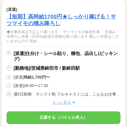
[派遣]
【短期】高時給1700円★しっかり稼げる！サ
ツマイモの積み降ろし
◆仕事内容は下記より選べます ・サツマイモの集荷作業 ・手積み・
手降ろし作業（約25kg程度の荷物を取り扱います 難しい作業はござ
いませんので 初め...
[派遣]仕分け・シール貼り、梱包、品出し(ピッキン
グ)
[勤務地]/茨城県鉾田市 / 新鉾田駅
[派遣]
時給1,700円〜
[派遣]08:00〜17:30
週5日勤務 ※シフト制 フルキャストには…こんなお仕事も！ ↓ 午前のみ・午後のみも可能！ 早朝・夜勤のお仕事もあります！
もっと見る
応募する（バイトル求人）