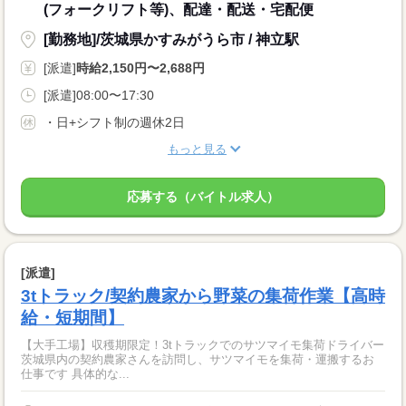
(フォークリフト等)、配達・配送・宅配便
[勤務地]/茨城県かすみがうら市 / 神立駅
[派遣]
時給2,150円〜2,688円
[派遣]08:00〜17:30
・日+シフト制の週休2日
もっと見る
応募する（バイトル求人）
[派遣]
3tトラック/契約農家から野菜の集荷作業【高時
給・短期間】
【大手工場】収穫期限定！3tトラックでのサツマイモ集荷ドライバー
茨城県内の契約農家さんを訪問し、サツマイモを集荷・運搬するお
仕事です 具体的な...