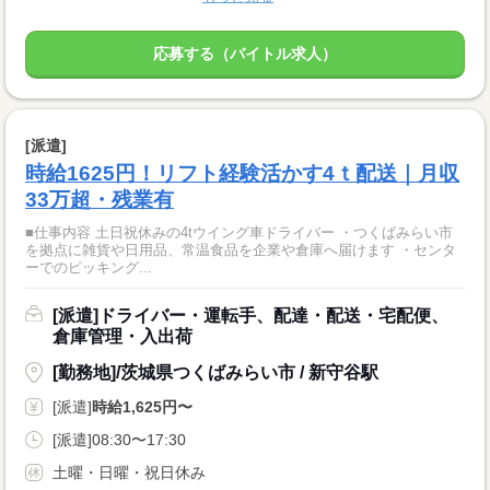
応募する（バイトル求人）
[派遣]
時給1625円！リフト経験活かす4ｔ配送｜月収
33万超・残業有
■仕事内容 土日祝休みの4tウイング車ドライバー ・つくばみらい市
を拠点に雑貨や日用品、常温食品を企業や倉庫へ届けます ・センタ
ーでのピッキング...
[派遣]ドライバー・運転手、配達・配送・宅配便、
倉庫管理・入出荷
[勤務地]/茨城県つくばみらい市 / 新守谷駅
[派遣]
時給1,625円〜
[派遣]08:30〜17:30
土曜・日曜・祝日休み