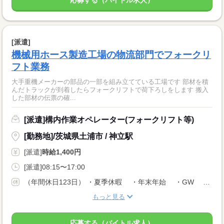
応募する（バイトル求人）
[派遣]
機械用ホース製造工場の物流部門でフォークリ
フト業務
大手重機メーカーの部品の一部を組み立てている工場です 部材を積
んだトラックが到着したらフォークリフトで荷下ろしをします 搬入
した部材の伝票の確...
[派遣]構内作業オペレーター(フォークリフト等)
[勤務地]/茨城県土浦市 / 神立駅
[派遣]
時給1,400円
[派遣]08:15〜17:00
（年間休日123日） ・夏季休暇 ・年末年始 ・GW ・年次有給休暇
もっと見る
応募する（バイトル求人）