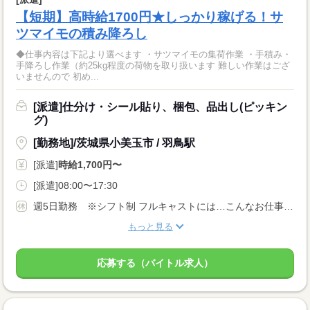
【短期】高時給1700円★しっかり稼げる！サ
ツマイモの積み降ろし
◆仕事内容は下記より選べます ・サツマイモの集荷作業 ・手積み・
手降ろし作業（約25kg程度の荷物を取り扱います 難しい作業はござ
いませんので 初め...
[派遣]仕分け・シール貼り、梱包、品出し(ピッキン
グ)
[勤務地]/茨城県小美玉市 / 羽鳥駅
[派遣]
時給1,700円〜
[派遣]08:00〜17:30
週5日勤務 ※シフト制 フルキャストには…こんなお仕事も！ ↓ 午前のみ・午後のみも可能！ 早朝・夜勤のお仕事もあります！
もっと見る
応募する（バイトル求人）