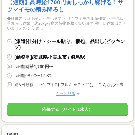
【短期】高時給1700円★しっかり稼げる！サ
ツマイモの積み降ろし
◆仕事内容は下記より選べます ・サツマイモの集荷作業 ・手積み・
手降ろし作業（約25kg程度の荷物を取り扱います 難しい作業はござ
いませんので 初め...
[派遣]仕分け・シール貼り、梱包、品出し(ピッキン
グ)
[勤務地]/茨城県小美玉市 / 羽鳥駅
[派遣]
時給1,700円〜
[派遣]08:00〜17:30
週5日勤務 ※シフト制 フルキャストには…こんなお仕事も！ ↓ 午前のみ・午後のみも可能！ 早朝・夜勤のお仕事もあります！
もっと見る
応募する（バイトル求人）
[派遣]