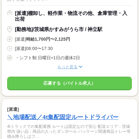
[派遣]棚卸し、軽作業・物流その他、倉庫管理・入
出荷
[勤務地]/茨城県かすみがうら市 / 神立駅
[派遣]
時給1,700円〜2,125円
[派遣]08:00〜17:30
・シフト制 日曜日+1日の週休2日
もっと見る
応募する（バイトル求人）
[派遣]
＼地場配送／4t集配固定ルートドライバー
4tトラックでの集配業務 ルートは固定なので安心 配送エリア：茨城
県内 扱い品：商品の入ったダンボール パッケージ関連商品トレー等
積み降ろしはフ...