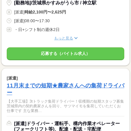
[勤務地]/茨城県かすみがうら市 / 神立駅
[派遣]
時給2,100円〜2,625円
[派遣]08:00〜17:30
・日+シフト制の週休2日
もっと見る
応募する（バイトル求人）
[派遣]
11月末までの短期★農家さんへの集荷ドライバ
ー
【大手工場】3tトラック集荷ドライバー！収穫期の短期スタッフ募集
茨城県内の契約農家さんを回り、サツマイモを集荷していただくお
仕事です 主な業務...
[派遣]ドライバー・運転手、構内作業オペレーター
(フォークリフト等)、配達・配送・宅配便