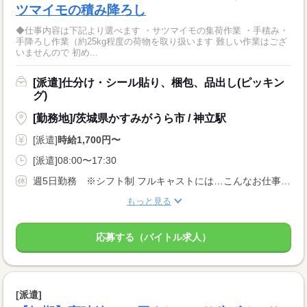
ツマイモの積み降ろし
◆仕事内容は下記より選べます ・サツマイモの集荷作業 ・手積み・
手降ろし作業（約25kg程度の荷物を取り扱います 難しい作業はござ
いませんので 初め...
[派遣]仕分け・シール貼り、梱包、品出し(ピッキン
グ)
[勤務地]/茨城県かすみがうら市 / 神立駅
[派遣]
時給1,700円〜
[派遣]08:00〜17:30
週5日勤務 ※シフト制 フルキャストには…こんなお仕事も！ ↓ 午前のみ・午後のみも可能！ 早朝・夜勤のお仕事もあります！
もっと見る
応募する（バイトル求人）
[派遣]