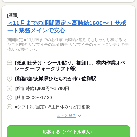
[派遣]
＜11月までの期間限定＞高時給1600〜！サポ
ート業務メインで安心
期間限定★11月末までのお仕事 高時給×短期でもしっかり稼げる オ
シゴト内容 サツマイモの集荷助手 サツマイモの入ったコンテナの手
積み 伝票やラベ...
[派遣]仕分け・シール貼り、棚卸し、構内作業オペ
レーター(フォークリフト等)
[勤務地]/茨城県ひたちなか市 / 佐和駅
[派遣]
時給1,600円〜1,700円
[派遣]08:00〜17:30
■シフト制(固定) ※土日休みなど応相談
もっと見る
応募する（バイトル求人）