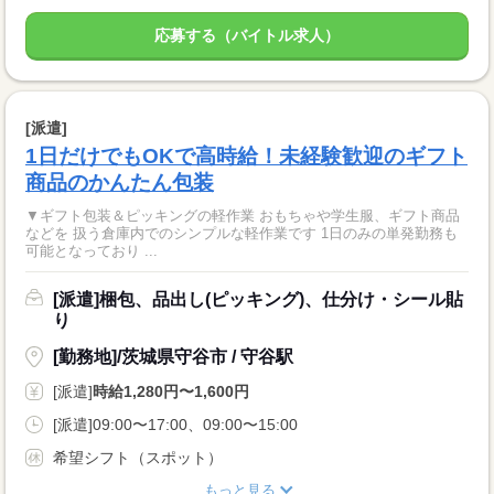
応募する（バイトル求人）
[派遣]
1日だけでもOKで高時給！未経験歓迎のギフト
商品のかんたん包装
▼ギフト包装＆ピッキングの軽作業 おもちゃや学生服、ギフト商品
などを 扱う倉庫内でのシンプルな軽作業です 1日のみの単発勤務も
可能となっており ...
[派遣]梱包、品出し(ピッキング)、仕分け・シール貼
り
[勤務地]/茨城県守谷市 / 守谷駅
[派遣]
時給1,280円〜1,600円
[派遣]09:00〜17:00、09:00〜15:00
希望シフト（スポット）
もっと見る