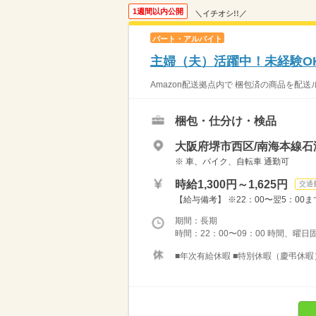
1週間以内公開
＼イチオシ!!／
パート・アルバイト
主婦（夫）活躍中！未経験OK
Amazon配送拠点内で 梱包済の商品を配送
梱包・仕分け・検品
大阪府堺市西区/南海本線石
※ 車、バイク、自転車 通勤可
時給1,300円～1,625円
交通
【給与備考】 ※22：00〜翌5：00ま
期間：長期
時間：22：00〜09：00 時間、曜日
■年次有給休暇 ■特別休暇（慶弔休暇） 