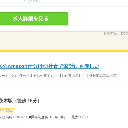
もっと見る
求人詳細を見る
お仕事No.：
DOO
のAmazon仕分け◎社食で家計にも優しい
ルートごとに 仕分けするお仕事です。 【お仕事の流れ】 1.梱包済み商品の荷...
茨木駅（徒歩 15分）
費一部支給
では時給25%UP！ ■昇格制度あり（年2回） 最大50円U...