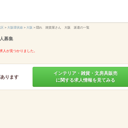
】
北区
>
大阪環状線
>
大阪
>
隠れ 雑貨屋さん 大阪 派遣の一覧
人募集
求人が見つかりました。
インテリア・雑貨・文房具販売
があります
に関する求人情報を見てみる