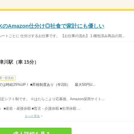
のAmazon仕分け◎社食で家計にも優しい
ルートごとに 仕分けするお仕事です。 【お仕事の流れ】 1.梱包済み商品の荷...
津川駅（車 15分）
費一部支給
では時給25%UP！ ■昇格制度あり（年2回） 最大50円U...
固定シフト制です。 ※はたらこより応募後、Amazon採用サイト...
■産前・産後休暇 ■育児・介護休暇 ■生理休暇 ...
もっと見る