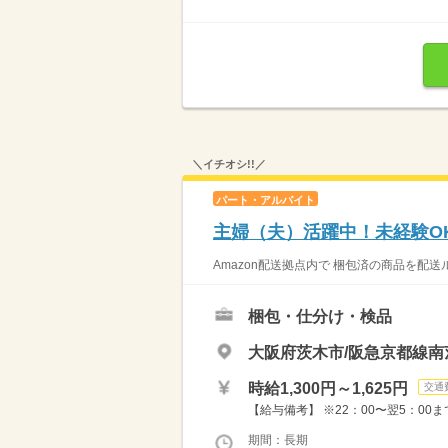
＼イチオシ!!／
パート・アルバイト
主婦（夫）活躍中！未経験OK
Amazon配送拠点内で 梱包済の商品を配送
梱包・仕分け・検品
大阪府茨木市/阪急京都線南
時給1,300円～1,625円
交通
【給与備考】 ※22：00〜翌5：00ま
期間：長期