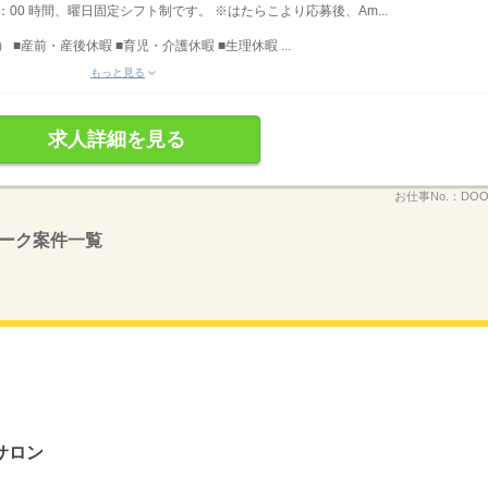
〜18：00 時間、曜日固定シフト制です。 ※はたらこより応募後、Am...
■産前・産後休暇 ■育児・介護休暇 ■生理休暇 ...
もっと見る
求人詳細を見る
お仕事No.：
DOO
ーク案件一覧
サロン