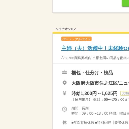
＼イチオシ!!／
パート・アルバイト
主婦（夫）活躍中！未経験OK
Amazon配送拠点内で 梱包済の商品を配送
梱包・仕分け・検品
大阪府大阪市住之江区/ニュ
時給1,300円～1,625円
交通
【給与備考】 ※22：00〜翌5：00ま
期間：長期
時間：09：00〜13：00 時間、曜日
■年次有給休暇 ■特別休暇（慶弔休暇） 