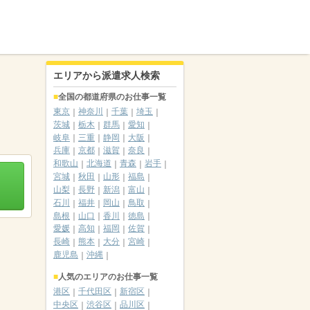
エリアから派遣求人検索
全国の都道府県のお仕事一覧
東京
神奈川
千葉
埼玉
茨城
栃木
群馬
愛知
岐阜
三重
静岡
大阪
兵庫
京都
滋賀
奈良
和歌山
北海道
青森
岩手
宮城
秋田
山形
福島
山梨
長野
新潟
富山
石川
福井
岡山
鳥取
島根
山口
香川
徳島
愛媛
高知
福岡
佐賀
長崎
熊本
大分
宮崎
鹿児島
沖縄
人気のエリアのお仕事一覧
港区
千代田区
新宿区
中央区
渋谷区
品川区