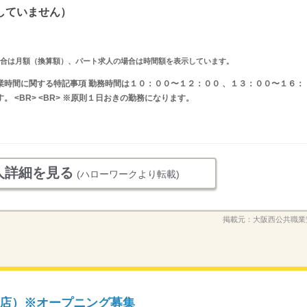
していません）
求人の場合は月額（換算額）、パート求人の場合は時間額を表示しています。
分 就業時間に関する特記事項 勤務時間は１０：００〜１２：００ 、１３：００〜１６：
す。 <BR> <BR> ※原則１日おきの勤務になります。
人詳細を見る
(ハローワークより転載)
掲載元：
大阪西公共職業
店）※オープニング募集