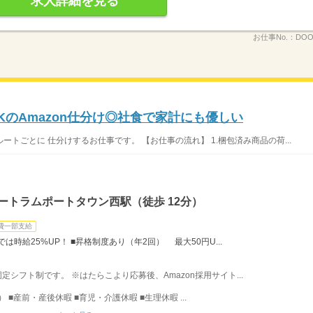
求人詳細を見る
お仕事No.：
DOO
のAmazon仕分け◎社食で家計にも優しい
ルートごとに 仕分けするお仕事です。 【お仕事の流れ】 1.梱包済み商品の荷...
ートラムポートタウン西駅（徒歩 12分）
費一部支給
では時給25%UP！ ■昇格制度あり（年2回） 最大50円U...
固定シフト制です。 ※はたらこより応募後、Amazon採用サイト...
■産前・産後休暇 ■育児・介護休暇 ■生理休暇 ...