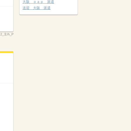
大阪 ｏａｐ 派遣
送迎 大阪 派遣
2_主/h_P