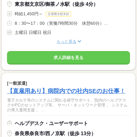
東京都文京区/御茶ノ水駅（徒歩 4分）
時給1,450円～
交通費全額支給
8：30〜17：00（実働7時間30分 休憩60分）...
土曜日 日曜日 祝日
もっと見る
求人詳細を見る
[一般派遣]
【直雇用あり】病院内での社内SEのお仕事！
電子カルテ等のシステムに関わる保守サポート、院内のヘルプデス
クやPCのセットアップ等。 サーバ・ネットワーク管理 。 システム
の導入運用支援 。 ...
ヘルプデスク・ユーザーサポート
奈良県奈良市/西ノ京駅（徒歩 13分）