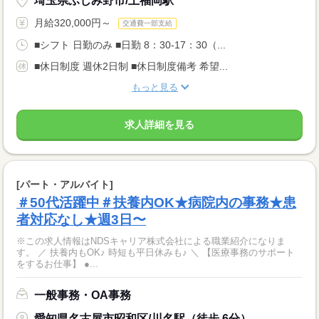
埼玉県ふじみ野市/上福岡駅
月給320,000円～
交通費一部支給
■シフト 日勤のみ ■日勤 8：30-17：30（...
■休日制度 週休2日制 ■休日制度備考 希望...
もっと見る
求人詳細を見る
[パート・アルバイト]
＃50代活躍中＃扶養内OK★病院内の事務★患
者対応なし★週3日〜
※この求人情報はNDSキャリア株式会社による職業紹介になりま
す。 ／ 扶養内もOK♪ 時短も平日休みも♪ ＼ 【医療事務のサポート
をするお仕事】 ●...
一般事務・OA事務
愛知県名古屋市昭和区/川名駅（徒歩 6分）