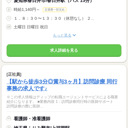
愛知県春日井市/春日井駅（バス 15分）
時給1,140円～
交通費一部支給
１．８：３０〜１３：３０（休憩なし） ２...
土曜日 日曜日 祝日
もっと見る
求人詳細を見る
[正社員]
【駅から徒歩3分◎賞与3ヶ月】訪問診療 同行
事務の求人です♪
※この求人情報はディップの転職エージェントサービスによる職業
紹介になります。 ■業務内容 1：訪問診療同行時の医師サポート
訪問診療の際に医師...
看護師・准看護師