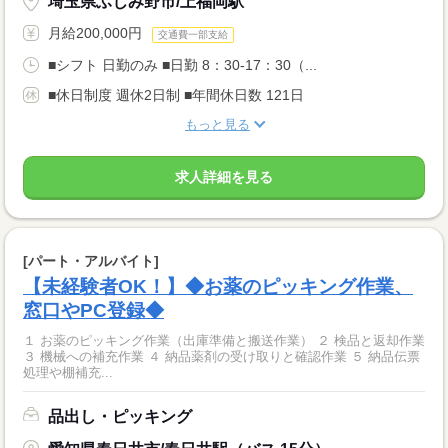
埼玉県ふじみ野市/上福岡駅
月給200,000円
交通費一部支給
■シフト 日勤のみ ■日勤 8：30-17：30（...
■休日制度 週休2日制 ■年間休日数 121日
もっと見る
求人詳細を見る
[パート・アルバイト]
【未経験者OK！】◆お薬のピッキング作業、
窓口やPC登録◆
１ お薬のピッキング作業（出庫準備と搬送作業） ２ 検品と返却作業
３ 機械への補充作業 ４ 納品薬剤の受け取りと確認作業 ５ 納品伝票
処理や棚補充...
品出し・ピッキング