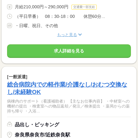
月給210,000円～290,000円
交通費一部支給
（平日早番） 08：30-18：00 休憩60分...
・日曜、祝日、その他
もっと見る
求人詳細を見る
[一般派遣]
総合病院内での軽作業/介護なし/おむつ交換な
し/未経験OK
病棟内のサポート（看護補助者） 【主なお仕事内容】 ・中材室への
機材の提出 ・検査室への物品返却／発注／検体提出 ・薬局からの薬
持ち帰り ・入浴...
品出し・ピッキング
奈良県奈良市/近鉄奈良駅