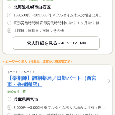
北海道札幌市白石区
159,500円〜189,500円 ※フルタイム求人の場合は月額（換算額）、パート求人の場合は時間額を表示しています。
変形労働時間制 変形労働時間制の単位 １ヶ月単位 就業時間１ 8時30分〜17時00分 就業時間２ 8時30分〜12時30分 就業時間に関する特記事項 土曜日はお休みですが、月１〜２回勤務していただく場合がありま <BR> す（就業時間（２）、休憩なし、振替休暇あり）。
土曜日，日曜日，祝日，その他
求人詳細を見る
(ハローワークより転載)
ハローワーク求人（掲載元：西宮公共職業安定所）
パート・アルバイト
【薬剤師】調剤薬局／日勤パート（西宮
市・香櫨園店）
株式会社 萩
兵庫県西宮市
3,000円〜3,000円 ※フルタイム求人の場合は月額（換算額）、パート求人の場合は時間額を表示しています。