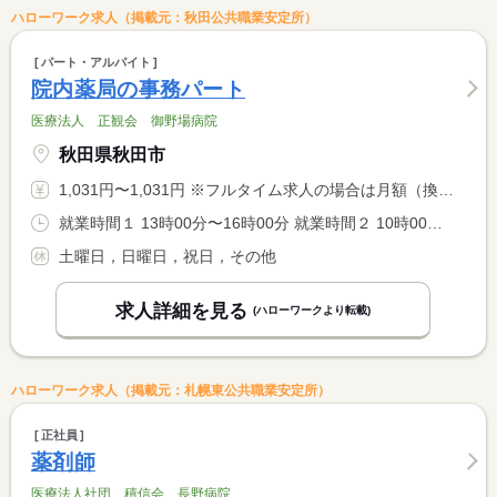
ハローワーク求人（掲載元：秋田公共職業安定所）
パート・アルバイト
院内薬局の事務パート
医療法人 正観会 御野場病院
秋田県秋田市
1,031円〜1,031円 ※フルタイム求人の場合は月額（換算額）、パート求人の場合は時間額を表示しています。
就業時間１ 13時00分〜16時00分 就業時間２ 10時00分〜16時00分 就業時間に関する特記事項 通常は（１）での勤務。休憩時間無し。 <BR> 年に７回程度（２）での勤務になります。休憩は６０分。
土曜日，日曜日，祝日，その他
求人詳細を見る
(ハローワークより転載)
ハローワーク求人（掲載元：札幌東公共職業安定所）
正社員
薬剤師
医療法人社団 積信会 長野病院