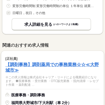
変形労働時間制 変形労働時間制の単位 １年単位 就業時間１ 8時30分〜17時00分 就業時間２ 8時30分〜11時50分 就業時間に関する特記事項 （１）平日（２）土曜日
日曜日，祝日，その他
求人詳細を見る
(ハローワークより転載)
関連のおすすめ求人情報
[正社員]
【調剤事務】調剤薬局での事務業務☆☆≪大野
城市≫
※この求人情報は株式会社キャリア・リードによる職業紹介になり
ます。 ◆医療事務 ・受付業務 ・OTC販売業務 ・院内清掃 ・レセプ
ト作業 ・薬剤配達 ...
医療事務・調剤事務
福岡県大野城市/下大利駅（車 2分）