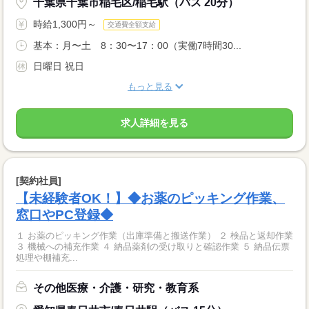
千葉県千葉市稲毛区/稲毛駅（バス 20分）
時給1,300円～
交通費全額支給
基本：月〜土 8：30〜17：00（実働7時間30...
日曜日 祝日
もっと見る
求人詳細を見る
[契約社員]
【未経験者OK！】◆お薬のピッキング作業、
窓口やPC登録◆
１ お薬のピッキング作業（出庫準備と搬送作業） ２ 検品と返却作業
３ 機械への補充作業 ４ 納品薬剤の受け取りと確認作業 ５ 納品伝票
処理や棚補充...
その他医療・介護・研究・教育系