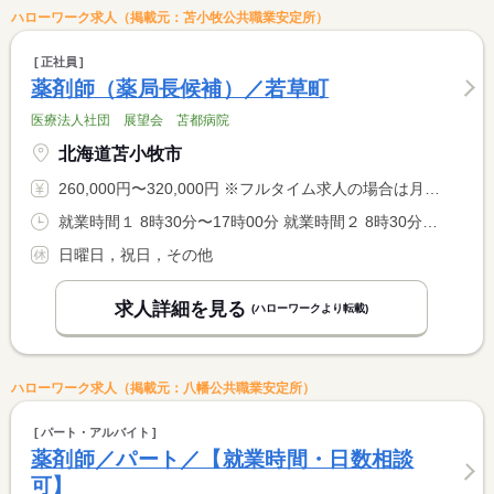
ハローワーク求人（掲載元：苫小牧公共職業安定所）
正社員
薬剤師（薬局長候補）／若草町
医療法人社団 展望会 苫都病院
北海道苫小牧市
260,000円〜320,000円 ※フルタイム求人の場合は月額（換算額）、パート求人の場合は時間額を表示しています。
就業時間１ 8時30分〜17時00分 就業時間２ 8時30分〜12時30分 就業時間に関する特記事項 就業時間１は、月・火・水・金 <BR> 就業時間２は、木・土（休憩なし）
日曜日，祝日，その他
求人詳細を見る
(ハローワークより転載)
ハローワーク求人（掲載元：八幡公共職業安定所）
パート・アルバイト
薬剤師／パート／【就業時間・日数相談
可】