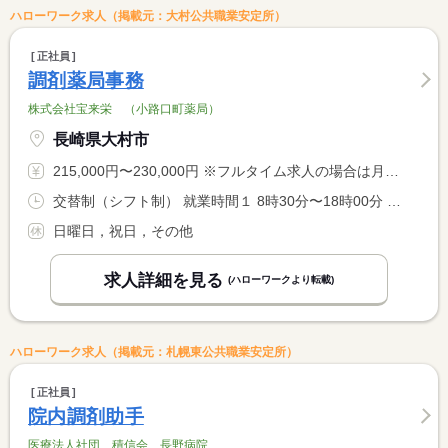
ハローワーク求人（掲載元：大村公共職業安定所）
正社員
調剤薬局事務
株式会社宝来栄 （小路口町薬局）
長崎県大村市
215,000円〜230,000円 ※フルタイム求人の場合は月額（換算額）、パート求人の場合は時間額を表示しています。
交替制（シフト制） 就業時間１ 8時30分〜18時00分 就業時間２ 8時30分〜12時30分 就業時間３ 9時00分〜18時30分 就業時間に関する特記事項 （１）（３）月〜金（早番と遅番あり） <BR> （２）土 休憩なし（早番と遅番あり） <BR> 水曜日休みの場合は週３６時間／土曜日休みの場合は週４０時間
日曜日，祝日，その他
求人詳細を見る
(ハローワークより転載)
ハローワーク求人（掲載元：札幌東公共職業安定所）
正社員
院内調剤助手
医療法人社団 積信会 長野病院