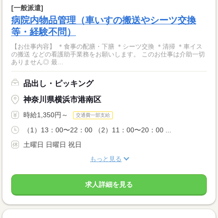
[一般派遣]
病院内物品管理（車いすの搬送やシーツ交換
等・経験不問）
【お仕事内容】 ＊食事の配膳・下膳 ＊シーツ交換 ＊清掃 ＊車イス
の搬送 などの看護助手業務をお願いします。 このお仕事は介助一切
ありません◎ 最...
品出し・ピッキング
神奈川県横浜市港南区
時給1,350円～
交通費一部支給
（1）13：00〜22：00 （2）11：00〜20：00 ...
土曜日 日曜日 祝日
もっと見る
求人詳細を見る