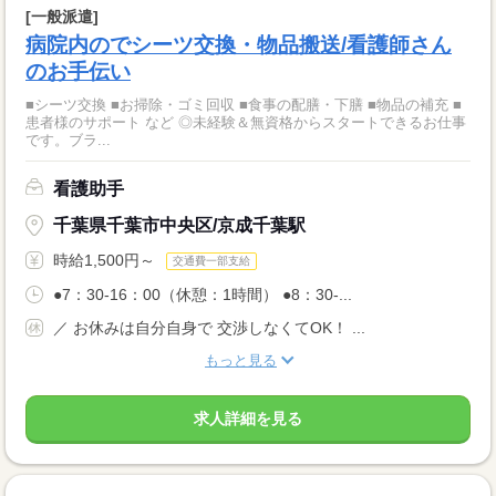
[一般派遣]
病院内のでシーツ交換・物品搬送/看護師さん
のお手伝い
■シーツ交換 ■お掃除・ゴミ回収 ■食事の配膳・下膳 ■物品の補充 ■
患者様のサポート など ◎未経験＆無資格からスタートできるお仕事
です。ブラ...
看護助手
千葉県千葉市中央区/京成千葉駅
時給1,500円～
交通費一部支給
●7：30‐16：00（休憩：1時間） ●8：30‐...
／ お休みは自分自身で 交渉しなくてOK！ ...
もっと見る
求人詳細を見る