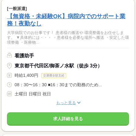
[一般派遣]
【無資格・未経験OK】病院内でのサポート業
務！夜勤なし
大学病院でのお仕事です！ 患者様の搬送や 環境整備をお任せしま
す。 ▼具体的には・・・ ・患者様を必要な場所へ搬送 ・安定した環
境整備 ・医療物...
看護助手
東京都千代田区/御茶ノ水駅（徒歩 3分）
時給1,400円
交通費全額支給
08：30〜16：30 ■16：30までの勤務のため...
土曜日 日曜日 祝日
もっと見る
求人詳細を見る