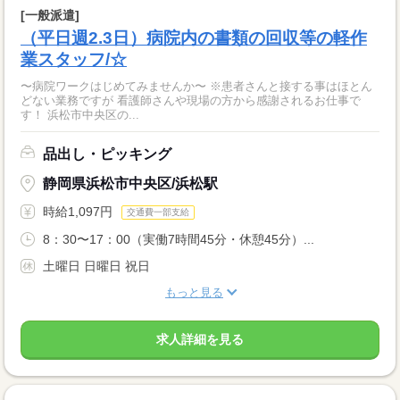
[一般派遣]
（平日週2.3日）病院内の書類の回収等の軽作
業スタッフ/☆
〜病院ワークはじめてみませんか〜 ※患者さんと接する事はほとん
どない業務ですが 看護師さんや現場の方から感謝されるお仕事で
す！ 浜松市中央区の...
品出し・ピッキング
静岡県浜松市中央区/浜松駅
時給1,097円
交通費一部支給
8：30〜17：00（実働7時間45分・休憩45分）...
土曜日 日曜日 祝日
もっと見る
求人詳細を見る