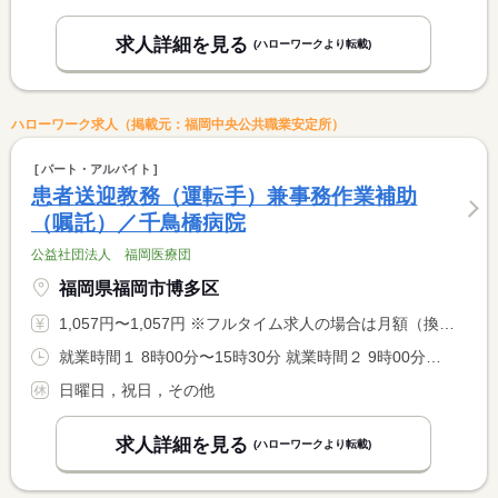
求人詳細を見る
(ハローワークより転載)
ハローワーク求人（掲載元：福岡中央公共職業安定所）
パート・アルバイト
患者送迎教務（運転手）兼事務作業補助
（嘱託）／千鳥橋病院
公益社団法人 福岡医療団
福岡県福岡市博多区
1,057円〜1,057円 ※フルタイム求人の場合は月額（換算額）、パート求人の場合は時間額を表示しています。
就業時間１ 8時00分〜15時30分 就業時間２ 9時00分〜16時00分 就業時間３ 8時00分〜15時00分 就業時間に関する特記事項 就業時間（４） ７時３０分〜１４時３０分 <BR> 週５日勤務 週労働時間３０時間 シフト制 <BR> 土曜日勤務月２回程度
日曜日，祝日，その他
求人詳細を見る
(ハローワークより転載)