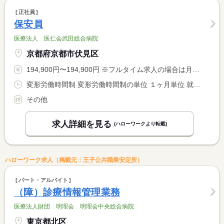
正社員
保安員
医療法人 医仁会武田総合病院
京都府京都市伏見区
194,900円〜194,900円 ※フルタイム求人の場合は月額（換算額）、パート求人の場合は時間額を表示しています。
変形労働時間制 変形労働時間制の単位 １ヶ月単位 就業時間１ 8時00分〜16時30分 就業時間２ 7時30分〜16時00分 就業時間３ 16時30分〜8時00分 就業時間に関する特記事項 ＊日・祝は８時３０分〜１７時勤務 <BR> ＊車輌業務は（１）（２）の時間
その他
求人詳細を見る
(ハローワークより転載)
ハローワーク求人（掲載元：王子公共職業安定所）
パート・アルバイト
（障）診療情報管理業務
医療法人財団 明理会 明理会中央総合病院
東京都北区