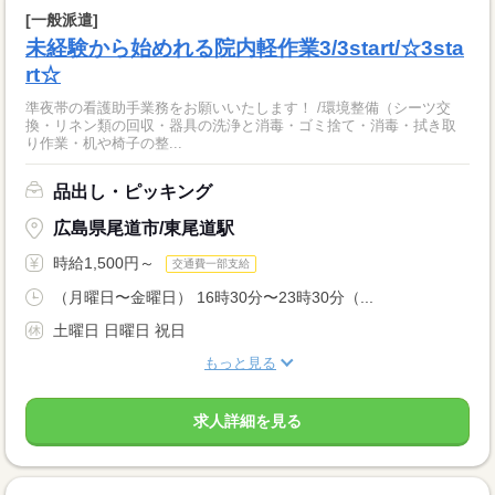
[一般派遣]
未経験から始めれる院内軽作業3/3start/☆3sta
rt☆
準夜帯の看護助手業務をお願いいたします！ /環境整備（シーツ交
換・リネン類の回収・器具の洗浄と消毒・ゴミ捨て・消毒・拭き取
り作業・机や椅子の整...
品出し・ピッキング
広島県尾道市/東尾道駅
時給1,500円～
交通費一部支給
（月曜日〜金曜日） 16時30分〜23時30分（...
土曜日 日曜日 祝日
もっと見る
求人詳細を見る