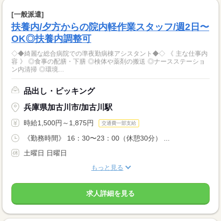
[一般派遣]
扶養内/夕方からの院内軽作業スタッフ/週2日〜
OK◎扶養内調整可
◇◆綺麗な総合病院での準夜勤病棟アシスタント◆◇ 《 主な仕事内
容 》 ◎食事の配膳・下膳 ◎検体や薬剤の搬送 ◎ナースステーショ
ン内清掃 ◎環境...
品出し・ピッキング
兵庫県加古川市/加古川駅
時給1,500円～1,875円
交通費一部支給
《勤務時間》 16：30〜23：00（休憩30分） ...
土曜日 日曜日
もっと見る
求人詳細を見る