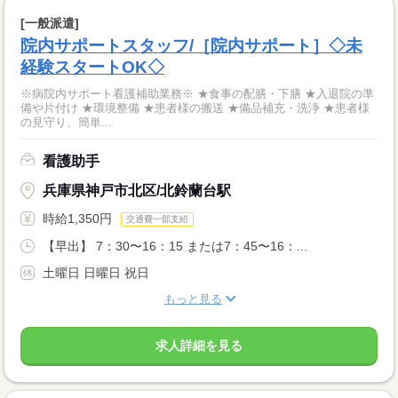
[一般派遣]
院内サポートスタッフ/［院内サポート］◇未
経験スタートOK◇
※病院内サポート看護補助業務※ ★食事の配膳・下膳 ★入退院の準
備や片付け ★環境整備 ★患者様の搬送 ★備品補充・洗浄 ★患者様
の見守り、簡単...
看護助手
兵庫県神戸市北区/北鈴蘭台駅
時給1,350円
交通費一部支給
【早出】 7：30〜16：15 または7：45〜16：...
土曜日 日曜日 祝日
もっと見る
求人詳細を見る