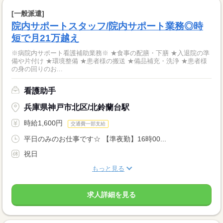
[一般派遣]
院内サポートスタッフ/院内サポート業務◎時
短で月21万越え
※病院内サポート看護補助業務※ ★食事の配膳・下膳 ★入退院の準
備や片付け ★環境整備 ★患者様の搬送 ★備品補充・洗浄 ★患者様
の身の回りのお...
看護助手
兵庫県神戸市北区/北鈴蘭台駅
時給1,600円
交通費一部支給
平日のみのお仕事です☆ 【準夜勤】16時00...
祝日
もっと見る
求人詳細を見る