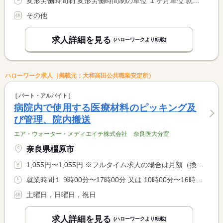
変形労働時間制 変形労働時間制の単位 １ヶ月単位 就業時間１ 8時30分〜17時30分 就業時間２ 7時30分〜16時30分 就業時間３ 8時00分〜17時00分 又は 15時30分〜8時30分の時間の間の8時間以上 就業時間に関する特記事項 ＊（２）は２時間程度の残業があります。 <BR> ＊（４）の当直業務は月５回程度（変動あり）。
その他
求人詳細を見る
(ハローワークより転載)
ハローワーク求人（掲載元：大和高田公共職業安定所）
パート・アルバイト
病院内で使用する医療材料のピッキング及
び管理、院内搬送
エア・ウォーター・メディエイチ株式会社 奈良医大分室
奈良県橿原市
1,055円〜1,055円 ※フルタイム求人の場合は月額（換算額）、パート求人の場合は時間額を表示しています。
就業時間１ 9時00分〜17時00分 又は 10時00分〜16時00分の時間の間の4時間程度
土曜日，日曜日，祝日
求人詳細を見る
(ハローワークより転載)