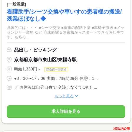
[一般派遣]
看護助手/シーツ交換や車いすの患者様の搬送/
残業ほぼなし◆
具体的には・・・ ■シーツ交換 ■食事の配膳下膳 ■車椅子搬送 ■メッ
センジャー業務 など ◎未経験＆無資格からスタートできるお仕事で
す。もちろ...
品出し・ピッキング
京都府京都市東山区/東福寺駅
時給1,330円～
交通費一部支給
●8：30〜17：06 実働：7時間36分 休憩：1...
／ お休みは自分自身で 交渉しなくてOK！ ...
もっと見る
求人詳細を見る
3日以内公開