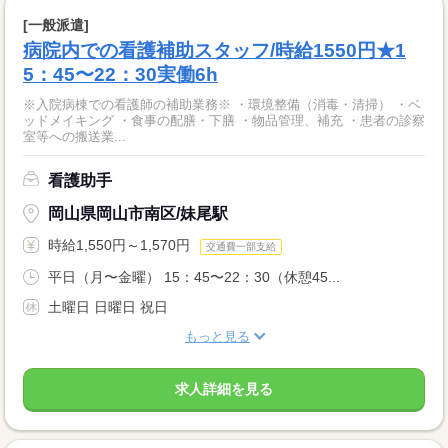
[一般派遣]
病院内での看護補助スタッフ/時給1550円★1
5：45〜22：30実働6h
※入院病棟での看護師の補助業務※ ・環境整備（消毒・清掃） ・ベ
ッドメイキング ・食事の配膳・下膳 ・物品管理、補充 ・患者の診察
室等への搬送業...
看護助手
岡山県岡山市南区/妹尾駅
時給1,550円～1,570円
交通費一部支給
平日（月〜金曜） 15：45〜22：30（休憩45...
土曜日 日曜日 祝日
もっと見る
求人詳細を見る