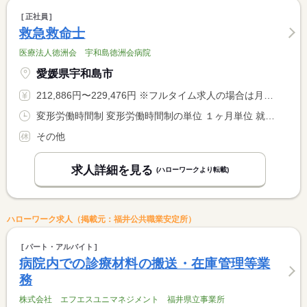
正社員
救急救命士
医療法人徳洲会 宇和島徳洲会病院
愛媛県宇和島市
212,886円〜229,476円 ※フルタイム求人の場合は月額（換算額）、パート求人の場合は時間額を表示しています。
変形労働時間制 変形労働時間制の単位 １ヶ月単位 就業時間１ 8時30分〜17時00分
その他
求人詳細を見る
(ハローワークより転載)
ハローワーク求人（掲載元：福井公共職業安定所）
パート・アルバイト
病院内での診療材料の搬送・在庫管理等業
務
株式会社 エフエスユニマネジメント 福井県立事業所