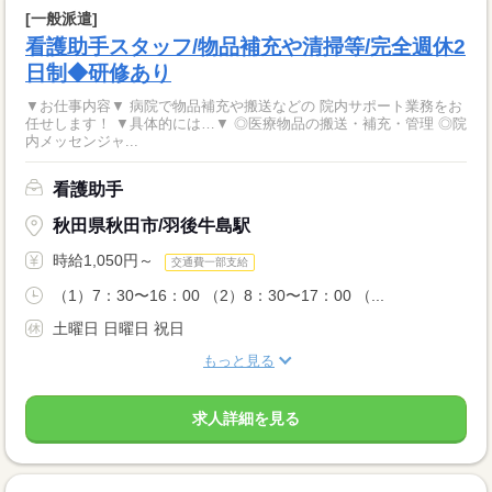
[一般派遣]
看護助手スタッフ/物品補充や清掃等/完全週休2
日制◆研修あり
▼お仕事内容▼ 病院で物品補充や搬送などの 院内サポート業務をお
任せします！ ▼具体的には…▼ ◎医療物品の搬送・補充・管理 ◎院
内メッセンジャ...
看護助手
秋田県秋田市/羽後牛島駅
時給1,050円～
交通費一部支給
（1）7：30〜16：00 （2）8：30〜17：00 （...
土曜日 日曜日 祝日
もっと見る
求人詳細を見る