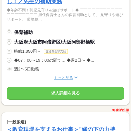
し！／先生の補助業務
◆年齢不問！乳児見守り＆遊びサポート◆ ￣￣￣￣￣￣￣￣￣￣￣
￣￣￣￣￣￣￣￣ 担任保育士さんの保育補助として、 見守りや遊び
サポート、 環境整...
保育補助
大阪府大阪市阿倍野区/大阪阿部野橋駅
時給1,850円～
交通費全額支給
◆07：00〜19：00の間で… ◆週2日〜 ◆...
週2〜5日勤務
もっと見る
求人詳細を見る
3日以内公開
[一般派遣]
＜教育現場を支えるお仕事＞”縁の下の力持