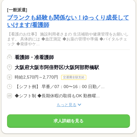
[一般派遣]
ブランクも経験も関係ない！ゆっくり成長して
いけます/看護師
【看護のお仕事】 施設利用者さまの 生活補助や健康管理をお願いし
ます。 具体的には ◆血圧測定 ◆お薬の管理や準備 ◆バイタルチェ
ック ◆発疹やケ...
看護師・准看護師
大阪府大阪市阿倍野区/大阪阿部野橋駅
時給2,570円～2,770円
交通費全額支給
【シフト例】 早番／07：00〜16：00 日勤／...
◆シフト制 ◆長期休暇の取得もOK 勤務曜...
もっと見る
求人詳細を見る