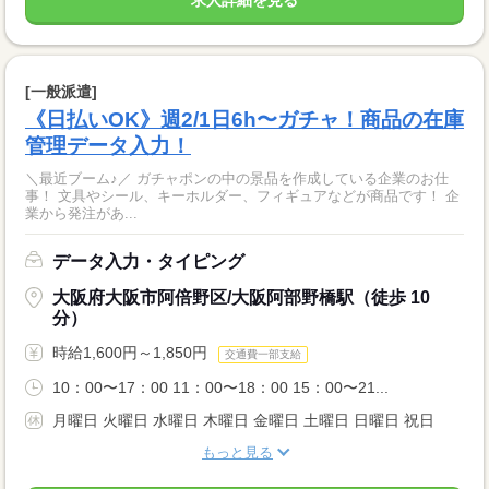
求人詳細を見る
[一般派遣]
《日払いOK》週2/1日6h〜ガチャ！商品の在庫
管理データ入力！
＼最近ブーム♪／ ガチャポンの中の景品を作成している企業のお仕
事！ 文具やシール、キーホルダー、フィギュアなどが商品です！ 企
業から発注があ...
データ入力・タイピング
大阪府大阪市阿倍野区/大阪阿部野橋駅（徒歩 10
分）
時給1,600円～1,850円
交通費一部支給
10：00〜17：00 11：00〜18：00 15：00〜21...
月曜日 火曜日 水曜日 木曜日 金曜日 土曜日 日曜日 祝日
もっと見る