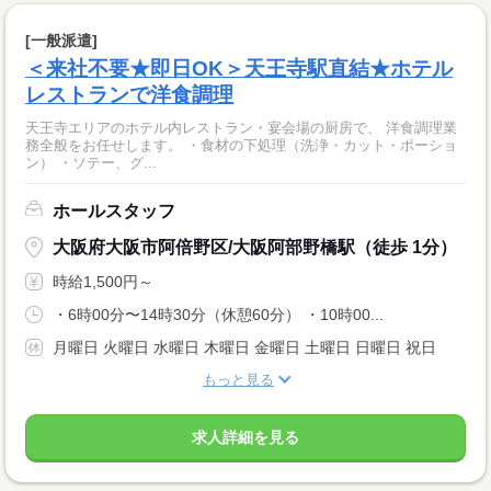
[一般派遣]
＜来社不要★即日OK＞天王寺駅直結★ホテル
レストランで洋食調理
天王寺エリアのホテル内レストラン・宴会場の厨房で、 洋食調理業
務全般をお任せします。 ・食材の下処理（洗浄・カット・ポーショ
ン） ・ソテー、グ...
ホールスタッフ
大阪府大阪市阿倍野区/大阪阿部野橋駅（徒歩 1分）
時給1,500円～
・6時00分〜14時30分（休憩60分） ・10時00...
月曜日 火曜日 水曜日 木曜日 金曜日 土曜日 日曜日 祝日
もっと見る
求人詳細を見る