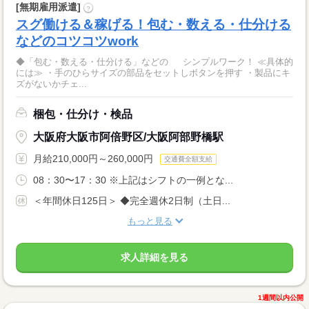
[無期雇用派遣]
?
スグ働ける＆稼げる！包む・数える・仕分ける
などのコツコツwork
◆「包む・数える・仕分ける」などの シンプルワーク！ ≪具体的
には≫ ・手のひらサイズの部品をセットしボタンを押す ・製品にキ
ズがないかチェ...
梱包・仕分け・検品
大阪府大阪市阿倍野区/大阪阿部野橋駅
月給210,000円～260,000円
交通費全額支給
08：30〜17：30 ※上記はシフトの一例とな...
＜年間休日125日＞ ◆完全週休2日制（土日...
もっと見る
求人詳細を見る
1週間以内公開