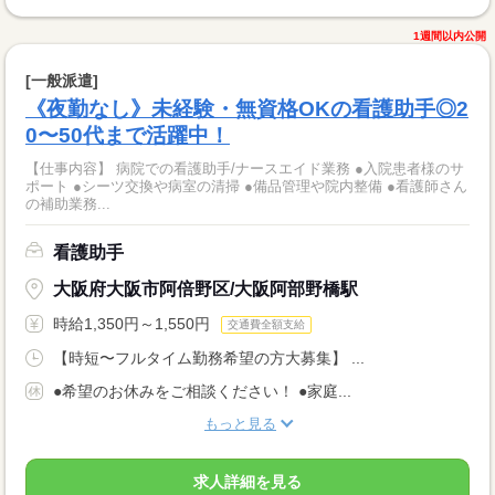
1週間以内公開
[一般派遣]
《夜勤なし》未経験・無資格OKの看護助手◎2
0〜50代まで活躍中！
【仕事内容】 病院での看護助手/ナースエイド業務 ●入院患者様のサ
ポート ●シーツ交換や病室の清掃 ●備品管理や院内整備 ●看護師さん
の補助業務...
看護助手
大阪府大阪市阿倍野区/大阪阿部野橋駅
時給1,350円～1,550円
交通費全額支給
【時短〜フルタイム勤務希望の方大募集】 ...
●希望のお休みをご相談ください！ ●家庭...
もっと見る
求人詳細を見る