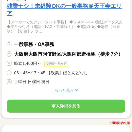
残業ナシ！未経験OKの一般事務＠天王寺エリ
ア
【メーカーでのアシスタント事務】 ◆システムへの受注データ入力
◆受注受付及（電話・FAX・営業経由） ◆電話対応 ◆清掃（当番
制） 【制服】オフ...
一般事務・OA事務
大阪府大阪市阿倍野区/大阪阿部野橋駅（徒歩 7分）
時給1,400円～
交通費一部支給
08：45〜17：45 【残業】ほとんどなし
土曜日 日曜日 祝日
もっと見る
求人詳細を見る
1週間以内公開