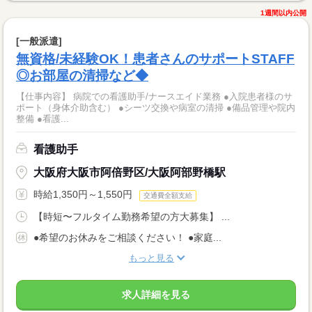
1週間以内公開
[一般派遣]
無資格/未経験OK！患者さんのサポートSTAFF
◎お部屋の清掃など◆
【仕事内容】 病院での看護助手/ナースエイド業務 ●入院患者様のサ
ポート（身体介助含む） ●シーツ交換や病室の清掃 ●備品管理や院内
整備 ●看護...
看護助手
大阪府大阪市阿倍野区/大阪阿部野橋駅
時給1,350円～1,550円
交通費全額支給
【時短〜フルタイム勤務希望の方大募集】 ...
●希望のお休みをご相談ください！ ●家庭...
もっと見る
求人詳細を見る