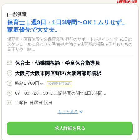
1週間以内公開
[一般派遣]
保育士｜週3日・1日3時間〜OK！ムリせず、
家庭優先で大丈夫。
保育園・保育施設での保育業務 担任のサポートがメインです ●1日の
スケジュールに合わせて準備や片付け ●保育室の掃除 ●子どもたちの
見守りや一緒...
保育士・幼稚園教諭・学童保育指導員
大阪府大阪市阿倍野区/大阪阿部野橋駅
時給1,700円～
交通費全額支給
07：00〜20：30 ※上記時間の間で1日3時間...
土曜日 日曜日 祝日
もっと見る
求人詳細を見る