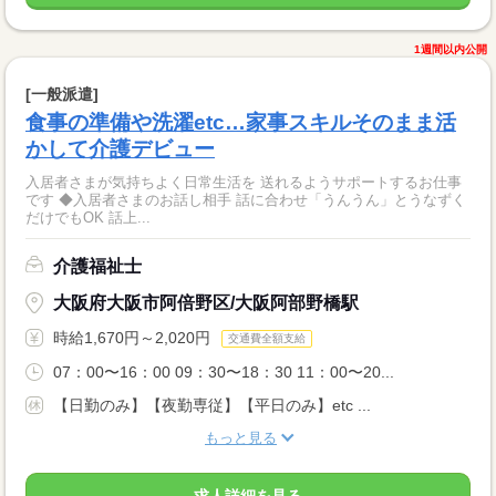
1週間以内公開
[一般派遣]
食事の準備や洗濯etc…家事スキルそのまま活
かして介護デビュー
入居者さまが気持ちよく日常生活を 送れるようサポートするお仕事
です ◆入居者さまのお話し相手 話に合わせ「うんうん」とうなずく
だけでもOK 話上...
介護福祉士
大阪府大阪市阿倍野区/大阪阿部野橋駅
時給1,670円～2,020円
交通費全額支給
07：00〜16：00 09：30〜18：30 11：00〜20...
【日勤のみ】【夜勤専従】【平日のみ】etc ...
もっと見る