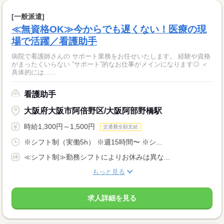
[一般派遣]
≪無資格OK≫今からでも遅くない！医療の現
場で活躍／看護助手
病院で看護師さんの サポート業務をお任せいたします。 経験や資格
がまったくいらない “サポート”的なお仕事がメインになります◎ ＜
具体的には…...
看護助手
大阪府大阪市阿倍野区/大阪阿部野橋駅
時給1,300円～1,500円
交通費全額支給
※シフト制（実働5h） ※週15時間〜 ※シ...
≪シフト制≫勤務シフトによりお休みは異な...
もっと見る
求人詳細を見る