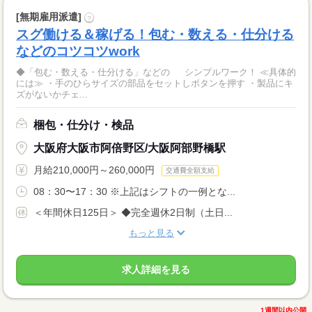
[無期雇用派遣]
?
スグ働ける＆稼げる！包む・数える・仕分ける
などのコツコツwork
◆「包む・数える・仕分ける」などの シンプルワーク！ ≪具体的
には≫ ・手のひらサイズの部品をセットしボタンを押す ・製品にキ
ズがないかチェ...
梱包・仕分け・検品
大阪府大阪市阿倍野区/大阪阿部野橋駅
月給210,000円～260,000円
交通費全額支給
08：30〜17：30 ※上記はシフトの一例とな...
＜年間休日125日＞ ◆完全週休2日制（土日...
もっと見る
求人詳細を見る
1週間以内公開