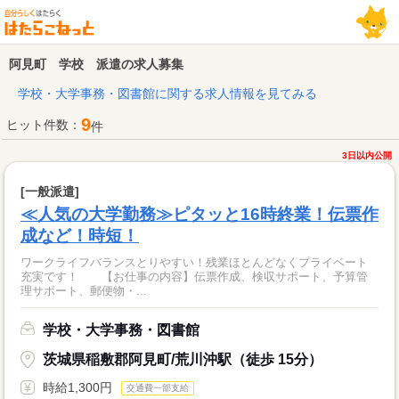
阿見町 学校 派遣の求人募集
学校・大学事務・図書館に関する求人情報を見てみる
9
ヒット件数：
件
3日以内公開
[一般派遣]
≪人気の大学勤務≫ピタッと16時終業！伝票作
成など！時短！
ワークライフバランスとりやすい！残業ほとんどなくプライベート
充実です！ 【お仕事の内容】伝票作成、検収サポート、予算管
理サポート、郵便物・...
学校・大学事務・図書館
茨城県稲敷郡阿見町/荒川沖駅（徒歩 15分）
時給1,300円
交通費一部支給