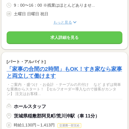
9：00〜16：00 ※残業はほとんどありませ...
土曜日 日曜日 祝日
もっと見る
求人詳細を見る
[パート・アルバイト]
「家事の合間の2時間」もOK！すき家なら家事
と両立して働けます
・ご案内 ・盛つけ ・お会計 ・テーブルの片付け など まずは簡単
な業務からスタート！ 【セルフオーダー導入なので接客がカンタ
ン】 注文はお客様...
ホールスタッフ
茨城県稲敷郡阿見町/荒川沖駅（車 11分）
時給1,130円～1,413円
交通費一部支給