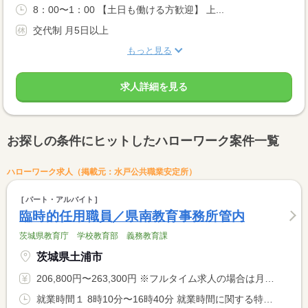
8：00〜1：00 【土日も働ける方歓迎】 上...
交代制 月5日以上
もっと見る
求人詳細を見る
お探しの条件にヒットしたハローワーク案件一覧
ハローワーク求人（掲載元：水戸公共職業安定所）
パート・アルバイト
臨時的任用職員／県南教育事務所管内
茨城県教育庁 学校教育部 義務教育課
茨城県土浦市
206,800円〜263,300円 ※フルタイム求人の場合は月額（換算額）、パート求人の場合は時間額を表示しています。
就業時間１ 8時10分〜16時40分 就業時間に関する特記事項 上記就業時間１は原則であり、各学校によって若干異なる場合があ <BR> ります。