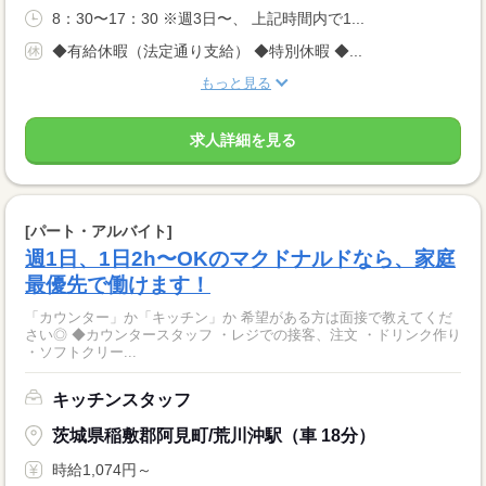
8：30〜17：30 ※週3日〜、 上記時間内で1...
◆有給休暇（法定通り支給） ◆特別休暇 ◆...
もっと見る
求人詳細を見る
[パート・アルバイト]
週1日、1日2h〜OKのマクドナルドなら、家庭
最優先で働けます！
「カウンター」か「キッチン」か 希望がある方は面接で教えてくだ
さい◎ ◆カウンタースタッフ ・レジでの接客、注文 ・ドリンク作り
・ソフトクリー...
キッチンスタッフ
茨城県稲敷郡阿見町/荒川沖駅（車 18分）
時給1,074円～