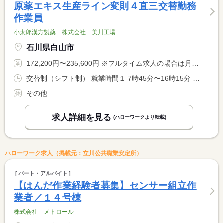
原薬エキス生産ライン変則４直三交替勤務
作業員
小太郎漢方製薬 株式会社 美川工場
石川県白山市
172,200円〜235,600円 ※フルタイム求人の場合は月額（換算額）、パート求人の場合は時間額を表示しています。
交替制（シフト制） 就業時間１ 7時45分〜16時15分 就業時間２ 15時45分〜0時15分 就業時間３ 23時45分〜8時15分 就業時間に関する特記事項 試用期間中２カ月は日勤での研修となり８時１５分〜１６時４５分 <BR> です。
その他
求人詳細を見る
(ハローワークより転載)
ハローワーク求人（掲載元：立川公共職業安定所）
パート・アルバイト
【はんだ作業経験者募集】センサー組立作
業者／１４号棟
株式会社 メトロール