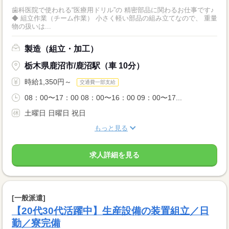
歯科医院で使われる“医療用ドリル”の 精密部品に関わるお仕事です♪
◆ 組立作業（チーム作業） 小さく軽い部品の組み立てなので、 重量
物の扱いは...
製造（組立・加工）
栃木県鹿沼市/鹿沼駅（車 10分）
時給1,350円～
交通費一部支給
08：00〜17：00 08：00〜16：00 09：00〜17...
土曜日 日曜日 祝日
もっと見る
求人詳細を見る
[一般派遣]
【20代30代活躍中】生産設備の装置組立／日
勤／寮完備