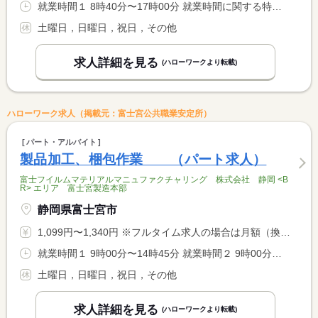
就業時間１ 8時40分〜17時00分 就業時間に関する特記事項 ＊実働７時間２０分
土曜日，日曜日，祝日，その他
求人詳細を見る
(ハローワークより転載)
ハローワーク求人（掲載元：富士宮公共職業安定所）
パート・アルバイト
製品加工、梱包作業 （パート求人）
富士フイルムマテリアルマニュファクチャリング 株式会社 静岡 <B
R> エリア 富士宮製造本部
静岡県富士宮市
1,099円〜1,340円 ※フルタイム求人の場合は月額（換算額）、パート求人の場合は時間額を表示しています。
就業時間１ 9時00分〜14時45分 就業時間２ 9時00分〜15時45分 就業時間に関する特記事項 【複数の勤務パターンから選択可能】 <BR> （１）または（２）の勤務時間帯からお選びいただけます。 <BR> さらに、週４日勤務または週５日勤務もご希望に合わせて選択可能 <BR> です。社会保険は全員加入となります。
土曜日，日曜日，祝日，その他
求人詳細を見る
(ハローワークより転載)