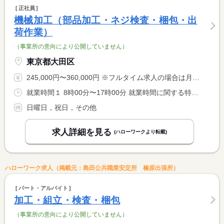
正社員
機械加工（部品加工・ネジ検査・梱包・出
荷作業）
（事業所の意向により公開していません）
東京都大田区
245,000円〜360,000円 ※フルタイム求人の場合は月額（換算額）、パート求人の場合は時間額を表示しています。
就業時間１ 8時00分〜17時00分 就業時間に関する特記事項 ＊休憩時間： <BR> 昼４５分／１０：００、１５：００ 各１５分（合計７５分）
日曜日，祝日，その他
求人詳細を見る
(ハローワークより転載)
ハローワーク求人（掲載元：島田公共職業安定所 榛原出張所）
パート・アルバイト
加工・組立・検査・梱包
（事業所の意向により公開していません）