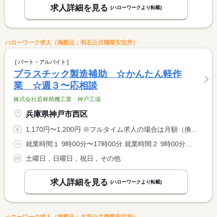
求人詳細を見る
(ハローワークより転載)
ハローワーク求人（掲載元：明石公共職業安定所）
パート・アルバイト
プラスチック製造補助 ☆かんたん軽作
業 ☆週３〜応相談
株式会社若林精機工業 神戸工場
兵庫県神戸市西区
1,170円〜1,200円 ※フルタイム求人の場合は月額（換算額）、パート求人の場合は時間額を表示しています。
就業時間１ 9時00分〜17時00分 就業時間２ 9時00分〜16時00分 又は 9時00分〜17時00分の時間の間の3時間以上 就業時間に関する特記事項 午前のみ・午後のみ応相談 <BR> 勤務日数時間もご相談に応じます <BR> 休憩時間は法定通り取得します
土曜日，日曜日，祝日，その他
求人詳細を見る
(ハローワークより転載)