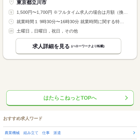
東京都立川市
1,500円〜1,700円 ※フルタイム求人の場合は月額（換算額）、パート求人の場合は時間額を表示しています。
就業時間１ 9時30分〜16時30分 就業時間に関する特記事項 試用期間の３ヵ月を超えたら残業できるか確認の面談があります。 <BR> （応相談：柔軟に対応します）
土曜日，日曜日，祝日，その他
求人詳細を見る
(ハローワークより転載)
はたらこねっとTOPへ
おすすめ求人ワード
農業機械 組み立て 仕事 派遣