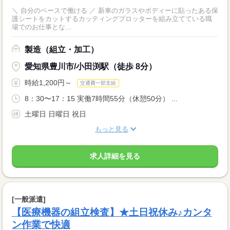
＼ 自分のペースで働ける ／ 新車のガラスやボディーに貼ったある保
護シートをカットするカッティングプロッターを組み立てている職
場でのお仕事とな...
製造（組立・加工）
愛知県豊川市/小田渕駅（徒歩 8分）
時給1,200円～
交通費一部支給
8：30〜17：15 実働7時間55分（休憩50分） ...
土曜日 日曜日 祝日
もっと見る
求人詳細を見る
[一般派遣]
【医療機器の組立検査】★土日祝休み♪カンタ
ン作業で快適