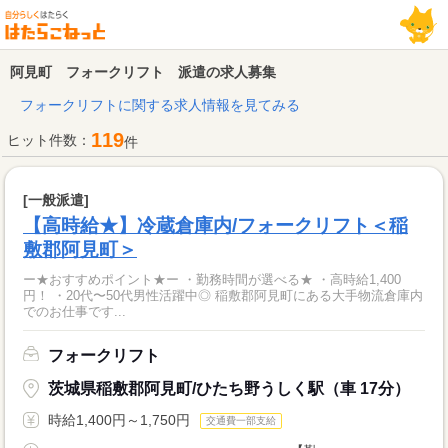
阿見町 フォークリフト 派遣の求人募集
フォークリフトに関する求人情報を見てみる
119
ヒット件数：
件
[一般派遣]
【高時給★】冷蔵倉庫内/フォークリフト＜稲
敷郡阿見町＞
ー★おすすめポイント★ー ・勤務時間が選べる★ ・高時給1,400
円！ ・20代〜50代男性活躍中◎ 稲敷郡阿見町にある大手物流倉庫内
でのお仕事です...
フォークリフト
茨城県稲敷郡阿見町/ひたち野うしく駅（車 17分）
時給1,400円～1,750円
交通費一部支給