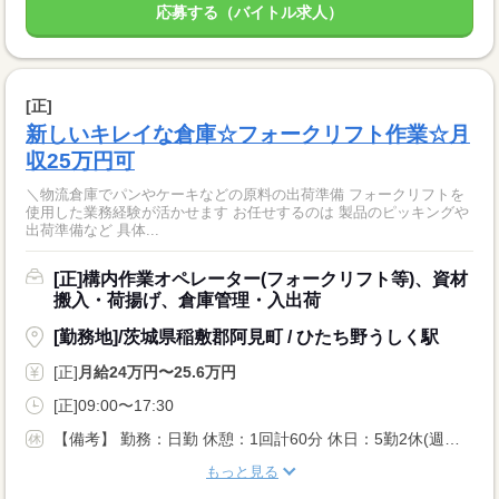
応募する（バイトル求人）
[正]
新しいキレイな倉庫☆フォークリフト作業☆月
収25万円可
＼物流倉庫でパンやケーキなどの原料の出荷準備 フォークリフトを
使用した業務経験が活かせます お任せするのは 製品のピッキングや
出荷準備など 具体...
[正]構内作業オペレーター(フォークリフト等)、資材
搬入・荷揚げ、倉庫管理・入出荷
[勤務地]/茨城県稲敷郡阿見町 / ひたち野うしく駅
[正]
月給24万円〜25.6万円
[正]09:00〜17:30
【備考】 勤務：日勤 休憩：1回計60分 休日：5勤2休(週休2日)/会社カレンダーに準ずる/年間休日120日 休暇：GW休暇・夏季休暇・年末年始休暇
もっと見る