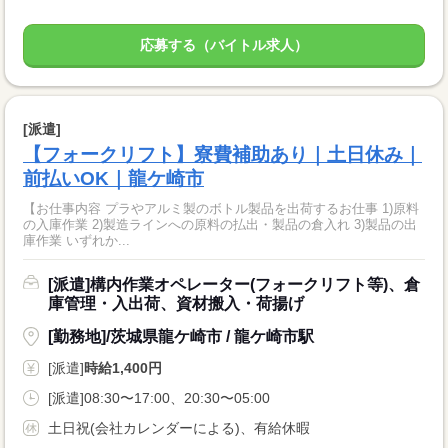
応募する（バイトル求人）
[派遣]
【フォークリフト】寮費補助あり｜土日休み｜
前払いOK｜龍ケ崎市
【お仕事内容 プラやアルミ製のボトル製品を出荷するお仕事 1)原料
の入庫作業 2)製造ラインへの原料の払出・製品の倉入れ 3)製品の出
庫作業 いずれか...
[派遣]構内作業オペレーター(フォークリフト等)、倉
庫管理・入出荷、資材搬入・荷揚げ
[勤務地]/茨城県龍ケ崎市 / 龍ケ崎市駅
[派遣]
時給1,400円
[派遣]08:30〜17:00、20:30〜05:00
土日祝(会社カレンダーによる)、有給休暇