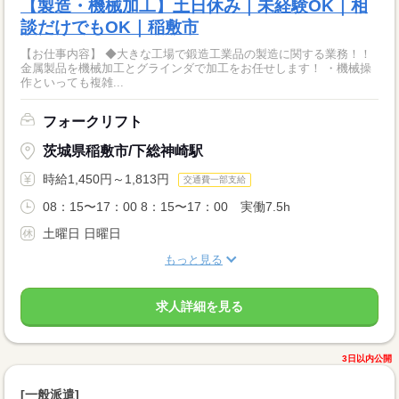
【製造・機械加工】土日休み｜未経験OK｜相
談だけでもOK｜稲敷市
【お仕事内容】 ◆大きな工場で鍛造工業品の製造に関する業務！！
金属製品を機械加工とグラインダで加工をお任せします！ ・機械操
作といっても複雑...
フォークリフト
茨城県稲敷市/下総神崎駅
時給1,450円～1,813円
交通費一部支給
08：15〜17：00 8：15〜17：00 実働7.5h
土曜日 日曜日
もっと見る
求人詳細を見る
3日以内公開
[一般派遣]