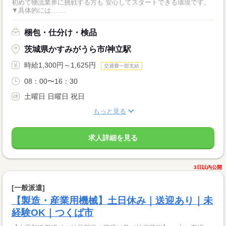
初めて物流業界に挑戦する方も 安心してスタートできる環境です。
▼具体的には… ...
梱包・仕分け・検品
茨城県かすみがうら市/神立駅
時給1,300円～1,625円
交通費一部支給
08：00〜16：30
土曜日 日曜日 祝日
もっと見る
求人詳細を見る
3日以内公開
[一般派遣]
【製造・産業用機械】土日休み｜送迎あり｜未
経験OK｜つくば市