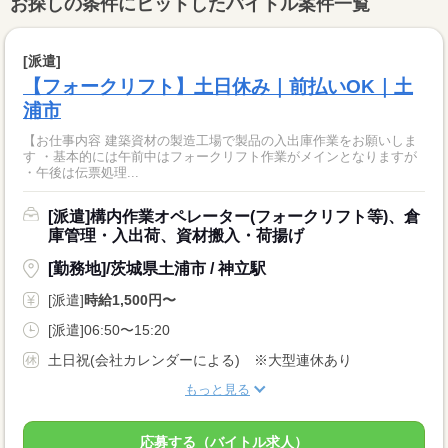
お探しの条件にヒットしたバイトル案件一覧
[派遣]
【フォークリフト】土日休み｜前払いOK｜土
浦市
【お仕事内容 建築資材の製造工場で製品の入出庫作業をお願いしま
す ・基本的には午前中はフォークリフト作業がメインとなりますが
・午後は伝票処理...
[派遣]構内作業オペレーター(フォークリフト等)、倉
庫管理・入出荷、資材搬入・荷揚げ
[勤務地]/茨城県土浦市 / 神立駅
[派遣]
時給1,500円〜
[派遣]06:50〜15:20
土日祝(会社カレンダーによる) ※大型連休あり
もっと見る
応募する（バイトル求人）