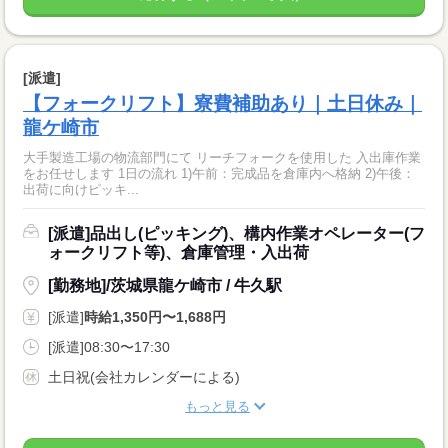
[派遣]
【フォークリフト】寮費補助あり｜土日休み｜
龍ケ崎市
大手製造工場の物流部門にて リーチフォークを使用した 入出庫作業
をお任せします 1日の流れ 1)午前：完成品を倉庫内へ格納 2)午後：
出荷に向けピッキ...
[派遣]品出し(ピッキング)、構内作業オペレーター(フ
ォークリフト等)、倉庫管理・入出荷
[勤務地]/茨城県龍ケ崎市 / 牛久駅
[派遣]
時給1,350円〜1,688円
[派遣]08:30〜17:30
土日祝(会社カレンダーによる)
もっと見る