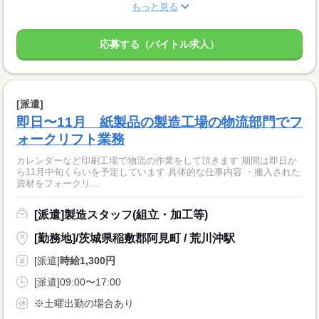
もっと見る
応募する（バイトル求人）
[派遣]
即日〜11月 紙製品の製造工場の物流部門でフ
ォークリフト業務
カレンダーなど印刷工場で物流の作業をして頂きます 期間は即日か
ら11月中旬くらいを予定しています 具体的な仕事内容 ・搬入された
資材をフォークリ...
[派遣]製造スタッフ(組立・加工等)
[勤務地]/茨城県稲敷郡阿見町 / 荒川沖駅
[派遣]
時給1,300円
[派遣]09:00〜17:00
※土曜出勤の場合あり