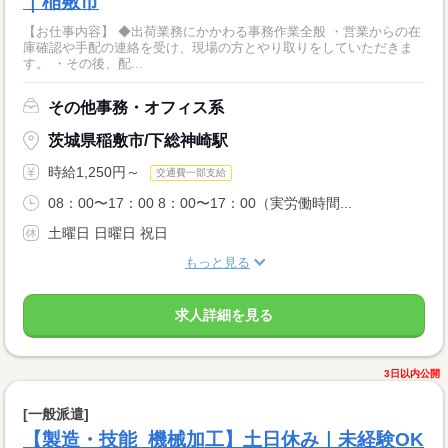
｜稲敷市
【お仕事内容】 ◆出荷業務にかかわる事務作業全般 ・営業からの在
庫確認や手配の連絡を受け、現場の方とやり取りをしていただきま
す。 ・その後、配...
その他事務・オフィス系
茨城県稲敷市/下総神崎駅
時給1,250円～
交通費一部支給
08：00〜17：00 8：00〜17：00（実労働時間...
土曜日 日曜日 祝日
もっと見る
求人詳細を見る
3日以内公開
[一般派遣]
【製造・技能_機械加工】土日休み｜未経験OK