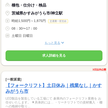
梱包・仕分け・検品
茨城県かすみがうら市/神立駅
時給1,500円～1,875円
交通費一部支給
08：30〜17：00
土曜日 日曜日
もっと見る
求人詳細を見る
3日以内公開
[一般派遣]
【フォークリフト】土日休み｜残業なし｜かす
みがうら市
LED製品を製造している工場にて 倉庫内のフォークリフト業務を お
任せいたします。 ▼具体的には… ・リーチリフトでの資材搬入 ・棚
への格納や取り...