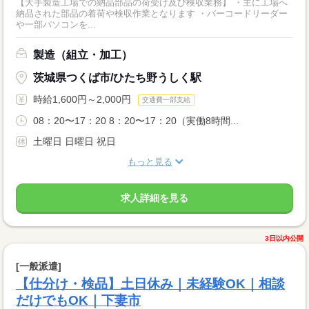
【大手製造工場での納品部品の荷受け及び検収業務】 ・主に工場へ
納品された部品の着荷や検収作業となります ・バーコードリーダー
や一部パソコンを...
製造（組立・加工）
茨城県つくば市/ひたち野うしく駅
時給1,600円～2,000円
交通費一部支給
08：20〜17：20 8：20〜17：20（実働8時間...
土曜日 日曜日 祝日
もっと見る
求人詳細を見る
3日以内公開
[一般派遣]
【仕分け・検品】土日休み｜未経験OK｜相談
だけでもOK｜下妻市