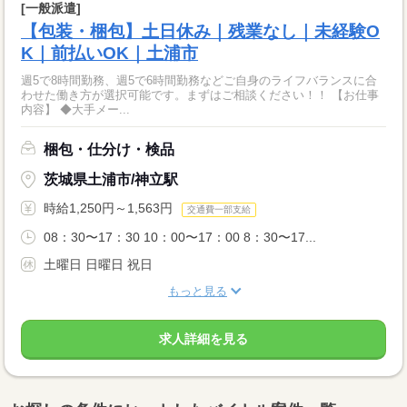
[一般派遣]
【包装・梱包】土日休み｜残業なし｜未経験O
K｜前払いOK｜土浦市
週5で8時間勤務、週5で6時間勤務などご自身のライフバランスに合
わせた働き方が選択可能です。まずはご相談ください！！ 【お仕事
内容】 ◆大手メー...
梱包・仕分け・検品
茨城県土浦市/神立駅
時給1,250円～1,563円
交通費一部支給
08：30〜17：30 10：00〜17：00 8：30〜17...
土曜日 日曜日 祝日
もっと見る
求人詳細を見る