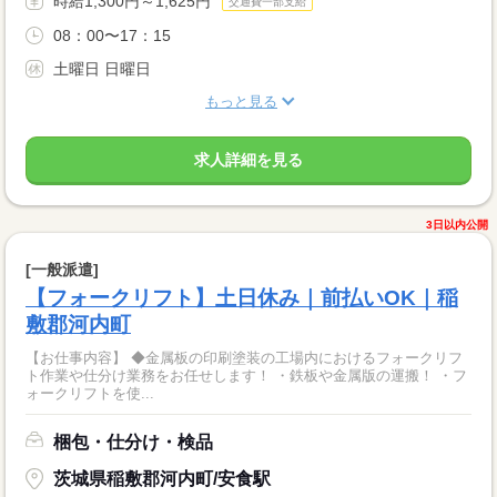
時給1,300円～1,625円
交通費一部支給
08：00〜17：15
土曜日 日曜日
もっと見る
求人詳細を見る
3日以内公開
[一般派遣]
【フォークリフト】土日休み｜前払いOK｜稲
敷郡河内町
【お仕事内容】 ◆金属板の印刷塗装の工場内におけるフォークリフ
ト作業や仕分け業務をお任せします！ ・鉄板や金属版の運搬！ ・フ
ォークリフトを使...
梱包・仕分け・検品
茨城県稲敷郡河内町/安食駅