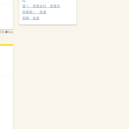
社
違う 派遣会社 派遣先
茶碗蒸し 派遣
茶碗 派遣
531◆bcp