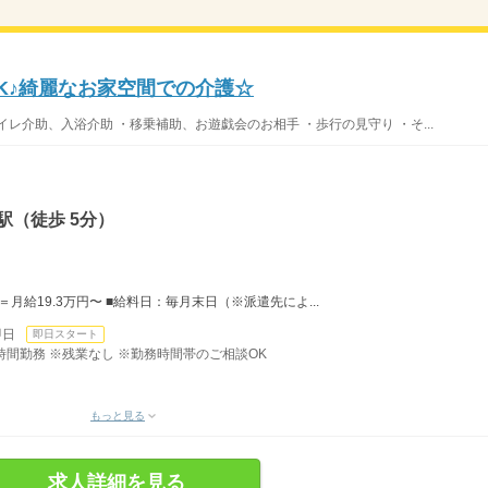
K♪綺麗なお家空間での介護☆
レ介助、入浴介助 ・移乗補助、お遊戯会のお相手 ・歩行の見守り ・そ...
駅（徒歩 5分）
日＝月給19.3万円〜 ■給料日：毎月末日（※派遣先によ...
即日
即日スタート
1日8時間勤務 ※残業なし ※勤務時間帯のご相談OK
もっと見る
求人詳細を見る