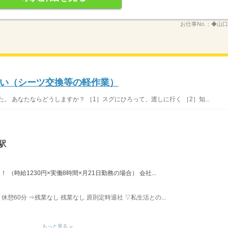
お仕事No.：
◆山口
い（シーツ交換等の軽作業）
。 あなたならどうしますか？ ［1］スグにひろって、渡しに行く ［2］知...
駅
！ （時給1230円×実働8時間×月21日勤務の場合） 会社...
・休憩60分 ⇒残業なし 残業なし 原則定時退社 ▽私生活との...
もっと見る