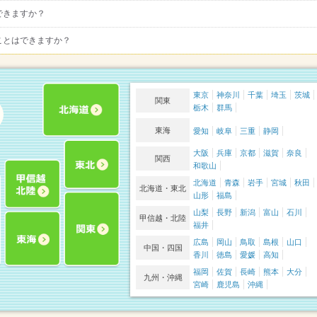
できますか？
ことはできますか？
東京
神奈川
千葉
埼玉
茨城
関東
栃木
群馬
東海
愛知
岐阜
三重
静岡
大阪
兵庫
京都
滋賀
奈良
関西
和歌山
北海道
青森
岩手
宮城
秋田
北海道・東北
山形
福島
山梨
長野
新潟
富山
石川
甲信越・北陸
福井
広島
岡山
鳥取
島根
山口
中国・四国
香川
徳島
愛媛
高知
福岡
佐賀
長崎
熊本
大分
九州・沖縄
宮崎
鹿児島
沖縄