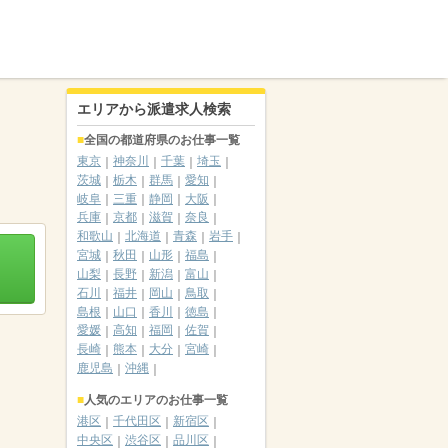
エリアから派遣求人検索
全国の都道府県のお仕事一覧
東京
神奈川
千葉
埼玉
茨城
栃木
群馬
愛知
岐阜
三重
静岡
大阪
兵庫
京都
滋賀
奈良
和歌山
北海道
青森
岩手
宮城
秋田
山形
福島
山梨
長野
新潟
富山
石川
福井
岡山
鳥取
島根
山口
香川
徳島
愛媛
高知
福岡
佐賀
長崎
熊本
大分
宮崎
鹿児島
沖縄
人気のエリアのお仕事一覧
港区
千代田区
新宿区
中央区
渋谷区
品川区