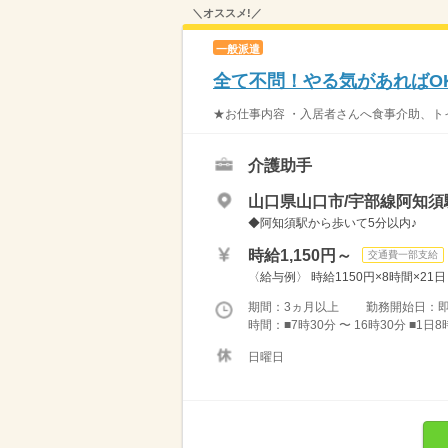
＼オススメ!／
一般派遣
全て不問！やる気があればO
★お仕事内容 ・入居者さんへ食事介助、トイ
介護助手
山口県山口市/宇部線阿知須
◆阿知須駅から歩いて5分以内♪
時給1,150円～
交通費一部支給
〈給与例〉 時給1150円×8時間×21
期間：3ヵ月以上 勤務開始日：
時間：■7時30分 〜 16時30分 ■
日曜日