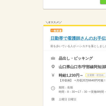
＼オススメ!／
一般派遣
日勤帯で看護師さんのお手伝
前を歩いている人が ハンカチを落としました
品出し・ピッキング
山口県山口市/宇部線阿知須
時給1,230円～
交通費一部支給
【月収例】 ⇒月収20万6640円可能！
期間：長期
時間：8：30〜17：30 ⇒実働8時間
土曜日 日曜日