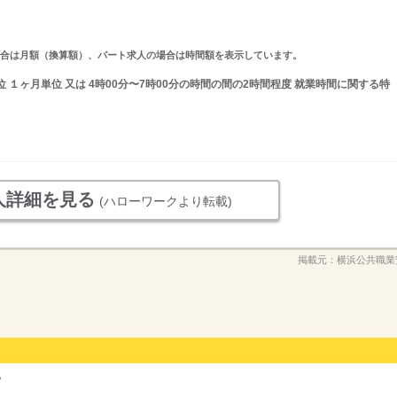
求人の場合は月額（換算額）、パート求人の場合は時間額を表示しています。
 １ヶ月単位 又は 4時00分〜7時00分の時間の間の2時間程度 就業時間に関する特
人詳細を見る
(ハローワークより転載)
掲載元：
横浜公共職業
？