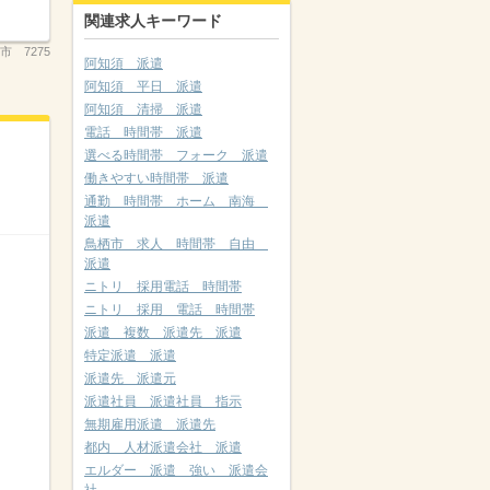
関連求人キーワード
市 7275
阿知須 派遣
阿知須 平日 派遣
阿知須 清掃 派遣
電話 時間帯 派遣
選べる時間帯 フォーク 派遣
働きやすい時間帯 派遣
通勤 時間帯 ホーム 南海
派遣
鳥栖市 求人 時間帯 自由
派遣
ニトリ 採用電話 時間帯
ニトリ 採用 電話 時間帯
派遣 複数 派遣先 派遣
特定派遣 派遣
派遣先 派遣元
派遣社員 派遣社員 指示
無期雇用派遣 派遣先
都内 人材派遣会社 派遣
エルダー 派遣 強い 派遣会