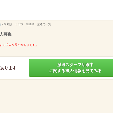
】
須
>
阿知須 十日市 時間帯 派遣の一覧
人募集
する求人が見つかりました。
派遣スタッフ活躍中
があります
に関する求人情報を見てみる