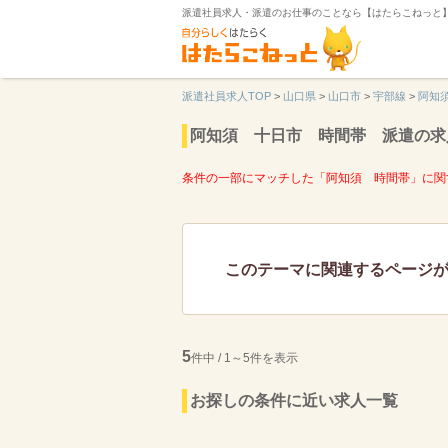
派遣社員求人・派遣のお仕事のことなら【はたらこねっと
派遣社員求人TOP
>
山口県
>
山口市
>
宇部線
>
阿知
阿知須 十日市 時間帯 派遣の求
条件の一部にマッチした「阿知須 時間帯」に関
このテーマに関連するページ
5
件中 / 1～5件を表示
お探しの条件に近い求人一覧