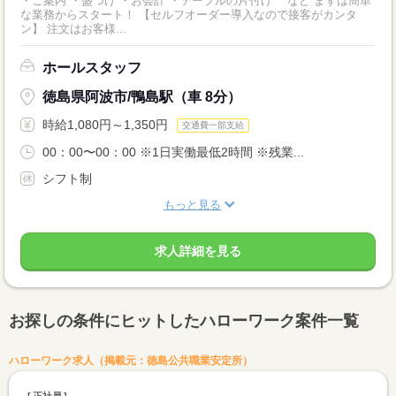
・ご案内 ・盛つけ ・お会計 ・テーブルの片付け など まずは簡単
な業務からスタート！ 【セルフオーダー導入なので接客がカンタ
ン】 注文はお客様...
ホールスタッフ
徳島県阿波市/鴨島駅（車 8分）
時給1,080円～1,350円
交通費一部支給
00：00〜00：00 ※1日実働最低2時間 ※残業...
シフト制
もっと見る
求人詳細を見る
お探しの条件にヒットしたハローワーク案件一覧
ハローワーク求人（掲載元：徳島公共職業安定所）
正社員