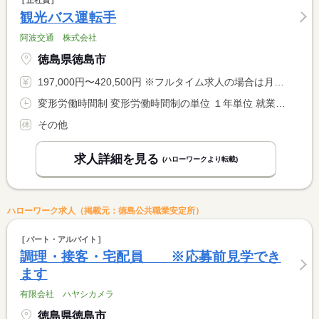
観光バス運転手
阿波交通 株式会社
徳島県徳島市
197,000円〜420,500円 ※フルタイム求人の場合は月額（換算額）、パート求人の場合は時間額を表示しています。
変形労働時間制 変形労働時間制の単位 １年単位 就業時間１ 9時00分〜17時00分 又は 0時00分〜23時59分の時間の間の8時間程度
その他
求人詳細を見る
(ハローワークより転載)
ハローワーク求人（掲載元：徳島公共職業安定所）
パート・アルバイト
調理・接客・宅配員 ※応募前見学でき
ます
有限会社 ハヤシカメラ
徳島県徳島市