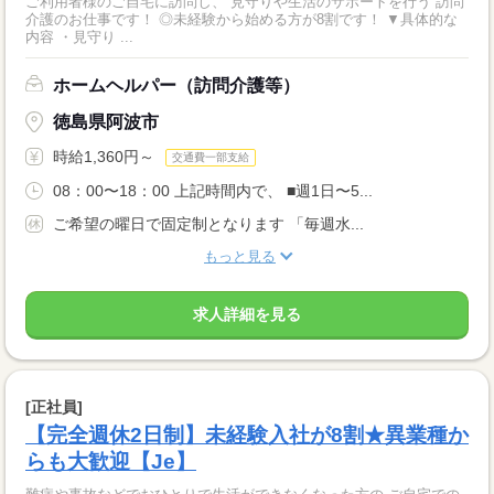
ご利用者様のご自宅に訪問し、 見守りや生活のサポートを行う 訪問
介護のお仕事です！ ◎未経験から始める方が8割です！ ▼具体的な
内容 ・見守り ...
ホームヘルパー（訪問介護等）
徳島県阿波市
時給1,360円～
交通費一部支給
08：00〜18：00 上記時間内で、 ■週1日〜5...
ご希望の曜日で固定制となります 「毎週水...
もっと見る
求人詳細を見る
[正社員]
【完全週休2日制】未経験入社が8割★異業種か
らも大歓迎【Je】