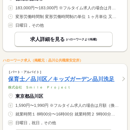
183,000円〜183,000円 ※フルタイム求人の場合は月額（換算額）、パート求人の場合は時間額を表示しています。
変形労働時間制 変形労働時間制の単位 １ヶ月単位 又は 9時00分〜21時00分の時間の間の7時間 就業時間に関する特記事項 表示時間の間で基本７時間勤務。土・祝や繁忙時期は８時間勤務に <BR> なります（シフトによる）。 <BR> <BR> ※週平均４０時間程度の勤務になるようシフトにて調整
日曜日，その他
求人詳細を見る
(ハローワークより転載)
ハローワーク求人（掲載元：品川公共職業安定所）
パート・アルバイト
保育士／品川区／キッズガーデン品川洗足
株式会社 Ｓｍｉｌｅ Ｐｒｏｊｅｃｔ
東京都品川区
1,590円〜1,990円 ※フルタイム求人の場合は月額（換算額）、パート求人の場合は時間額を表示しています。
就業時間１ 8時00分〜16時00分 就業時間２ 9時00分〜15時00分 就業時間３ 11時00分〜19時00分 又は 7時30分〜20時30分の時間の間の3時間程度 就業時間に関する特記事項 ○就業時間３時間以上で応相談 <BR> ○休憩時間は法定通り <BR> ・就業時間６時間以下は休憩０分 <BR> ・就業時間６時間超から８時間までは休憩４５分
日曜日，祝日，その他