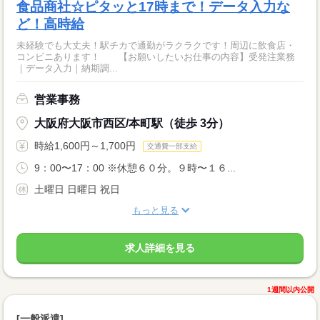
食品商社☆ピタッと17時まで！データ入力な
ど！高時給
未経験でも大丈夫！駅チカで通勤がラクラクです！周辺に飲食店・
コンビニあります！ 【お願いしたいお仕事の内容】受発注業務
｜データ入力｜納期調...
営業事務
大阪府大阪市西区/本町駅（徒歩 3分）
時給1,600円～1,700円
交通費一部支給
9：00〜17：00 ※休憩６０分。９時〜１６...
土曜日 日曜日 祝日
もっと見る
求人詳細を見る
1週間以内公開
[一般派遣]