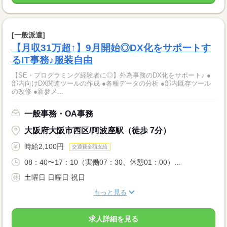
[一般派遣]
【月収31万超↑】9月開始◎DX化をサポートす
るIT事務♪服装自由
【SE・プログラミング経験者に◎】外為事務のDX化をサポート♪ ●
部内向けDX関連ツールの作成 ●各種データの分析 ●部内既存ツール
の改修 ●新参メ...
一般事務・OA事務
大阪府大阪市西区/阿波座駅（徒歩 7分）
時給2,100円
交通費全額支給
08：40〜17：10（実働07：30、休憩01：00）...
土曜日 日曜日 祝日
もっと見る
求人詳細を見る