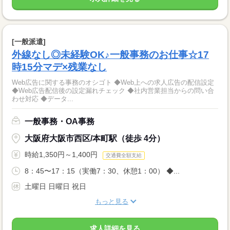
[一般派遣]
外線なし◎未経験OK♪一般事務のお仕事☆17
時15分マデ×残業なし
Web広告に関する事務のオシゴト ◆Web上への求人広告の配信設定
◆Web広告配信後の設定漏れチェック ◆社内営業担当からの問い合
わせ対応 ◆データ...
一般事務・OA事務
大阪府大阪市西区/本町駅（徒歩 4分）
時給1,350円～1,400円
交通費全額支給
8：45〜17：15（実働7：30、休憩1：00） ◆...
土曜日 日曜日 祝日
もっと見る
求人詳細を見る