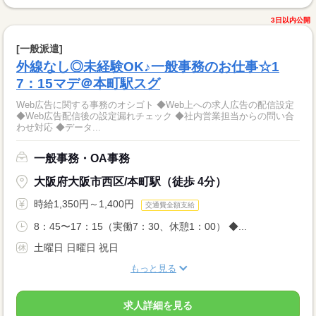
3日以内公開
[一般派遣]
外線なし◎未経験OK♪一般事務のお仕事☆1
7：15マデ＠本町駅スグ
Web広告に関する事務のオシゴト ◆Web上への求人広告の配信設定
◆Web広告配信後の設定漏れチェック ◆社内営業担当からの問い合
わせ対応 ◆データ...
一般事務・OA事務
大阪府大阪市西区/本町駅（徒歩 4分）
時給1,350円～1,400円
交通費全額支給
8：45〜17：15（実働7：30、休憩1：00） ◆...
土曜日 日曜日 祝日
もっと見る
求人詳細を見る