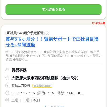
求人詳細を見る
3日以内公開
[正社員への紹介予定派遣]
?
賞与5‾6ヶ月分！！貿易サポートで正社員目指
せる♪＠阿波座
輸出に関する貿易サポート ◆自社海外拠点との受発注業務、輸出手
配 ◆納期調整 ◆メール対応（英語使用あり） ◆インボイス・書類の
確認 ◆船便や...
貿易事務
大阪府大阪市西区/阿波座駅（徒歩 5分）
時給1,750円
交通費全額支給
9：00〜17：15（実働7：15、休憩1：00） ◆...
土曜日 日曜日 祝日