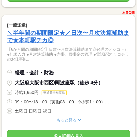
本日公開
[一般派遣]
＼半年間の期間限定★／日次〜月次決算補助ま
で★本町駅チカ◎
【6か月間の期間限定】日次〜月次決算補助まで◎経理のオシゴト♪
●仕訳入力 ●月次決算補助 ●売掛、買掛金の管理 ●電話応対 ＼コチラ
のお仕事以...
経理・会計・財務
大阪府大阪市西区/阿波座駅（徒歩 4分）
時給1,650円
交通費全額支給
09：00〜18：00（実働08：00、休憩01：00）...
土曜日 日曜日 祝日
もっと見る
求人詳細を見る