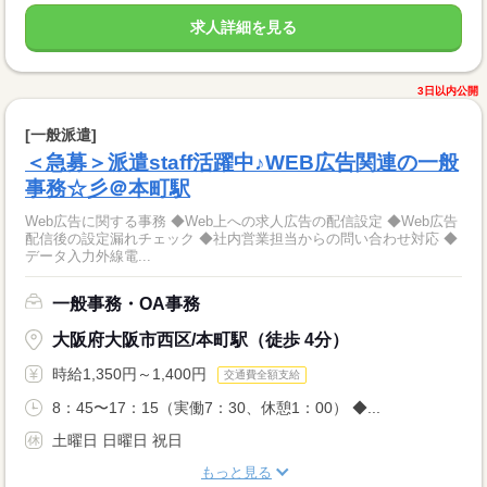
求人詳細を見る
3日以内公開
[一般派遣]
＜急募＞派遣staff活躍中♪WEB広告関連の一般
事務☆彡＠本町駅
Web広告に関する事務 ◆Web上への求人広告の配信設定 ◆Web広告
配信後の設定漏れチェック ◆社内営業担当からの問い合わせ対応 ◆
データ入力外線電...
一般事務・OA事務
大阪府大阪市西区/本町駅（徒歩 4分）
時給1,350円～1,400円
交通費全額支給
8：45〜17：15（実働7：30、休憩1：00） ◆...
土曜日 日曜日 祝日
もっと見る