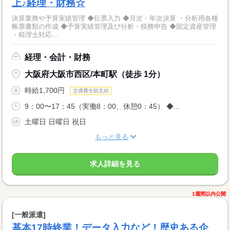
上♪経理・財務☆
決算業務や予算実績管理 ◆伝票入力 ◆月次・年次決算 ・分析用各種
帳票書類の作成 ◆予算実績管理及び分析・税務申告 ◆固定資産管理
・税理士対応...
経理・会計・財務
大阪府大阪市西区/本町駅（徒歩 1分）
時給1,700円
交通費全額支給
9：00〜17：45（実働8：00、休憩0：45） ◆...
土曜日 日曜日 祝日
もっと見る
求人詳細を見る
1週間以内公開
[一般派遣]
基本17時終業！データ入力など！歴史ある企