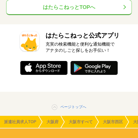
はたらこねっとTOPへ
はたらこねっと公式アプリ
充実の検索機能と便利な通知機能で
アナタのしごと探しをお手伝い！
ページトップへ
派遣社員求人TOP
大阪府
大阪市すべて
大阪市西区
大