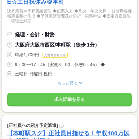
E☆土日祝休み＠本町
決算業務や予算実績管理 ◆伝票入力 ◆月次・年次決算 ・分析用各種
帳票書類の作成 ◆予算実績管理及び分析・税務申告 ◆固定資産管理
・税理士対応...
経理・会計・財務
大阪府大阪市西区/本町駅（徒歩 1分）
時給1,700円
交通費全額支給
9：00〜17：45（実働8：00、休憩0：45） ◆...
土曜日 日曜日 祝日
もっと見る
求人詳細を見る
[正社員への紹介予定派遣]
?
【本町駅スグ】正社員目指せる！年収400万以