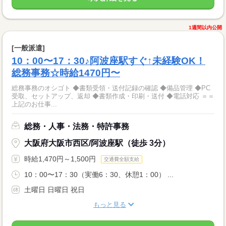
1週間以内公開
[一般派遣]
10：00〜17：30♪阿波座駅すぐ↑未経験OK！
総務事務☆時給1470円〜
総務事務のオシゴト ◆書類受領・送付記録の確認 ◆備品管理 ◆PC
受取、セットアップ、返却 ◆書類作成・印刷・送付 ◆電話対応 ＝＝
上記のお仕事...
総務・人事・法務・特許事務
大阪府大阪市西区/阿波座駅（徒歩 3分）
時給1,470円～1,500円
交通費全額支給
10：00〜17：30（実働6：30、休憩1：00） ...
土曜日 日曜日 祝日
もっと見る