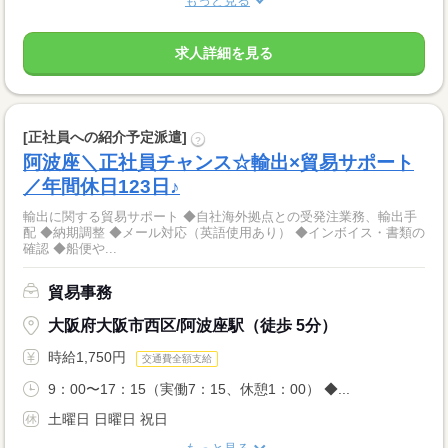
もっと見る
求人詳細を見る
[正社員への紹介予定派遣]
?
阿波座＼正社員チャンス☆輸出×貿易サポート
／年間休日123日♪
輸出に関する貿易サポート ◆自社海外拠点との受発注業務、輸出手
配 ◆納期調整 ◆メール対応（英語使用あり） ◆インボイス・書類の
確認 ◆船便や...
貿易事務
大阪府大阪市西区/阿波座駅（徒歩 5分）
時給1,750円
交通費全額支給
9：00〜17：15（実働7：15、休憩1：00） ◆...
土曜日 日曜日 祝日