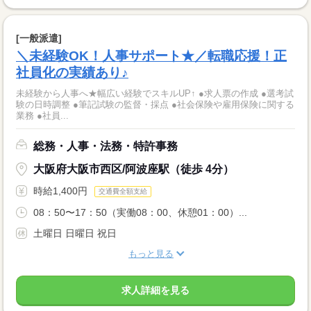
[一般派遣]
＼未経験OK！人事サポート★／転職応援！正
社員化の実績あり♪
未経験から人事へ★幅広い経験でスキルUP↑ ●求人票の作成 ●選考試
験の日時調整 ●筆記試験の監督・採点 ●社会保険や雇用保険に関する
業務 ●社員...
総務・人事・法務・特許事務
大阪府大阪市西区/阿波座駅（徒歩 4分）
時給1,400円
交通費全額支給
08：50〜17：50（実働08：00、休憩01：00）...
土曜日 日曜日 祝日
もっと見る
求人詳細を見る