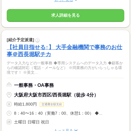
求人詳細を見る
[紹介予定派遣]
?
【社員目指せる↑】 大手金融機関で事務のお仕
事＠西長堀駅チカ
データ入力などの一般事務 ◆専用システムへのデータ入力 ◆顧客か
らの確認対応（電話・メールなど） ※同業務の方がいらっしゃる環
境です！ ※英文...
一般事務・OA事務
大阪府大阪市西区/西長堀駅（徒歩 4分）
時給1,800円
交通費全額支給
8：40〜16：40（実働7：00、休憩1：00） ◆...
土曜日 日曜日 祝日
もっと見る