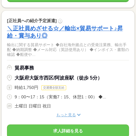
[正社員への紹介予定派遣]
?
＼正社員めざせる☆／輸出×貿易サポート♪昇
給・賞与あり◎
輸出に関する貿易サポート ◆自社海外拠点との受発注業務、輸出手
配 ◆納期調整 ◆メール対応（英語使用あり） ◆インボイス・書類の
確認 ◆船便や...
貿易事務
大阪府大阪市西区/阿波座駅（徒歩 5分）
時給1,750円
交通費全額支給
9：00〜17：15（実働7：15、休憩1：00） ◆...
土曜日 日曜日 祝日
もっと見る
求人詳細を見る