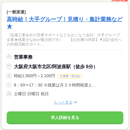
3日以内公開
[一般派遣]
高時給！大手グループ！見積り・集計業務など
★
〔設備工事会社の営業サポートなどをおこなう会社〕大手グループ
企業★残業少なめが魅力的です♪ 【お仕事の内容】▼設計会社へ
の作図活動サポート...
営業事務
大阪府大阪市北区/阿波座駅（徒歩 8分）
時給1,900円～2,100円
交通費一部支給
8：50〜17：30 ※残業は月２０時間程度と...
土曜日 日曜日 祝日
もっと見る
求人詳細を見る