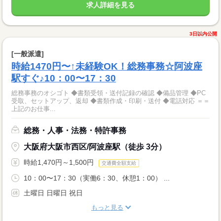
求人詳細を見る
3日以内公開
[一般派遣]
時給1470円〜↑未経験OK！総務事務☆阿波座
駅すぐ♪10：00〜17：30
総務事務のオシゴト ◆書類受領・送付記録の確認 ◆備品管理 ◆PC
受取、セットアップ、返却 ◆書類作成・印刷・送付 ◆電話対応 ＝＝
上記のお仕事...
総務・人事・法務・特許事務
大阪府大阪市西区/阿波座駅（徒歩 3分）
時給1,470円～1,500円
交通費全額支給
10：00〜17：30（実働6：30、休憩1：00） ...
土曜日 日曜日 祝日
もっと見る