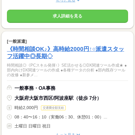
もっと見る
求人詳細を見る
[一般派遣]
《時間相談OK♪》高時給2000円↑○派遣スタッ
フ活躍中◎長期◇
時間相談◎《PCスキル発揮↑》SE活かせる◎DX関連ツール作成★ ●
部内向けDX関連ツールの作成 ●各種データの分析 ●部内既存ツール
の改修 ●新参メ...
一般事務・OA事務
大阪府大阪市西区/阿波座駅（徒歩 7分）
時給2,000円
交通費全額支給
08：40〜16：10（実働06：30、休憩01：00）...
土曜日 日曜日 祝日
もっと見る