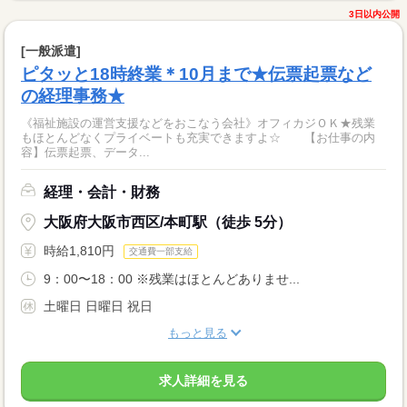
3日以内公開
[一般派遣]
ピタッと18時終業＊10月まで★伝票起票など
の経理事務★
《福祉施設の運営支援などをおこなう会社》オフィカジＯＫ★残業
もほとんどなくプライベートも充実できますよ☆ 【お仕事の内
容】伝票起票、データ...
経理・会計・財務
大阪府大阪市西区/本町駅（徒歩 5分）
時給1,810円
交通費一部支給
9：00〜18：00 ※残業はほとんどありませ...
土曜日 日曜日 祝日
もっと見る
求人詳細を見る