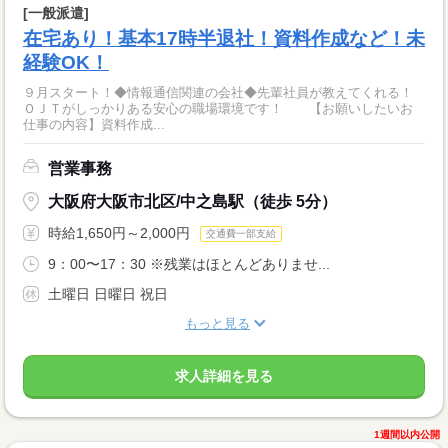
[一般派遣]
在宅あり！基本17時半退社！資料作成など！未
経験OK！
９月スタート！◆情報通信関連の会社◆先輩社員が教えてくれる！
ＯＪＴがしっかりある安心の職場環境です！ 【お願いしたいお
仕事の内容】資料作成...
営業事務
大阪府大阪市北区/中之島駅（徒歩 5分）
時給1,650円～2,000円
交通費一部支給
9：00〜17：30 ※残業はほとんどありませ...
土曜日 日曜日 祝日
もっと見る
求人詳細を見る
1週間以内公開