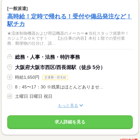
[一般派遣]
高時給！定時で帰れる！受付や備品発注など！
駅チカ
★流体制御機器および周辺機器のメーカー★当社スタッフ就業中！
カジュアルＯＫです！ 【お仕事の内容】本社１階での受付業
務、郵便物の仕分け、請...
総務・人事・法務・特許事務
大阪府大阪市西区/西長堀駅（徒歩 5分）
時給1,650円
交通費一部支給
8：45〜17：30 ※残業はほとんどありませ...
土曜日 日曜日 祝日
もっと見る
求人詳細を見る