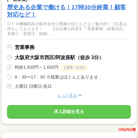
歴史ある企業で働ける！17時30分終業！顧客
対応など！
◎ＦＡ機械部品の販売会社◎残業がほとんどなく魅力的！ご応募お
待ちしております！ 【お仕事の内容】▽営業事務：顧客対応、
見積り・受発注、納期...
営業事務
大阪府大阪市西区/阿波座駅（徒歩 3分）
時給1,500円～1,600円
交通費一部支給
8：30〜17：30 ※残業はほとんどありませ...
土曜日 日曜日 祝日
もっと見る
求人詳細を見る
3日以内公開