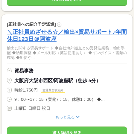
[正社員への紹介予定派遣]
?
＼正社員めざせる☆／輸出×貿易サポート♪年間
休日123日＠阿波座
輸出に関する貿易サポート ◆自社海外拠点との受発注業務、輸出手
配 ◆納期調整 ◆メール対応（英語使用あり） ◆インボイス・書類の
確認 ◆船便や...
貿易事務
大阪府大阪市西区/阿波座駅（徒歩 5分）
時給1,750円
交通費全額支給
9：00〜17：15（実働7：15、休憩1：00） ◆...
土曜日 日曜日 祝日
もっと見る
求人詳細を見る