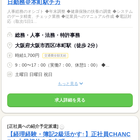
日勤務＠本町駅チカ
人事総務のオシゴト ◆年末調整 ◆健康保険の扶養の調査 ◆システム
のデータ精査、チェック業務 ◆従業員へのマニュアル作成 ◆電話対
応（取次/1日1...
総務・人事・法務・特許事務
大阪府大阪市西区/本町駅（徒歩 2分）
時給1,700円
交通費全額支給
9：00〜17：00（実働7：00、休憩1：00） ◆...
土曜日 日曜日 祝日
もっと見る
求人詳細を見る
[正社員への紹介予定派遣]
?
【経理経験・簿記2級活かす↑】正社員CHANC