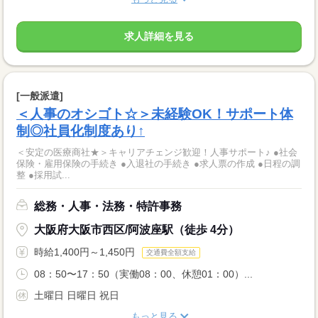
求人詳細を見る
[一般派遣]
＜人事のオシゴト☆＞未経験OK！サポート体
制◎社員化制度あり↑
＜安定の医療商社★＞キャリアチェンジ歓迎！人事サポート♪ ●社会
保険・雇用保険の手続き ●入退社の手続き ●求人票の作成 ●日程の調
整 ●採用試...
総務・人事・法務・特許事務
大阪府大阪市西区/阿波座駅（徒歩 4分）
時給1,400円～1,450円
交通費全額支給
08：50〜17：50（実働08：00、休憩01：00）...
土曜日 日曜日 祝日
もっと見る