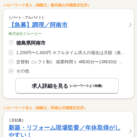
ハローワーク求人（掲載元：飯田橋公共職業安定所）
パート・アルバイト
【急募】調理／阿南市
株式会社クルービー
徳島県阿南市
1,200円〜1,400円 ※フルタイム求人の場合は月額（換算額）、パート求人の場合は時間額を表示しています。
交替制（シフト制） 就業時間１ 4時30分〜13時30分 就業時間２ 9時00分〜18時45分 就業時間に関する特記事項 （２）休憩１０５分 <BR> 上記シフト制 ※応相談 <BR> （１）は１８歳以上に限る
その他
求人詳細を見る
(ハローワークより転載)
ハローワーク求人（掲載元：阿南公共職業安定所）
正社員
新築・リフォーム現場監督／年休取得がし
やすい！