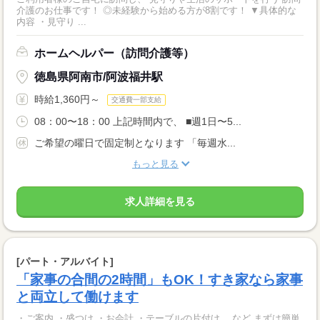
介護のお仕事です！ ◎未経験から始める方が8割です！ ▼具体的な
内容 ・見守り ...
ホームヘルパー（訪問介護等）
徳島県阿南市/阿波福井駅
時給1,360円～
交通費一部支給
08：00〜18：00 上記時間内で、 ■週1日〜5...
ご希望の曜日で固定制となります 「毎週水...
もっと見る
求人詳細を見る
[パート・アルバイト]
「家事の合間の2時間」もOK！すき家なら家事
と両立して働けます
・ご案内 ・盛つけ ・お会計 ・テーブルの片付け など まずは簡単