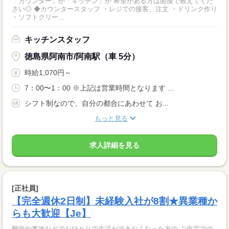
「カウンター」か「キッチン」か 希望がある方は面接で教えてくだ
さい◎ ◆カウンタースタッフ ・レジでの接客、注文 ・ドリンク作り
・ソフトクリー...
キッチンスタッフ
徳島県阿南市/阿南駅（車 5分）
時給1,070円～
7：00〜1：00 ※上記は営業時間となります ...
シフト制なので、自分の都合にあわせて お...
もっと見る
求人詳細を見る
[正社員]
【完全週休2日制】未経験入社が8割★異業種か
らも大歓迎【Je】
難病や事故などでおひとりで生活ができなくなった方の ご自宅での