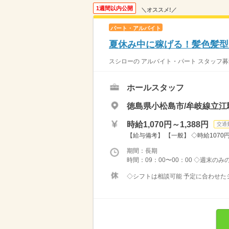
1週間以内公開
＼オススメ!／
パート・アルバイト
夏休み中に稼げる！髪色髪型自
スシローの アルバイト・パート スタッフ募
ホールスタッフ
徳島県小松島市/牟岐線立江駅
時給1,070円～1,388円
交通
【給与備考】 【一般】 ◇時給1070円 
期間：長期
時間：09：00〜00：00 ◇週末の
◇シフトは相談可能 予定に合わせたシ