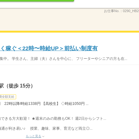
お仕事No.：
0290_HB
く稼ぐ＜22時〜時給UP＞前払い制度有
集中。 学生さん、主婦（夫）さんを中心に、 フリーターやシニアの方も在...
（徒歩 15分）
費全額支給
22時以降/時給1338円 【高校生】 ◇時給1050円 ...
勤務できる方大歓迎！ ★週末のみの勤務もOK！ 週2日からシフト...
通が利き易い♪ 授業、趣味、家事、育児など両立◎...
もっと見る