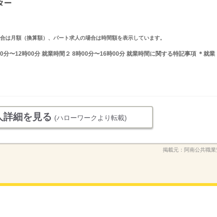
ター
求人の場合は月額（換算額）、パート求人の場合は時間額を表示しています。
0分〜12時00分 就業時間２ 8時00分〜16時00分 就業時間に関する特記事項 ＊就業
人詳細を見る
(ハローワークより転載)
掲載元：
阿南公共職業