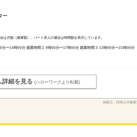
ター
求人の場合は月額（換算額）、パート求人の場合は時間額を表示しています。
分〜14時00分 就業時間２ 9時00分〜17時00分 就業時間３ 13時00分〜21時00分
人詳細を見る
(ハローワークより転載)
掲載元：
阿南公共職業