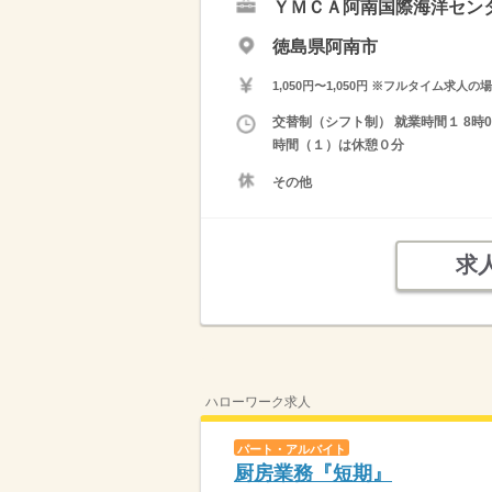
ＹＭＣＡ阿南国際海洋セン
徳島県阿南市
1,050円〜1,050円 ※フルタイム
交替制（シフト制） 就業時間１ 8時0
時間（１）は休憩０分
その他
求
ハローワーク求人
パート・アルバイト
厨房業務『短期』