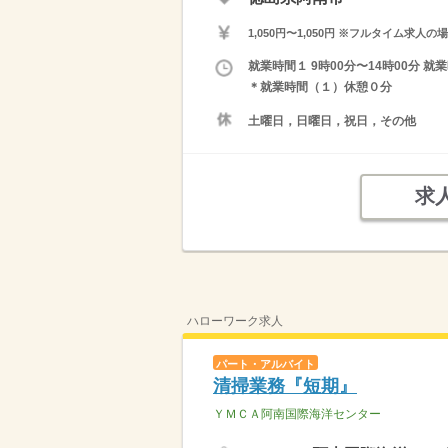
1,050円〜1,050円 ※フルタイム
就業時間１ 9時00分〜14時00分 就
＊就業時間（１）休憩０分
土曜日，日曜日，祝日，その他
求
ハローワーク求人
パート・アルバイト
清掃業務『短期』
ＹＭＣＡ阿南国際海洋センター