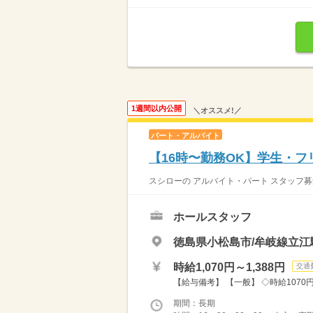
1週間以内公開
＼オススメ!／
パート・アルバイト
【16時〜勤務OK】学生・
スシローの アルバイト・パート スタッフ募
ホールスタッフ
徳島県小松島市/牟岐線立江駅
時給1,070円～1,388円
交通
【給与備考】 【一般】 ◇時給1070円 
期間：長期