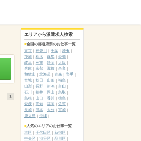
エリアから派遣求人検索
全国の都道府県のお仕事一覧
東京
神奈川
千葉
埼玉
茨城
栃木
群馬
愛知
岐阜
三重
静岡
大阪
兵庫
京都
滋賀
奈良
和歌山
北海道
青森
岩手
宮城
秋田
山形
福島
山梨
長野
新潟
富山
石川
福井
岡山
鳥取
1
島根
山口
香川
徳島
愛媛
高知
福岡
佐賀
長崎
熊本
大分
宮崎
鹿児島
沖縄
人気のエリアのお仕事一覧
港区
千代田区
新宿区
中央区
渋谷区
品川区