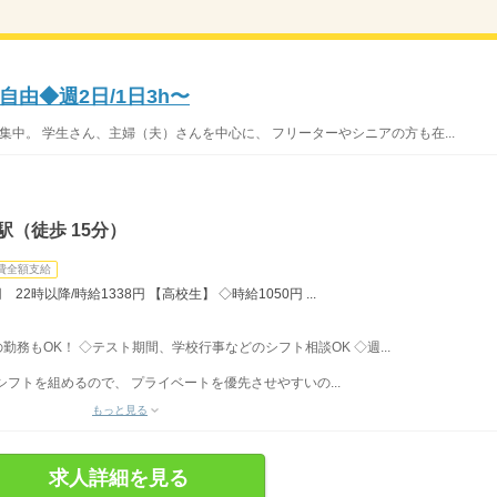
由◆週2日/1日3h〜
集中。 学生さん、主婦（夫）さんを中心に、 フリーターやシニアの方も在...
（徒歩 15分）
費全額支給
22時以降/時給1338円 【高校生】 ◇時給1050円 ...
みの勤務もOK！ ◇テスト期間、学校行事などのシフト相談OK ◇週...
フトを組めるので、 プライベートを優先させやすいの...
もっと見る
求人詳細を見る