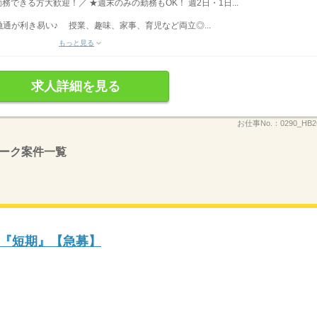
勤務できる方大歓迎！／ ★週末のみの勤務もOK！ 週2日・1日...
通が利き易い♪ 授業、趣味、家事、育児など両立◎...
もっと見る
求人詳細を見る
お仕事No.：
0290_HB
ーク案件一覧
『短期』【急募】