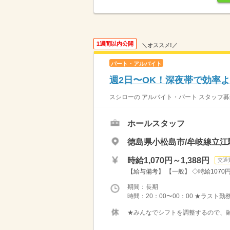
1週間以内公開
＼オススメ!／
パート・アルバイト
週2日〜OK！深夜帯で効率よ
スシローの アルバイト・パート スタッフ募
ホールスタッフ
徳島県小松島市/牟岐線立江駅
時給1,070円～1,388円
交通
【給与備考】 【一般】 ◇時給1070円 
期間：長期
時間：20：00〜00：00 ★ラスト
★みんなでシフトを調整するので、融