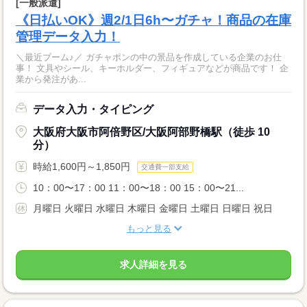
[一般派遣]
《日払いOK》週2/1日6h〜ガチャ！商品の在庫
管理データ入力！
＼最近ブーム♪／ ガチャポンの中の景品を作成している企業のお仕
事！ 文具やシール、キーホルダー、フィギュアなどが商品です！ 企
業から発注があ...
データ入力・タイピング
大阪府大阪市阿倍野区/大阪阿部野橋駅（徒歩 10
分）
時給1,600円～1,850円
交通費一部支給
10：00〜17：00 11：00〜18：00 15：00〜21...
月曜日 火曜日 水曜日 木曜日 金曜日 土曜日 日曜日 祝日
もっと見る
求人詳細を見る