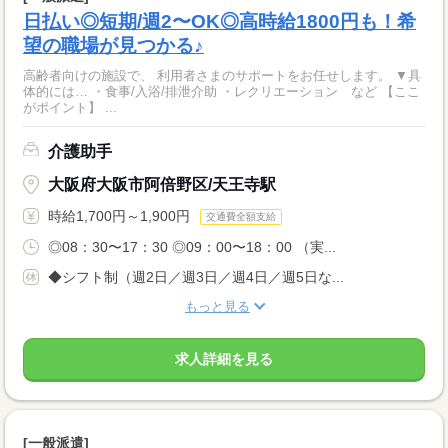
日払い◎短期/週2〜OK◎高時給1800円も！希
望の職場が見つかる♪
高齢者向けの施設で、 利用者さまのサポートをお任せします。 ▼具
体的には… ・食事/入浴/排泄介助 ・レクリエーション など 【ここ
がポイント】 ...
介護助手
大阪府大阪市阿倍野区/天王寺駅
時給1,700円～1,900円
交通費全額支給
◎08：30〜17：30 ◎09：00〜18：00 （実...
◆シフト制（週2日／週3日／週4日／週5日な...
もっと見る
求人詳細を見る
[一般派遣]