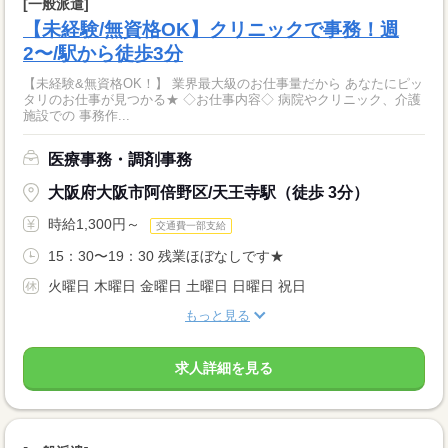
[一般派遣]
【未経験/無資格OK】クリニックで事務！週
2〜/駅から徒歩3分
【未経験&無資格OK！】 業界最大級のお仕事量だから あなたにピッ
タリのお仕事が見つかる★ ◇お仕事内容◇ 病院やクリニック、介護
施設での 事務作...
医療事務・調剤事務
大阪府大阪市阿倍野区/天王寺駅（徒歩 3分）
時給1,300円～
交通費一部支給
15：30〜19：30 残業ほぼなしです★
火曜日 木曜日 金曜日 土曜日 日曜日 祝日
もっと見る
求人詳細を見る