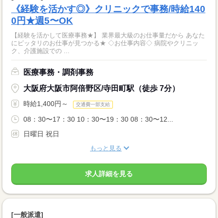
《経験を活かす◎》クリニックで事務/時給140
0円★週5〜OK
【経験を活かして医療事務★】 業界最大級のお仕事量だから あなた
にピッタリのお仕事が見つかる★ ◇お仕事内容◇ 病院やクリニッ
ク、介護施設での ...
医療事務・調剤事務
大阪府大阪市阿倍野区/寺田町駅（徒歩 7分）
時給1,400円～
交通費一部支給
08：30〜17：30 10：30〜19：30 08：30〜12...
日曜日 祝日
もっと見る
求人詳細を見る
[一般派遣]