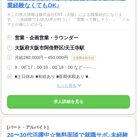
業経験なくてもOK♪
※この求人情報は株式会社ENT（大阪）による職業紹介になりま
す。 ＼未経験でも収入UPが叶う♪／ 「営業って難しそう…」 「ノル
マとか厳しいのかな...
営業・企画営業・ラウンダー
大阪府大阪市阿倍野区/天王寺駅
月給280,000円～450,000円
交通費全額支給
9：00‾17：00 10：00‾18：00 など -----...
■土日休み ■有給あり ■長期休暇あり ■...
もっと見る
求人詳細を見る
[パート・アルバイト]
20〜30代活躍中☆無料面談で就職サポ♪未経験