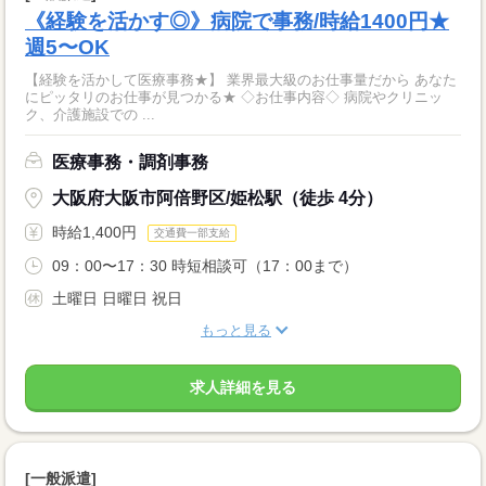
《経験を活かす◎》病院で事務/時給1400円★
週5〜OK
【経験を活かして医療事務★】 業界最大級のお仕事量だから あなた
にピッタリのお仕事が見つかる★ ◇お仕事内容◇ 病院やクリニッ
ク、介護施設での ...
医療事務・調剤事務
大阪府大阪市阿倍野区/姫松駅（徒歩 4分）
時給1,400円
交通費一部支給
09：00〜17：30 時短相談可（17：00まで）
土曜日 日曜日 祝日
もっと見る
求人詳細を見る
[一般派遣]