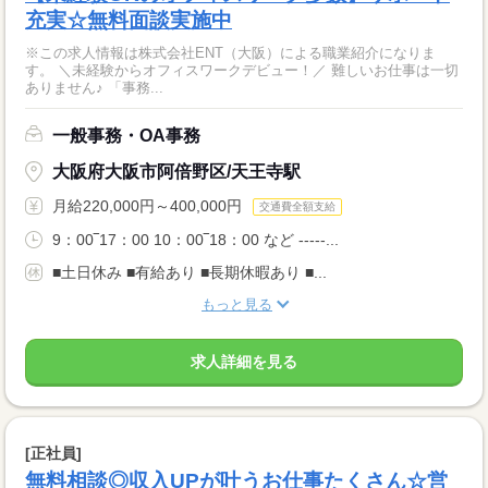
充実☆無料面談実施中
※この求人情報は株式会社ENT（大阪）による職業紹介になりま
す。 ＼未経験からオフィスワークデビュー！／ 難しいお仕事は一切
ありません♪ 「事務...
一般事務・OA事務
大阪府大阪市阿倍野区/天王寺駅
月給220,000円～400,000円
交通費全額支給
9：00‾17：00 10：00‾18：00 など -----...
■土日休み ■有給あり ■長期休暇あり ■...
もっと見る
求人詳細を見る
[正社員]
無料相談◎収入UPが叶うお仕事たくさん☆営