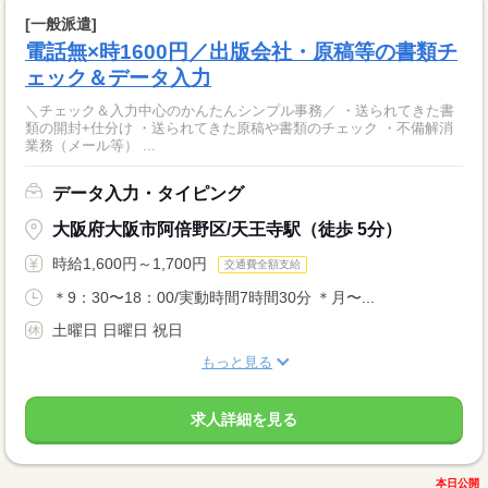
[一般派遣]
電話無×時1600円／出版会社・原稿等の書類チ
ェック＆データ入力
＼チェック＆入力中心のかんたんシンプル事務／ ・送られてきた書
類の開封+仕分け ・送られてきた原稿や書類のチェック ・不備解消
業務（メール等） ...
データ入力・タイピング
大阪府大阪市阿倍野区/天王寺駅（徒歩 5分）
時給1,600円～1,700円
交通費全額支給
＊9：30〜18：00/実動時間7時間30分 ＊月〜...
土曜日 日曜日 祝日
もっと見る
求人詳細を見る
本日公開