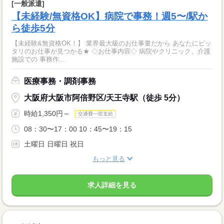
[一般派遣]
【未経験/無資格OK】病院で事務！週5〜/駅か
ら徒歩5分
【未経験&無資格OK！】 業界最大級のお仕事量だから あなたにピッ
タリのお仕事が見つかる★ ◇お仕事内容◇ 病院やクリニック、介護
施設での 事務作...
医療事務・調剤事務
大阪府大阪市阿倍野区/天王寺駅（徒歩 5分）
時給1,350円～
交通費一部支給
08：30〜17：00 10：45〜19：15
土曜日 日曜日 祝日
もっと見る
求人詳細を見る