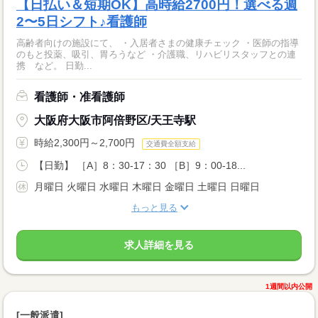
【日払い＆短期OK】高時給2700円！選べる週
2〜5日シフト♪看護師
高齢者向けの施設にて、 ・入居者さまの健康チェック ・医師の指導
のもと投薬、吸引、胃ろうなど ・介護職、リハビリスタッフとの連
携 など。 日勤...
看護師・准看護師
大阪府大阪市阿倍野区/天王寺駅
時給2,300円～2,700円
交通費全額支給
【日勤】 ［A］8：30-17：30 ［B］9：00-18...
月曜日 火曜日 水曜日 木曜日 金曜日 土曜日 日曜日
もっと見る
求人詳細を見る
1週間以内公開
[一般派遣]