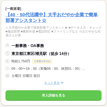
[一般派遣]
【40・50代活躍中】大手おだやか企業で簡単
部署アシスタント☆
☆大手穏やか企業で簡単部署アシスタント★ ■データ入力・チェック
■備品管理 ■書類作成 ■電話対応 ■ファイリングなど ※おだやかな社
員さんが多...
一般事務・OA事務
東京都江東区/潮見駅（徒歩 14分）
時給1,750円
交通費全額支給
09：00〜18：00（実働08：00、休憩01：00）...
土曜日 日曜日 祝日
もっと見る
求人詳細を見る