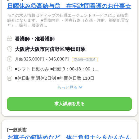
日曜休み◎高給与◎ 在宅訪問看護のお仕事☆
※この求人情報はディップの転職エージェントサービスによる職業
紹介になります。 ■業務内容 ・医療行為（点滴・注射、褥瘡処置な
ど）、吸引、服薬管...
看護師・准看護師
大阪府大阪市阿倍野区/寺田町駅
月給325,000円～345,000円
交通費一部支給
■シフト 日勤のみ ■日勤 9：00-18：00（...
■休日制度 週休2日制 ■年間休日数 110日
もっと見る
求人詳細を見る
[一般派遣]
お菓子の箱詰めなど、体に負担ナシ＆かんたん