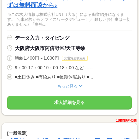
ずは無料面談から♪
※この求人情報は株式会社ENT（大阪）による職業紹介になりま
す。 ＼未経験からオフィスワークデビュー！／ 難しいお仕事は一切
ありません♪ 「事務...
データ入力・タイピング
大阪府大阪市阿倍野区/天王寺駅
時給1,400円～1,600円
交通費全額支給
9：00‾17：00 10：00‾18：00 など -----...
■土日休み ■有給あり ■長期休暇あり ■...
もっと見る
求人詳細を見る
1週間以内公開
[一般派遣]