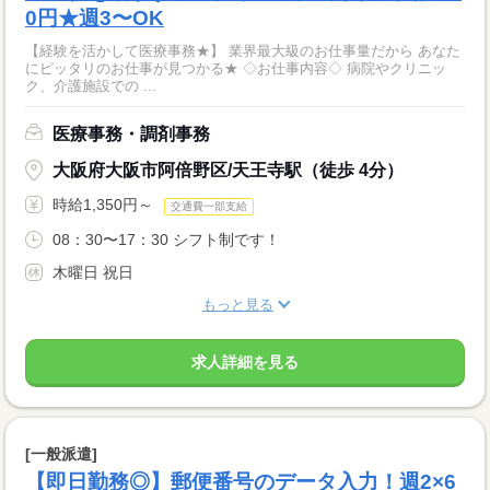
0円★週3〜OK
【経験を活かして医療事務★】 業界最大級のお仕事量だから あなた
にピッタリのお仕事が見つかる★ ◇お仕事内容◇ 病院やクリニッ
ク、介護施設での ...
医療事務・調剤事務
大阪府大阪市阿倍野区/天王寺駅（徒歩 4分）
時給1,350円～
交通費一部支給
08：30〜17：30 シフト制です！
木曜日 祝日
もっと見る
求人詳細を見る
[一般派遣]
【即日勤務◎】郵便番号のデータ入力！週2×6