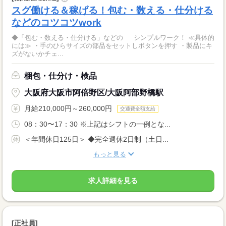
スグ働ける＆稼げる！包む・数える・仕分ける
などのコツコツwork
◆「包む・数える・仕分ける」などの シンプルワーク！ ≪具体的
には≫ ・手のひらサイズの部品をセットしボタンを押す ・製品にキ
ズがないかチェ...
梱包・仕分け・検品
大阪府大阪市阿倍野区/大阪阿部野橋駅
月給210,000円～260,000円
交通費全額支給
08：30〜17：30 ※上記はシフトの一例とな...
＜年間休日125日＞ ◆完全週休2日制（土日...
もっと見る
求人詳細を見る
[正社員]