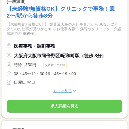
[一般派遣]
【未経験/無資格OK】クリニックで事務！週
2〜/駅から徒歩8分
【未経験&無資格OK！】 業界最大級のお仕事量だから あなたにピッ
タリのお仕事が見つかる★ ◇お仕事内容◇ 病院やクリニック、介護
施設での 事務作...
医療事務・調剤事務
大阪府大阪市阿倍野区/昭和町駅（徒歩 8分）
時給1,350円～
交通費一部支給
08：45〜12：30 16：45〜19：00
日曜日 祝日
もっと見る
求人詳細を見る