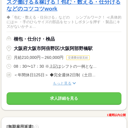
スグ働ける＆稼げる！包む・数える・仕分ける
などのコツコツwork
◆「包む・数える・仕分ける」などの シンプルワーク！ ≪具体的
には≫ ・手のひらサイズの部品をセットしボタンを押す ・製品にキ
ズがないかチェ...
梱包・仕分け・検品
大阪府大阪市阿倍野区/大阪阿部野橋駅
月給210,000円～260,000円
交通費全額支給
08：30〜17：30 ※上記はシフトの一例とな...
＜年間休日125日＞ ◆完全週休2日制（土日...
もっと見る
求人詳細を見る
1週間以内公開
[無期雇用派遣]
?