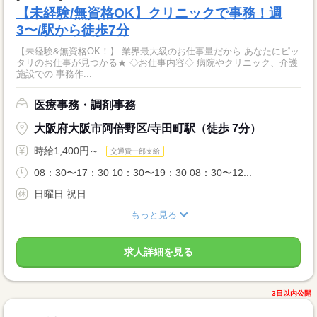
【未経験/無資格OK】クリニックで事務！週
3〜/駅から徒歩7分
【未経験&無資格OK！】 業界最大級のお仕事量だから あなたにピッ
タリのお仕事が見つかる★ ◇お仕事内容◇ 病院やクリニック、介護
施設での 事務作...
医療事務・調剤事務
大阪府大阪市阿倍野区/寺田町駅（徒歩 7分）
時給1,400円～
交通費一部支給
08：30〜17：30 10：30〜19：30 08：30〜12...
日曜日 祝日
もっと見る
求人詳細を見る
3日以内公開