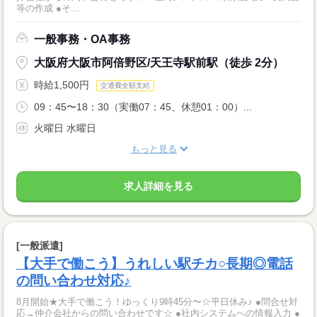
等の作成 ●そ...
一般事務・OA事務
大阪府大阪市阿倍野区/天王寺駅前駅（徒歩 2分）
時給1,500円
交通費全額支給
09：45〜18：30（実働07：45、休憩01：00）...
火曜日 水曜日
もっと見る
求人詳細を見る
[一般派遣]
【大手で働こう】うれしい駅チカ○長期◎電話
の問い合わせ対応♪
8月開始★大手で働こう！ゆっくり9時45分〜☆平日休み♪ ●問合せ対
応→仲介会社からの問い合わせです☆ ●社内システムへの情報入力 ●