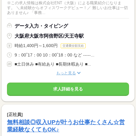
※この求人情報は株式会社ENT（大阪）による職業紹介になりま
す。 ＼未経験からオフィスワークデビュー！／ 難しいお仕事は一切
ありません♪ 「事務...
データ入力・タイピング
大阪府大阪市阿倍野区/天王寺駅
時給1,400円～1,600円
交通費全額支給
9：00‾17：00 10：00‾18：00 など -----...
■土日休み ■有給あり ■長期休暇あり ■...
もっと見る
求人詳細を見る
[正社員]
無料相談◎収入UPが叶うお仕事たくさん☆営
業経験なくてもOK♪