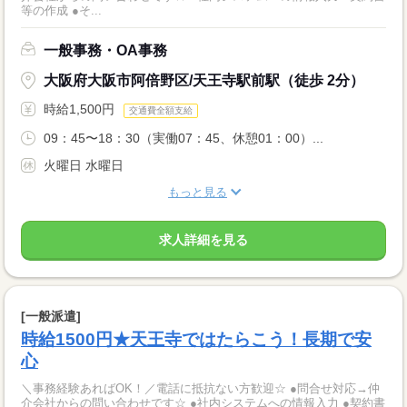
等の作成 ●そ...
一般事務・OA事務
大阪府大阪市阿倍野区/天王寺駅前駅（徒歩 2分）
時給1,500円
交通費全額支給
09：45〜18：30（実働07：45、休憩01：00）...
火曜日 水曜日
もっと見る
求人詳細を見る
[一般派遣]
時給1500円★天王寺ではたらこう！長期で安
心
＼事務経験あればOK！／電話に抵抗ない方歓迎☆ ●問合せ対応→仲
介会社からの問い合わせです☆ ●社内システムへの情報入力 ●契約書