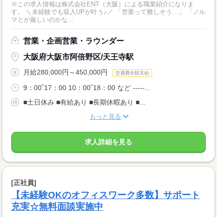
※この求人情報は株式会社ENT（大阪）による職業紹介になりま
す。 ＼未経験でも収入UPが叶う♪／ 「営業って難しそう…」 「ノル
マとか厳しいのかな...
営業・企画営業・ラウンダー
大阪府大阪市阿倍野区/天王寺駅
月給280,000円～450,000円
交通費全額支給
9：00‾17：00 10：00‾18：00 など -----...
■土日休み ■有給あり ■長期休暇あり ■...
もっと見る
求人詳細を見る
[正社員]
【未経験OKのオフィスワーク多数】サポート
充実☆無料面談実施中