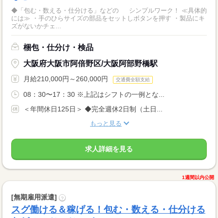
◆「包む・数える・仕分ける」などの シンプルワーク！ ≪具体的
には≫ ・手のひらサイズの部品をセットしボタンを押す ・製品にキ
ズがないかチェ...
梱包・仕分け・検品
大阪府大阪市阿倍野区/大阪阿部野橋駅
月給210,000円～260,000円
交通費全額支給
08：30〜17：30 ※上記はシフトの一例とな...
＜年間休日125日＞ ◆完全週休2日制（土日...
もっと見る
求人詳細を見る
1週間以内公開
[無期雇用派遣]
?
スグ働ける＆稼げる！包む・数える・仕分ける