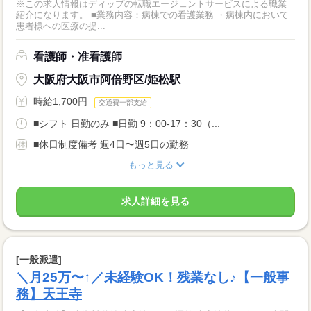
※この求人情報はディップの転職エージェントサービスによる職業
紹介になります。 ■業務内容：病棟での看護業務 ・病棟内において
患者様への医療の提...
看護師・准看護師
大阪府大阪市阿倍野区/姫松駅
時給1,700円
交通費一部支給
■シフト 日勤のみ ■日勤 9：00-17：30（...
■休日制度備考 週4日〜週5日の勤務
もっと見る
求人詳細を見る
[一般派遣]
＼月25万〜↑／未経験OK！残業なし♪【一般事
務】天王寺