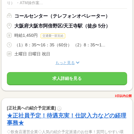
り） ・ATM操作案...
コールセンター（テレフォンオペレーター）
大阪府大阪市阿倍野区/天王寺駅（徒歩 5分）
時給1,450円
交通費一部支給
（1）8：35〜16：35（60分） （2）8：35〜1...
土曜日 日曜日 祝日
もっと見る
求人詳細を見る
3日以内公開
[正社員への紹介予定派遣]
?
★正社員予定！待遇充実！仕訳入力などの経理
事務★
◇飲食店運営企業◇人気の紹介予定派遣のお仕事！質問しやすい環