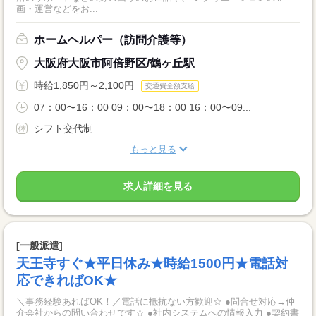
画・運営などをお...
ホームヘルパー（訪問介護等）
大阪府大阪市阿倍野区/鶴ヶ丘駅
時給1,850円～2,100円
交通費全額支給
07：00〜16：00 09：00〜18：00 16：00〜09...
シフト交代制
もっと見る
求人詳細を見る
[一般派遣]
天王寺すぐ★平日休み★時給1500円★電話対
応できればOK★
＼事務経験あればOK！／電話に抵抗ない方歓迎☆ ●問合せ対応→仲
介会社からの問い合わせです☆ ●社内システムへの情報入力 ●契約書