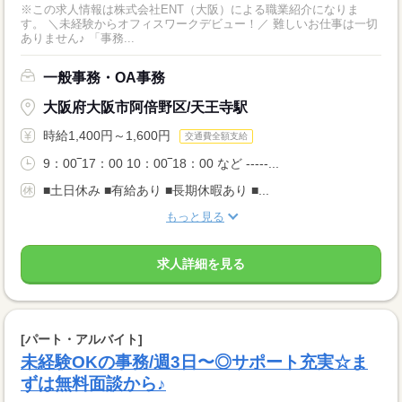
※この求人情報は株式会社ENT（大阪）による職業紹介になりま
す。 ＼未経験からオフィスワークデビュー！／ 難しいお仕事は一切
ありません♪ 「事務...
一般事務・OA事務
大阪府大阪市阿倍野区/天王寺駅
時給1,400円～1,600円
交通費全額支給
9：00‾17：00 10：00‾18：00 など -----...
■土日休み ■有給あり ■長期休暇あり ■...
もっと見る
求人詳細を見る
[パート・アルバイト]
未経験OKの事務/週3日〜◎サポート充実☆ま
ずは無料面談から♪