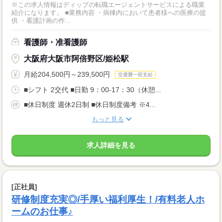
※この求人情報はディップの転職エージェントサービスによる職業
紹介になります。 ■業務内容 ・病棟内において患者様への医療の提
供 ・看護計画の作...
看護師・准看護師
大阪府大阪市阿倍野区/姫松駅
月給204,500円～239,500円
交通費一部支給
■シフト 2交代 ■日勤 9：00-17：30（休憩...
■休日制度 週休2日制 ■休日制度備考 ※4...
もっと見る
求人詳細を見る
[正社員]
研修制度充実◎/手厚い福利厚生！/有料老人ホ
ームのお仕事♪