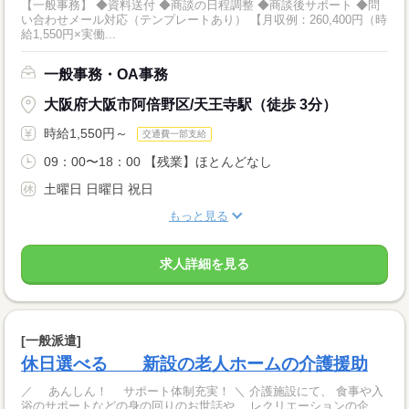
【一般事務】 ◆資料送付 ◆商談の日程調整 ◆商談後サポート ◆問
い合わせメール対応（テンプレートあり） 【月収例：260,400円（時
給1,550円×実働...
一般事務・OA事務
大阪府大阪市阿倍野区/天王寺駅（徒歩 3分）
時給1,550円～
交通費一部支給
09：00〜18：00 【残業】ほとんどなし
土曜日 日曜日 祝日
もっと見る
求人詳細を見る
[一般派遣]
休日選べる 新設の老人ホームの介護援助
／ あんしん！ サポート体制充実！ ＼ 介護施設にて、 食事や入
浴のサポートなどの身の回りのお世話や、 レクリエーションの企