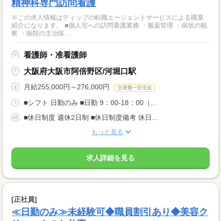
精神科専門訪問看護
※この求人情報はディップの転職エージェントサービスによる職業
紹介になります。 ■個人宅への訪問看護業務 ・服薬管理 ・病状の観
察 ・病院の主治医...
看護師・准看護師
大阪府大阪市阿倍野区/河堀口駅
月給255,000円～276,000円
交通費一部支給
■シフト 日勤のみ ■日勤 9：00-18：00（...
■休日制度 週休2日制 ■休日制度備考 休日...
もっと見る
求人詳細を見る
[正社員]
≪日勤のみ≫未経験可◆職員割引あり◆美容ク