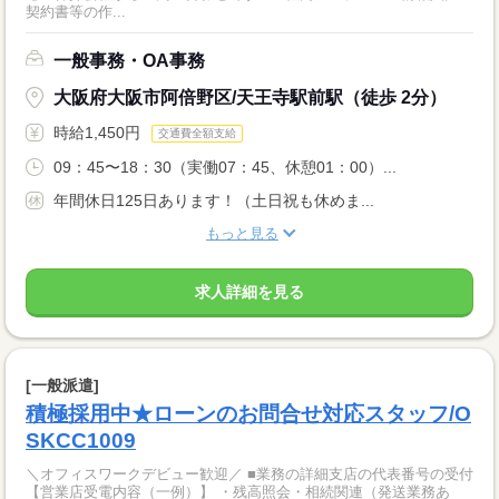
契約書等の作...
一般事務・OA事務
大阪府大阪市阿倍野区/天王寺駅前駅（徒歩 2分）
時給1,450円
交通費全額支給
09：45〜18：30（実働07：45、休憩01：00）...
年間休日125日あります！（土日祝も休めま...
もっと見る
求人詳細を見る
[一般派遣]
積極採用中★ローンのお問合せ対応スタッフ/O
SKCC1009
＼オフィスワークデビュー歓迎／ ■業務の詳細支店の代表番号の受付
【営業店受電内容（一例）】 ・残高照会・相続関連（発送業務あ