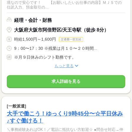
境なので安心です！ 【お願いしたいお仕事の内容】ＭＪＳでの
仕訳入力、預金取引の...
経理・会計・財務
大阪府大阪市阿倍野区/天王寺駅（徒歩 8分）
時給1,500円～1,600円
交通費一部支給
9：00〜17：30 ※残業は月１０〜２０時間...
※月９日休みのシフト勤務です。
もっと見る
求人詳細を見る
[一般派遣]
大手で働こう！ゆっくり9時45分〜☆平日休み
♪すぐ働ける！
＼事務経験あればOK！／電話に抵抗ない方歓迎☆ ●問合せ対応→仲