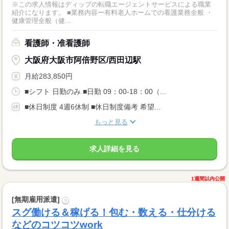
※この求人情報はディップの転職エージェントサービスによる職業
紹介になります。 ■業務内容ー有料老人ホームでの看護業務全般 ・
健康管理全般（健...
看護師・准看護師
大阪府大阪市阿倍野区/西田辺駅
月給283,850円
■シフト 日勤のみ ■日勤 09：00-18：00（...
■休日制度 4週6休制 ■休日制度備考 希望...
もっと見る
求人詳細を見る
1週間以内公開
[無期雇用派遣]
?
スグ働ける＆稼げる！包む・数える・仕分ける
などのコツコツwork