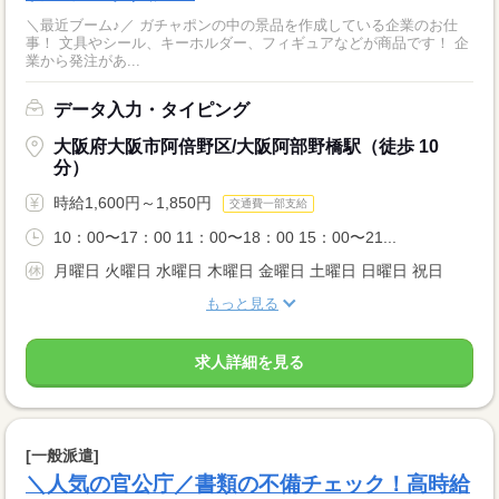
＼最近ブーム♪／ ガチャポンの中の景品を作成している企業のお仕
事！ 文具やシール、キーホルダー、フィギュアなどが商品です！ 企
業から発注があ...
データ入力・タイピング
大阪府大阪市阿倍野区/大阪阿部野橋駅（徒歩 10
分）
時給1,600円～1,850円
交通費一部支給
10：00〜17：00 11：00〜18：00 15：00〜21...
月曜日 火曜日 水曜日 木曜日 金曜日 土曜日 日曜日 祝日
もっと見る
求人詳細を見る
[一般派遣]
＼人気の官公庁／書類の不備チェック！高時給