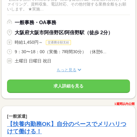
ァイリング、資料収集、電話対応、その他付随する業務全般をお願
いします。 ★実施...
一般事務・OA事務
大阪府大阪市阿倍野区/阿倍野駅（徒歩 2分）
時給1,450円～
交通費全額支給
9：30〜18：00（実働：7時間30分） （休憩6...
土曜日 日曜日 祝日
もっと見る
求人詳細を見る
1週間以内公開
[一般派遣]
【扶養内勤務OK】自分のペースでメリハリつ
けて働ける！