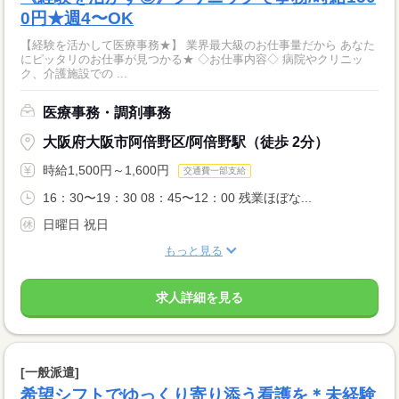
0円★週4〜OK
【経験を活かして医療事務★】 業界最大級のお仕事量だから あなた
にピッタリのお仕事が見つかる★ ◇お仕事内容◇ 病院やクリニッ
ク、介護施設での ...
医療事務・調剤事務
大阪府大阪市阿倍野区/阿倍野駅（徒歩 2分）
時給1,500円～1,600円
交通費一部支給
16：30〜19：30 08：45〜12：00 残業ほぼな...
日曜日 祝日
もっと見る
求人詳細を見る
[一般派遣]
希望シフトでゆっくり寄り添う看護を＊未経験