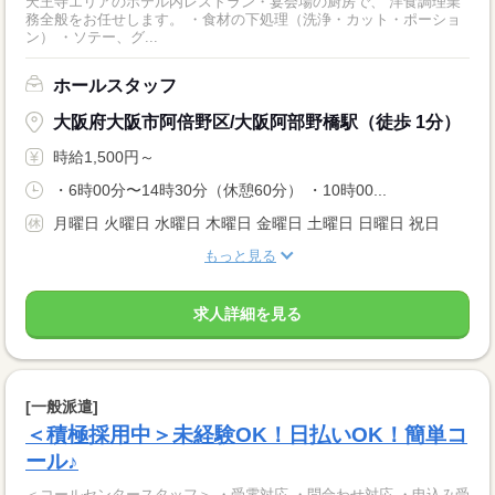
天王寺エリアのホテル内レストラン・宴会場の厨房で、 洋食調理業
務全般をお任せします。 ・食材の下処理（洗浄・カット・ポーショ
ン） ・ソテー、グ...
ホールスタッフ
大阪府大阪市阿倍野区/大阪阿部野橋駅（徒歩 1分）
時給1,500円～
・6時00分〜14時30分（休憩60分） ・10時00...
月曜日 火曜日 水曜日 木曜日 金曜日 土曜日 日曜日 祝日
もっと見る
求人詳細を見る
[一般派遣]
＜積極採用中＞未経験OK！日払いOK！簡単コ
ール♪
＜コールセンタースタッフ＞ ・受電対応 ・問合わせ対応 ・申込み受