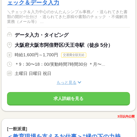
ェック＆データ入力
＼チェック＆入力中心のかんたんシンプル事務／ ・送られてきた書
類の開封+仕分け ・送られてきた原稿や書類のチェック ・不備解消
業務（メール等） ...
データ入力・タイピング
大阪府大阪市阿倍野区/天王寺駅（徒歩 5分）
時給1,600円～1,700円
交通費全額支給
＊9：30〜18：00/実動時間7時間30分 ＊月〜...
土曜日 日曜日 祝日
もっと見る
求人詳細を見る
3日以内公開
[一般派遣]
＜教育現場を支えるお仕事＞”縁の下の力持