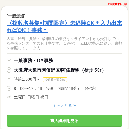
1週間以内公開
[一般派遣]
〈複数名募集×期間限定〉未経験OK＊入力出来
ればOK！事務＊
人事・給与、共済・福利厚生の業務をクライアントから受託してい
る事務センターでのお仕事です。 SVやチームLDの指示に従い、書類
を参照してデータ入...
一般事務・OA事務
大阪府大阪市阿倍野区/阿倍野駅（徒歩 5分）
時給1,500円～
交通費全額支給
9：00〜17：48（実働：7時間48分） （休憩6...
土曜日 日曜日 祝日
もっと見る
求人詳細を見る