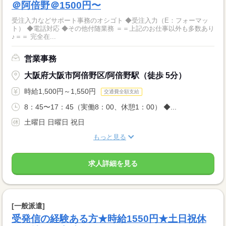
＠阿倍野＠1500円〜
受注入力などサポート事務のオシゴト ◆受注入力（E：フォーマッ
ト） ◆電話対応 ◆その他付随業務 ＝＝上記のお仕事以外も多数あり
♪＝＝ 完全在...
営業事務
大阪府大阪市阿倍野区/阿倍野駅（徒歩 5分）
時給1,500円～1,550円
交通費全額支給
8：45〜17：45（実働8：00、休憩1：00） ◆...
土曜日 日曜日 祝日
もっと見る
求人詳細を見る
[一般派遣]
受発信の経験ある方★時給1550円★土日祝休