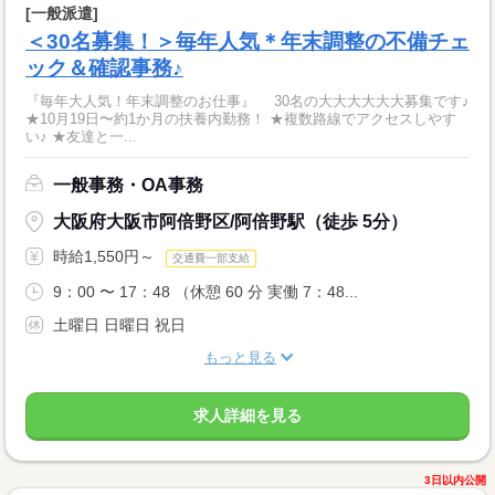
[一般派遣]
＜30名募集！＞毎年人気＊年末調整の不備チェ
ック＆確認事務♪
『毎年大人気！年末調整のお仕事』 30名の大大大大大大募集です♪
★10月19日〜約1か月の扶養内勤務！ ★複数路線でアクセスしやす
い♪ ★友達と一...
一般事務・OA事務
大阪府大阪市阿倍野区/阿倍野駅（徒歩 5分）
時給1,550円～
交通費一部支給
9：00 〜 17：48 （休憩 60 分 実働 7：48...
土曜日 日曜日 祝日
もっと見る
求人詳細を見る
3日以内公開