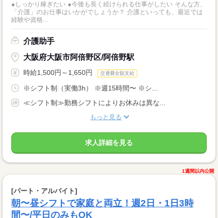
●しっかり稼ぎたい ●今後も長く続けられる仕事がしたい そんな方、
「介護」のお仕事はいかがでしょうか？ 介護といっても、最近では
経験や資格...
介護助手
大阪府大阪市阿倍野区/阿倍野駅
時給1,500円～1,650円
交通費全額支給
※シフト制（実働3h） ※週15時間〜 ※シ...
≪シフト制≫勤務シフトによりお休みは異な...
もっと見る
求人詳細を見る
1週間以内公開
[パート・アルバイト]
朝〜昼シフトで家庭と両立！週2日・1日3時
間〜/平日のみもOK