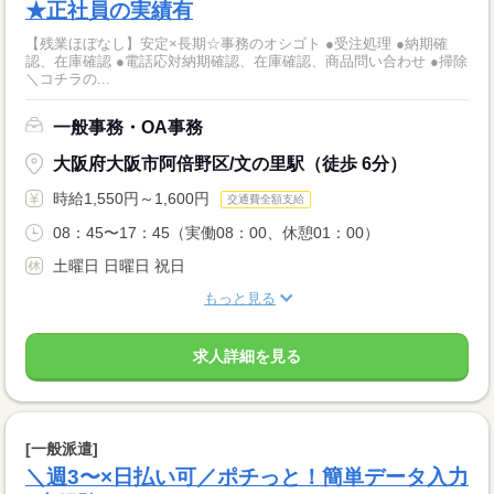
★正社員の実績有
【残業ほぼなし】安定×長期☆事務のオシゴト ●受注処理 ●納期確
認、在庫確認 ●電話応対納期確認、在庫確認、商品問い合わせ ●掃除
＼コチラの...
一般事務・OA事務
大阪府大阪市阿倍野区/文の里駅（徒歩 6分）
時給1,550円～1,600円
交通費全額支給
08：45〜17：45（実働08：00、休憩01：00）
土曜日 日曜日 祝日
もっと見る
求人詳細を見る
[一般派遣]
＼週3〜×日払い可／ポチっと！簡単データ入力