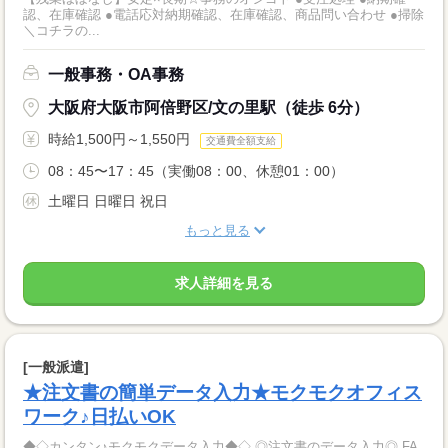
認、在庫確認 ●電話応対納期確認、在庫確認、商品問い合わせ ●掃除
＼コチラの...
一般事務・OA事務
大阪府大阪市阿倍野区/文の里駅（徒歩 6分）
時給1,500円～1,550円
交通費全額支給
08：45〜17：45（実働08：00、休憩01：00）
土曜日 日曜日 祝日
もっと見る
求人詳細を見る
[一般派遣]
★注文書の簡単データ入力★モクモクオフィス
ワーク♪日払いOK
◆◇カンタン♪モクモクデータ入力◆◇ ◎注文書のデータ入力◎ FA