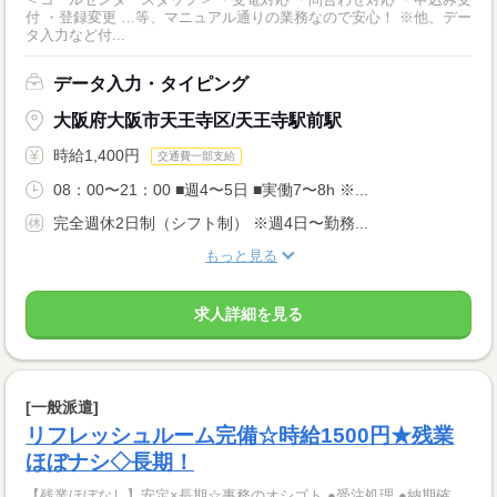
付 ・登録変更 …等、マニュアル通りの業務なので安心！ ※他、デー
タ入力など付...
データ入力・タイピング
大阪府大阪市天王寺区/天王寺駅前駅
時給1,400円
交通費一部支給
08：00〜21：00 ■週4〜5日 ■実働7〜8h ※...
完全週休2日制（シフト制） ※週4日〜勤務...
もっと見る
求人詳細を見る
[一般派遣]
リフレッシュルーム完備☆時給1500円★残業
ほぼナシ◇長期！
【残業ほぼなし】安定×長期☆事務のオシゴト ●受注処理 ●納期確