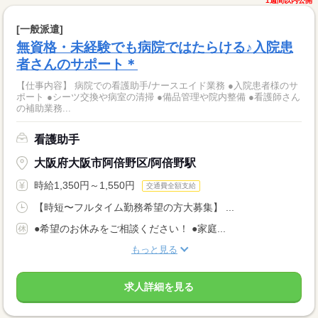
1週間以内公開
[一般派遣]
無資格・未経験でも病院ではたらける♪入院患
者さんのサポート＊
【仕事内容】 病院での看護助手/ナースエイド業務 ●入院患者様のサ
ポート ●シーツ交換や病室の清掃 ●備品管理や院内整備 ●看護師さん
の補助業務...
看護助手
大阪府大阪市阿倍野区/阿倍野駅
時給1,350円～1,550円
交通費全額支給
【時短〜フルタイム勤務希望の方大募集】 ...
●希望のお休みをご相談ください！ ●家庭...
もっと見る
求人詳細を見る