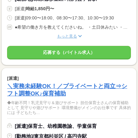
[派遣]
時給1,850円〜
[派遣]09:00〜18:00、08:30〜17:30、10:30〜19:30
●希望の働き方を教えてくださいね。 ・土日休みたい ・扶養内勤務したい など あなたの希望に合った職場を ご紹介させていただきます！
もっと見る
応募する（バイトル求人）
[派遣]
＼実務未経験OK！／プライベートと両立⇒シ
フト調整OK♪保育補助
◆年齢不問！乳児見守り＆遊びサポート 担任保育士さんの保育補助
として 見守りや遊びサポート 環境整備がメインのお仕事です 具体的
には 子どもたち...
[派遣]保育士、幼稚園教諭、学童保育
[勤務地]/東京都杉並区 / 高円寺駅