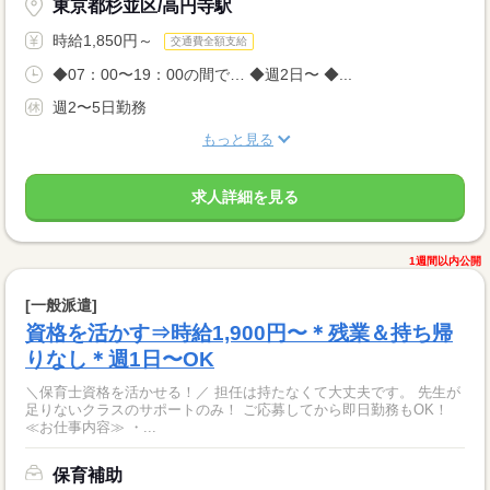
東京都杉並区/高円寺駅
時給1,850円～
交通費全額支給
◆07：00〜19：00の間で… ◆週2日〜 ◆...
週2〜5日勤務
もっと見る
求人詳細を見る
1週間以内公開
[一般派遣]
資格を活かす⇒時給1,900円〜＊残業＆持ち帰
りなし＊週1日〜OK
＼保育士資格を活かせる！／ 担任は持たなくて大丈夫です。 先生が
足りないクラスのサポートのみ！ ご応募してから即日勤務もOK！
≪お仕事内容≫ ・...
保育補助