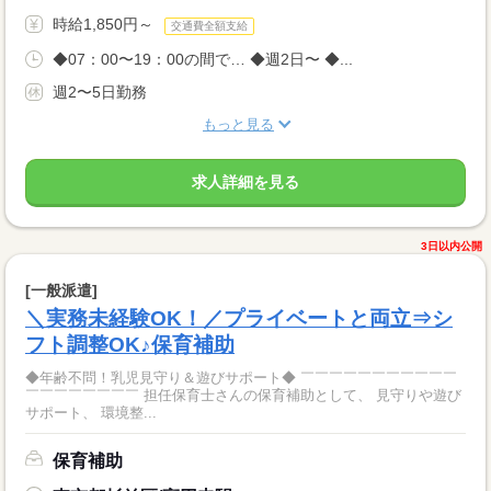
時給1,850円～
交通費全額支給
◆07：00〜19：00の間で… ◆週2日〜 ◆...
週2〜5日勤務
もっと見る
求人詳細を見る
3日以内公開
[一般派遣]
＼実務未経験OK！／プライベートと両立⇒シ
フト調整OK♪保育補助
◆年齢不問！乳児見守り＆遊びサポート◆ ￣￣￣￣￣￣￣￣￣￣￣
￣￣￣￣￣￣￣￣ 担任保育士さんの保育補助として、 見守りや遊び
サポート、 環境整...
保育補助