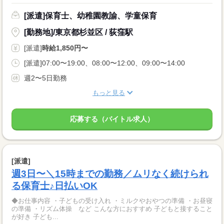
[派遣]保育士、幼稚園教諭、学童保育
[勤務地]/東京都杉並区 / 荻窪駅
[派遣]
時給1,850円〜
[派遣]07:00〜19:00、08:00〜12:00、09:00〜14:00
週2〜5日勤務
もっと見る
応募する（バイトル求人）
[派遣]
週3日〜＼15時までの勤務／ムリなく続けられ
る保育士♪日払いOK
◆お仕事内容 ・子どもの受け入れ ・ミルクやおやつの準備 ・お昼寝
の準備 ・リズム体操 など こんな方におすすめ 子どもと接すること
が好き 子ども...