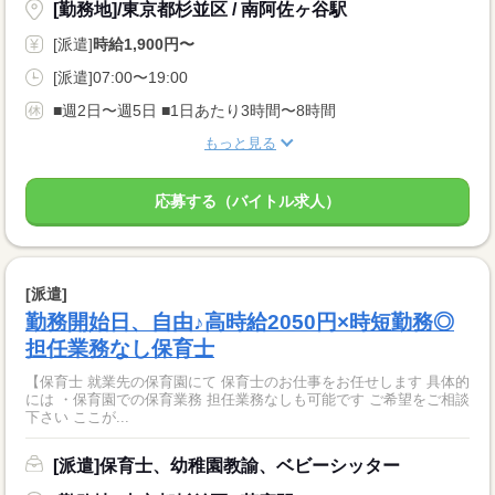
[勤務地]/東京都杉並区 / 南阿佐ヶ谷駅
[派遣]
時給1,900円〜
[派遣]07:00〜19:00
■週2日〜週5日 ■1日あたり3時間〜8時間
もっと見る
応募する（バイトル求人）
[派遣]
勤務開始日、自由♪高時給2050円×時短勤務◎
担任業務なし保育士
【保育士 就業先の保育園にて 保育士のお仕事をお任せします 具体的
には ・保育園での保育業務 担任業務なしも可能です ご希望をご相談
下さい ここが...
[派遣]保育士、幼稚園教諭、ベビーシッター