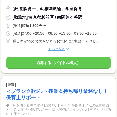
[派遣]保育士、幼稚園教諭、学童保育
[勤務地]/東京都杉並区 / 南阿佐ヶ谷駅
[派遣]
時給1,800円〜
[派遣]07:00〜20:30、08:30〜13:30、09:30〜15:30
曜日固定でのお休みなどもお気軽にご相談ください。
もっと見る
応募する（バイトル求人）
[派遣]
＜ブランク歓迎♪＞残業＆持ち帰り業務なし！
保育士サポート
◆年齢不問！乳児見守り＆遊びサポート 担任保育士さんの保育補助
として 見守りや遊びサポート 環境整備がメインのお仕事です 具体的
には 子どもたち...