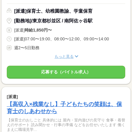
[派遣]保育士、幼稚園教諭、学童保育
[勤務地]/東京都杉並区 / 南阿佐ヶ谷駅
[派遣]
時給1,850円〜
[派遣]07:00〜19:00、08:00〜12:00、09:00〜14:00
週2〜5日勤務
もっと見る
応募する（バイトル求人）
[派遣]
【高収入×残業なし】子どもたちの笑顔は、保
育士のしあわせから
【保育士のおしごと 具体的には 屋内・室内遊びの見守り 食事・着替
えのサポート 読み聞かせ・行事の準備 などをお任せいたします 働く
まえに職場見学...