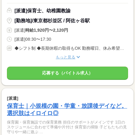
[派遣]保育士、幼稚園教諭
[勤務地]/東京都杉並区 / 阿佐ヶ谷駅
[派遣]
時給1,920円〜2,120円
[派遣]08:30〜17:30
◆シフト制 ◆長期休暇の取得もOK 勤務曜日、休み希望はお気軽にご相談ください。 やむを得ない急なお休みにも理解のある職場です。
もっと見る
応募する（バイトル求人）
[派遣]
保育士｜小規模の園・学童・放課後デイなど。
選択肢はイロイロ◎
保育園・保育施設での保育業務 担任のサポートがメインです 1日の
スケジュールに合わせて準備や片付け 保育室の掃除 子どもたちの見
守りや一緒に遊ぶ ...