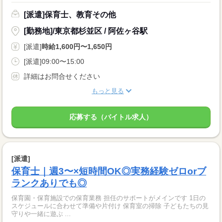
[派遣]保育士、教育その他
[勤務地]/東京都杉並区 / 阿佐ヶ谷駅
[派遣]
時給1,600円〜1,650円
[派遣]09:00〜15:00
詳細はお問合せください
もっと見る
応募する（バイトル求人）
[派遣]
保育士｜週3〜×短時間OK◎実務経験ゼロorブ
ランクありでも◎
保育園・保育施設での保育業務 担任のサポートがメインです 1日の
スケジュールに合わせて準備や片付け 保育室の掃除 子どもたちの見
守りや一緒に遊ぶ ...