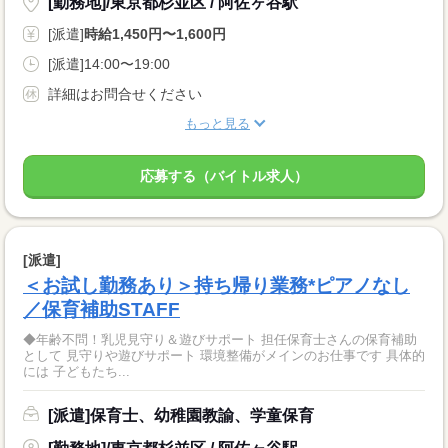
[勤務地]/東京都杉並区 / 阿佐ヶ谷駅
[派遣]
時給1,450円〜1,600円
[派遣]14:00〜19:00
詳細はお問合せください
もっと見る
応募する（バイトル求人）
[派遣]
＜お試し勤務あり＞持ち帰り業務*ピアノなし
／保育補助STAFF
◆年齢不問！乳児見守り＆遊びサポート 担任保育士さんの保育補助
として 見守りや遊びサポート 環境整備がメインのお仕事です 具体的
には 子どもたち...
[派遣]保育士、幼稚園教諭、学童保育