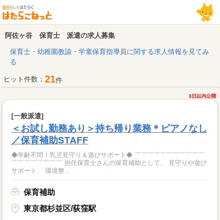
阿佐ヶ谷 保育士 派遣の求人募集
保育士・幼稚園教諭・学童保育指導員に関する求人情報を見てみ
る
21
ヒット件数：
件
3日以内公開
[一般派遣]
＜お試し勤務あり＞持ち帰り業務＊ピアノなし
／保育補助STAFF
◆年齢不問！乳児見守り＆遊びサポート◆ ￣￣￣￣￣￣￣￣￣￣￣
￣￣￣￣￣￣￣￣ 担任保育士さんの保育補助として、 見守りや遊び
サポート、 環境整...
保育補助
東京都杉並区/荻窪駅