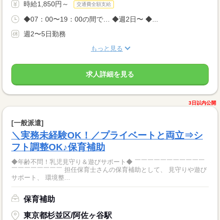
時給1,850円～
交通費全額支給
◆07：00〜19：00の間で… ◆週2日〜 ◆...
週2〜5日勤務
もっと見る
求人詳細を見る
3日以内公開
[一般派遣]
＼実務未経験OK！／プライベートと両立⇒シ
フト調整OK♪保育補助
◆年齢不問！乳児見守り＆遊びサポート◆ ￣￣￣￣￣￣￣￣￣￣￣
￣￣￣￣￣￣￣￣ 担任保育士さんの保育補助として、 見守りや遊び
サポート、 環境整...
保育補助
東京都杉並区/阿佐ヶ谷駅