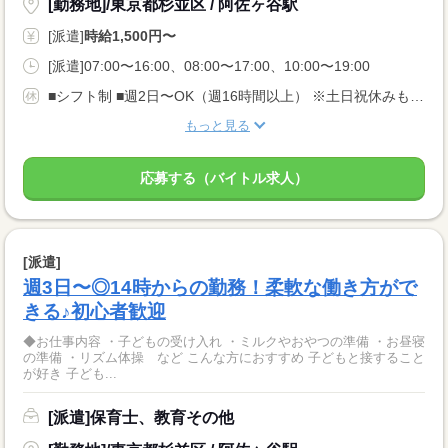
[勤務地]/東京都杉並区 / 阿佐ヶ谷駅
[派遣]
時給1,500円〜
[派遣]07:00〜16:00、08:00〜17:00、10:00〜19:00
■シフト制 ■週2日〜OK（週16時間以上） ※土日祝休みもお気軽にご相談ください。 ■有給休暇あり 家事、育児で多忙な主婦(夫)さんも活躍中。 一人ひとりの希望に合わせた活躍の場をご用意しております。
もっと見る
応募する（バイトル求人）
[派遣]
週3日〜◎14時からの勤務！柔軟な働き方がで
きる♪初心者歓迎
◆お仕事内容 ・子どもの受け入れ ・ミルクやおやつの準備 ・お昼寝
の準備 ・リズム体操 など こんな方におすすめ 子どもと接すること
が好き 子ども...
[派遣]保育士、教育その他