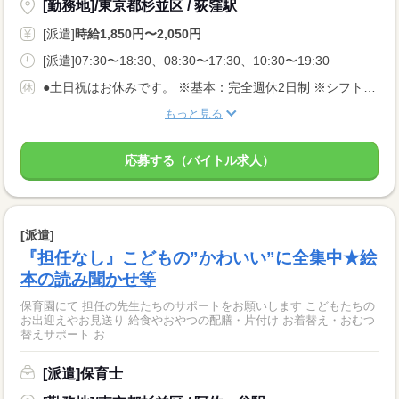
[勤務地]/東京都杉並区 / 荻窪駅
[派遣]
時給1,850円〜2,050円
[派遣]07:30〜18:30、08:30〜17:30、10:30〜19:30
●土日祝はお休みです。 ※基本：完全週休2日制 ※シフト相談OKです
もっと見る
応募する（バイトル求人）
[派遣]
『担任なし』こどもの”かわいい”に全集中★絵
本の読み聞かせ等
保育園にて 担任の先生たちのサポートをお願いします こどもたちの
お出迎えやお見送り 給食やおやつの配膳・片付け お着替え・おむつ
替えサポート お...
[派遣]保育士