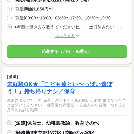
[派遣]
時給1,850円〜
[派遣]09:00〜18:00、08:30〜17:30、10:30〜19:30
●希望の働き方を教えてくださいね。 ・土日休みたい ・扶養内勤務したい など あなたの希望に合った職場を ご紹介させていただきます！
もっと見る
応募する（バイトル求人）
[派遣]
未経験OK★「こども達とい〜っぱい遊ぼ
う！」持ち帰りナシ／保育
派遣スタッフとして 保育士のサポートをお願いします 気になったこ
とは聞いてください ・保育園の雰囲気 ・先生方の年齢層 など 2ヵ
月間のお試し勤務...
[派遣]保育士、幼稚園教諭、教育その他
[勤務地]/東京都杉並区 / 南阿佐ヶ谷駅