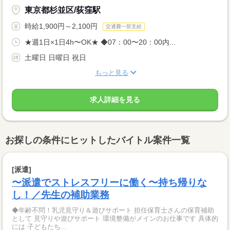
東京都杉並区/荻窪駅
時給1,900円～2,100円
交通費一部支給
★週1日×1日4h〜OK★ ◆07：00〜20：00内...
土曜日 日曜日 祝日
もっと見る
求人詳細を見る
お探しの条件にヒットしたバイトル案件一覧
[派遣]
〜派遣でストレスフリーに働く〜持ち帰りな
し！／先生の補助業務
◆年齢不問！乳児見守り＆遊びサポート 担任保育士さんの保育補助
として 見守りや遊びサポート 環境整備がメインのお仕事です 具体的
には 子どもたち...